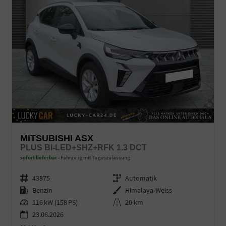
MITSUBISHI ASX
PLUS BI-LED+SHZ+RFK 1.3 DCT
sofort lieferbar
Fahrzeug mit Tageszulassung
Fahrzeugnr.
43875
Getriebe
Automatik
Kraftstoff
Benzin
Außenfarbe
Himalaya-Weiss
Leistung
116 kW (158 PS)
Kilometerstand
20 km
23.06.2026