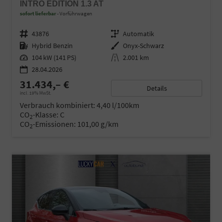
INTRO EDITION 1.3 AT
sofort lieferbar
Vorführwagen
Fahrzeugnr.
43876
Getriebe
Automatik
Kraftstoff
Hybrid Benzin
Außenfarbe
Onyx-Schwarz
Leistung
104 kW (141 PS)
Kilometerstand
2.001 km
28.04.2026
31.434,– €
Details
incl. 19% MwSt.
Verbrauch kombiniert:
4,40 l/100km
CO
-Klasse:
C
2
CO
-Emissionen:
101,00 g/km
2