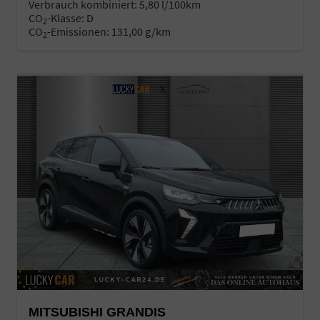
Verbrauch kombiniert:
5,80 l/100km
CO
-Klasse:
D
2
CO
-Emissionen:
131,00 g/km
2
MITSUBISHI GRANDIS