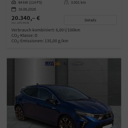
Leistung
84 kW (114 PS)
Kilometerstand
3.001 km
16.06.2026
20.340,– €
Details
incl. 19% MwSt.
Verbrauch kombiniert:
6,00 l/100km
CO
-Klasse:
D
2
CO
-Emissionen:
135,00 g/km
2