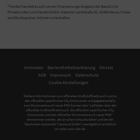
2
Hierbei handelt es sich um ein Finanzierungs-Angebot der Bank11 für
Privatkunden und Handel GmbH, Hammer Landstraße 91, 41460 Neuss. Preise
sind Bruttopreise. Irrtümer vorbehalten
Anmelden
Barrierefreiheitserklärung
llms.txt
AGB
Impressum
Datenschutz
Cookie-Einstellungen
Weitere Informationen zum offiziellen Kraftstoffverbrauch und zu
den offiziellen spezifischen CO
-Emissionen und gegebenenfalls
2
zum Stromverbrauch neuer PKW können dem 'Leitfaden über den
offiziellen Kraftstoffverbrauch, die offiziellen spezifischen CO
-
2
Emissionen und den offiziellen Stromverbrauch neuer PKW'
entnommen werden, der an allen Verkaufsstellen und bei der
'Deutschen Automobil Treuhand GmbH' unentgeltlich erhältlich
ist unter www.dat.de.