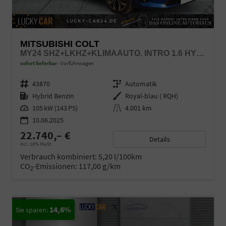
MITSUBISHI COLT
MY24 SHZ+LKHZ+KLIMAAUTO. INTRO 1.6 HYBRID
sofort lieferbar
Vorführwagen
Fahrzeugnr.
43870
Getriebe
Automatik
Kraftstoff
Hybrid Benzin
Außenfarbe
Royal-blau ( RQH)
Leistung
105 kW (143 PS)
Kilometerstand
4.001 km
10.06.2025
22.740,– €
Details
incl. 19% MwSt.
Verbrauch kombiniert:
5,20 l/100km
CO
-Emissionen:
117,00 g/km
2
14,6%