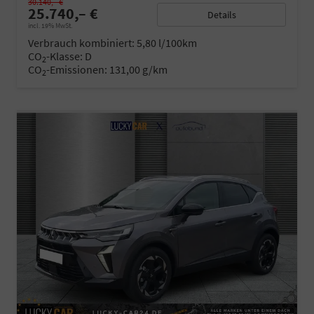
30.140,– €
25.740,– €
Details
incl. 19% MwSt.
Verbrauch kombiniert:
5,80 l/100km
CO
-Klasse:
D
2
CO
-Emissionen:
131,00 g/km
2