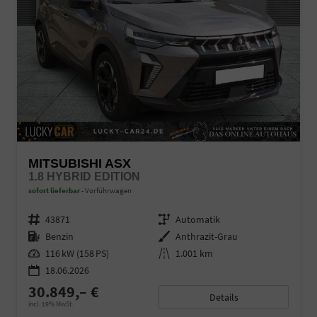
MITSUBISHI ASX
1.8 HYBRID EDITION
sofort lieferbar
Vorführwagen
Fahrzeugnr.
43871
Getriebe
Automatik
Kraftstoff
Benzin
Außenfarbe
Anthrazit-Grau
Leistung
116 kW (158 PS)
Kilometerstand
1.001 km
18.06.2026
30.849,– €
Details
incl. 19% MwSt.