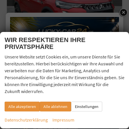
WIR RESPEKTIEREN IHRE
PRIVATSPHÄRE
MITSUBISHI ASX
Unsere Website setzt Cookies ein, um unsere Dienste für Sie
1.8 HEV AT GJR+PANO-DACH TOP
bereitzustellen. Hierbei berücksichtigen wir Ihre Auswahl und
sofort lieferbar
Vorführwagen
verarbeiten nur die Daten für Marketing, Analytics und
Personalisierung, für die Sie uns Ihr Einverständnis geben. Sie
Fahrzeugnr.
43873
Getriebe
Automatik
können Ihre Einwilligung jederzeit mit Wirkung für die
Kraftstoff
Hybrid Benzin
Außenfarbe
Aurora-Rot/Onyx-Schwarz
Zukunft widerrufen.
Leistung
116 kW (158 PS)
Kilometerstand
12.000 km
15.10.2025
Alle akzeptieren
Alle ablehnen
Einstellungen
32.740,– €
Details
incl. 19% MwSt.
Datenschutzerklärung
Impressum
Verbrauch kombiniert:
4,70 l/100km
CO
-Emissionen:
133,00 g/km
2