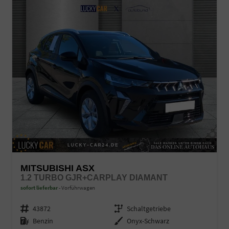
MITSUBISHI ASX
1.2 TURBO GJR+CARPLAY DIAMANT
sofort lieferbar
Vorführwagen
Fahrzeugnr.
43872
Getriebe
Schaltgetriebe
Kraftstoff
Benzin
Außenfarbe
Onyx-Schwarz