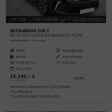
MITSUBISHI COLT
MY25 SHZ+LKHZ+KLIMAAUTO. PLUS
sofort lieferbar
Vorführwagen
Fahrzeugnr.
43869
Getriebe
Schaltgetriebe
Kraftstoff
Benzin
Außenfarbe
onyx-schwarz
Leistung
67 kW (91 PS)
Kilometerstand
5.001 km
09.12.2025
18.240,– €
Details
incl. 19% MwSt.
Verbrauch kombiniert:
5,20 l/100km
CO
-Klasse:
D
2
CO
-Emissionen:
118,00 g/km
2