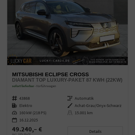
MITSUBISHI ECLIPSE CROSS
DIAMANT TOP LUXURY-PAKET 87 KWH (22KW)
sofort lieferbar
Vorführwagen
Fahrzeugnr.
43868
Getriebe
Automatik
Kraftstoff
Elektro
Außenfarbe
Achat-Grau/Onyx-Schwarz
Leistung
160 kW (218 PS)
Kilometerstand
15.001 km
16.12.2025
49.240,– €
Details
incl. 19% MwSt.