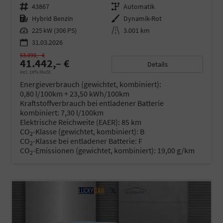
Fahrzeugnr.
43867
Getriebe
Automatik
Kraftstoff
Hybrid Benzin
Außenfarbe
Dynamik-Rot
Leistung
225 kW (306 PS)
Kilometerstand
3.001 km
31.03.2026
53.090,– €
41.442,– €
Details
incl. 19% MwSt.
Energieverbrauch (gewichtet, kombiniert):
0,80 l/100km + 23,50 kWh/100km
Kraftstoffverbrauch bei entladener Batterie
kombiniert:
7,30 l/100km
Elektrische Reichweite (EAER):
85 km
CO
-Klasse (gewichtet, kombiniert):
B
2
CO
-Klasse bei entladener Batterie:
F
2
CO
-Emissionen (gewichtet, kombiniert):
19,00 g/km
2