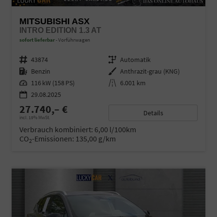
MITSUBISHI ASX
INTRO EDITION 1.3 AT
sofort lieferbar
Vorführwagen
Fahrzeugnr.
43874
Getriebe
Automatik
Kraftstoff
Benzin
Außenfarbe
Anthrazit-grau (KNG)
Leistung
116 kW (158 PS)
Kilometerstand
6.001 km
29.08.2025
27.740,– €
Details
incl. 19% MwSt.
Verbrauch kombiniert:
6,00 l/100km
CO
-Emissionen:
135,00 g/km
2