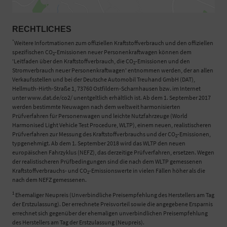
RECHTLICHES
*
Weitere Infortmationen zum offiziellen Kraftstoffverbrauch und den offiziellen
spezifischen CO
-Emissionen neuer Personenkraftwagen können dem
2
'Leitfaden über den Kraftstoffverbrauch, die CO
-Emissionen und den
2
Stromverbrauch neuer Personenkraftwagen' entnommen werden, der an allen
Verkaufsstellen und bei der Deutsche Automobil Treuhand GmbH (DAT),
Hellmuth-Hirth-Straße 1, 73760 Ostfildern-Scharnhausen bzw. im Internet
unter www.dat.de/co2/ unentgeltlich erhältlich ist. Ab dem 1. September 2017
werden bestimmte Neuwagen nach dem weltweit harmonisierten
Prüfverfahren für Personenwagen und leichte Nutzfahrzeuge (World
Harmonised Light Vehicle Test Procedure, WLTP), einem neuen, realistischeren
Prüfverfahren zur Messung des Kraftstoffverbrauchs und der CO
-Emissionen,
2
typgenehmigt. Ab dem 1. September 2018 wird das WLTP den neuen
europäischen Fahrzyklus (NEFZ), das derzeitige Prüfverfahren, ersetzen. Wegen
der realistischeren Prüfbedingungen sind die nach dem WLTP gemessenen
Kraftstoffverbrauchs- und CO
-Emissionswerte in vielen Fällen höher als die
2
nach dem NEFZ gemessenen.
1
Ehemaliger Neupreis (Unverbindliche Preisempfehlung des Herstellers am Tag
der Erstzulassung). Der errechnete Preisvorteil sowie die angegebene Ersparnis
errechnet sich gegenüber der ehemaligen unverbindlichen Preisempfehlung
des Herstellers am Tag der Erstzulassung (Neupreis).