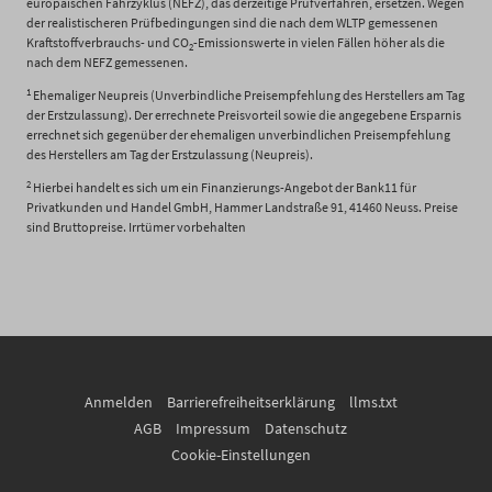
europäischen Fahrzyklus (NEFZ), das derzeitige Prüfverfahren, ersetzen. Wegen
der realistischeren Prüfbedingungen sind die nach dem WLTP gemessenen
Kraftstoffverbrauchs- und CO
-Emissionswerte in vielen Fällen höher als die
2
nach dem NEFZ gemessenen.
1
Ehemaliger Neupreis (Unverbindliche Preisempfehlung des Herstellers am Tag
der Erstzulassung). Der errechnete Preisvorteil sowie die angegebene Ersparnis
errechnet sich gegenüber der ehemaligen unverbindlichen Preisempfehlung
des Herstellers am Tag der Erstzulassung (Neupreis).
2
Hierbei handelt es sich um ein Finanzierungs-Angebot der Bank11 für
Privatkunden und Handel GmbH, Hammer Landstraße 91, 41460 Neuss. Preise
sind Bruttopreise. Irrtümer vorbehalten
Anmelden
Barrierefreiheitserklärung
llms.txt
AGB
Impressum
Datenschutz
Cookie-Einstellungen