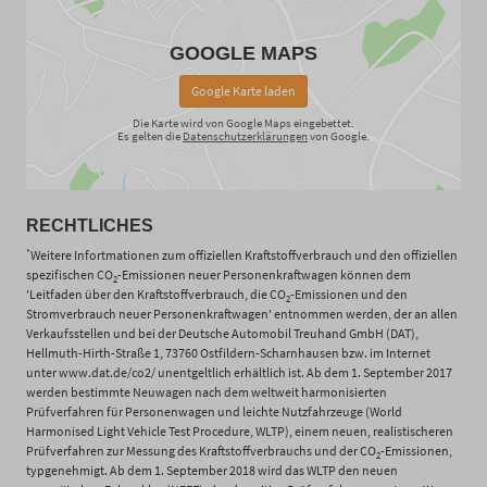
GOOGLE MAPS
Google Karte laden
Die Karte wird von Google Maps eingebettet.
Es gelten die
Datenschutzerklärungen
von Google.
RECHTLICHES
*
Weitere Infortmationen zum offiziellen Kraftstoffverbrauch und den offiziellen
spezifischen CO
-Emissionen neuer Personenkraftwagen können dem
2
'Leitfaden über den Kraftstoffverbrauch, die CO
-Emissionen und den
2
Stromverbrauch neuer Personenkraftwagen' entnommen werden, der an allen
Verkaufsstellen und bei der Deutsche Automobil Treuhand GmbH (DAT),
Hellmuth-Hirth-Straße 1, 73760 Ostfildern-Scharnhausen bzw. im Internet
unter www.dat.de/co2/ unentgeltlich erhältlich ist. Ab dem 1. September 2017
werden bestimmte Neuwagen nach dem weltweit harmonisierten
Prüfverfahren für Personenwagen und leichte Nutzfahrzeuge (World
Harmonised Light Vehicle Test Procedure, WLTP), einem neuen, realistischeren
Prüfverfahren zur Messung des Kraftstoffverbrauchs und der CO
-Emissionen,
2
typgenehmigt. Ab dem 1. September 2018 wird das WLTP den neuen