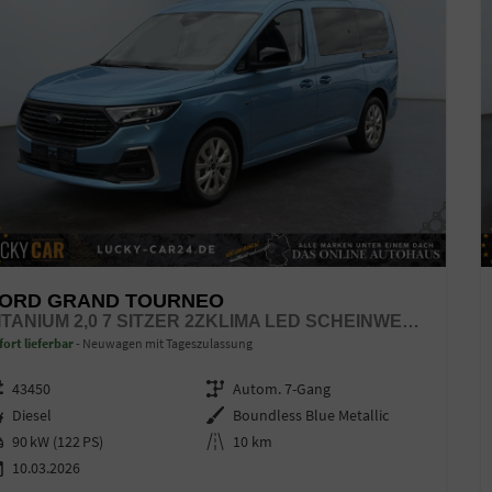
ORD GRAND TOURNEO
TITANIUM 2,0 7 SITZER 2ZKLIMA LED SCHEINWERFER ANHÄNGERKUPPLUNG SITZHEIZUNG EINPARKHILFE KAMERA 17 ZOLL LEICHTMETALL ACC
fort lieferbar
Neuwagen mit Tageszulassung
zeugnr.
43450
Getriebe
Autom. 7-Gang
ftstoff
Diesel
Außenfarbe
Boundless Blue Metallic
stung
90 kW (122 PS)
Kilometerstand
10 km
10.03.2026