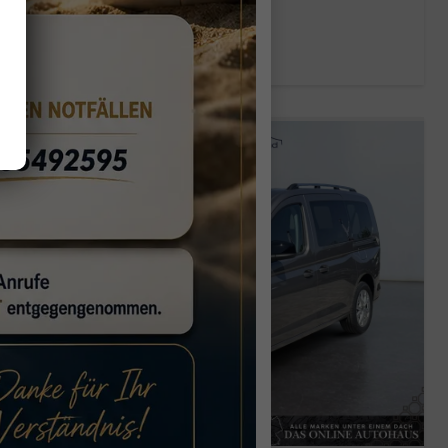
Verbrauch kombiniert:
6,80 l/100km
CO
-Klasse:
E
2
CO
-Emissionen:
155,00 g/km
2
26,4%