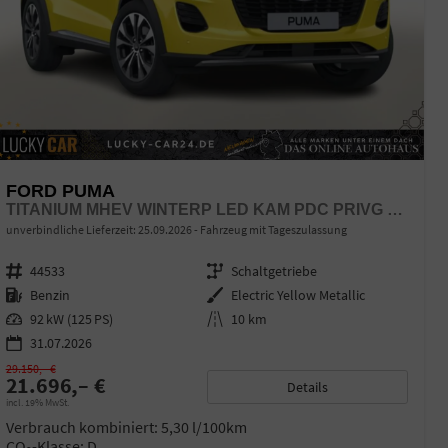
FORD PUMA
TITANIUM MHEV WINTERP LED KAM PDC PRIVG 17Z
unverbindliche Lieferzeit:
25.09.2026
Fahrzeug mit Tageszulassung
Fahrzeugnr.
44533
Getriebe
Schaltgetriebe
Kraftstoff
Benzin
Außenfarbe
Electric Yellow Metallic
Leistung
92 kW (125 PS)
Kilometerstand
10 km
31.07.2026
29.150,– €
21.696,– €
Details
incl. 19% MwSt.
Verbrauch kombiniert:
5,30 l/100km
CO
-Klasse:
D