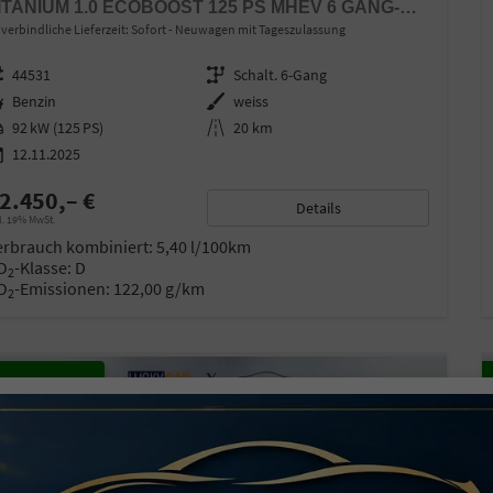
TITANIUM 1.0 ECOBOOST 125 PS MHEV 6 GANG-NAVI-RÜCKFAHRKAMERA-17" ALU-WINTERPAKET-SOFORT
verbindliche Lieferzeit: Sofort
Neuwagen mit Tageszulassung
zeugnr.
44531
Getriebe
Schalt. 6-Gang
ftstoff
Benzin
Außenfarbe
weiss
stung
92 kW (125 PS)
Kilometerstand
20 km
12.11.2025
2.450,– €
Details
l. 19% MwSt.
erbrauch kombiniert:
5,40 l/100km
O
-Klasse:
D
2
O
-Emissionen:
122,00 g/km
2
27,4%