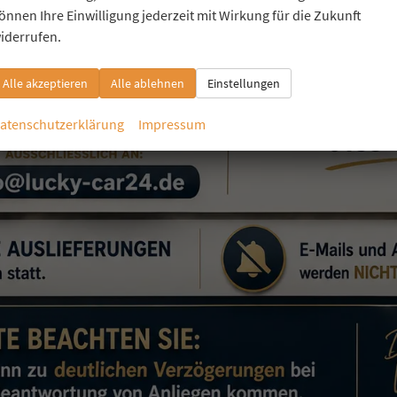
önnen Ihre Einwilligung jederzeit mit Wirkung für die Zukunft
erbrauch kombiniert:
6,80 l/100km
O
-Klasse:
E
iderrufen.
2
O
-Emissionen:
155,00 g/km
2
Alle akzeptieren
Alle ablehnen
Einstellungen
atenschutzerklärung
Impressum
27,4%