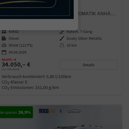
FORD GRAND TOURNEO
TITANIUM 2,0 7 SITZER KLIMAAUTOMATIK ANHÄNGERKUPPLUNG SITZHEIZUNG EINPARKHILFE KAMERA 17 ZOLL LEICHTMETALL ACC
sofort lieferbar
Neuwagen mit Tageszulassung
Fahrzeugnr.
43432
Getriebe
Autom. 7-Gang
Kraftstoff
Diesel
Außenfarbe
Dusky Silber Metallic
Leistung
90 kW (122 PS)
Kilometerstand
10 km
04.04.2026
46.275,– €
34.050,– €
Details
incl. 19% MwSt.
Verbrauch kombiniert:
5,80 l/100km
CO
-Klasse:
E
2
CO
-Emissionen:
151,00 g/km
2
26,9%