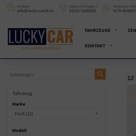
Kontakt
Haben Sie Fragen?
WhatsApp Verk
info@lucky-car24.de
02241-3260526
0176-804093
FAHRZEUGE
ZEN
KONTAKT
Fahrzeugnr.
12
Fahrzeug
Marke
Ford (12)
Modell