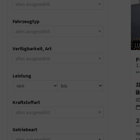
alles ausgewählt
Fahrzeugtyp
alles ausgewählt
Verfügbarkeit, Art
alles ausgewählt
F
1
so
Leistung
Fahr
Kra
Lei
Kraftstoffart
alles ausgewählt
2
inc
Getriebeart
V
C
alles ausgewählt