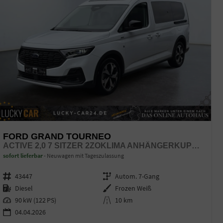
FORD GRAND TOURNEO
ACTIVE 2,0 7 SITZER 2ZOKLIMA ANHÄNGERKUPPLUNG PANORAMADACH AGR SITZE SITZHEIZUNG EINPARKHILFE KAMERA 17 ZOLL LEICHTMETALL ACC
sofort lieferbar
Neuwagen mit Tageszulassung
Fahrzeugnr.
43447
Getriebe
Autom. 7-Gang
Kraftstoff
Diesel
Außenfarbe
Frozen Weiß
Leistung
90 kW (122 PS)
Kilometerstand
10 km
04.04.2026