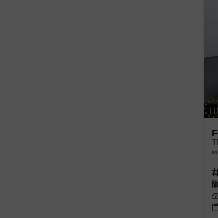
F
so
Fahr
Kra
Lei