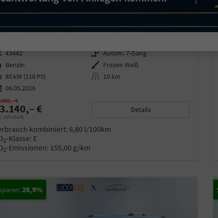
ORD GRAND TOURNEO
TITANIUM 1,5 7 SITZER KLIMAAUTOMATIK ANHÄNGERKUPPLUNG SITZHEIZUNG EINPARKHILFE KAMERA 17 ZOLL LEICHTMETALL ACC
fort lieferbar
Neuwagen mit Tageszulassung
zeugnr.
43442
Getriebe
Autom. 7-Gang
ftstoff
Benzin
Außenfarbe
Frozen Weiß
stung
85 kW (116 PS)
Kilometerstand
10 km
06.05.2026
.650,– €
3.140,– €
Details
l. 19% MwSt.
erbrauch kombiniert:
6,80 l/100km
O
-Klasse:
E
2
O
-Emissionen:
155,00 g/km
2
26,9%