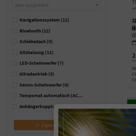
alles ausgewählt
un
Navigationssystem
(11)
Fahr
Kra
Bluetooth
(12)
Lei
Schiebedach
(0)
Sitzheizung
(11)
2
inc
LED-Scheinwerfer
(7)
V
C
Allradantrieb
(0)
C
Xenon-Scheinwerfer
(0)
Tempomat automatisch (ACC)
(9)
Anhängerkupplung
(9)
12
Ergebnisse anzeigen