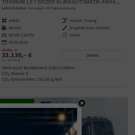
TITANIUM 1,5 7 SITZER KLIMAAUTOMATIK ANHÄNGERKUPPLUNG SITZHEIZUNG EINPARKHILFE KAMERA 17 ZOLL LEICHTMETALL ACC
sofort lieferbar
Neuwagen mit Tageszulassung
Fahrzeugnr.
43435
Getriebe
Autom. 7-Gang
Kraftstoff
Benzin
Außenfarbe
Graphite Grey metallic
Leistung
85 kW (116 PS)
Kilometerstand
10 km
05.05.2026
45.650,– €
33.130,– €
Details
incl. 19% MwSt.
Verbrauch kombiniert:
6,80 l/100km
CO
-Klasse:
E
2
CO
-Emissionen:
155,00 g/km
2
27,4%