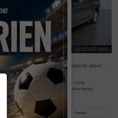
FORD GRAND TOURNEO
TITANIUM 1,5 7 SITZER KLIMAAUTOMATIK ANHÄNGERKUPPLUNG SITZHEIZUNG EINPARKHILFE KAMERA 17 ZOLL LEICHTMETALL ACC
sofort lieferbar
Neuwagen mit Tageszulassung
Fahrzeugnr.
43440
Getriebe
Autom. 7-Gang
Kraftstoff
Benzin
Außenfarbe
Dusky Silber Metallic
Leistung
85 kW (116 PS)
Kilometerstand
10 km
05.05.2026
45.650,– €
33.140,– €
Details
incl. 19% MwSt.