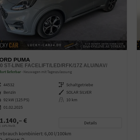
ORD PUMA
.0 ST-LINE FACELIFT/LED/RFK/17Z ALU/NAV/
fort lieferbar
Neuwagen mit Tageszulassung
zeugnr.
44532
Getriebe
Schaltgetriebe
ftstoff
Benzin
Außenfarbe
SOLAR SILVER
stung
92 kW (125 PS)
Kilometerstand
10 km
01.02.2025
1.140,– €
Details
l. 19% MwSt.
erbrauch kombiniert:
6,00 l/100km
O
-Klasse:
D