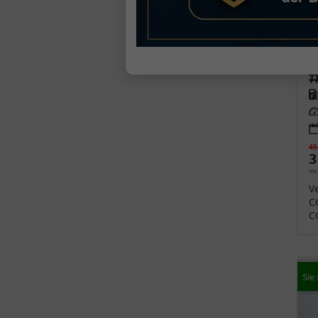
F
so
Fahr
Kra
Lei
45
3
inc
V
C
C