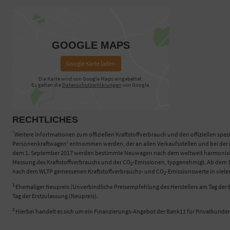
GOOGLE MAPS
Google Karte laden
Die Karte wird von Google Maps eingebettet.
Es gelten die
Datenschutzerklärungen
von Google.
RECHTLICHES
*
Weitere Infortmationen zum offiziellen Kraftstoffverbrauch und den offiziellen spez
Personenkraftwagen' entnommen werden, der an allen Verkaufsstellen und bei der D
dem 1. September 2017 werden bestimmte Neuwagen nach dem weltweit harmonisierte
Messung des Kraftstoffverbrauchs und der CO
-Emissionen, typgenehmigt. Ab dem 1.
2
nach dem WLTP gemessenen Kraftstoffverbrauchs- und CO
-Emissionswerte in viel
2
1
Ehemaliger Neupreis (Unverbindliche Preisempfehlung des Herstellers am Tag der E
Tag der Erstzulassung (Neupreis).
2
Hierbei handelt es sich um ein Finanzierungs-Angebot der Bank11 für Privatkunde