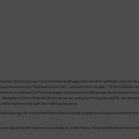
ifischen CO
-Emissionen neuer Personenkraftwagen können dem 'Leitfaden über den Kraf
2
eutsche Automobil Treuhand GmbH (DAT), Hellmuth-Hirth-Straße 1, 73760 Ostfildern-Scha
n Prüfverfahren für Personenwagen und leichte Nutzfahrzeuge (World Harmonised Light
 September 2018 wird das WLTP den neuen europäischen Fahrzyklus (NEFZ), das derzeitig
en Fällen höher als die nach dem NEFZ gemessenen.
rstzulassung). Der errechnete Preisvorteil sowie die angegebene Ersparnis errechnet si
n und Handel GmbH, Hammer Landstraße 91, 41460 Neuss. Preise sind Bruttopreise. Irrt