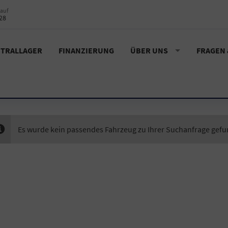
auf
28
TRALLAGER
FINANZIERUNG
ÜBER UNS
FRAGEN
Es wurde kein passendes Fahrzeug zu Ihrer Suchanfrage gef