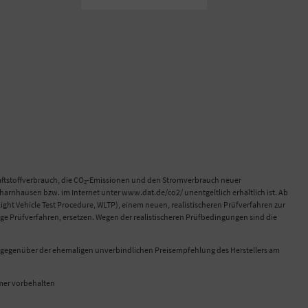
tstoffverbrauch, die CO
-Emissionen und den Stromverbrauch neuer
2
rnhausen bzw. im Internet unter www.dat.de/co2/ unentgeltlich erhältlich ist. Ab
 Vehicle Test Procedure, WLTP), einem neuen, realistischeren Prüfverfahren zur
e Prüfverfahren, ersetzen. Wegen der realistischeren Prüfbedingungen sind die
ch gegenüber der ehemaligen unverbindlichen Preisempfehlung des Herstellers am
ümer vorbehalten