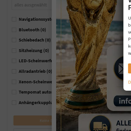
alles ausgewählt
U
Navigationssystem
(0)
b
Bluetooth
(0)
v
P
Schiebedach
(0)
k
Sitzheizung
(0)
w
LED-Scheinwerfer
(0)
Allradantrieb
(0)
Xenon-Scheinwerfer
(0)
D
Tempomat automatisch (ACC)
(0)
Anhängerkupplung
(0)
Keine Ergebnisse