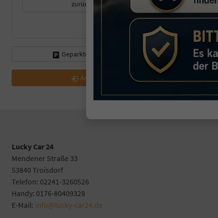
zurücksetzen
Geparkte Fahrzeuge (
0
)
Anmelden
Lucky Car 24
Mendener Straße 33
53840 Troisdorf
Telefon: 02241-3260526
Handy: 0176-80409328
E-Mail:
info@lucky-car24.de