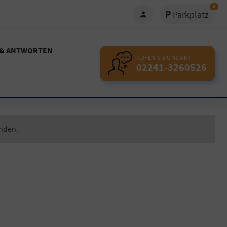
0
Parkplatz
 & ANTWORTEN
RUFEN SIE UNS AN!
02241-3260526
unden.