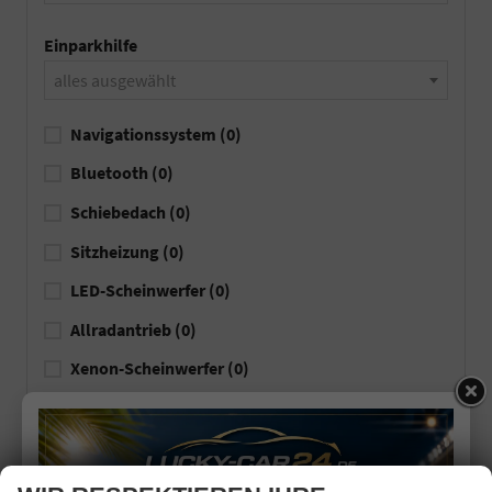
Einparkhilfe
alles ausgewählt
Navigationssystem
(0)
Bluetooth
(0)
Schiebedach
(0)
Sitzheizung
(0)
LED-Scheinwerfer
(0)
Allradantrieb
(0)
Xenon-Scheinwerfer
(0)
Tempomat automatisch (ACC)
(0)
Anhängerkupplung
(0)