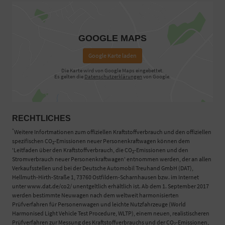
GOOGLE MAPS
Google Karte laden
Die Karte wird von Google Maps eingebettet.
Es gelten die
Datenschutzerklärungen
von Google.
RECHTLICHES
*
Weitere Infortmationen zum offiziellen Kraftstoffverbrauch und den offiziellen
spezifischen CO
-Emissionen neuer Personenkraftwagen können dem
2
'Leitfaden über den Kraftstoffverbrauch, die CO
-Emissionen und den
2
Stromverbrauch neuer Personenkraftwagen' entnommen werden, der an allen
Verkaufsstellen und bei der Deutsche Automobil Treuhand GmbH (DAT),
Hellmuth-Hirth-Straße 1, 73760 Ostfildern-Scharnhausen bzw. im Internet
unter www.dat.de/co2/ unentgeltlich erhältlich ist. Ab dem 1. September 2017
werden bestimmte Neuwagen nach dem weltweit harmonisierten
Prüfverfahren für Personenwagen und leichte Nutzfahrzeuge (World
Harmonised Light Vehicle Test Procedure, WLTP), einem neuen, realistischeren
Prüfverfahren zur Messung des Kraftstoffverbrauchs und der CO
-Emissionen,
2