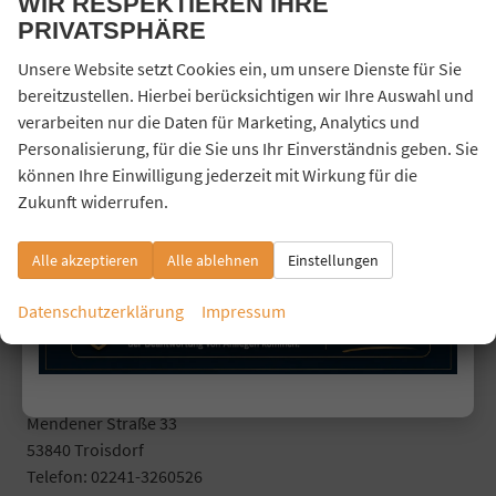
WIR RESPEKTIEREN IHRE
Keine Ergebnisse
PRIVATSPHÄRE
Unsere Website setzt Cookies ein, um unsere Dienste für Sie
zurücksetzen
bereitzustellen. Hierbei berücksichtigen wir Ihre Auswahl und
verarbeiten nur die Daten für Marketing, Analytics und
Personalisierung, für die Sie uns Ihr Einverständnis geben. Sie
können Ihre Einwilligung jederzeit mit Wirkung für die
Geparkte Fahrzeuge (
0
)
Zukunft widerrufen.
Anmelden
Alle akzeptieren
Alle ablehnen
Einstellungen
Datenschutzerklärung
Impressum
Lucky Car 24
Mendener Straße 33
53840 Troisdorf
Telefon: 02241-3260526