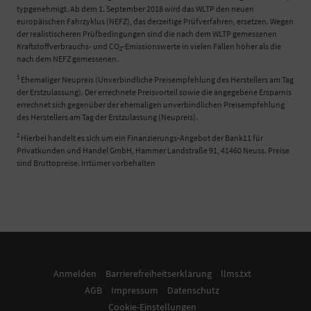
typgenehmigt. Ab dem 1. September 2018 wird das WLTP den neuen
europäischen Fahrzyklus (NEFZ), das derzeitige Prüfverfahren, ersetzen. Wegen
der realistischeren Prüfbedingungen sind die nach dem WLTP gemessenen
Kraftstoffverbrauchs- und CO
-Emissionswerte in vielen Fällen höher als die
2
nach dem NEFZ gemessenen.
1
Ehemaliger Neupreis (Unverbindliche Preisempfehlung des Herstellers am Tag
der Erstzulassung). Der errechnete Preisvorteil sowie die angegebene Ersparnis
errechnet sich gegenüber der ehemaligen unverbindlichen Preisempfehlung
des Herstellers am Tag der Erstzulassung (Neupreis).
2
Hierbei handelt es sich um ein Finanzierungs-Angebot der Bank11 für
Privatkunden und Handel GmbH, Hammer Landstraße 91, 41460 Neuss. Preise
sind Bruttopreise. Irrtümer vorbehalten
Anmelden
Barrierefreiheitserklärung
llms.txt
AGB
Impressum
Datenschutz
Cookie-Einstellungen