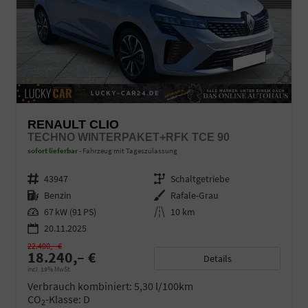
RENAULT CLIO
TECHNO WINTERPAKET+RFK TCE 90
sofort lieferbar
Fahrzeug mit Tageszulassung
Fahrzeugnr.
43947
Getriebe
Schaltgetriebe
Kraftstoff
Benzin
Außenfarbe
Rafale-Grau
Leistung
67 kW (91 PS)
Kilometerstand
10 km
20.11.2025
22.400,– €
18.240,– €
Details
incl. 19% MwSt.
Verbrauch kombiniert:
5,30 l/100km
CO
-Klasse:
D
2