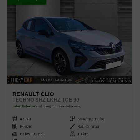
RENAULT CLIO
TECHNO SHZ LKHZ TCE 90
sofort lieferbar
Fahrzeug mit Tageszulassung
Fahrzeugnr.
43970
Getriebe
Schaltgetriebe
Kraftstoff
Benzin
Außenfarbe
Rafale-Grau
Leistung
67 kW (91 PS)
Kilometerstand
10 km