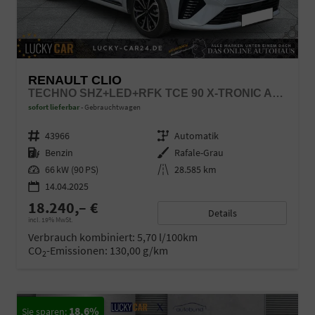
RENAULT CLIO
TECHNO SHZ+LED+RFK TCE 90 X-TRONIC AUTOM.
sofort lieferbar
Gebrauchtwagen
Fahrzeugnr.
43966
Getriebe
Automatik
Kraftstoff
Benzin
Außenfarbe
Rafale-Grau
Leistung
66 kW (90 PS)
Kilometerstand
28.585 km
14.04.2025
18.240,– €
Details
incl. 19% MwSt.
Verbrauch kombiniert:
5,70 l/100km
CO
-Emissionen:
130,00 g/km
2
18,6%