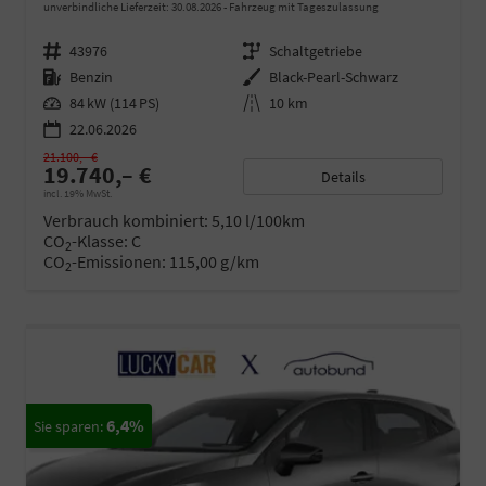
unverbindliche Lieferzeit:
30.08.2026
Fahrzeug mit Tageszulassung
Fahrzeugnr.
43976
Getriebe
Schaltgetriebe
Kraftstoff
Benzin
Außenfarbe
Black-Pearl-Schwarz
Leistung
84 kW (114 PS)
Kilometerstand
10 km
22.06.2026
21.100,– €
19.740,– €
Details
incl. 19% MwSt.
Verbrauch kombiniert:
5,10 l/100km
CO
-Klasse:
C
2
CO
-Emissionen:
115,00 g/km
2
6,4%