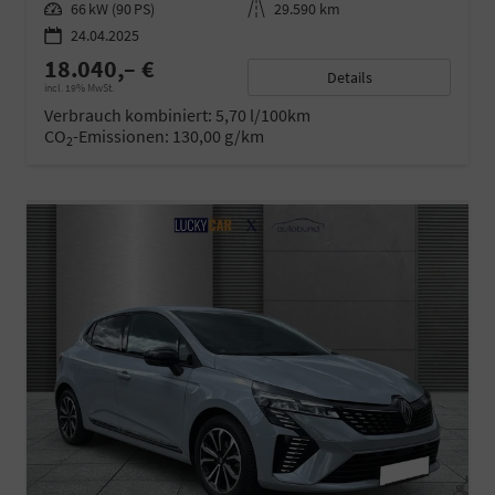
Leistung
66 kW (90 PS)
Kilometerstand
29.590 km
24.04.2025
18.040,– €
Details
incl. 19% MwSt.
Verbrauch kombiniert:
5,70 l/100km
CO
-Emissionen:
130,00 g/km
2