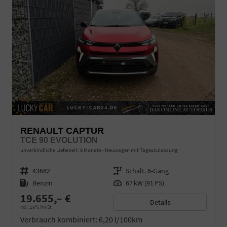
RENAULT CAPTUR
TCE 90 EVOLUTION
unverbindliche Lieferzeit:
6 Monate
Neuwagen mit Tageszulassung
Fahrzeugnr.
43682
Getriebe
Schalt. 6-Gang
Kraftstoff
Benzin
Leistung
67 kW (91 PS)
19.655,– €
Details
incl. 19% MwSt.
Verbrauch kombiniert:
6,20 l/100km