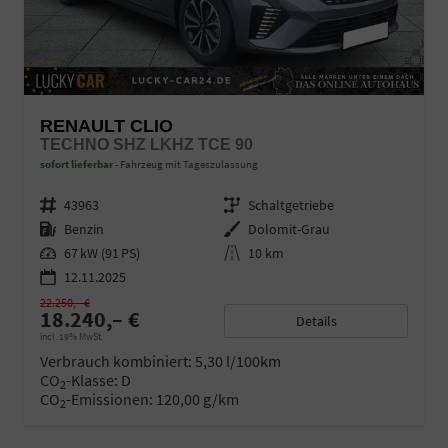
RENAULT CLIO
TECHNO SHZ LKHZ TCE 90
sofort lieferbar
Fahrzeug mit Tageszulassung
Fahrzeugnr.
43963
Getriebe
Schaltgetriebe
Kraftstoff
Benzin
Außenfarbe
Dolomit-Grau
Leistung
67 kW (91 PS)
Kilometerstand
10 km
12.11.2025
22.250,– €
18.240,– €
Details
incl. 19% MwSt.
Verbrauch kombiniert:
5,30 l/100km
CO
-Klasse:
D
2
CO
-Emissionen:
120,00 g/km
2