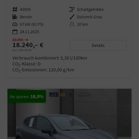
Fahrzeugnr.
43955
Getriebe
Schaltgetriebe
Kraftstoff
Benzin
Außenfarbe
Dolomit-Grau
Leistung
67 kW (91 PS)
Kilometerstand
10 km
28.11.2025
22.250,– €
18.240,– €
Details
incl. 19% MwSt.
Verbrauch kombiniert:
5,30 l/100km
CO
-Klasse:
D
2
CO
-Emissionen:
120,00 g/km
2
18,0%