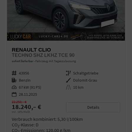
RENAULT CLIO
TECHNO SHZ LKHZ TCE 90
sofort lieferbar
Fahrzeug mit Tageszulassung
Fahrzeugnr.
43956
Getriebe
Schaltgetriebe
Kraftstoff
Benzin
Außenfarbe
Dolomit-Grau
Leistung
67 kW (91 PS)
Kilometerstand
10 km
28.11.2025
22.250,– €
18.240,– €
Details
incl. 19% MwSt.
Verbrauch kombiniert:
5,30 l/100km
CO
-Klasse:
D
2
CO
-Emissionen:
120,00 g/km
2