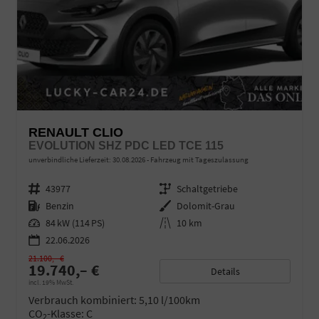
RENAULT CLIO
EVOLUTION SHZ PDC LED TCE 115
unverbindliche Lieferzeit:
30.08.2026
Fahrzeug mit Tageszulassung
Fahrzeugnr.
43977
Getriebe
Schaltgetriebe
Kraftstoff
Benzin
Außenfarbe
Dolomit-Grau
Leistung
84 kW (114 PS)
Kilometerstand
10 km
22.06.2026
21.100,– €
19.740,– €
Details
incl. 19% MwSt.
Verbrauch kombiniert:
5,10 l/100km
CO
-Klasse:
C
2