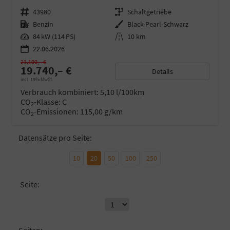
Fahrzeugnr.
43980
Getriebe
Schaltgetriebe
Kraftstoff
Benzin
Außenfarbe
Black-Pearl-Schwarz
Leistung
84 kW (114 PS)
Kilometerstand
10 km
22.06.2026
21.100,– €
19.740,– €
Details
incl. 19% MwSt.
Verbrauch kombiniert:
5,10 l/100km
CO
-Klasse:
C
2
CO
-Emissionen:
115,00 g/km
2
Datensätze pro Seite:
10
20
50
100
250
Seite: