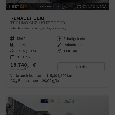
RENAULT CLIO
TECHNO SHZ LKHZ TCE 90
sofort lieferbar
Fahrzeug mit Tageszulassung
Fahrzeugnr.
43969
Getriebe
Schaltgetriebe
Kraftstoff
Benzin
Außenfarbe
Dolomit-Grau
Leistung
67 kW (91 PS)
Kilometerstand
1.001 km
28.11.2025
18.740,– €
Details
incl. 19% MwSt.
Verbrauch kombiniert:
5,30 l/100km
CO
-Emissionen:
120,00 g/km
2