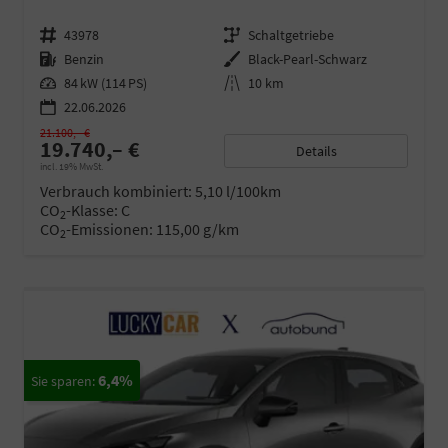
Fahrzeugnr.
43978
Getriebe
Schaltgetriebe
Kraftstoff
Benzin
Außenfarbe
Black-Pearl-Schwarz
Leistung
84 kW (114 PS)
Kilometerstand
10 km
22.06.2026
21.100,– €
19.740,– €
Details
incl. 19% MwSt.
Verbrauch kombiniert:
5,10 l/100km
CO
-Klasse:
C
2
CO
-Emissionen:
115,00 g/km
2
6,4%