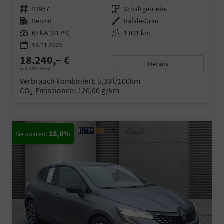
Fahrzeugnr.
43957
Getriebe
Schaltgetriebe
Kraftstoff
Benzin
Außenfarbe
Rafale-Grau
Leistung
67 kW (91 PS)
Kilometerstand
1.001 km
19.11.2025
18.240,– €
Details
incl. 19% MwSt.
Verbrauch kombiniert:
5,30 l/100km
CO
-Emissionen:
120,00 g/km
2
18,0%