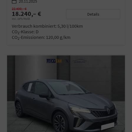
20.11.2025
22.400,– €
18.240,– €
Details
incl. 19% MwSt.
Verbrauch kombiniert:
5,30 l/100km
CO
-Klasse:
D
2
CO
-Emissionen:
120,00 g/km
2