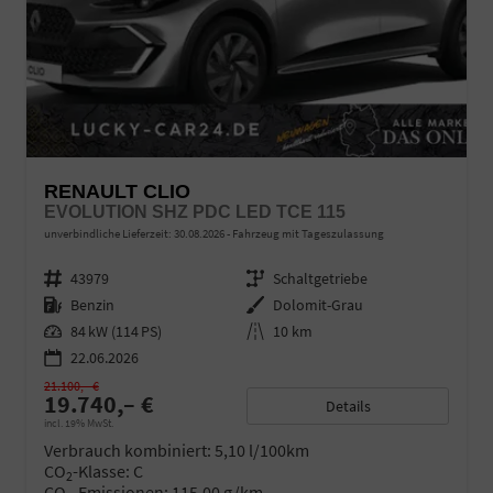
RENAULT CLIO
EVOLUTION SHZ PDC LED TCE 115
unverbindliche Lieferzeit:
30.08.2026
Fahrzeug mit Tageszulassung
Fahrzeugnr.
43979
Getriebe
Schaltgetriebe
Kraftstoff
Benzin
Außenfarbe
Dolomit-Grau
Leistung
84 kW (114 PS)
Kilometerstand
10 km
22.06.2026
21.100,– €
19.740,– €
Details
incl. 19% MwSt.
Verbrauch kombiniert:
5,10 l/100km
CO
-Klasse:
C
2
CO
-Emissionen:
115,00 g/km