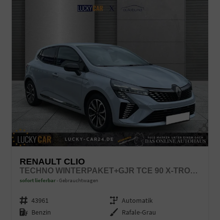
RENAULT CLIO
TECHNO WINTERPAKET+GJR TCE 90 X-TRONIC AUTOM.
sofort lieferbar
Gebrauchtwagen
Fahrzeugnr.
43961
Getriebe
Automatik
Kraftstoff
Benzin
Außenfarbe
Rafale-Grau