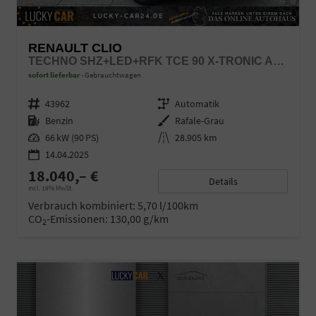
RENAULT CLIO
TECHNO SHZ+LED+RFK TCE 90 X-TRONIC AUTOM.
sofort lieferbar
Gebrauchtwagen
Fahrzeugnr.
43962
Getriebe
Automatik
Kraftstoff
Benzin
Außenfarbe
Rafale-Grau
Leistung
66 kW (90 PS)
Kilometerstand
28.905 km
14.04.2025
18.040,– €
Details
incl. 19% MwSt.
Verbrauch kombiniert:
5,70 l/100km
CO
-Emissionen:
130,00 g/km
2