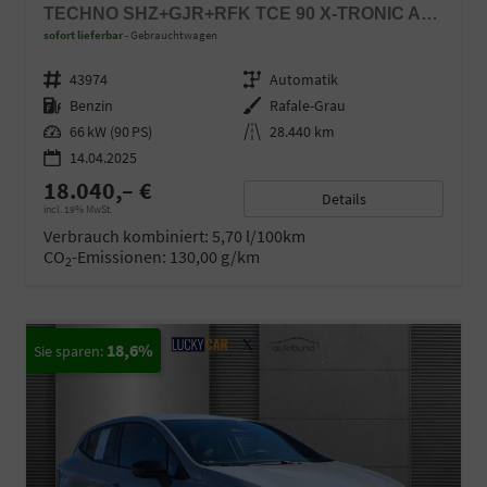
TECHNO SHZ+GJR+RFK TCE 90 X-TRONIC AUTOM.
sofort lieferbar
Gebrauchtwagen
Fahrzeugnr.
43974
Getriebe
Automatik
Kraftstoff
Benzin
Außenfarbe
Rafale-Grau
Leistung
66 kW (90 PS)
Kilometerstand
28.440 km
14.04.2025
18.040,– €
Details
incl. 19% MwSt.
Verbrauch kombiniert:
5,70 l/100km
CO
-Emissionen:
130,00 g/km
2
18,6%