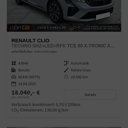
RENAULT CLIO
TECHNO SHZ+LED+RFK TCE 90 X-TRONIC AUTOM.
sofort lieferbar
Gebrauchtwagen
Fahrzeugnr.
43949
Getriebe
Automatik
Kraftstoff
Benzin
Außenfarbe
Rafale-Grau
Leistung
66 kW (90 PS)
Kilometerstand
29.590 km
14.04.2025
18.040,– €
Details
incl. 19% MwSt.
Verbrauch kombiniert:
5,70 l/100km
CO
-Emissionen:
130,00 g/km
2