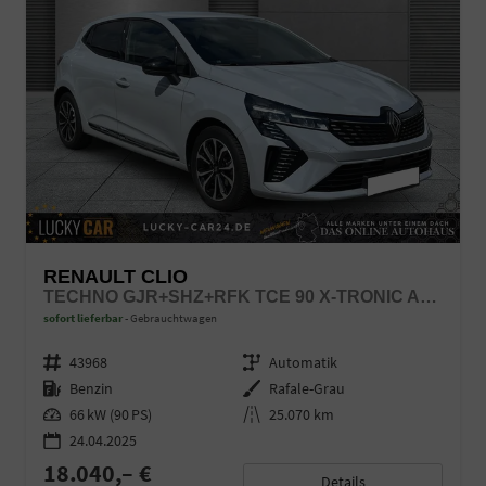
RENAULT CLIO
TECHNO GJR+SHZ+RFK TCE 90 X-TRONIC AUTOM.
sofort lieferbar
Gebrauchtwagen
Fahrzeugnr.
43968
Getriebe
Automatik
Kraftstoff
Benzin
Außenfarbe
Rafale-Grau
Leistung
66 kW (90 PS)
Kilometerstand
25.070 km
24.04.2025
18.040,– €
Details