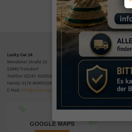
Lucky Car 24
Mendener Straße 33
53840 Troisdorf
Telefon: 02241-3260526
Handy: 0176-80409328
E-Mail:
info@lucky-car24.de
GOOGLE MAPS