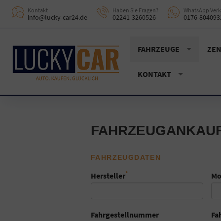
Kontakt
Haben Sie Fragen?
WhatsApp Verk
info@lucky-car24.de
02241-3260526
0176-804093
FAHRZEUGE
ZEN
KONTAKT
FAHRZEUGANKAU
FAHRZEUGDATEN
*
Hersteller
Mo
Fahrgestellnummer
Fa