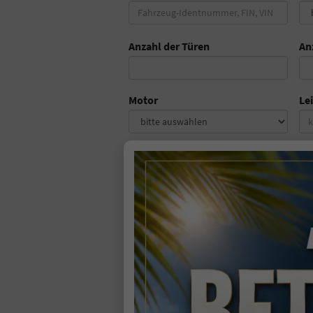
Anzahl der Türen
An
Motor
Le
Getriebe
Ki
*
HU/AU gültig bis
Er
PERSÖNLICHE DATEN