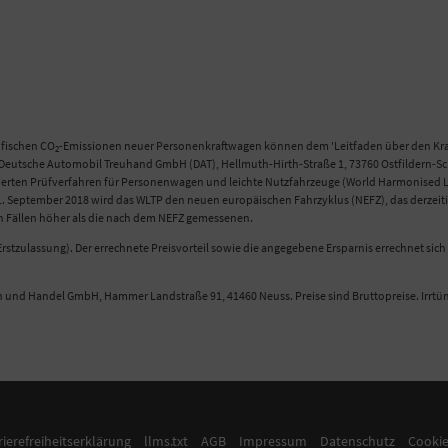
ifischen CO
-Emissionen neuer Personenkraftwagen können dem 'Leitfaden über den Kraf
2
eutsche Automobil Treuhand GmbH (DAT), Hellmuth-Hirth-Straße 1, 73760 Ostfildern-Scha
n Prüfverfahren für Personenwagen und leichte Nutzfahrzeuge (World Harmonised Light
 September 2018 wird das WLTP den neuen europäischen Fahrzyklus (NEFZ), das derzeitig
en Fällen höher als die nach dem NEFZ gemessenen.
rstzulassung). Der errechnete Preisvorteil sowie die angegebene Ersparnis errechnet si
n und Handel GmbH, Hammer Landstraße 91, 41460 Neuss. Preise sind Bruttopreise. Irrt
rierefreiheitserklärung
llms.txt
AGB
Impressum
Datenschutz
Cookie