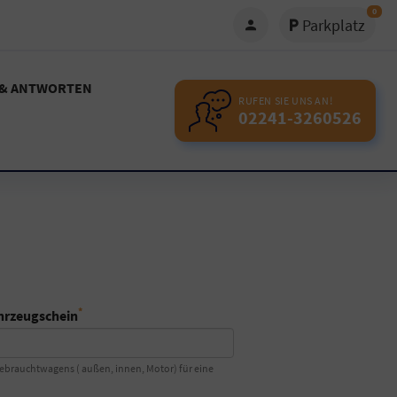
0
Parkplatz
 & ANTWORTEN
RUFEN SIE UNS AN!
02241-3260526
*
ahrzeugschein
Gebrauchtwagens ( außen, innen, Motor) für eine