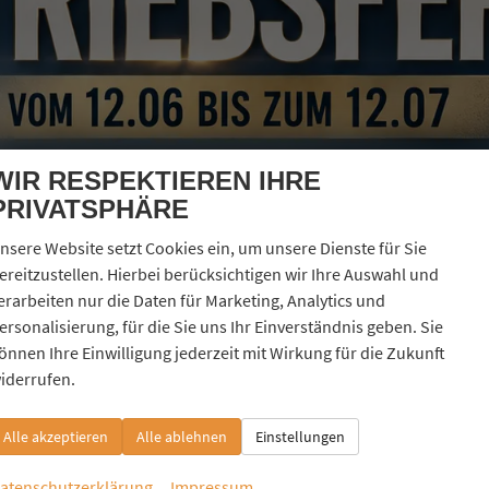
*
*
nrede
Vorname
*
lefon
E-Mail
WIR RESPEKTIEREN IHRE
*
eisvorstellung
PRIVATSPHÄRE
nsere Website setzt Cookies ein, um unsere Dienste für Sie
ereitzustellen. Hierbei berücksichtigen wir Ihre Auswahl und
mittelten Informationen und Kontaktdaten dazu verwendet, um mit mir anlässlich meiner 
erarbeiten nur die Daten für Marketing, Analytics und
nfrage zu bearbeiten und abzuwickeln. Dies gilt insbesondere für die Verwendung de
ersonalisierung, für die Sie uns Ihr Einverständnis geben. Sie
hen werden.
önnen Ihre Einwilligung jederzeit mit Wirkung für die Zukunft
iderrufen.
Alle akzeptieren
Alle ablehnen
Einstellungen
atenschutzerklärung
Impressum