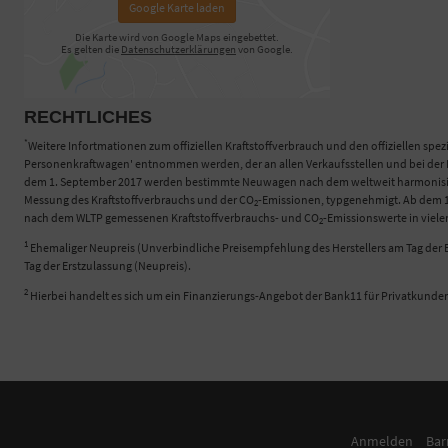
Google Karte laden
Die Karte wird von Google Maps eingebettet.
Es gelten die
Datenschutzerklärungen
von Google.
RECHTLICHES
*
Weitere Infortmationen zum offiziellen Kraftstoffverbrauch und den offiziellen spez
Personenkraftwagen' entnommen werden, der an allen Verkaufsstellen und bei der D
dem 1. September 2017 werden bestimmte Neuwagen nach dem weltweit harmonisierte
Messung des Kraftstoffverbrauchs und der CO
-Emissionen, typgenehmigt. Ab dem 1.
2
nach dem WLTP gemessenen Kraftstoffverbrauchs- und CO
-Emissionswerte in viel
2
1
Ehemaliger Neupreis (Unverbindliche Preisempfehlung des Herstellers am Tag der E
Tag der Erstzulassung (Neupreis).
2
Hierbei handelt es sich um ein Finanzierungs-Angebot der Bank11 für Privatkunde
Anmelden
Bar