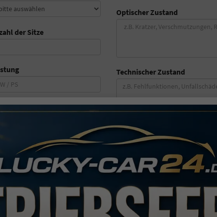
Optischer Zustand
zahl der Sitze
istung
Technischer Zustand
lometerstand
*
Ausstattung
*
stzulassung