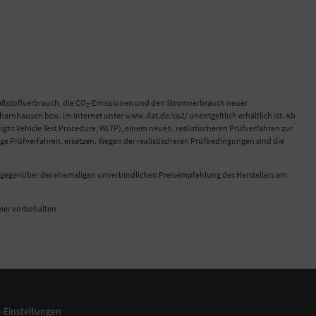
tstoffverbrauch, die CO
-Emissionen und den Stromverbrauch neuer
2
rnhausen bzw. im Internet unter www.dat.de/co2/ unentgeltlich erhältlich ist. Ab
 Vehicle Test Procedure, WLTP), einem neuen, realistischeren Prüfverfahren zur
e Prüfverfahren, ersetzen. Wegen der realistischeren Prüfbedingungen sind die
ch gegenüber der ehemaligen unverbindlichen Preisempfehlung des Herstellers am
ümer vorbehalten
-Einstellungen