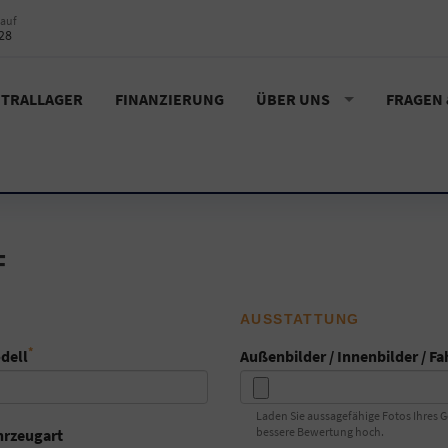
auf
28
TRALLAGER
FINANZIERUNG
ÜBER UNS
FRAGEN
F
AUSSTATTUNG
*
dell
Außenbilder / Innenbilder / F
Laden Sie aussagefähige Fotos Ihres 
bessere Bewertung hoch.
hrzeugart