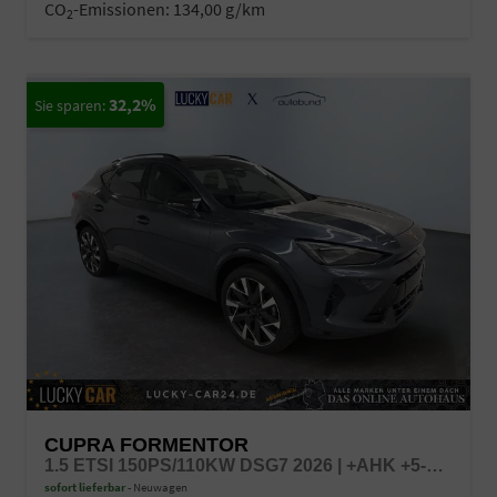
CO
-Emissionen:
134,00 g/km
2
32,2%
CUPRA FORMENTOR
1.5 ETSI 150PS/110KW DSG7 2026 | +AHK +5-JAHRE ERW. GARANTIE +NAVI +UPGRADE-PAKET
sofort lieferbar
Neuwagen