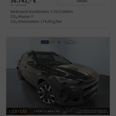
36.742,– €
Details
incl. 19% MwSt.
Verbrauch kombiniert:
7,70 l/100km
CO
-Klasse:
F
2
CO
-Emissionen:
174,00 g/km
2