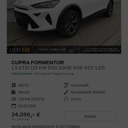
CUPRA FORMENTOR
1.5 ETSI 110 KW DSG EDGE AHK ACC LED
sofort lieferbar
Fahrzeug mit Tageszulassung
Fahrzeugnr.
44570
Getriebe
Automatik
Kraftstoff
Benzin
Außenfarbe
Nevadaweiß Metallic
Leistung
110 kW (150 PS)
Kilometerstand
10 km
01.02.2026
34.090,– €
Details
incl. 19% MwSt.
Verbrauch kombiniert:
6,20 l/100km