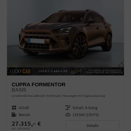
CUPRA FORMENTOR
BASIS
unverbindliche Lieferzeit: 4-6 Monate
Neuwagen mit Tageszulassung
Fahrzeugnr.
43140
Getriebe
Schalt. 6-Gang
Kraftstoff
Benzin
Leistung
110 kW (150 PS)
27.315,– €
Details
incl. 19% MwSt.