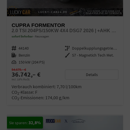
CUPRA FORMENTOR
2.0 TSI 204PS/150KW 4X4 DSG7 2026 | +AHK +UPGRADE-PAKET +IMMERSIVE +5-JAHRE ERW. GARANTIE
sofort lieferbar
Neuwagen
Fahrzeugnr.
44140
Getriebe
Doppelkupplungsgetriebe (DSG)
Kraftstoff
Benzin
Außenfarbe
S7 - Magnetich Tech Met.
Leistung
150 kW (204 PS)
54.675,– €
36.742,– €
Details
incl. 19% MwSt.
Verbrauch kombiniert:
7,70 l/100km
CO
-Klasse:
F
2
CO
-Emissionen:
174,00 g/km
2
32,8%