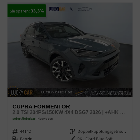
33,3%
CUPRA FORMENTOR
2.0 TSI 204PS/150KW 4X4 DSG7 2026 | +AHK +UPGRADE-PAKET +IMMERSIVE +5-JAHRE ERW. GARANTIE
sofort lieferbar
Neuwagen
Fahrzeugnr.
44142
Getriebe
Doppelkupplungsgetriebe (DSG)
Kraftstoff
Benzin
Außenfarbe
9K - Fiord Blue Soft