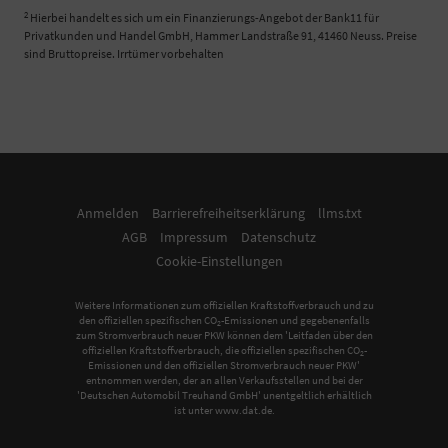
2
Hierbei handelt es sich um ein Finanzierungs-Angebot der Bank11 für
Privatkunden und Handel GmbH, Hammer Landstraße 91, 41460 Neuss. Preise
sind Bruttopreise. Irrtümer vorbehalten
Anmelden
Barrierefreiheitserklärung
llms.txt
AGB
Impressum
Datenschutz
Cookie-Einstellungen
Weitere Informationen zum offiziellen Kraftstoffverbrauch und zu
den offiziellen spezifischen CO
-Emissionen und gegebenenfalls
2
zum Stromverbrauch neuer PKW können dem 'Leitfaden über den
offiziellen Kraftstoffverbrauch, die offiziellen spezifischen CO
-
2
Emissionen und den offiziellen Stromverbrauch neuer PKW'
entnommen werden, der an allen Verkaufsstellen und bei der
'Deutschen Automobil Treuhand GmbH' unentgeltlich erhältlich
ist unter www.dat.de.