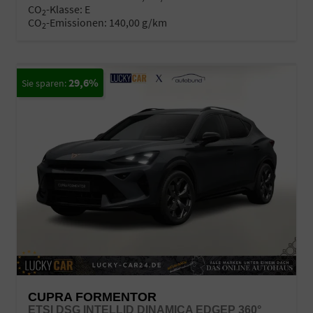
CO
-Klasse:
E
2
CO
-Emissionen:
140,00 g/km
2
29,6%
CUPRA FORMENTOR
ETSI DSG INTELLID DINAMICA EDGEP 360°