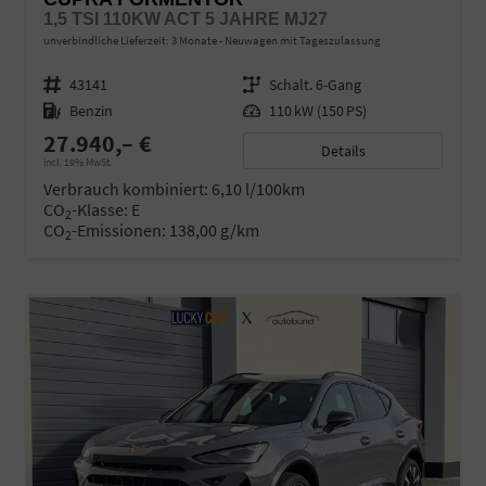
1,5 TSI 110KW ACT 5 JAHRE MJ27
unverbindliche Lieferzeit:
3 Monate
Neuwagen mit Tageszulassung
Fahrzeugnr.
43141
Getriebe
Schalt. 6-Gang
Kraftstoff
Benzin
Leistung
110 kW (150 PS)
27.940,– €
Details
incl. 19% MwSt.
Verbrauch kombiniert:
6,10 l/100km
CO
-Klasse:
E
2
CO
-Emissionen:
138,00 g/km
2