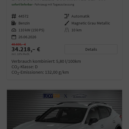
sofort lieferbar
Fahrzeug mit Tageszulassung
Fahrzeugnr.
44572
Getriebe
Automatik
Kraftstoff
Benzin
Außenfarbe
Magnetic Grau Metallic
Leistung
110 kW (150 PS)
Kilometerstand
10 km
26.06.2026
48.600,– €
34.218,– €
Details
incl. 19% MwSt.
Verbrauch kombiniert:
5,80 l/100km
CO
-Klasse:
D
2
CO
-Emissionen:
132,00 g/km
2