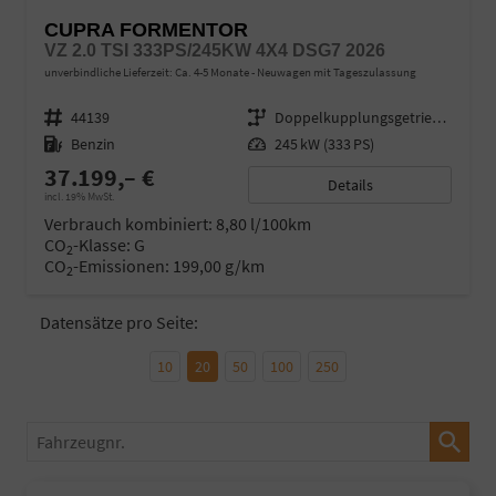
CUPRA FORMENTOR
VZ 2.0 TSI 333PS/245KW 4X4 DSG7 2026
unverbindliche Lieferzeit: Ca. 4-5 Monate
Neuwagen mit Tageszulassung
Fahrzeugnr.
44139
Getriebe
Doppelkupplungsgetriebe (DSG)
Kraftstoff
Benzin
Leistung
245 kW (333 PS)
37.199,– €
Details
incl. 19% MwSt.
Verbrauch kombiniert:
8,80 l/100km
CO
-Klasse:
G
2
CO
-Emissionen:
199,00 g/km
2
Datensätze pro Seite:
10
20
50
100
250
Fahrzeugnr.