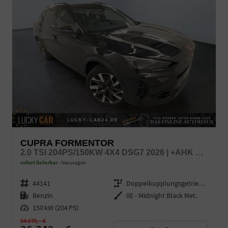
CUPRA FORMENTOR
2.0 TSI 204PS/150KW 4X4 DSG7 2026 | +AHK + 19" ALU +SOUND INT DRIVE +5J GARANTIE
sofort lieferbar
Neuwagen
Fahrzeugnr.
44141
Getriebe
Doppelkupplungsgetriebe (DSG)
Kraftstoff
Benzin
Außenfarbe
0E - Midnight Black Met.
Leistung
150 kW (204 PS)
54.675,– €