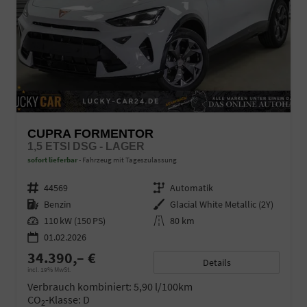
CUPRA FORMENTOR
1,5 ETSI DSG - LAGER
sofort lieferbar
Fahrzeug mit Tageszulassung
Fahrzeugnr.
44569
Getriebe
Automatik
Kraftstoff
Benzin
Außenfarbe
Glacial White Metallic (2Y)
Leistung
110 kW (150 PS)
Kilometerstand
80 km
01.02.2026
34.390,– €
Details
incl. 19% MwSt.
Verbrauch kombiniert:
5,90 l/100km
CO
-Klasse:
D
2