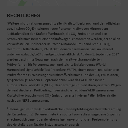
RECHTLICHES
*
Weitere Infortmationen zum offiziellen Kraftstoffverbrauch und den offiziellen
spezifischen CO
-Emissionen neuer Personenkraftwagen können dem
2
'Leitfaden über den Kraftstoffverbrauch, die CO
-Emissionen und den
2
Stromverbrauch neuer Personenkraftwagen' entnommen werden, der an allen
Verkaufsstellen und bei der Deutsche Automobil Treuhand GmbH (DAT),
Hellmuth-Hirth-Straße 1, 73760 Ostfildern-Scharnhausen bzw. im Internet
unter www.dat.de/co2/ unentgeltlich erhältlich ist. Ab dem 1. September 2017
werden bestimmte Neuwagen nach dem weltweit harmonisierten
Prüfverfahren für Personenwagen und leichte Nutzfahrzeuge (World
Harmonised Light Vehicle Test Procedure, WLTP), einem neuen, realistischeren
Prüfverfahren zur Messung des Kraftstoffverbrauchs und der CO
-Emissionen,
2
typgenehmigt. Ab dem 1. September 2018 wird das WLTP den neuen
europäischen Fahrzyklus (NEFZ), das derzeitige Prüfverfahren, ersetzen. Wegen
der realistischeren Prüfbedingungen sind die nach dem WLTP gemessenen
Kraftstoffverbrauchs- und CO
-Emissionswerte in vielen Fällen höher als die
2
nach dem NEFZ gemessenen.
1
Ehemaliger Neupreis (Unverbindliche Preisempfehlung des Herstellers am Tag
der Erstzulassung). Der errechnete Preisvorteil sowie die angegebene Ersparnis
errechnet sich gegenüber der ehemaligen unverbindlichen Preisempfehlung
des Herstellers am Tag der Erstzulassung (Neupreis).