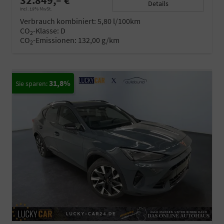
32.849,– €
Details
incl. 19% MwSt.
Verbrauch kombiniert:
5,80 l/100km
CO
-Klasse:
D
2
CO
-Emissionen:
132,00 g/km
2
31,8%