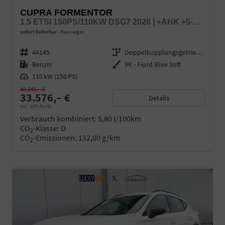
CUPRA FORMENTOR
1.5 ETSI 150PS/110KW DSG7 2026 | +AHK +5-JAHRE ERW. GARANTIE +NAVI +UPGRADE-PAKET
sofort lieferbar
Neuwagen
Fahrzeugnr.
44145
Getriebe
Doppelkupplungsgetriebe (DSG)
Kraftstoff
Benzin
Außenfarbe
9K - Fiord Blue Soft
Leistung
110 kW (150 PS)
49.245,– €
33.576,– €
Details
incl. 19% MwSt.
Verbrauch kombiniert:
5,80 l/100km
CO
-Klasse:
D
2
CO
-Emissionen:
132,00 g/km
2