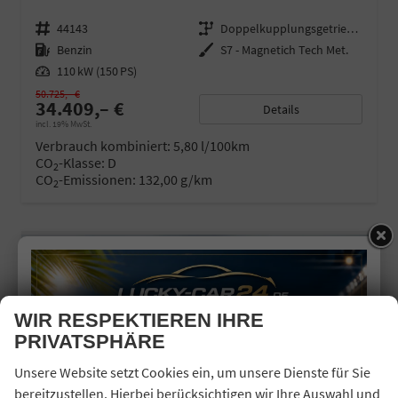
Fahrzeugnr.
44143
Getriebe
Doppelkupplungsgetriebe (DSG)
Kraftstoff
Benzin
Außenfarbe
S7 - Magnetich Tech Met.
Leistung
110 kW (150 PS)
50.725,– €
34.409,– €
Details
incl. 19% MwSt.
Verbrauch kombiniert:
5,80 l/100km
CO
-Klasse:
D
2
CO
-Emissionen:
132,00 g/km
2
31,3%
WIR RESPEKTIEREN IHRE
PRIVATSPHÄRE
Unsere Website setzt Cookies ein, um unsere Dienste für Sie
bereitzustellen. Hierbei berücksichtigen wir Ihre Auswahl und