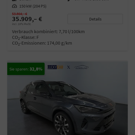
Leistung
150 kW (204 PS)
53.864,– €
35.909,– €
Details
incl. 19% MwSt.
Verbrauch kombiniert:
7,70 l/100km
CO
-Klasse:
F
2
CO
-Emissionen:
174,00 g/km
2
32,8%