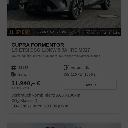
CUPRA FORMENTOR
1,5 ETSI DSG 110KW 5 JAHRE MJ27
unverbindliche Lieferzeit:
3 Monate
Neuwagen mit Tageszulassung
Fahrzeugnr.
43142
Getriebe
Automatik
Kraftstoff
Benzin
Leistung
110 kW (150 PS)
31.940,– €
Details
incl. 19% MwSt.
Verbrauch kombiniert:
5,80 l/100km
CO
-Klasse:
D
2
CO
-Emissionen:
131,00 g/km
2