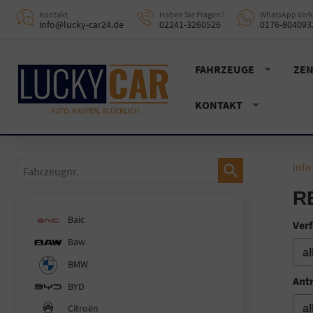
Kontakt
Haben Sie Fragen?
WhatsApp Verk
info@lucky-car24.de
02241-3260526
0176-804093
FAHRZEUGE
ZEN
KONTAKT
Fahrzeugnr.
info
R
Baic
Verf
Baw
BMW
Ant
BYD
Citroën