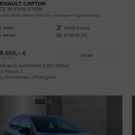
ENAULT CAPTUR
CE 90 EVOLUTION
verbindliche Lieferzeit:
6 Monate
Neuwagen mit Tageszulassung
zeugnr.
43682
Getriebe
Schalt. 6-Gang
ftstoff
Benzin
Leistung
67 kW (91 PS)
9.655,– €
Details
l. 19% MwSt.
erbrauch kombiniert:
6,20 l/100km
O
-Klasse:
E
2
O
-Emissionen:
139,00 g/km
2