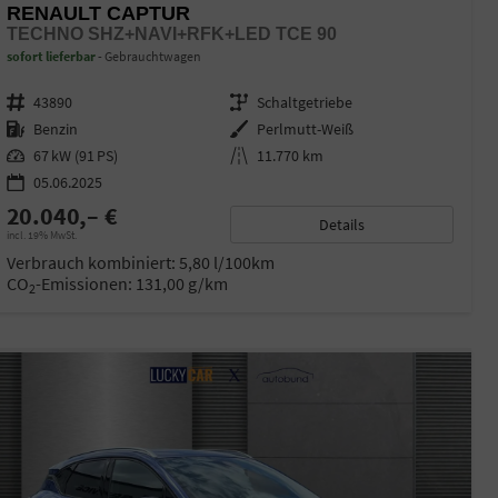
RENAULT CAPTUR
TECHNO SHZ+NAVI+RFK+LED TCE 90
sofort lieferbar
Gebrauchtwagen
Fahrzeugnr.
43890
Getriebe
Schaltgetriebe
Kraftstoff
Benzin
Außenfarbe
Perlmutt-Weiß
Leistung
67 kW (91 PS)
Kilometerstand
11.770 km
05.06.2025
20.040,– €
Details
incl. 19% MwSt.
Verbrauch kombiniert:
5,80 l/100km
CO
-Emissionen:
131,00 g/km
2