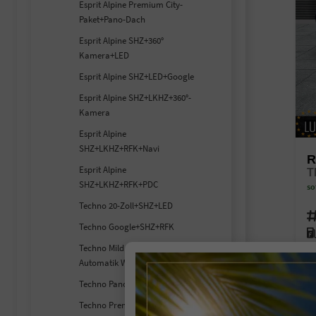
Esprit Alpine Premium City-
Paket+Pano-Dach
Esprit Alpine SHZ+360°
Kamera+LED
Esprit Alpine SHZ+LED+Google
Esprit Alpine SHZ+LKHZ+360°-
Kamera
Esprit Alpine
SHZ+LKHZ+RFK+Navi
R
Esprit Alpine
T
SHZ+LKHZ+RFK+PDC
so
Techno 20-Zoll+SHZ+LED
Fahr
Techno Google+SHZ+RFK
Kra
Techno Mild Hybrid 150
Lei
Automatik Winter
Techno Pano-Dach+RFK+SHZ
2
inc
Techno Premium-Winter-Paket