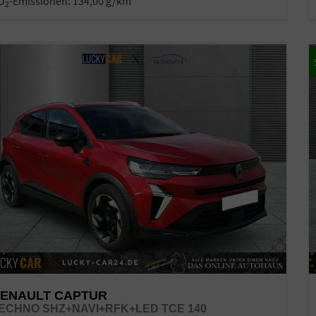
O
-Emissionen:
134,00 g/km
2
ENAULT CAPTUR
ECHNO SHZ+NAVI+RFK+LED TCE 140