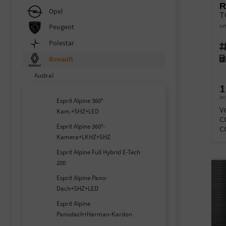
R
Opel
T
un
Peugeot
Polestar
Fahr
Kra
Renault
Austral
1
inc
Esprit Alpine 360°
V
Kam.+SHZ+LED
C
Esprit Alpine 360°-
C
Kamera+LKHZ+SHZ
Esprit Alpine Full Hybrid E-Tech
200
Esprit Alpine Pano-
Dach+SHZ+LED
Esprit Alpine
Panodach+Harman-Kardon