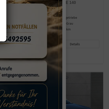
TECHNO SHZ+NAVI+RFK+LED TCE 140
sofort lieferbar
Gebrauchtwagen
Fahrzeugnr.
43906
Getriebe
Schaltgetriebe
Kraftstoff
Benzin
Außenfarbe
Rafale-Grau
Leistung
103 kW (140 PS)
Kilometerstand
13.560 km
26.06.2025
21.740,– €
Details
incl. 19% MwSt.
Verbrauch kombiniert:
5,80 l/100km
CO
-Emissionen:
134,00 g/km
2