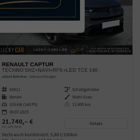
RENAULT CAPTUR
TECHNO SHZ+NAVI+RFK+LED TCE 140
sofort lieferbar
Gebrauchtwagen
Fahrzeugnr.
43911
Getriebe
Schaltgetriebe
Kraftstoff
Benzin
Außenfarbe
Stahl-Grau
Leistung
103 kW (140 PS)
Kilometerstand
11.800 km
09.07.2025
21.740,– €
Details
incl. 19% MwSt.
Verbrauch kombiniert:
5,80 l/100km