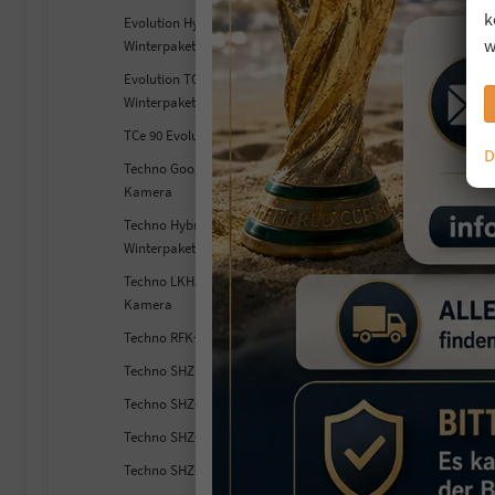
T
k
Evolution Hybrid 160 E-Tech
so
w
Winterpaket
Evolution TCe 140 EDC
Fahr
Winterpaket
Kra
Lei
TCe 90 Evolution
D
Techno Google+SHZ+360°
2
Kamera
inc
Techno Hybrid 160 E-Tech
V
Winterpaket
C
Techno LKHZ+SHZ+360°-
Kamera
Techno RFK+LED+NAVI+SHZ
Techno SHZ LKHZ 360°
Techno SHZ+LKHZ+LED
Techno SHZ+LKHZ+RFK+Navi
Techno SHZ+NAVI+RFK+LED