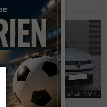
Verbrauch kombiniert:
5,80 l/100km
CO
-Emissionen:
134,00 g/km
2
RENAULT CAPTUR