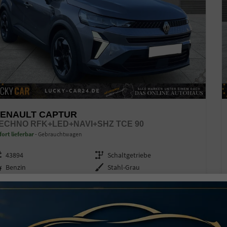
ENAULT CAPTUR
ECHNO RFK+LED+NAVI+SHZ TCE 90
fort lieferbar
Gebrauchtwagen
zeugnr.
43894
Getriebe
Schaltgetriebe
ftstoff
Benzin
Außenfarbe
Stahl-Grau
stung
67 kW (91 PS)
Kilometerstand
13.970 km
30.06.2025
0.040,– €
Details
l. 19% MwSt.