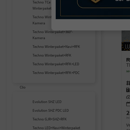
Techno TCe 140 EDC
Winterpaket
Techno Winterpaket+360°
Kamera
Techno Winterpaket+360°-
Kamera
Techno Winterpaket+Navi+RFK
Techno Winterpaket+RFK
R
Techno Winterpaket+RFK+LED
T
so
Techno Winterpaket+RFK+PDC
Fahr
Clio
Kra
Lei
Evolution SHZ LED
Evolution SHZ PDC LED
2
inc
Techno GJR+SHZ+RFK
V
Techno LED+Navi+Winterpaket