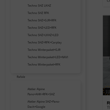
C
Techno SHZ LKHZ
Techno SHZ RFK
Techno SHZ+GJR+RFK
Techno SHZ+LED+RFK
Techno SHZ+LKHZ+LED
Techno SHZ+RFK+Carplay
Techno Winterpaket+GJR
Techno Winterpaket+LED+NAVI
Techno Winterpaket+RFK
Rafale
Atelier Alpine
Pano+AHK+RFK+SHZ
Atelier Alpine SHZ+Pano-
R
Dach+Google
T