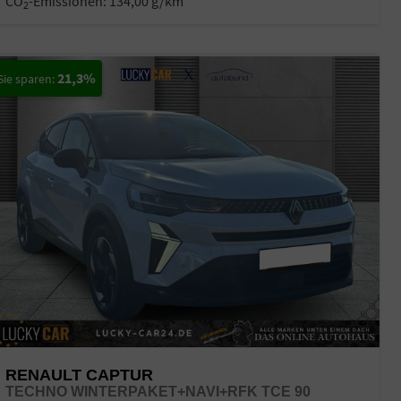
CO
-Emissionen:
134,00 g/km
2
21,3%
RENAULT CAPTUR
TECHNO WINTERPAKET+NAVI+RFK TCE 90