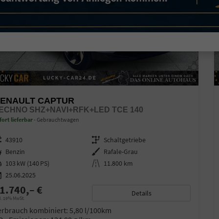
ENAULT CAPTUR
ECHNO SHZ+NAVI+RFK+LED TCE 140
fort lieferbar
Gebrauchtwagen
zeugnr.
43910
Getriebe
Schaltgetriebe
ftstoff
Benzin
Außenfarbe
Rafale-Grau
stung
103 kW (140 PS)
Kilometerstand
11.800 km
25.06.2025
1.740,– €
Details
l. 19% MwSt.
erbrauch kombiniert:
5,80 l/100km