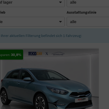
rieb
Ausstattungslinie
n Ihrer aktuellen Filterung befindet sich
1
Fahrzeug:
30,8%