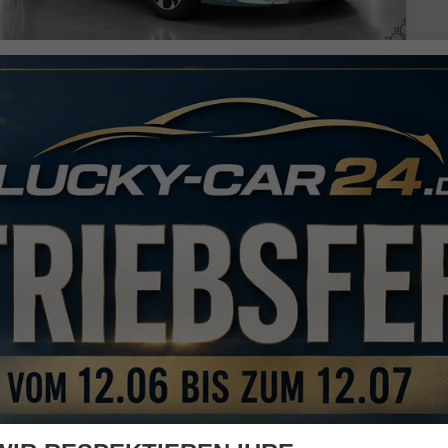
IA CEED
GOLD ANDROID 1.5 T-GDI, DCT AUTO*NAVI*WINTERPAK*KLIMAAUTO*16"*KAMERA*PRIVACYGLAS*
fort lieferbar
Fahrzeug mit Tageszulassung
zeugnr.
42560
Getriebe
Automatik
ftstoff
Benzin
Außenfarbe
Yucca Stahlgrau Metallic
stung
103 kW (140 PS)
Kilometerstand
25 km
01.12.2025
.680,– €
2.630,– €
Details
l. 19% MwSt.
erbrauch kombiniert:
6,30 l/100km
O
-Klasse:
E
2
O
-Emissionen:
143,00 g/km
2