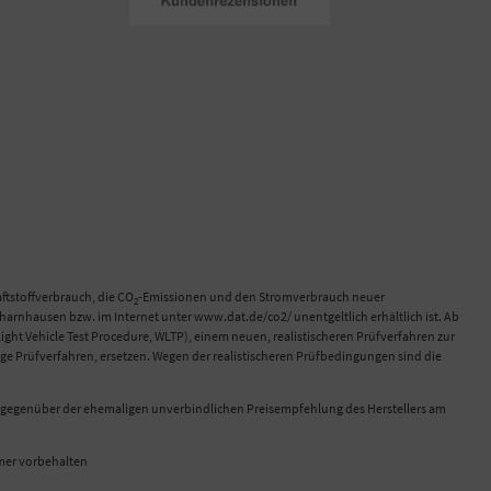
tstoffverbrauch, die CO
-Emissionen und den Stromverbrauch neuer
2
rnhausen bzw. im Internet unter www.dat.de/co2/ unentgeltlich erhältlich ist. Ab
 Vehicle Test Procedure, WLTP), einem neuen, realistischeren Prüfverfahren zur
e Prüfverfahren, ersetzen. Wegen der realistischeren Prüfbedingungen sind die
ch gegenüber der ehemaligen unverbindlichen Preisempfehlung des Herstellers am
ümer vorbehalten