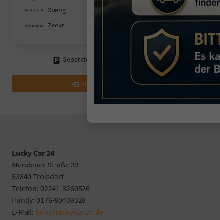
Xpeng
Zeekr
Geparkte Fahrzeuge (
0
)
Anmelden
Lucky Car 24
Mendener Straße 33
53840 Troisdorf
Telefon: 02241-3260526
Handy: 0176-80409328
E-Mail:
info@lucky-car24.de