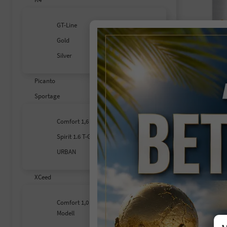
GT-Line
Gold
K
Silver
so
Picanto
Fahr
Sportage
Kra
Lei
Comfort 1,6 T-GDI 110KW MJ27
Spirit 1.6 T-GDI 7-DCT
32
2
URBAN
inc
V
XCeed
C
C
Comfort 1,0 T-GDi 85KW neues
Modell