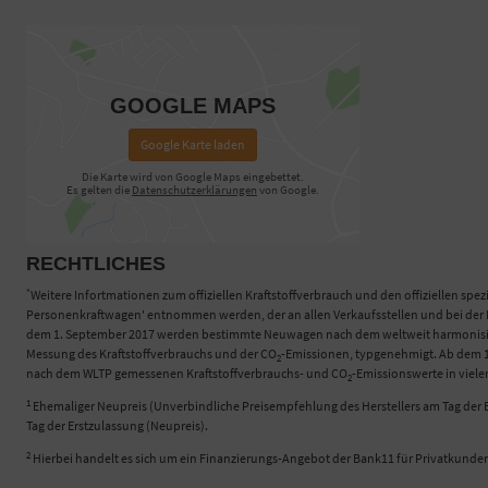
GOOGLE MAPS
Google Karte laden
Die Karte wird von Google Maps eingebettet.
Es gelten die
Datenschutzerklärungen
von Google.
RECHTLICHES
*
Weitere Infortmationen zum offiziellen Kraftstoffverbrauch und den offiziellen spez
Personenkraftwagen' entnommen werden, der an allen Verkaufsstellen und bei der D
dem 1. September 2017 werden bestimmte Neuwagen nach dem weltweit harmonisierte
Messung des Kraftstoffverbrauchs und der CO
-Emissionen, typgenehmigt. Ab dem 1.
2
nach dem WLTP gemessenen Kraftstoffverbrauchs- und CO
-Emissionswerte in viel
2
1
Ehemaliger Neupreis (Unverbindliche Preisempfehlung des Herstellers am Tag der E
Tag der Erstzulassung (Neupreis).
2
Hierbei handelt es sich um ein Finanzierungs-Angebot der Bank11 für Privatkunde