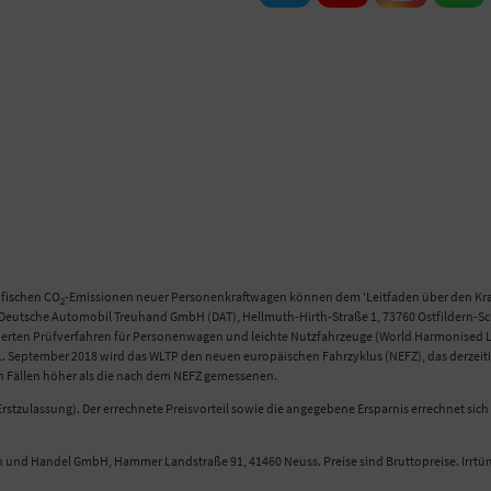
ifischen CO
-Emissionen neuer Personenkraftwagen können dem 'Leitfaden über den Kraf
2
eutsche Automobil Treuhand GmbH (DAT), Hellmuth-Hirth-Straße 1, 73760 Ostfildern-Scha
n Prüfverfahren für Personenwagen und leichte Nutzfahrzeuge (World Harmonised Light
 September 2018 wird das WLTP den neuen europäischen Fahrzyklus (NEFZ), das derzeitig
en Fällen höher als die nach dem NEFZ gemessenen.
rstzulassung). Der errechnete Preisvorteil sowie die angegebene Ersparnis errechnet si
n und Handel GmbH, Hammer Landstraße 91, 41460 Neuss. Preise sind Bruttopreise. Irrt