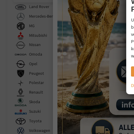
Land Rover
Mercedes-Benz
U
MG
b
v
Mitsubishi
P
Nissan
k
Omoda
w
Opel
Peugeot
Polestar
D
Renault
Skoda
Suzuki
Toyota
Volkswagen