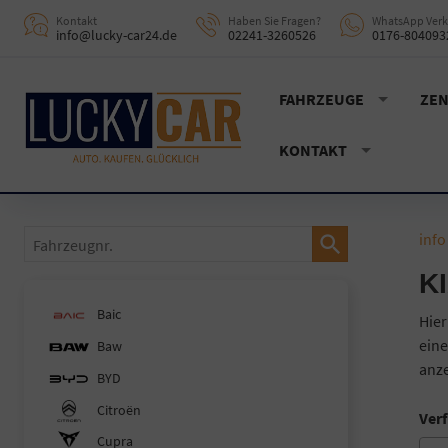
Kontakt
Haben Sie Fragen?
WhatsApp Verk
info@lucky-car24.de
02241-3260526
0176-804093
FAHRZEUGE
ZEN
KONTAKT
Fahrzeugnr.
info
K
Baic
Hier
eine
Baw
anze
BYD
Citroën
Verf
Cupra