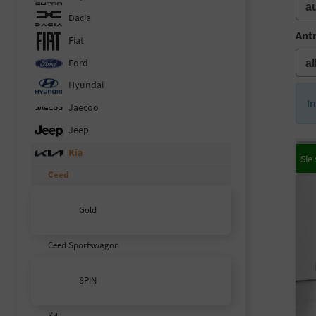
Dacia
Ant
Fiat
Ford
Hyundai
I
Jaecoo
Jeep
Kia
Ceed
Gold
Ceed Sportswagon
SPIN
K4