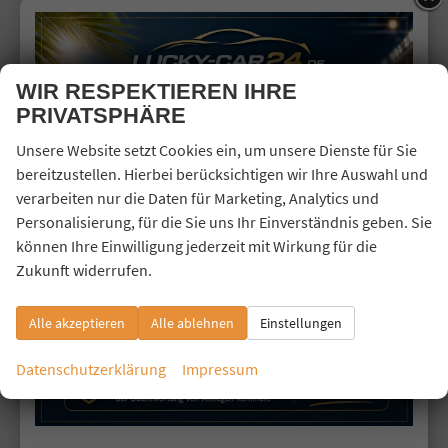
Dacia
Fiat
Ford
WIR RESPEKTIEREN IHRE
PRIVATSPHÄRE
Hyundai
Jaecoo
Unsere Website setzt Cookies ein, um unsere Dienste für Sie
bereitzustellen. Hierbei berücksichtigen wir Ihre Auswahl und
Jeep
verarbeiten nur die Daten für Marketing, Analytics und
Kia
Personalisierung, für die Sie uns Ihr Einverständnis geben. Sie
Land Rover
können Ihre Einwilligung jederzeit mit Wirkung für die
Zukunft widerrufen.
Mercedes-Benz
MG
Alle akzeptieren
Alle ablehnen
Einstellungen
Mitsubishi
Nissan
Datenschutzerklärung
Impressum
Omoda
Opel