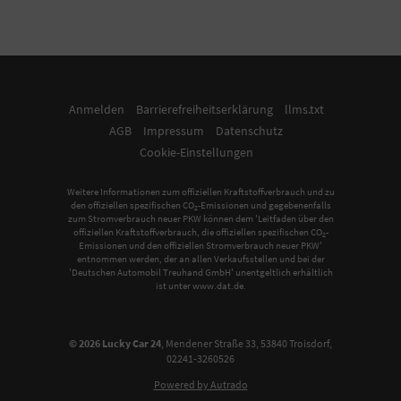
Anmelden
Barrierefreiheitserklärung
llms.txt
AGB
Impressum
Datenschutz
Cookie-Einstellungen
Weitere Informationen zum offiziellen Kraftstoffverbrauch und zu
den offiziellen spezifischen CO
-Emissionen und gegebenenfalls
2
zum Stromverbrauch neuer PKW können dem 'Leitfaden über den
offiziellen Kraftstoffverbrauch, die offiziellen spezifischen CO
-
2
Emissionen und den offiziellen Stromverbrauch neuer PKW'
entnommen werden, der an allen Verkaufsstellen und bei der
'Deutschen Automobil Treuhand GmbH' unentgeltlich erhältlich
ist unter www.dat.de.
© 2026
Lucky Car 24
,
Mendener Straße 33
,
53840
Troisdorf,
02241-3260526
Powered by Autrado