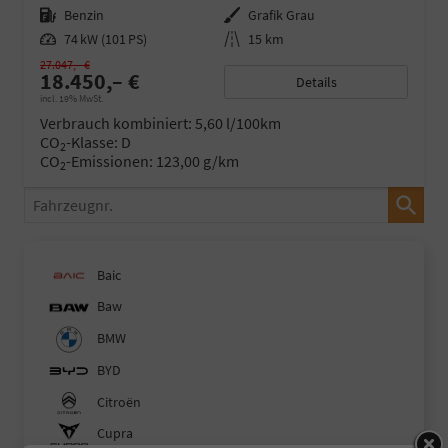
Kraftstoff
Benzin
Außenfarbe
Grafik Grau
Leistung
74 kW (101 PS)
Kilometerstand
15 km
27.047,– €
18.450,– €
Details
incl. 19% MwSt.
Verbrauch kombiniert:
5,60 l/100km
CO
-Klasse:
D
2
CO
-Emissionen:
123,00 g/km
2
Fahrzeugnr.
Baic
Baw
BMW
BYD
Citroën
Cupra