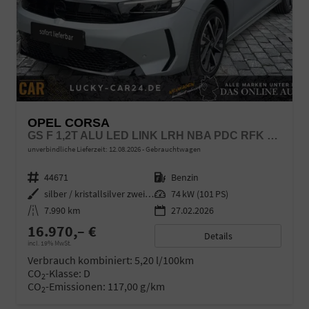
OPEL CORSA
GS F 1,2T ALU LED LINK LRH NBA PDC RFK SHA SHZ
unverbindliche Lieferzeit:
12.08.2026
Gebrauchtwagen
Fahrzeugnr.
44671
Kraftstoff
Benzin
Außenfarbe
silber / kristallsilver zweifarb
Leistung
74 kW (101 PS)
Kilometerstand
7.990 km
27.02.2026
16.970,– €
Details
incl. 19% MwSt.
Verbrauch kombiniert:
5,20 l/100km
CO
-Klasse:
D
2
CO
-Emissionen:
117,00 g/km
2