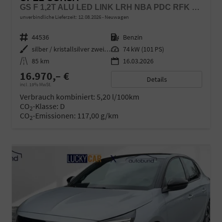
GS F 1,2T ALU LED LINK LRH NBA PDC RFK SHA SHZ
unverbindliche Lieferzeit:
12.08.2026
Neuwagen
Fahrzeugnr.
44536
Kraftstoff
Benzin
Außenfarbe
silber / kristallsilver zweifarb
Leistung
74 kW (101 PS)
Kilometerstand
85 km
16.03.2026
16.970,– €
Details
incl. 19% MwSt.
Verbrauch kombiniert:
5,20 l/100km
CO
-Klasse:
D
2
CO
-Emissionen:
117,00 g/km
2