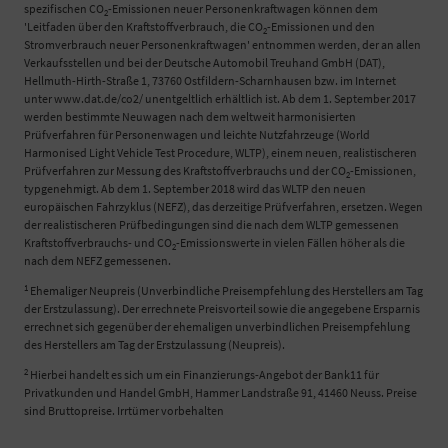
spezifischen CO
-Emissionen neuer Personenkraftwagen können dem
2
'Leitfaden über den Kraftstoffverbrauch, die CO
-Emissionen und den
2
Stromverbrauch neuer Personenkraftwagen' entnommen werden, der an allen
Verkaufsstellen und bei der Deutsche Automobil Treuhand GmbH (DAT),
Hellmuth-Hirth-Straße 1, 73760 Ostfildern-Scharnhausen bzw. im Internet
unter www.dat.de/co2/ unentgeltlich erhältlich ist. Ab dem 1. September 2017
werden bestimmte Neuwagen nach dem weltweit harmonisierten
Prüfverfahren für Personenwagen und leichte Nutzfahrzeuge (World
Harmonised Light Vehicle Test Procedure, WLTP), einem neuen, realistischeren
Prüfverfahren zur Messung des Kraftstoffverbrauchs und der CO
-Emissionen,
2
typgenehmigt. Ab dem 1. September 2018 wird das WLTP den neuen
europäischen Fahrzyklus (NEFZ), das derzeitige Prüfverfahren, ersetzen. Wegen
der realistischeren Prüfbedingungen sind die nach dem WLTP gemessenen
Kraftstoffverbrauchs- und CO
-Emissionswerte in vielen Fällen höher als die
2
nach dem NEFZ gemessenen.
1
Ehemaliger Neupreis (Unverbindliche Preisempfehlung des Herstellers am Tag
der Erstzulassung). Der errechnete Preisvorteil sowie die angegebene Ersparnis
errechnet sich gegenüber der ehemaligen unverbindlichen Preisempfehlung
des Herstellers am Tag der Erstzulassung (Neupreis).
2
Hierbei handelt es sich um ein Finanzierungs-Angebot der Bank11 für
Privatkunden und Handel GmbH, Hammer Landstraße 91, 41460 Neuss. Preise
sind Bruttopreise. Irrtümer vorbehalten