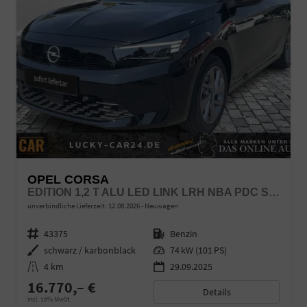
OPEL CORSA
EDITION 1,2 T ALU LED LINK LRH NBA PDC SHA SHZ
unverbindliche Lieferzeit:
12.08.2026
Neuwagen
Fahrzeugnr.
43375
Kraftstoff
Benzin
Außenfarbe
schwarz / karbonblack
Leistung
74 kW (101 PS)
Kilometerstand
4 km
29.09.2025
16.770,– €
Details
incl. 19% MwSt.