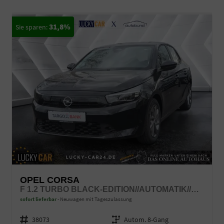
31,8%
OPEL CORSA
F 1.2 TURBO BLACK-EDITION//AUTOMATIK//M+S REIFEN//SHZ//SPORT
sofort lieferbar
Neuwagen mit Tageszulassung
Fahrzeugnr.
38073
Getriebe
Autom. 8-Gang