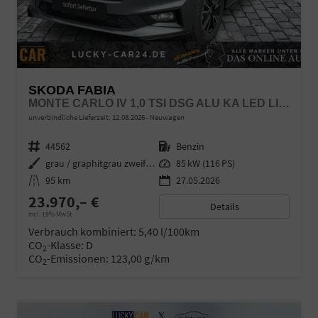
SKODA FABIA
MONTE CARLO IV 1,0 TSI DSG ALU KA LED LINK LRH NBA
unverbindliche Lieferzeit:
12.08.2026
Neuwagen
Fahrzeugnr.
44562
Kraftstoff
Benzin
Außenfarbe
grau / graphitgrau zweifarbig
Leistung
85 kW (116 PS)
Kilometerstand
95 km
27.05.2026
23.970,– €
Details
incl. 19% MwSt.
Verbrauch kombiniert:
5,40 l/100km
CO
-Klasse:
D
2
CO
-Emissionen:
123,00 g/km
2