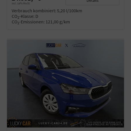
Details
incl. 19% MwSt.
Verbrauch kombiniert:
5,20 l/100km
CO
-Klasse:
D
2
CO
-Emissionen:
121,00 g/km
2