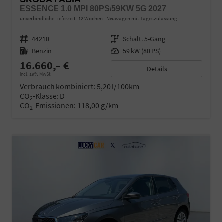
ESSENCE 1.0 MPI 80PS/59KW 5G 2027
unverbindliche Lieferzeit:
12 Wochen
Neuwagen mit Tageszulassung
Fahrzeugnr.
44210
Getriebe
Schalt. 5-Gang
Kraftstoff
Benzin
Leistung
59 kW (80 PS)
16.660,– €
Details
incl. 19% MwSt.
Verbrauch kombiniert:
5,20 l/100km
CO
-Klasse:
D
2
CO
-Emissionen:
118,00 g/km
2