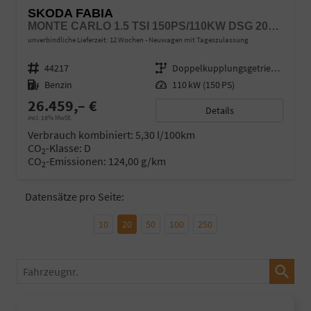
SKODA FABIA
MONTE CARLO 1.5 TSI 150PS/110KW DSG 2027 *VOLL-LED+SPORTSITZE*
unverbindliche Lieferzeit:
12 Wochen
Neuwagen mit Tageszulassung
Fahrzeugnr.
44217
Getriebe
Doppelkupplungsgetriebe (DSG)
Kraftstoff
Benzin
Leistung
110 kW (150 PS)
26.459,– €
Details
incl. 19% MwSt.
Verbrauch kombiniert:
5,30 l/100km
CO
-Klasse:
D
2
CO
-Emissionen:
124,00 g/km
2
Datensätze pro Seite:
10
20
50
100
250
Fahrzeugnr.