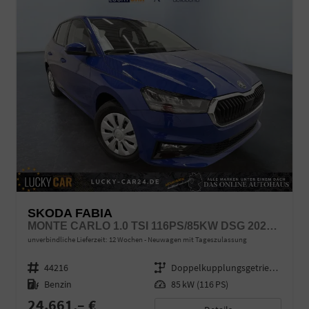
SKODA FABIA
MONTE CARLO 1.0 TSI 116PS/85KW DSG 2027 *VOLL-LED+SPORTSITZE*
unverbindliche Lieferzeit:
12 Wochen
Neuwagen mit Tageszulassung
Fahrzeugnr.
44216
Getriebe
Doppelkupplungsgetriebe (DSG)
Kraftstoff
Benzin
Leistung
85 kW (116 PS)
24.661,– €