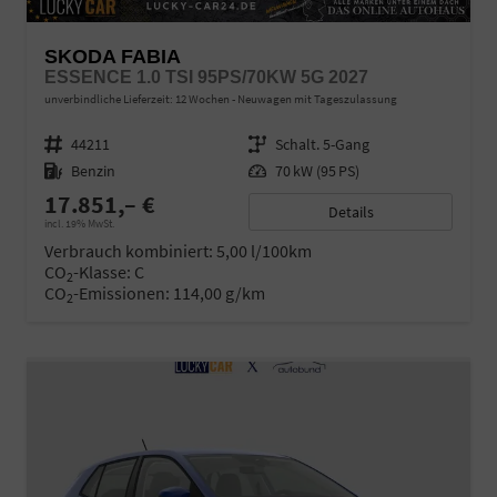
SKODA FABIA
ESSENCE 1.0 TSI 95PS/70KW 5G 2027
unverbindliche Lieferzeit:
12 Wochen
Neuwagen mit Tageszulassung
Fahrzeugnr.
44211
Getriebe
Schalt. 5-Gang
Kraftstoff
Benzin
Leistung
70 kW (95 PS)
17.851,– €
Details
incl. 19% MwSt.
Verbrauch kombiniert:
5,00 l/100km
CO
-Klasse:
C
2
CO
-Emissionen:
114,00 g/km
2