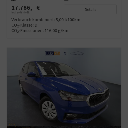
17.786,– €
Details
incl. 19% MwSt.
Verbrauch kombiniert:
5,00 l/100km
CO
-Klasse:
D
2
CO
-Emissionen:
116,00 g/km
2