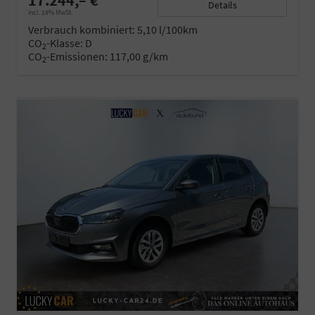
17.244,– €
Details
incl. 19% MwSt.
Verbrauch kombiniert:
5,10 l/100km
CO
-Klasse:
D
2
CO
-Emissionen:
117,00 g/km
2