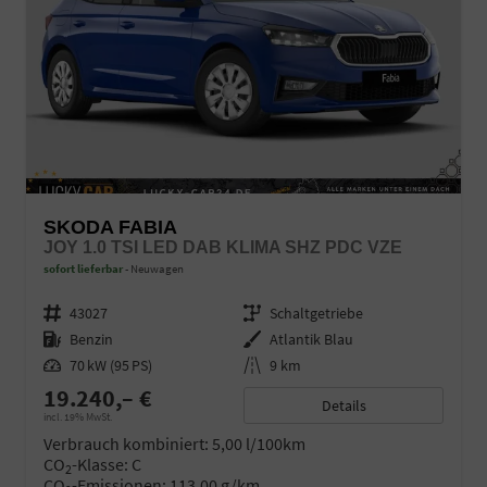
SKODA FABIA
JOY 1.0 TSI LED DAB KLIMA SHZ PDC VZE
sofort lieferbar
Neuwagen
Fahrzeugnr.
43027
Getriebe
Schaltgetriebe
Kraftstoff
Benzin
Außenfarbe
Atlantik Blau
Leistung
70 kW (95 PS)
Kilometerstand
9 km
19.240,– €
Details
incl. 19% MwSt.
Verbrauch kombiniert:
5,00 l/100km
CO
-Klasse:
C
2
CO
-Emissionen:
113,00 g/km