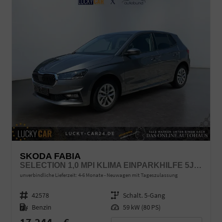
SKODA FABIA
SELECTION 1,0 MPI KLIMA EINPARKHILFE 5J GARANTIE LED APPLE CARPLAY BLUETOOTH
unverbindliche Lieferzeit: 4-6 Monate
Neuwagen mit Tageszulassung
Fahrzeugnr.
42578
Getriebe
Schalt. 5-Gang
Kraftstoff
Benzin
Leistung
59 kW (80 PS)