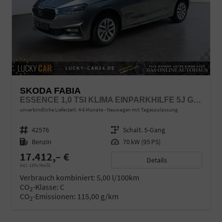
SKODA FABIA
ESSENCE 1,0 TSI KLIMA EINPARKHILFE 5J GARANTIE LED SCHEINWERFER BLUETOOTH
unverbindliche Lieferzeit: 4-6 Monate
Neuwagen mit Tageszulassung
Fahrzeugnr.
42576
Getriebe
Schalt. 5-Gang
Kraftstoff
Benzin
Leistung
70 kW (95 PS)
17.412,– €
Details
incl. 19% MwSt.
Verbrauch kombiniert:
5,00 l/100km
CO
-Klasse:
C
2
CO
-Emissionen:
115,00 g/km
2