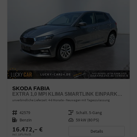
SKODA FABIA
EXTRA 1,0 MPI KLIMA SMARTLINK EINPARKHILFE 5J GARANTIE LED SCHEINWERFER BLUETOOTH
unverbindliche Lieferzeit: 4-6 Monate
Neuwagen mit Tageszulassung
Fahrzeugnr.
42579
Getriebe
Schalt. 5-Gang
Kraftstoff
Benzin
Leistung
59 kW (80 PS)
16.472,– €
Details
incl. 19% MwSt.