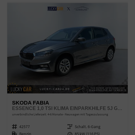
SKODA FABIA
ESSENCE 1,0 TSI KLIMA EINPARKHILFE 5J GARANTIE LED SCHEINWERFER BLUETOOTH
unverbindliche Lieferzeit: 4-6 Monate
Neuwagen mit Tageszulassung
Fahrzeugnr.
42577
Getriebe
Schalt. 6-Gang
Kraftstoff
Benzin
Leistung
85 kW (116 PS)