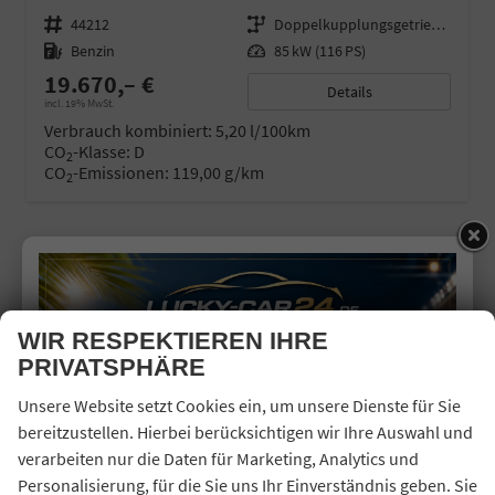
Fahrzeugnr.
44212
Getriebe
Doppelkupplungsgetriebe (DSG)
Kraftstoff
Benzin
Leistung
85 kW (116 PS)
19.670,– €
Details
incl. 19% MwSt.
Verbrauch kombiniert:
5,20 l/100km
CO
-Klasse:
D
2
CO
-Emissionen:
119,00 g/km
2
WIR RESPEKTIEREN IHRE
PRIVATSPHÄRE
Unsere Website setzt Cookies ein, um unsere Dienste für Sie
bereitzustellen. Hierbei berücksichtigen wir Ihre Auswahl und
verarbeiten nur die Daten für Marketing, Analytics und
Personalisierung, für die Sie uns Ihr Einverständnis geben. Sie