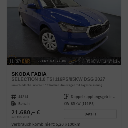
SKODA FABIA
SELECTION 1.0 TSI 116PS/85KW DSG 2027
unverbindliche Lieferzeit:
12 Wochen
Neuwagen mit Tageszulassung
Fahrzeugnr.
44214
Getriebe
Doppelkupplungsgetriebe (DSG)
Kraftstoff
Benzin
Leistung
85 kW (116 PS)
21.680,– €
Details
incl. 19% MwSt.
Verbrauch kombiniert:
5,20 l/100km