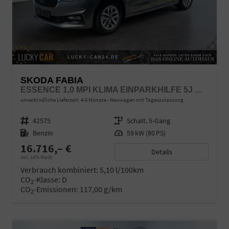
SKODA FABIA
ESSENCE 1,0 MPI KLIMA EINPARKHILFE 5J GARANTIE LED SCHEINWERFER BLUETOOTH
unverbindliche Lieferzeit: 4-6 Monate
Neuwagen mit Tageszulassung
Fahrzeugnr.
42575
Getriebe
Schalt. 5-Gang
Kraftstoff
Benzin
Leistung
59 kW (80 PS)
16.716,– €
Details
incl. 19% MwSt.
Verbrauch kombiniert:
5,10 l/100km
CO
-Klasse:
D
2
CO
-Emissionen:
117,00 g/km
2