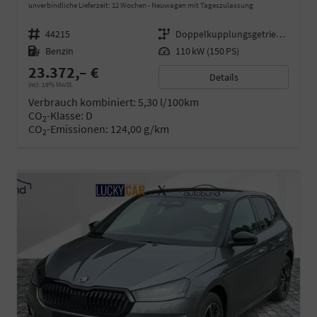
unverbindliche Lieferzeit:
12 Wochen
Neuwagen mit Tageszulassung
Fahrzeugnr.
44215
Getriebe
Doppelkupplungsgetriebe (DSG)
Kraftstoff
Benzin
Leistung
110 kW (150 PS)
23.372,– €
Details
incl. 19% MwSt.
Verbrauch kombiniert:
5,30 l/100km
CO
-Klasse:
D
2
CO
-Emissionen:
124,00 g/km
2