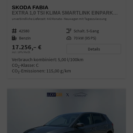
SKODA FABIA
EXTRA 1,0 TSI KLIMA SMARTLINK EINPARKHILFE 5J GARANTIE LED SCHEINWERFER BLUETOOTH
unverbindliche Lieferzeit: 4-6 Monate
Neuwagen mit Tageszulassung
Fahrzeugnr.
42580
Getriebe
Schalt. 5-Gang
Kraftstoff
Benzin
Leistung
70 kW (95 PS)
17.256,– €
Details
incl. 19% MwSt.
Verbrauch kombiniert:
5,00 l/100km
CO
-Klasse:
C
2
CO
-Emissionen:
115,00 g/km
2