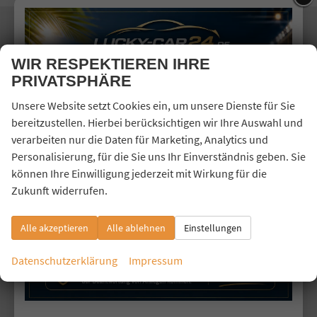
Lucky Car 24
WIR RESPEKTIEREN IHRE
Mendener Straße 33
PRIVATSPHÄRE
53840 Troisdorf
Unsere Website setzt Cookies ein, um unsere Dienste für Sie
Telefon: 02241-3260526
bereitzustellen. Hierbei berücksichtigen wir Ihre Auswahl und
Handy: 0176-80409328
verarbeiten nur die Daten für Marketing, Analytics und
E-Mail:
info@lucky-car24.de
Personalisierung, für die Sie uns Ihr Einverständnis geben. Sie
können Ihre Einwilligung jederzeit mit Wirkung für die
Zukunft widerrufen.
Öffnungszeiten
Montag bis Freitag 09:00-20:00 Uhr
Alle akzeptieren
Alle ablehnen
Einstellungen
Samstag 10:00-13:00 Uhr
Folgen Sie uns
Datenschutzerklärung
Impressum