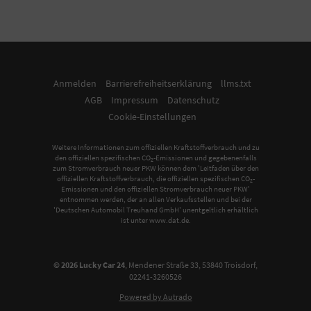
Anmelden
Barrierefreiheitserklärung
llms.txt
AGB
Impressum
Datenschutz
Cookie-Einstellungen
Weitere Informationen zum offiziellen Kraftstoffverbrauch und zu
den offiziellen spezifischen CO
-Emissionen und gegebenenfalls
2
zum Stromverbrauch neuer PKW können dem 'Leitfaden über den
offiziellen Kraftstoffverbrauch, die offiziellen spezifischen CO
-
2
Emissionen und den offiziellen Stromverbrauch neuer PKW'
entnommen werden, der an allen Verkaufsstellen und bei der
'Deutschen Automobil Treuhand GmbH' unentgeltlich erhältlich
ist unter www.dat.de.
© 2026
Lucky Car 24
,
Mendener Straße 33
,
53840
Troisdorf,
02241-3260526
Powered by Autrado