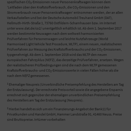
spezifischen CO
-Emissionen neuer Personenkraftwagen können dem
2
'Leitfaden über den Kraftstoffverbrauch, die CO
-Emissionen und den
2
Stromverbrauch neuer Personenkraftwagen' entnommen werden, der an allen
Verkaufsstellen und bei der Deutsche Automobil Treuhand GmbH (DAT),
Hellmuth-Hirth-Straße 1, 73760 Ostfildern-Scharnhausen bzw. im Internet
unter www.dat.de/co2/ unentgeltlich erhältlich ist. Ab dem 1. September 2017
werden bestimmte Neuwagen nach dem weltweit harmonisierten
Prüfverfahren für Personenwagen und leichte Nutzfahrzeuge (World
Harmonised Light Vehicle Test Procedure, WLTP), einem neuen, realistischeren
Prüfverfahren zur Messung des Kraftstoffverbrauchs und der CO
-Emissionen,
2
typgenehmigt. Ab dem 1. September 2018 wird das WLTP den neuen
europäischen Fahrzyklus (NEFZ), das derzeitige Prüfverfahren, ersetzen. Wegen
der realistischeren Prüfbedingungen sind die nach dem WLTP gemessenen
Kraftstoffverbrauchs- und CO
-Emissionswerte in vielen Fällen höher als die
2
nach dem NEFZ gemessenen.
1
Ehemaliger Neupreis (Unverbindliche Preisempfehlung des Herstellers am Tag
der Erstzulassung). Der errechnete Preisvorteil sowie die angegebene Ersparnis
errechnet sich gegenüber der ehemaligen unverbindlichen Preisempfehlung
des Herstellers am Tag der Erstzulassung (Neupreis).
2
Hierbei handelt es sich um ein Finanzierungs-Angebot der Bank11 für
Privatkunden und Handel GmbH, Hammer Landstraße 91, 41460 Neuss. Preise
sind Bruttopreise. Irrtümer vorbehalten