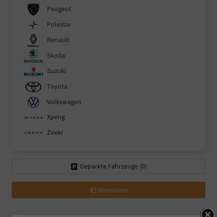
Peugeot
Polestar
Renault
Skoda
Suzuki
Toyota
Volkswagen
Xpeng
Zeekr
Geparkte Fahrzeuge (
0
)
Anmelden