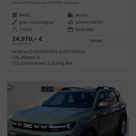
unverbindliche Lieferzeit:
10.08.2026
Neuwagen
Fahrzeugnr.
44561
Kraftstoff
Benzin
Außenfarbe
grau / dolomitgrau
Leistung
103 kW (140 PS)
Kilometerstand
172 km
14.05.2026
24.970,– €
Details
incl. 19% MwSt.
Verbrauch kombiniert:
5,40 l/100km
CO
-Klasse:
D
2
CO
-Emissionen:
123,00 g/km
2