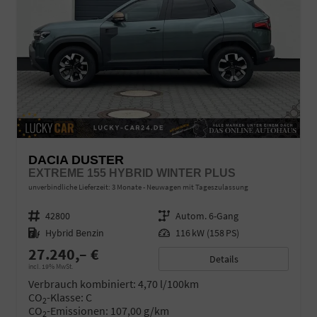
DACIA DUSTER
EXTREME 155 HYBRID WINTER PLUS
unverbindliche Lieferzeit:
3 Monate
Neuwagen mit Tageszulassung
Fahrzeugnr.
42800
Getriebe
Autom. 6-Gang
Kraftstoff
Hybrid Benzin
Leistung
116 kW (158 PS)
27.240,– €
Details
incl. 19% MwSt.
Verbrauch kombiniert:
4,70 l/100km
CO
-Klasse:
C
2
CO
-Emissionen:
107,00 g/km
2