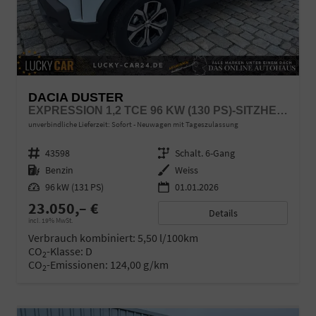
DACIA DUSTER
EXPRESSION 1,2 TCE 96 KW (130 PS)-SITZHEIZUNG-RÜCKFAHRKAMERA-APPLECARPLAY-SOFORT
unverbindliche Lieferzeit: Sofort
Neuwagen mit Tageszulassung
Fahrzeugnr.
43598
Getriebe
Schalt. 6-Gang
Kraftstoff
Benzin
Außenfarbe
Weiss
Leistung
96 kW (131 PS)
01.01.2026
23.050,– €
Details
incl. 19% MwSt.
Verbrauch kombiniert:
5,50 l/100km
CO
-Klasse:
D
2
CO
-Emissionen:
124,00 g/km
2