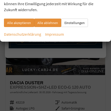
können Ihre Einwilligung jederzeit mit Wirkung für die
Zukunft widerrufen.
Alle akzeptieren
Alle ablehnen
Einstellungen
Datenschutzerklärung
Impressum
DACIA DUSTER
EXPRESSION+SHZ+LED ECO-G 120 AUTO
unverbindliche Lieferzeit:
30.05.2026
Fahrzeug mit Tageszulassung
Fahrzeugnr.
43219
Getriebe
Automatik
Kraftstoff
Autogas LPG
Außenfarbe
Safari-Grüngrau