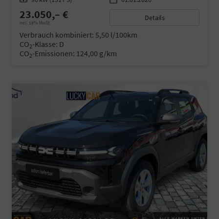
23.050,– €
Details
incl. 19% MwSt.
Verbrauch kombiniert:
5,50 l/100km
CO
-Klasse:
D
2
CO
-Emissionen:
124,00 g/km
2