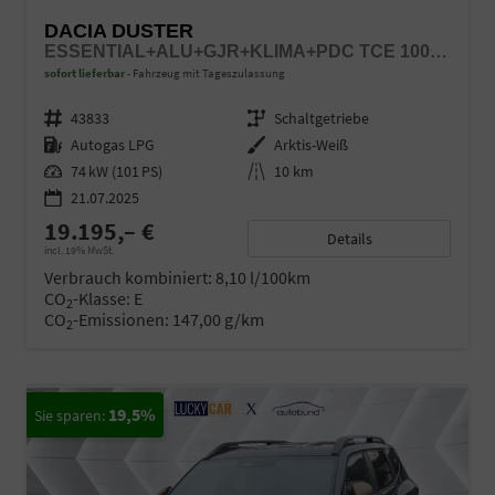
DACIA DUSTER
ESSENTIAL+ALU+GJR+KLIMA+PDC TCE 100 LPG
sofort lieferbar
Fahrzeug mit Tageszulassung
Fahrzeugnr.
43833
Getriebe
Schaltgetriebe
Kraftstoff
Autogas LPG
Außenfarbe
Arktis-Weiß
Leistung
74 kW (101 PS)
Kilometerstand
10 km
21.07.2025
19.195,– €
Details
incl. 19% MwSt.
Verbrauch kombiniert:
8,10 l/100km
CO
-Klasse:
E
2
CO
-Emissionen:
147,00 g/km
2
19,5%