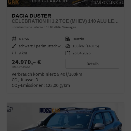
DACIA DUSTER
CELEBRATION III 1,2 TCE (MHEV) 140 ALU LED LINK LR
unverbindliche Lieferzeit:
10.08.2026
Neuwagen
Fahrzeugnr.
43756
Kraftstoff
Benzin
Außenfarbe
schwarz / perlmuttschwarz
Leistung
103 kW (140 PS)
Kilometerstand
9 km
28.04.2026
24.970,– €
Details
incl. 19% MwSt.
Verbrauch kombiniert:
5,40 l/100km
CO
-Klasse:
D
2
CO
-Emissionen:
123,00 g/km
2