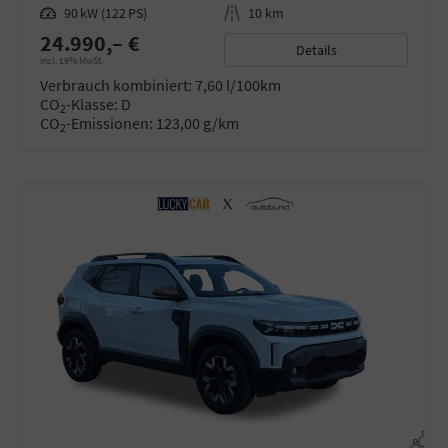
Leistung
90 kW (122 PS)
Kilometerstand
10 km
24.990,– €
Details
incl. 19% MwSt.
Verbrauch kombiniert:
7,60 l/100km
CO
-Klasse:
D
2
CO
-Emissionen:
123,00 g/km
2