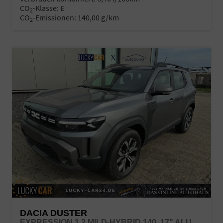
CO
-Klasse:
E
2
CO
-Emissionen:
140,00 g/km
2
DACIA DUSTER
EXPRESSION 1.2 MILD-HYBRID 140, 17" ALUFELGEN "TERGAN", KLIMAANLAGE, RÜCKFAHRKAMERA, PARKSENSOREN HINTEN, LED-SCHEINWERFER, RADIO MEDIA 10" + SMARTPHONE-SPIEGELUNG, ARMLEHNE, DACHRELING, TEMPOMAT, VERKEHRSZEICHENERKENNUNG, SPURASSISTENT