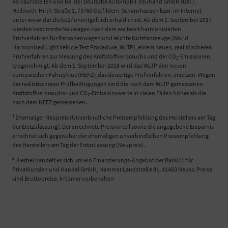
Verkaufsstellen und bei der Deutsche Automobil Treuhand GmbH (DAT),
Hellmuth-Hirth-Straße 1, 73760 Ostfildern-Scharnhausen bzw. im Internet
unter www.dat.de/co2/ unentgeltlich erhältlich ist. Ab dem 1. September 2017
werden bestimmte Neuwagen nach dem weltweit harmonisierten
Prüfverfahren für Personenwagen und leichte Nutzfahrzeuge (World
Harmonised Light Vehicle Test Procedure, WLTP), einem neuen, realistischeren
Prüfverfahren zur Messung des Kraftstoffverbrauchs und der CO
-Emissionen,
2
typgenehmigt. Ab dem 1. September 2018 wird das WLTP den neuen
europäischen Fahrzyklus (NEFZ), das derzeitige Prüfverfahren, ersetzen. Wegen
der realistischeren Prüfbedingungen sind die nach dem WLTP gemessenen
Kraftstoffverbrauchs- und CO
-Emissionswerte in vielen Fällen höher als die
2
nach dem NEFZ gemessenen.
1
Ehemaliger Neupreis (Unverbindliche Preisempfehlung des Herstellers am Tag
der Erstzulassung). Der errechnete Preisvorteil sowie die angegebene Ersparnis
errechnet sich gegenüber der ehemaligen unverbindlichen Preisempfehlung
des Herstellers am Tag der Erstzulassung (Neupreis).
2
Hierbei handelt es sich um ein Finanzierungs-Angebot der Bank11 für
Privatkunden und Handel GmbH, Hammer Landstraße 91, 41460 Neuss. Preise
sind Bruttopreise. Irrtümer vorbehalten