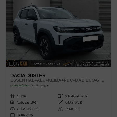
DACIA DUSTER
ESSENTIAL+ALU+KLIMA+PDC+DAB ECO-G 100 LPG
sofort lieferbar
Vorführwagen
Fahrzeugnr.
43836
Getriebe
Schaltgetriebe
Kraftstoff
Autogas LPG
Außenfarbe
Arktis-Weiß
Leistung
74 kW (101 PS)
Kilometerstand
18.001 km
04.06.2025