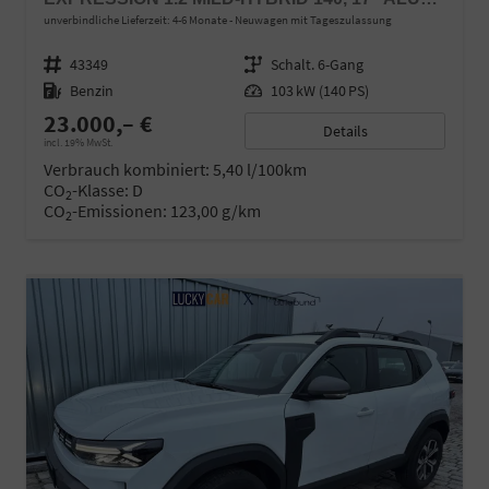
unverbindliche Lieferzeit: 4-6 Monate
Neuwagen mit Tageszulassung
Fahrzeugnr.
43349
Getriebe
Schalt. 6-Gang
Kraftstoff
Benzin
Leistung
103 kW (140 PS)
23.000,– €
Details
incl. 19% MwSt.
Verbrauch kombiniert:
5,40 l/100km
CO
-Klasse:
D
2
CO
-Emissionen:
123,00 g/km
2