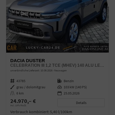
DACIA DUSTER
CELEBRATION III 1,2 TCE (MHEV) 140 ALU LED LINK LR
unverbindliche Lieferzeit:
10.08.2026
Neuwagen
Fahrzeugnr.
43785
Kraftstoff
Benzin
Außenfarbe
grau / dolomitgrau
Leistung
103 kW (140 PS)
Kilometerstand
6 km
25.05.2026
24.970,– €
Details
incl. 19% MwSt.
Verbrauch kombiniert:
5,40 l/100km