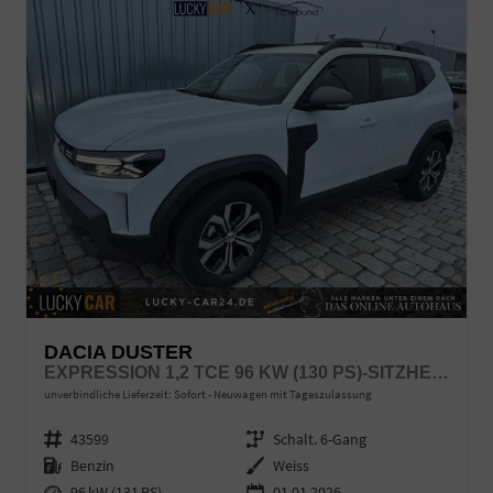
DACIA DUSTER
EXPRESSION 1,2 TCE 96 KW (130 PS)-SITZHEIZUNG-RÜCKFAHRKAMERA-APPLECARPLAY-SOFORT
unverbindliche Lieferzeit: Sofort
Neuwagen mit Tageszulassung
Fahrzeugnr.
43599
Getriebe
Schalt. 6-Gang
Kraftstoff
Benzin
Außenfarbe
Weiss
Leistung
96 kW (131 PS)
01.01.2026