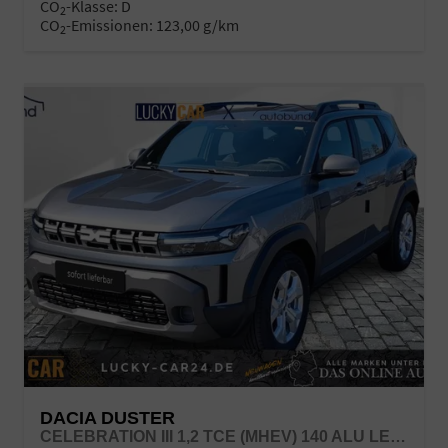
CO
-Klasse:
D
2
CO
-Emissionen:
123,00 g/km
2
DACIA DUSTER
CELEBRATION III 1,2 TCE (MHEV) 140 ALU LED LINK LR