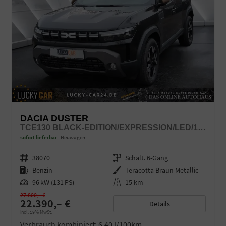
DACIA DUSTER
TCE130 BLACK-EDITION/EXPRESSION/LED/17"/TEMPOPILOT
sofort lieferbar
Neuwagen
Fahrzeugnr.
38070
Getriebe
Schalt. 6-Gang
Kraftstoff
Benzin
Außenfarbe
Teracotta Braun Metallic
Leistung
96 kW (131 PS)
Kilometerstand
15 km
27.800,– €
22.390,– €
Details
incl. 19% MwSt.
Verbrauch kombiniert:
6,40 l/100km