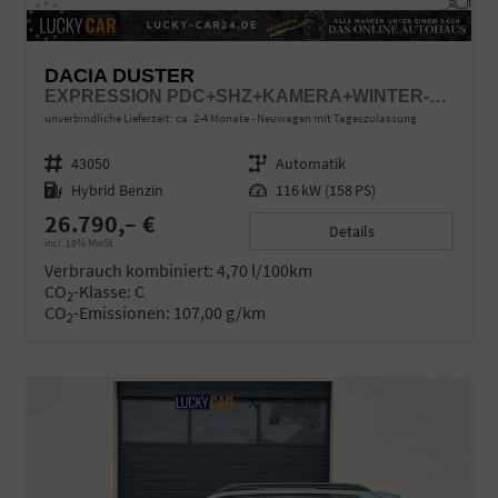
DACIA DUSTER
EXPRESSION PDC+SHZ+KAMERA+WINTER-PAKET
unverbindliche Lieferzeit: ca. 2-4 Monate
Neuwagen mit Tageszulassung
Fahrzeugnr.
43050
Getriebe
Automatik
Kraftstoff
Hybrid Benzin
Leistung
116 kW (158 PS)
26.790,– €
Details
incl. 19% MwSt.
Verbrauch kombiniert:
4,70 l/100km
CO
-Klasse:
C
2
CO
-Emissionen:
107,00 g/km
2