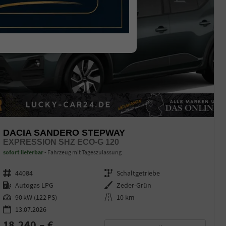
DACIA SANDERO STEPWAY
EXPRESSION SHZ ECO-G 120
sofort lieferbar
Fahrzeug mit Tageszulassung
Fahrzeugnr.
44084
Getriebe
Schaltgetriebe
Kraftstoff
Autogas LPG
Außenfarbe
Zeder-Grün
Leistung
90 kW (122 PS)
Kilometerstand
10 km
13.07.2026
18.240,– €