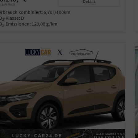
Details
l. 19% MwSt.
erbrauch kombiniert:
5,70 l/100km
O
-Klasse:
D
2
O
-Emissionen:
129,00 g/km
2