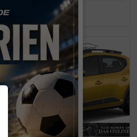
Verbrauch kombiniert:
5,70 l/100km
CO
-Klasse:
D
2
CO
-Emissionen:
129,00 g/km
2