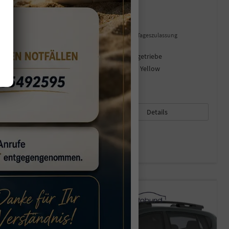
DACIA SANDERO STEPWAY
EXPRESSION SHZ NAVI TCE 110
unverbindliche Lieferzeit:
30.08.2026
Fahrzeug mit Tageszulassung
Fahrzeugnr.
44079
Getriebe
Schaltgetriebe
Kraftstoff
Benzin
Außenfarbe
Amber Yellow
Leistung
81 kW (110 PS)
Kilometerstand
10 km
22.06.2026
18.240,– €
Details
incl. 19% MwSt.
Verbrauch kombiniert:
5,70 l/100km
CO
-Klasse:
D
2
CO
-Emissionen:
129,00 g/km
2