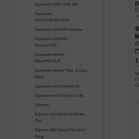
D
Expression SHZ LKHZ 360°
E
Expression
un
SHZ+LKHZ+RFK+PDC
Fahr
Expression SHZ+MV-Kamera
Kra
Expression SHZ+MV-
Lei
Kamera+LED
Expression Winter-
1
Paket+RFK+GJR
inc
Expression Winter-Plus,- & Easy-
V
Paket
C
C
Expression mild hybrid 140
Expression mild hybrid-G 140
Extreme
Extreme 1,8 Hybrid 155 Winter
Plus
Extreme Mild Hybrid TCe 140 6-
Gang