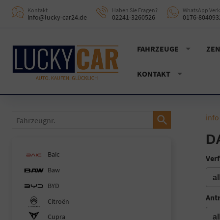
Kontakt
Haben Sie Fragen?
WhatsApp Verk
info@lucky-car24.de
02241-3260526
0176-804093
FAHRZEUGE
ZEN
KONTAKT
Fahrzeugnr.
info
D
Baic
Verf
Baw
BYD
Ant
Citroën
Cupra