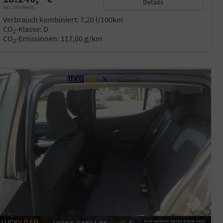
Details
incl. 19% MwSt.
Verbrauch kombiniert:
7,20 l/100km
CO
-Klasse:
D
2
CO
-Emissionen:
117,00 g/km
2