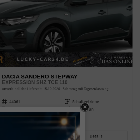
DACIA SANDERO STEPWAY
EXPRESSION SHZ TCE 110
unverbindliche Lieferzeit:
15.10.2026
Fahrzeug mit Tageszulassung
Fahrzeugnr.
44061
Getriebe
Schaltgetriebe
Kraftstoff
Benzin
Außenfarbe
Zeder-Grün
Leistung
81 kW (110 PS)
Kilometerstand
10 km
01.06.2026
18.140,– €
Details
incl. 19% MwSt.