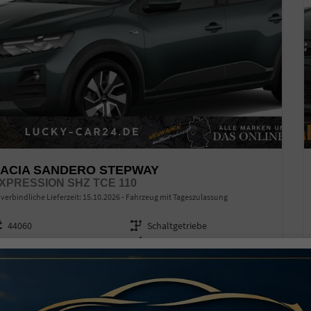
ACIA SANDERO STEPWAY
XPRESSION SHZ TCE 110
verbindliche Lieferzeit:
15.10.2026
Fahrzeug mit Tageszulassung
zeugnr.
44060
Getriebe
Schaltgetriebe
ftstoff
Benzin
Außenfarbe
Zeder-Grün
stung
81 kW (110 PS)
Kilometerstand
10 km
01.06.2026
8.140,– €
Details
l. 19% MwSt.