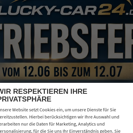
erbrauch kombiniert:
5,70 l/100km
O
-Klasse:
D
2
O
-Emissionen:
129,00 g/km
2
WIR RESPEKTIEREN IHRE
PRIVATSPHÄRE
nsere Website setzt Cookies ein, um unsere Dienste für Sie
ereitzustellen. Hierbei berücksichtigen wir Ihre Auswahl und
erarbeiten nur die Daten für Marketing, Analytics und
ersonalisierung, für die Sie uns Ihr Einverständnis geben. Sie