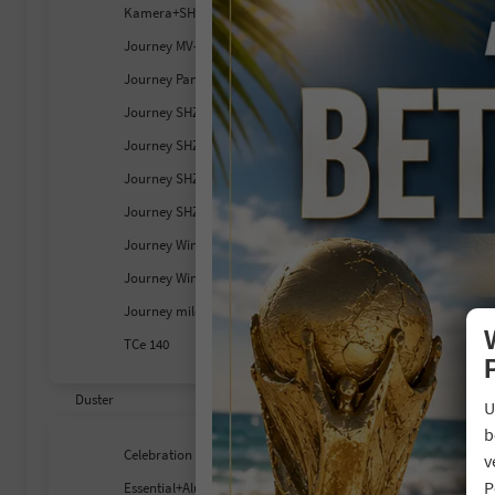
Kamera+SHZ+Carplay
V
C
Journey MV-Kamera+SHZ+LED
C
Journey Panodach+SHZ+LKHZ
Journey SHZ+LKHZ+RFK
Journey SHZ+MV-Kamera
Journey SHZ+MV-Kamera+LED
Journey SHZ+RFK+LED
Journey Winter- & City-Paket
Journey Winter-Plus-Paket
Journey mild hybrid 140
TCe 140
Duster
U
b
Celebration
v
P
Essential+Alu+GJR+Klima+PDC