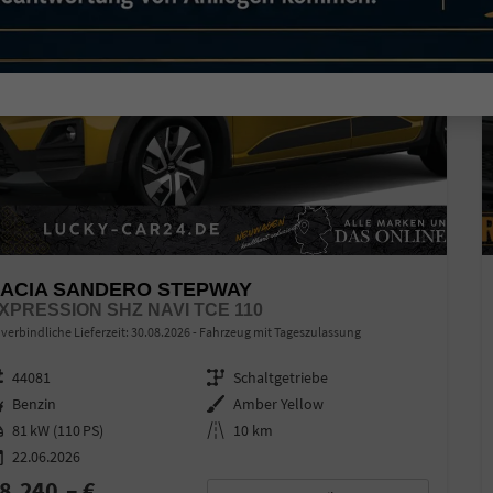
ACIA SANDERO STEPWAY
XPRESSION SHZ NAVI TCE 110
verbindliche Lieferzeit:
30.08.2026
Fahrzeug mit Tageszulassung
zeugnr.
44081
Getriebe
Schaltgetriebe
ftstoff
Benzin
Außenfarbe
Amber Yellow
stung
81 kW (110 PS)
Kilometerstand
10 km
22.06.2026
8.240,– €