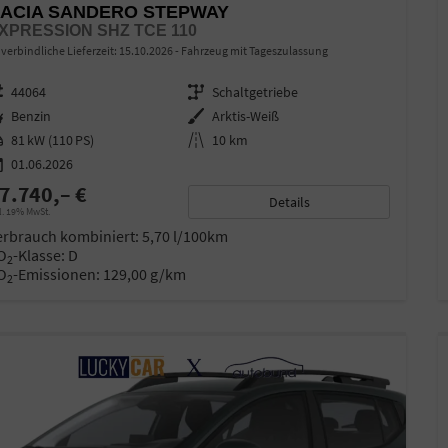
ACIA SANDERO STEPWAY
XPRESSION SHZ TCE 110
verbindliche Lieferzeit:
15.10.2026
Fahrzeug mit Tageszulassung
zeugnr.
44064
Getriebe
Schaltgetriebe
ftstoff
Benzin
Außenfarbe
Arktis-Weiß
stung
81 kW (110 PS)
Kilometerstand
10 km
01.06.2026
7.740,– €
Details
l. 19% MwSt.
erbrauch kombiniert:
5,70 l/100km
O
-Klasse:
D
2
O
-Emissionen:
129,00 g/km
2