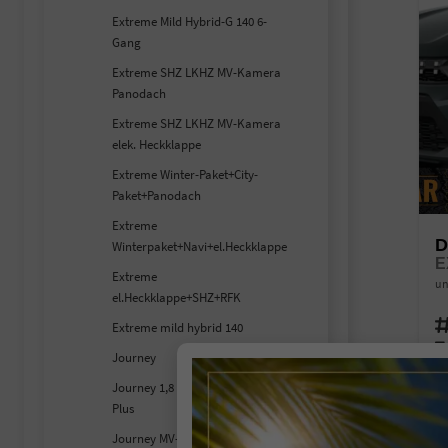
Extreme Mild Hybrid-G 140 6-
Gang
Extreme SHZ LKHZ MV-Kamera
Panodach
Extreme SHZ LKHZ MV-Kamera
elek. Heckklappe
Extreme Winter-Paket+City-
Paket+Panodach
Extreme
D
Winterpaket+Navi+el.Heckklappe
E
Extreme
un
el.Heckklappe+SHZ+RFK
Fahr
Extreme mild hybrid 140
Kra
Journey
Lei
Journey 1,8 Hybrid 155 Winter
Plus
1
Journey MV-
inc