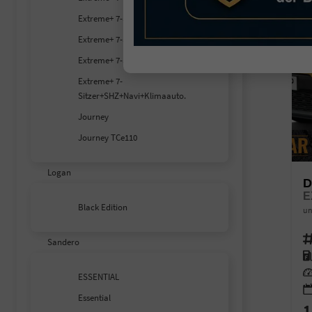
Extreme+ 7-S SHZ
Extreme+ 7-S SHZ+RFK
Extreme+ 7-S SHZ+RFK+Carplay
Extreme+ 7-
Sitzer+SHZ+Navi+Klimaauto.
Journey
Journey TCe110
Logan
D
E
Black Edition
un
Fahr
Sandero
Kra
Lei
ESSENTIAL
Essential
1