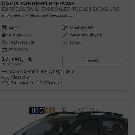
DACIA SANDERO STEPWAY
EXPRESSION SHZ+PDC+LED TCE 100 ECO-G LPG
sofort lieferbar
Fahrzeug mit Tageszulassung
Fahrzeugnr.
44090
Getriebe
Schaltgetriebe
Kraftstoff
Autogas LPG
Außenfarbe
Perlmutt-Schwarz
Leistung
74 kW (101 PS)
Kilometerstand
10 km
27.01.2026
17.740,– €
Details
incl. 19% MwSt.
Verbrauch kombiniert:
7,10 l/100km
CO
-Klasse:
D
2
CO
-Emissionen:
131,00 g/km
2