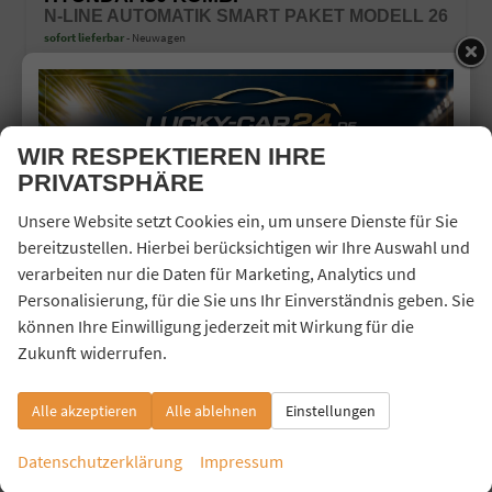
N-LINE AUTOMATIK SMART PAKET MODELL 26
sofort lieferbar
Neuwagen
Fahrzeugnr.
43513
Getriebe
Automatik
Kraftstoff
Benzin
Außenfarbe
Ecotronic Gray Pearl
Leistung
110 kW (150 PS)
WIR RESPEKTIEREN IHRE
25.240,– €
Details
PRIVATSPHÄRE
incl. 19% MwSt.
Verbrauch kombiniert:
6,50 l/100km
Unsere Website setzt Cookies ein, um unsere Dienste für Sie
CO
-Klasse:
E
2
bereitzustellen. Hierbei berücksichtigen wir Ihre Auswahl und
CO
-Emissionen:
147,00 g/km
2
verarbeiten nur die Daten für Marketing, Analytics und
Fahrzeugnr.
Personalisierung, für die Sie uns Ihr Einverständnis geben. Sie
können Ihre Einwilligung jederzeit mit Wirkung für die
Zukunft widerrufen.
Baic
Alle akzeptieren
Alle ablehnen
Einstellungen
Baw
BMW
Datenschutzerklärung
Impressum
BYD