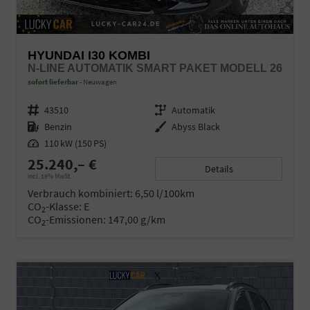
HYUNDAI I30 KOMBI
N-LINE AUTOMATIK SMART PAKET MODELL 26
sofort lieferbar
Neuwagen
Fahrzeugnr.
43510
Getriebe
Automatik
Kraftstoff
Benzin
Außenfarbe
Abyss Black
Leistung
110 kW (150 PS)
25.240,– €
Details
incl. 19% MwSt.
Verbrauch kombiniert:
6,50 l/100km
CO
-Klasse:
E
2
CO
-Emissionen:
147,00 g/km
2