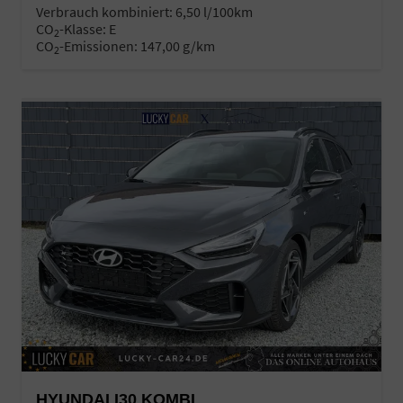
Verbrauch kombiniert:
6,50 l/100km
CO
-Klasse:
E
2
CO
-Emissionen:
147,00 g/km
2
HYUNDAI I30 KOMBI