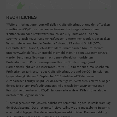
RECHTLICHES
*
Weitere Infortmationen zum offiziellen Kraftstoffverbrauch und den offiziellen
spezifischen CO
-Emissionen neuer Personenkraftwagen können dem
2
'Leitfaden über den Kraftstoffverbrauch, die CO
-Emissionen und den
2
Stromverbrauch neuer Personenkraftwagen' entnommen werden, der an allen
Verkaufsstellen und bei der Deutsche Automobil Treuhand GmbH (DAT),
Hellmuth-Hirth-Straße 1, 73760 Ostfildern-Scharnhausen bzw. im Internet
unter www.dat.de/co2/ unentgeltlich erhältlich ist. Ab dem 1. September 2017
werden bestimmte Neuwagen nach dem weltweit harmonisierten
Prüfverfahren für Personenwagen und leichte Nutzfahrzeuge (World
Harmonised Light Vehicle Test Procedure, WLTP), einem neuen, realistischeren
Prüfverfahren zur Messung des Kraftstoffverbrauchs und der CO
-Emissionen,
2
typgenehmigt. Ab dem 1. September 2018 wird das WLTP den neuen
europäischen Fahrzyklus (NEFZ), das derzeitige Prüfverfahren, ersetzen. Wegen
der realistischeren Prüfbedingungen sind die nach dem WLTP gemessenen
Kraftstoffverbrauchs- und CO
-Emissionswerte in vielen Fällen höher als die
2
nach dem NEFZ gemessenen.
1
Ehemaliger Neupreis (Unverbindliche Preisempfehlung des Herstellers am Tag
der Erstzulassung). Der errechnete Preisvorteil sowie die angegebene Ersparnis
errechnet sich gegenüber der ehemaligen unverbindlichen Preisempfehlung
des Herstellers am Tag der Erstzulassung (Neupreis).