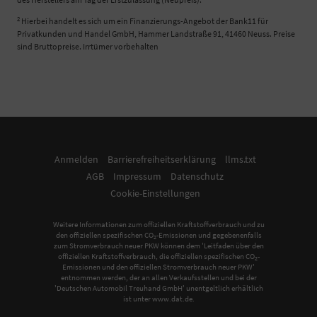
2
Hierbei handelt es sich um ein Finanzierungs-Angebot der Bank11 für
Privatkunden und Handel GmbH, Hammer Landstraße 91, 41460 Neuss. Preise
sind Bruttopreise. Irrtümer vorbehalten
Anmelden
Barrierefreiheitserklärung
llms.txt
AGB
Impressum
Datenschutz
Cookie-Einstellungen
Weitere Informationen zum offiziellen Kraftstoffverbrauch und zu
den offiziellen spezifischen CO
-Emissionen und gegebenenfalls
2
zum Stromverbrauch neuer PKW können dem 'Leitfaden über den
offiziellen Kraftstoffverbrauch, die offiziellen spezifischen CO
-
2
Emissionen und den offiziellen Stromverbrauch neuer PKW'
entnommen werden, der an allen Verkaufsstellen und bei der
'Deutschen Automobil Treuhand GmbH' unentgeltlich erhältlich
ist unter www.dat.de.