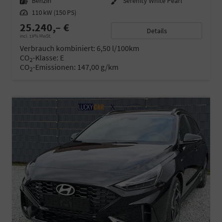
Kraftstoff
Benzin
Außenfarbe
Serenity White Pearl
Leistung
110 kW (150 PS)
25.240,– €
Details
incl. 19% MwSt.
Verbrauch kombiniert:
6,50 l/100km
CO
-Klasse:
E
2
CO
-Emissionen:
147,00 g/km
2