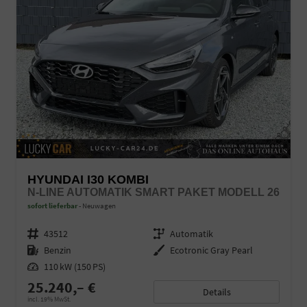
HYUNDAI I30 KOMBI
N-LINE AUTOMATIK SMART PAKET MODELL 26
sofort lieferbar
Neuwagen
Fahrzeugnr.
43512
Getriebe
Automatik
Kraftstoff
Benzin
Außenfarbe
Ecotronic Gray Pearl
Leistung
110 kW (150 PS)
25.240,– €
Details
incl. 19% MwSt.