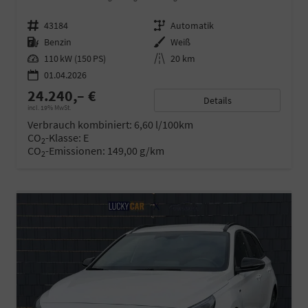
Fahrzeugnr.
43184
Getriebe
Automatik
Kraftstoff
Benzin
Außenfarbe
Weiß
Leistung
110 kW (150 PS)
Kilometerstand
20 km
01.04.2026
24.240,– €
Details
incl. 19% MwSt.
Verbrauch kombiniert:
6,60 l/100km
CO
-Klasse:
E
2
CO
-Emissionen:
149,00 g/km
2