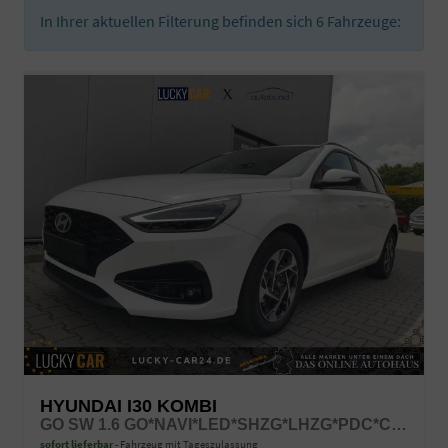
In Ihrer aktuellen Filterung befinden sich
6
Fahrzeuge:
HYUNDAI I30 KOMBI
GO SW 1.6 GO*NAVI*LED*SHZG*LHZG*PDC*CAM*16ZOLL*
sofort lieferbar
Fahrzeug mit Tageszulassung