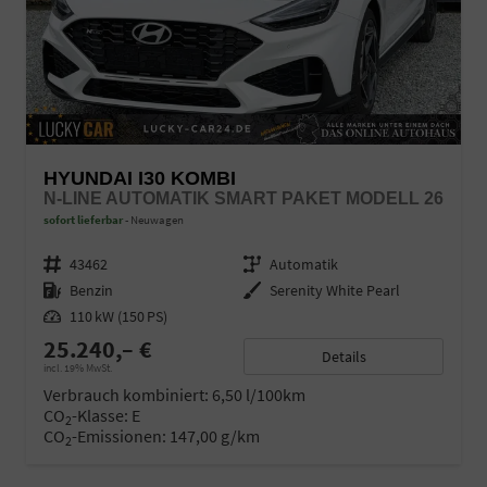
HYUNDAI I30 KOMBI
N-LINE AUTOMATIK SMART PAKET MODELL 26
sofort lieferbar
Neuwagen
Fahrzeugnr.
43462
Getriebe
Automatik
Kraftstoff
Benzin
Außenfarbe
Serenity White Pearl
Leistung
110 kW (150 PS)
25.240,– €
Details
incl. 19% MwSt.
Verbrauch kombiniert:
6,50 l/100km
CO
-Klasse:
E
2
CO
-Emissionen:
147,00 g/km
2