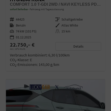
COMFORT 1.0 T-GDI 2WD / NAVI KEYLESS PDC V.&H. KAMERA SITZ & LENKR.HEIZ./ LED ALU 18"
sofort lieferbar
Fahrzeug mit Tageszulassung
Fahrzeugnr.
44425
Getriebe
Schaltgetriebe
Kraftstoff
Benzin
Außenfarbe
Atlas White
Leistung
74 kW (101 PS)
Kilometerstand
15 km
01.12.2025
22.750,– €
Details
incl. 19% MwSt.
Verbrauch kombiniert:
6,30 l/100km
CO
-Klasse:
E
2
CO
-Emissionen:
143,00 g/km
2