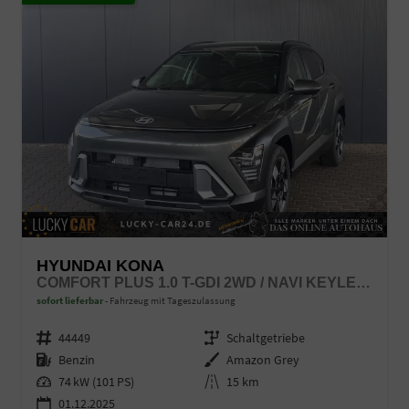
HYUNDAI KONA
COMFORT PLUS 1.0 T-GDI 2WD / NAVI KEYLESS 360° KAM./ SITZ + LENKRADHEIZ. LED ALU 18"
sofort lieferbar
Fahrzeug mit Tageszulassung
Fahrzeugnr.
44449
Getriebe
Schaltgetriebe
Kraftstoff
Benzin
Außenfarbe
Amazon Grey
Leistung
74 kW (101 PS)
Kilometerstand
15 km
01.12.2025