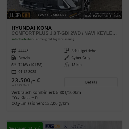
HYUNDAI KONA
COMFORT PLUS 1.0 T-GDI 2WD / NAVI KEYLESS PDC V.&H. KAMERA SITZ & LENKR.HEIZ./ LED PRIVACY
sofort lieferbar
Fahrzeug mit Tageszulassung
Fahrzeugnr.
44445
Getriebe
Schaltgetriebe
Kraftstoff
Benzin
Außenfarbe
Cyber Grey
Leistung
74 kW (101 PS)
Kilometerstand
15 km
01.12.2025
23.500,– €
Details
incl. 19% MwSt.
Verbrauch kombiniert:
5,80 l/100km
CO
-Klasse:
D
2
CO
-Emissionen:
132,00 g/km
2
31,2%