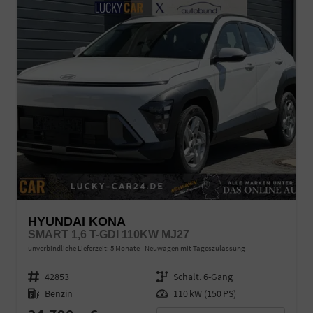
HYUNDAI KONA
SMART 1,6 T-GDI 110KW MJ27
unverbindliche Lieferzeit:
5 Monate
Neuwagen mit Tageszulassung
Fahrzeugnr.
42853
Getriebe
Schalt. 6-Gang
Kraftstoff
Benzin
Leistung
110 kW (150 PS)