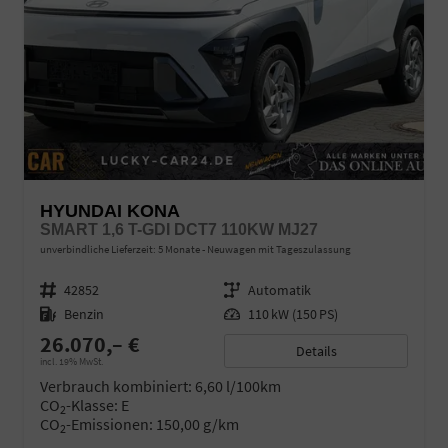
HYUNDAI KONA
SMART 1,6 T-GDI DCT7 110KW MJ27
unverbindliche Lieferzeit:
5 Monate
Neuwagen mit Tageszulassung
Fahrzeugnr.
42852
Getriebe
Automatik
Kraftstoff
Benzin
Leistung
110 kW (150 PS)
26.070,– €
Details
incl. 19% MwSt.
Verbrauch kombiniert:
6,60 l/100km
CO
-Klasse:
E
2
CO
-Emissionen:
150,00 g/km
2