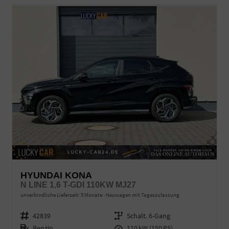
HYUNDAI KONA
N LINE 1,6 T-GDI 110KW MJ27
unverbindliche Lieferzeit:
5 Monate
Neuwagen mit Tageszulassung
Fahrzeugnr.
42839
Getriebe
Schalt. 6-Gang
Kraftstoff
Benzin
Leistung
110 kW (150 PS)