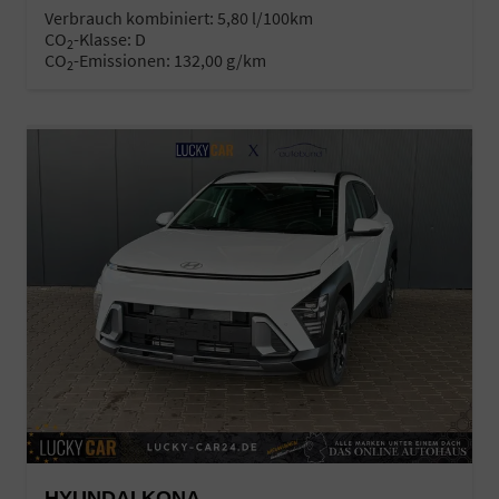
Verbrauch kombiniert:
5,80 l/100km
CO
-Klasse:
D
2
CO
-Emissionen:
132,00 g/km
2
HYUNDAI KONA