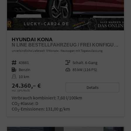
HYUNDAI KONA
N LINE BESTELLFAHRZEUG / FREI KONFIGURIERBAR
unverbindliche Lieferzeit:
5 Monate
Neuwagen mit Tageszulassung
Fahrzeugnr.
43661
Getriebe
Schalt. 6-Gang
Kraftstoff
Benzin
Leistung
85 kW (116 PS)
Kilometerstand
10 km
24.360,– €
Details
incl. 19% MwSt.
Verbrauch kombiniert:
7,60 l/100km
CO
-Klasse:
D
2
CO
-Emissionen:
131,00 g/km
2