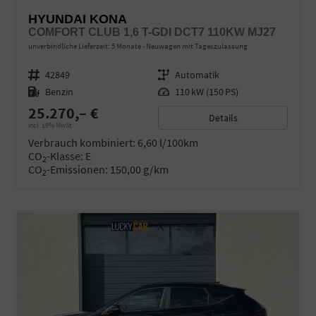
HYUNDAI KONA
COMFORT CLUB 1,6 T-GDI DCT7 110KW MJ27
unverbindliche Lieferzeit:
5 Monate
Neuwagen mit Tageszulassung
Fahrzeugnr.
42849
Getriebe
Automatik
Kraftstoff
Benzin
Leistung
110 kW (150 PS)
25.270,– €
Details
incl. 19% MwSt.
Verbrauch kombiniert:
6,60 l/100km
CO
-Klasse:
E
2
CO
-Emissionen:
150,00 g/km
2