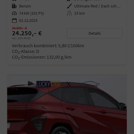
Kraftstoff
Benzin
Außenfarbe
Ultimate Red / Dach schwarz
Leistung
74 kW (101 PS)
Kilometerstand
15 km
01.12.2025
34.800,– €
24.250,– €
Details
incl. 19% MwSt.
Verbrauch kombiniert:
5,80 l/100km
CO
-Klasse:
D
2
CO
-Emissionen:
132,00 g/km
2