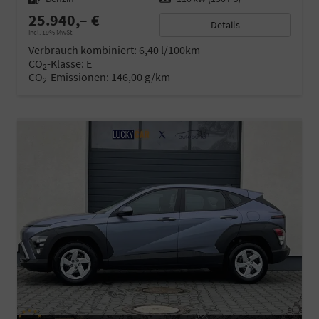
25.940,– €
Details
incl. 19% MwSt.
Verbrauch kombiniert:
6,40 l/100km
CO
-Klasse:
E
2
CO
-Emissionen:
146,00 g/km
2