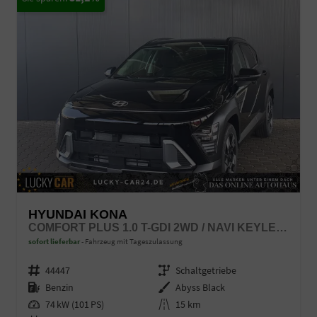
HYUNDAI KONA
COMFORT PLUS 1.0 T-GDI 2WD / NAVI KEYLESS 360° KAM./ SITZ + LENKRADHEIZ. LED ALU 18"
sofort lieferbar
Fahrzeug mit Tageszulassung
Fahrzeugnr.
44447
Getriebe
Schaltgetriebe
Kraftstoff
Benzin
Außenfarbe
Abyss Black
Leistung
74 kW (101 PS)
Kilometerstand
15 km