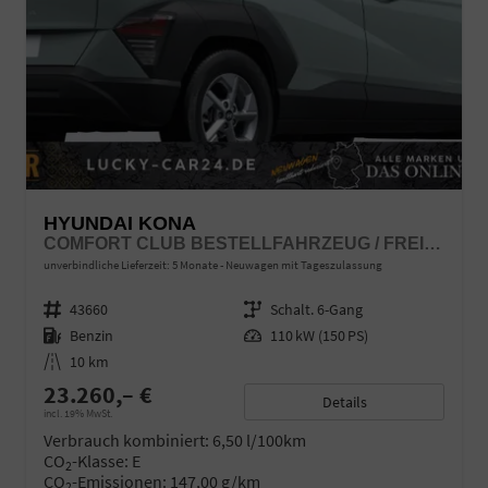
HYUNDAI KONA
COMFORT CLUB BESTELLFAHRZEUG / FREI KONFIGURIERBAR
unverbindliche Lieferzeit:
5 Monate
Neuwagen mit Tageszulassung
Fahrzeugnr.
43660
Getriebe
Schalt. 6-Gang
Kraftstoff
Benzin
Leistung
110 kW (150 PS)
Kilometerstand
10 km
23.260,– €
Details
incl. 19% MwSt.
Verbrauch kombiniert:
6,50 l/100km
CO
-Klasse:
E
2
CO
-Emissionen:
147,00 g/km
2