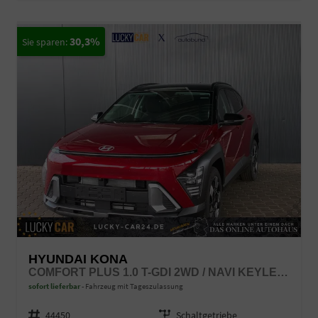
30,3%
HYUNDAI KONA
COMFORT PLUS 1.0 T-GDI 2WD / NAVI KEYLESS 360° KAM./ SITZ + LENKRADHEIZ. LED ALU 18"
sofort lieferbar
Fahrzeug mit Tageszulassung
Fahrzeugnr.
44450
Getriebe
Schaltgetriebe