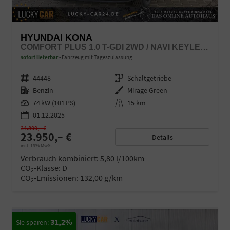
HYUNDAI KONA
COMFORT PLUS 1.0 T-GDI 2WD / NAVI KEYLESS 360° KAM./ SITZ + LENKRADHEIZ. LED ALU 18"
sofort lieferbar
Fahrzeug mit Tageszulassung
Fahrzeugnr.
44448
Getriebe
Schaltgetriebe
Kraftstoff
Benzin
Außenfarbe
Mirage Green
Leistung
74 kW (101 PS)
Kilometerstand
15 km
01.12.2025
34.800,– €
23.950,– €
Details
incl. 19% MwSt.
Verbrauch kombiniert:
5,80 l/100km
CO
-Klasse:
D
2
CO
-Emissionen:
132,00 g/km
2
31,2%