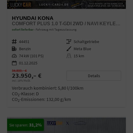
HYUNDAI KONA
COMFORT PLUS 1.0 T-GDI 2WD / NAVI KEYLESS 360° KAM./ SITZ + LENKRADHEIZ. LED ALU 18"
sofort lieferbar
Fahrzeug mit Tageszulassung
Fahrzeugnr.
44451
Getriebe
Schaltgetriebe
Kraftstoff
Benzin
Außenfarbe
Meta Blue
Leistung
74 kW (101 PS)
Kilometerstand
15 km
01.12.2025
34.800,– €
23.950,– €
Details
incl. 19% MwSt.
Verbrauch kombiniert:
5,80 l/100km
CO
-Klasse:
D
2
CO
-Emissionen:
132,00 g/km
2
31,2%