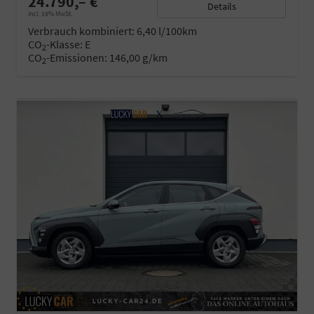
24.790,– €
Details
incl. 19% MwSt.
Verbrauch kombiniert:
6,40 l/100km
CO
-Klasse:
E
2
CO
-Emissionen:
146,00 g/km
2