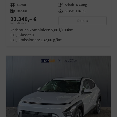
Fahrzeugnr.
42850
Getriebe
Schalt. 6-Gang
Kraftstoff
Benzin
Leistung
85 kW (116 PS)
23.340,– €
Details
incl. 19% MwSt.
Verbrauch kombiniert:
5,80 l/100km
CO
-Klasse:
D
2
CO
-Emissionen:
132,00 g/km
2