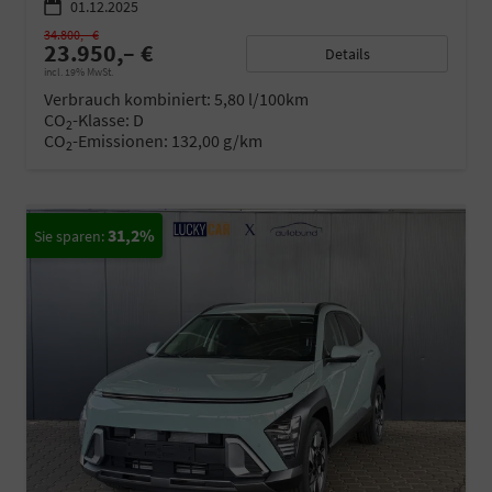
01.12.2025
34.800,– €
23.950,– €
Details
incl. 19% MwSt.
Verbrauch kombiniert:
5,80 l/100km
CO
-Klasse:
D
2
CO
-Emissionen:
132,00 g/km
2
31,2%