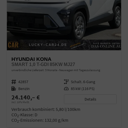
HYUNDAI KONA
SMART 1,0 T-GDI 85KW MJ27
unverbindliche Lieferzeit:
5 Monate
Neuwagen mit Tageszulassung
Fahrzeugnr.
42857
Getriebe
Schalt. 6-Gang
Kraftstoff
Benzin
Leistung
85 kW (116 PS)
24.140,– €
Details
incl. 19% MwSt.
Verbrauch kombiniert:
5,80 l/100km
CO
-Klasse:
D
2
CO
-Emissionen:
132,00 g/km
2