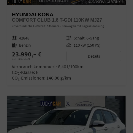
HYUNDAI KONA
COMFORT CLUB 1,6 T-GDI 110KW MJ27
unverbindliche Lieferzeit:
5 Monate
Neuwagen mit Tageszulassung
Fahrzeugnr.
42848
Getriebe
Schalt. 6-Gang
Kraftstoff
Benzin
Leistung
110 kW (150 PS)
23.990,– €
Details
incl. 19% MwSt.
Verbrauch kombiniert:
6,40 l/100km
CO
-Klasse:
E
2
CO
-Emissionen:
146,00 g/km
2