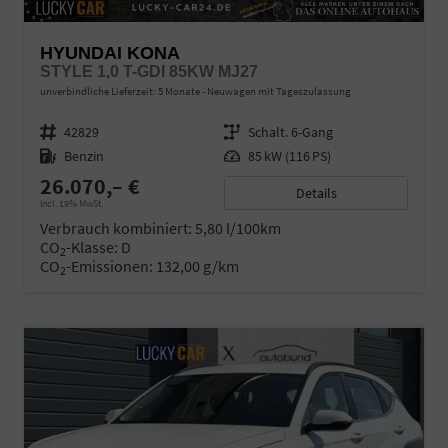
HYUNDAI KONA
STYLE 1,0 T-GDI 85KW MJ27
unverbindliche Lieferzeit:
5 Monate
Neuwagen mit Tageszulassung
Fahrzeugnr.
42829
Getriebe
Schalt. 6-Gang
Kraftstoff
Benzin
Leistung
85 kW (116 PS)
26.070,– €
Details
incl. 19% MwSt.
Verbrauch kombiniert:
5,80 l/100km
CO
-Klasse:
D
2
CO
-Emissionen:
132,00 g/km
2