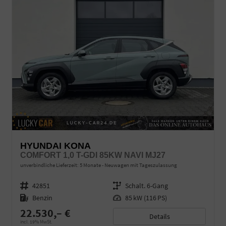
HYUNDAI KONA
COMFORT 1,0 T-GDI 85KW NAVI MJ27
unverbindliche Lieferzeit:
5 Monate
Neuwagen mit Tageszulassung
Fahrzeugnr.
42851
Getriebe
Schalt. 6-Gang
Kraftstoff
Benzin
Leistung
85 kW (116 PS)
22.530,– €
Details
incl. 19% MwSt.