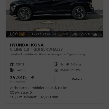
HYUNDAI KONA
N LINE 1,0 T-GDI 85KW MJ27
unverbindliche Lieferzeit:
5 Monate
Neuwagen mit Tageszulassung
Fahrzeugnr.
42842
Getriebe
Schalt. 6-Gang
Kraftstoff
Benzin
Leistung
85 kW (116 PS)
25.340,– €
Details
incl. 19% MwSt.
Verbrauch kombiniert:
5,80 l/100km
CO
-Klasse:
D
2
CO
-Emissionen:
132,00 g/km
2