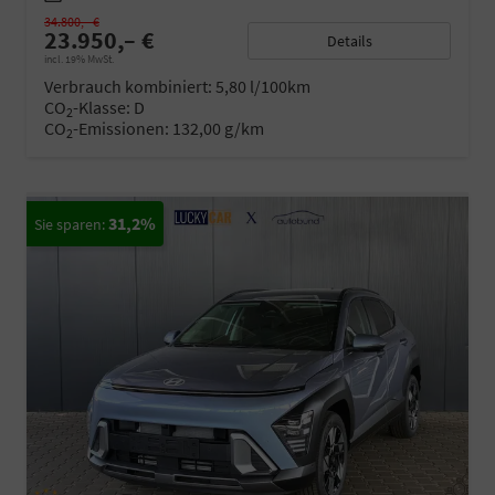
34.800,– €
23.950,– €
Details
incl. 19% MwSt.
Verbrauch kombiniert:
5,80 l/100km
CO
-Klasse:
D
2
CO
-Emissionen:
132,00 g/km
2
31,2%