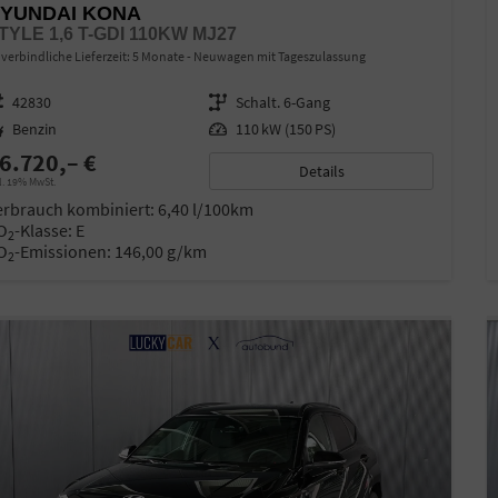
YUNDAI KONA
TYLE 1,6 T-GDI 110KW MJ27
verbindliche Lieferzeit:
5 Monate
Neuwagen mit Tageszulassung
zeugnr.
42830
Getriebe
Schalt. 6-Gang
ftstoff
Benzin
Leistung
110 kW (150 PS)
6.720,– €
Details
l. 19% MwSt.
erbrauch kombiniert:
6,40 l/100km
O
-Klasse:
E
2
O
-Emissionen:
146,00 g/km
2