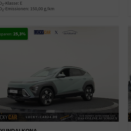
O
-Klasse:
E
2
O
-Emissionen:
150,00 g/km
2
25,3%
YUNDAI KONA