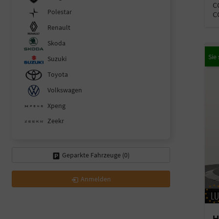
C
Polestar
C
Renault
Skoda
Suzuki
Toyota
Volkswagen
Xpeng
Zeekr
Geparkte Fahrzeuge (
0
)
Anmelden
H