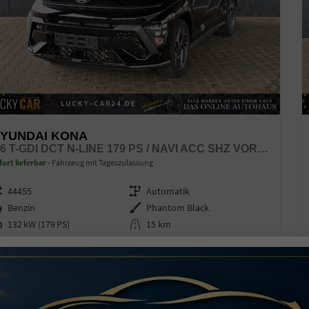
YUNDAI KONA
1,6 T-GDI DCT N-LINE 179 PS / NAVI ACC SHZ VORNE + LENKRADHEIZUNG LED ALU 18''
fort lieferbar
Fahrzeug mit Tageszulassung
zeugnr.
44455
Getriebe
Automatik
ftstoff
Benzin
Außenfarbe
Phantom Black
stung
132 kW (179 PS)
Kilometerstand
15 km
01.03.2026
7.300,– €
Details
l. 19% MwSt.
erbrauch kombiniert:
6,40 l/100km
O
-Klasse:
E
2