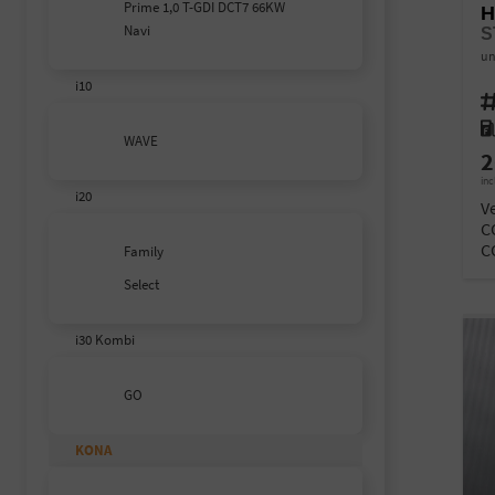
Prime 1,0 T-GDI DCT7 66KW
H
Navi
S
un
i10
Fahr
Kra
WAVE
2
inc
i20
V
C
C
Family
Select
i30 Kombi
GO
KONA