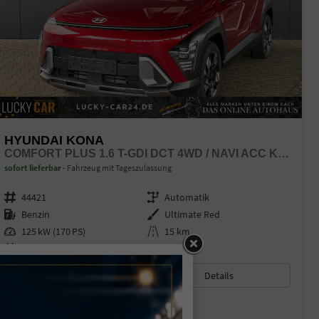
HYUNDAI KONA
COMFORT PLUS 1.6 T-GDI DCT 4WD / NAVI ACC KEYLESS 360° KAM./ SITZ + LENKRADHEIZ. LED ALU 18"
sofort lieferbar
Fahrzeug mit Tageszulassung
Fahrzeugnr.
44421
Getriebe
Automatik
Kraftstoff
Benzin
Außenfarbe
Ultimate Red
Leistung
125 kW (170 PS)
Kilometerstand
15 km
01.04.2025
27.550,– €
Details
incl. 19% MwSt.
Verbrauch kombiniert:
6,90 l/100km
CO
-Klasse:
F
2