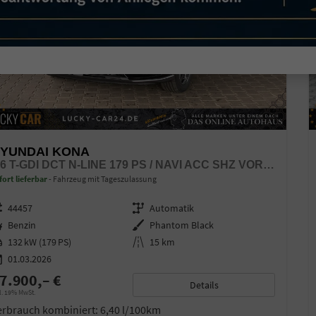
YUNDAI KONA
1,6 T-GDI DCT N-LINE 179 PS / NAVI ACC SHZ VORNE + LENKRADHEIZUNG LED ALU 18''
fort lieferbar
Fahrzeug mit Tageszulassung
zeugnr.
44457
Getriebe
Automatik
ftstoff
Benzin
Außenfarbe
Phantom Black
stung
132 kW (179 PS)
Kilometerstand
15 km
01.03.2026
7.900,– €
Details
l. 19% MwSt.
erbrauch kombiniert:
6,40 l/100km