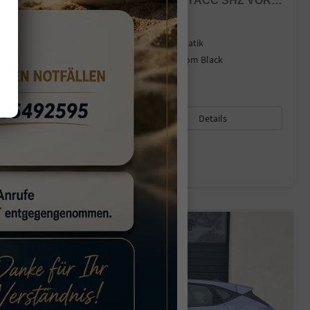
1,6 T-GDI DCT N-LINE 179 PS / NAVI ACC SHZ VORNE + LENKRADHEIZUNG LED ALU 18''
sofort lieferbar
Fahrzeug mit Tageszulassung
Fahrzeugnr.
44456
Getriebe
Automatik
Kraftstoff
Benzin
Außenfarbe
Phantom Black
Leistung
132 kW (179 PS)
Kilometerstand
15 km
01.03.2026
27.900,– €
Details
incl. 19% MwSt.
Verbrauch kombiniert:
6,40 l/100km
CO
-Klasse:
E
2
CO
-Emissionen:
150,00 g/km
2