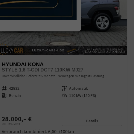
HYUNDAI KONA
STYLE 1,6 T-GDI DCT7 110KW MJ27
unverbindliche Lieferzeit:
5 Monate
Neuwagen mit Tageszulassung
Fahrzeugnr.
42832
Getriebe
Automatik
Kraftstoff
Benzin
Leistung
110 kW (150 PS)
28.000,– €
Details
incl. 19% MwSt.
Verbrauch kombiniert:
6,60 l/100km