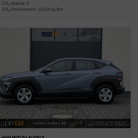
CO
-Klasse:
E
2
CO
-Emissionen:
150,00 g/km
2
HYUNDAI KONA