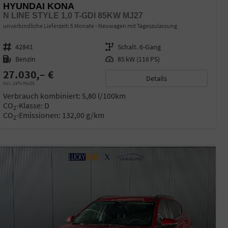
HYUNDAI KONA
N LINE STYLE 1,0 T-GDI 85KW MJ27
unverbindliche Lieferzeit:
5 Monate
Neuwagen mit Tageszulassung
Fahrzeugnr.
42841
Getriebe
Schalt. 6-Gang
Kraftstoff
Benzin
Leistung
85 kW (116 PS)
27.030,– €
Details
incl. 19% MwSt.
Verbrauch kombiniert:
5,80 l/100km
CO
-Klasse:
D
2
CO
-Emissionen:
132,00 g/km
2