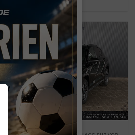
CO
-Emissionen:
156,00 g/km
2
HYUNDAI KONA