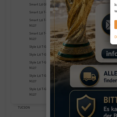
S
k
Smart 1,6 GDI HEV Hybrid MJ27
un
w
Smart 1,6 T-GDI 110KW MJ27
Fahr
Smart 1,6 T-GDI DCT7 110KW
Kra
MJ27
Smart 1,6 T-GDI DCT7 132KW
D
MJ27
2
Style 1,0 T-GDI 85KW MJ27
inc
V
Style 1,6 T-GDI 110KW MJ27
C
Style 1,6 T-GDI DCT7 110KW
C
MJ27
Style 1,6 T-GDI DCT7 132KW
MJ27
Style 1,6 T-GDI DCT7 4x4 132KW
MJ27
TUCSON