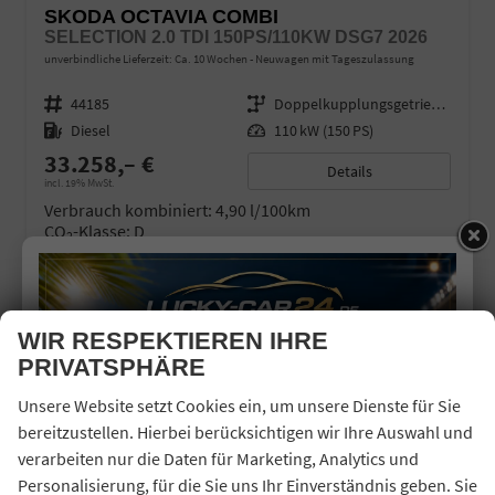
SKODA OCTAVIA COMBI
SELECTION 2.0 TDI 150PS/110KW DSG7 2026
unverbindliche Lieferzeit: Ca. 10 Wochen
Neuwagen mit Tageszulassung
Fahrzeugnr.
44185
Getriebe
Doppelkupplungsgetriebe (DSG)
Kraftstoff
Diesel
Leistung
110 kW (150 PS)
33.258,– €
Details
incl. 19% MwSt.
Verbrauch kombiniert:
4,90 l/100km
CO
-Klasse:
D
2
CO
-Emissionen:
128,00 g/km
2
WIR RESPEKTIEREN IHRE
PRIVATSPHÄRE
Unsere Website setzt Cookies ein, um unsere Dienste für Sie
bereitzustellen. Hierbei berücksichtigen wir Ihre Auswahl und
verarbeiten nur die Daten für Marketing, Analytics und
Personalisierung, für die Sie uns Ihr Einverständnis geben. Sie