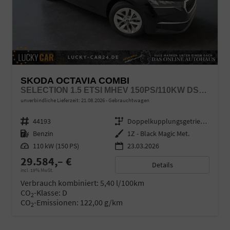
SKODA OCTAVIA COMBI
SELECTION 1.5 ETSI MHEV 150PS/110KW DSG7 2026 +AHK+3-ZONE+RFK+KESSY+EL.HECK+BHZ. LENKRAD
unverbindliche Lieferzeit:
21.08.2026
Gebrauchtwagen
Fahrzeugnr.
44193
Getriebe
Doppelkupplungsgetriebe (DSG)
Kraftstoff
Benzin
Außenfarbe
1Z - Black Magic Met.
Leistung
110 kW (150 PS)
23.03.2026
29.584,– €
Details
incl. 19% MwSt.
Verbrauch kombiniert:
5,40 l/100km
CO
-Klasse:
D
2
CO
-Emissionen:
122,00 g/km
2