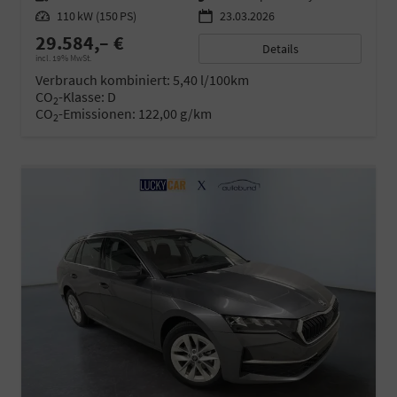
Leistung
110 kW (150 PS)
23.03.2026
29.584,– €
Details
incl. 19% MwSt.
Verbrauch kombiniert:
5,40 l/100km
CO
-Klasse:
D
2
CO
-Emissionen:
122,00 g/km
2