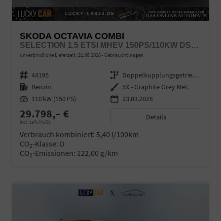
SKODA OCTAVIA COMBI
SELECTION 1.5 ETSI MHEV 150PS/110KW DSG7 2026 +AHK+SUNSET+3-ZONE+RFK+KESSY+EL.HECK+BHZ. LENKRAD
unverbindliche Lieferzeit:
21.08.2026
Gebrauchtwagen
Fahrzeugnr.
44195
Getriebe
Doppelkupplungsgetriebe (DSG)
Kraftstoff
Benzin
Außenfarbe
5X - Graphite Grey Met.
Leistung
110 kW (150 PS)
23.03.2026
29.798,– €
Details
incl. 19% MwSt.
Verbrauch kombiniert:
5,40 l/100km
CO
-Klasse:
D
2
CO
-Emissionen:
122,00 g/km
2