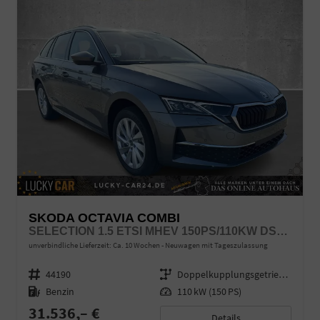
SKODA OCTAVIA COMBI
SELECTION 1.5 ETSI MHEV 150PS/110KW DSG7 2026
unverbindliche Lieferzeit: Ca. 10 Wochen
Neuwagen mit Tageszulassung
Fahrzeugnr.
44190
Getriebe
Doppelkupplungsgetriebe (DSG)
Kraftstoff
Benzin
Leistung
110 kW (150 PS)
31.536,– €
Details