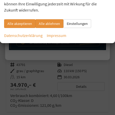
können Ihre Einwilligung jederzeit mit Wirkung für die
Zukunft widerrufen.
Alle akzeptieren
Alle ablehnen
Einstellungen
Datenschutzerklärung
Impressum
SKODA OCTAVIA COMBI
SELECTION IV 2,0 TDI DSG AHK ALU KA LED LINK
unverbindliche Lieferzeit:
09.08.2026
Neuwagen
Fahrzeugnr.
43791
Kraftstoff
Diesel
Außenfarbe
grau / graphitgrau
Leistung
110 kW (150 PS)
Kilometerstand
15 km
30.03.2026
34.970,– €
Details
incl. 19% MwSt.
Verbrauch kombiniert:
4,60 l/100km
CO
-Klasse:
D
2
CO
-Emissionen:
121,00 g/km
2