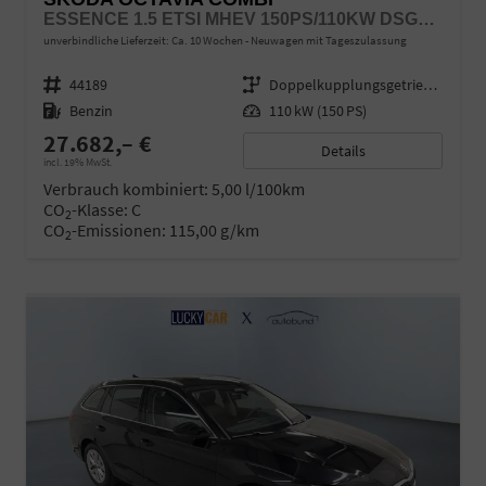
ESSENCE 1.5 ETSI MHEV 150PS/110KW DSG7 2026
unverbindliche Lieferzeit: Ca. 10 Wochen
Neuwagen mit Tageszulassung
Fahrzeugnr.
44189
Getriebe
Doppelkupplungsgetriebe (DSG)
Kraftstoff
Benzin
Leistung
110 kW (150 PS)
27.682,– €
Details
incl. 19% MwSt.
Verbrauch kombiniert:
5,00 l/100km
CO
-Klasse:
C
2
CO
-Emissionen:
115,00 g/km
2