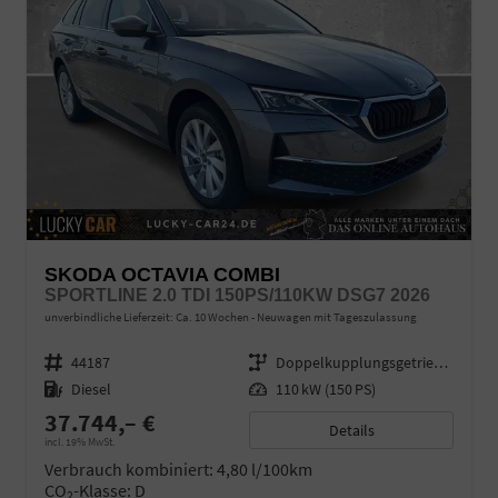
SKODA OCTAVIA COMBI
SPORTLINE 2.0 TDI 150PS/110KW DSG7 2026
unverbindliche Lieferzeit: Ca. 10 Wochen
Neuwagen mit Tageszulassung
Fahrzeugnr.
44187
Getriebe
Doppelkupplungsgetriebe (DSG)
Kraftstoff
Diesel
Leistung
110 kW (150 PS)
37.744,– €
Details
incl. 19% MwSt.
Verbrauch kombiniert:
4,80 l/100km
CO
-Klasse:
D
2