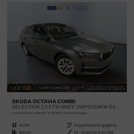
SKODA OCTAVIA COMBI
SELECTION 1.5 ETSI MHEV 150PS/110KW DSG7 2026 +AHK+3-ZONE+RFK+KESSY+EL.HECK+BHZ. LENKRAD
unverbindliche Lieferzeit:
21.08.2026
Gebrauchtwagen
Fahrzeugnr.
44194
Getriebe
Doppelkupplungsgetriebe (DSG)
Kraftstoff
Benzin
Außenfarbe
5X - Graphite Grey Met.