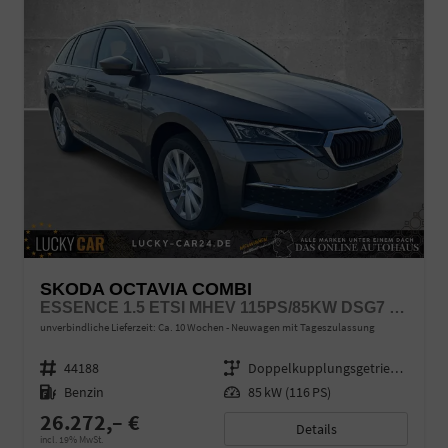
SKODA OCTAVIA COMBI
ESSENCE 1.5 ETSI MHEV 115PS/85KW DSG7 2026
unverbindliche Lieferzeit: Ca. 10 Wochen
Neuwagen mit Tageszulassung
Fahrzeugnr.
44188
Getriebe
Doppelkupplungsgetriebe (DSG)
Kraftstoff
Benzin
Leistung
85 kW (116 PS)
26.272,– €
Details
incl. 19% MwSt.