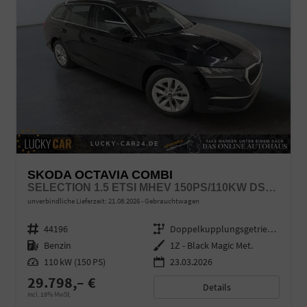
SKODA OCTAVIA COMBI
SELECTION 1.5 ETSI MHEV 150PS/110KW DSG7 2026 +AHK+SUNSET+3-ZONE+RFK+KESSY+EL.HECK+BHZ. LENKRAD
unverbindliche Lieferzeit:
21.08.2026
Gebrauchtwagen
Fahrzeugnr.
44196
Getriebe
Doppelkupplungsgetriebe (DSG)
Kraftstoff
Benzin
Außenfarbe
1Z - Black Magic Met.
Leistung
110 kW (150 PS)
23.03.2026
29.798,– €
Details
incl. 19% MwSt.