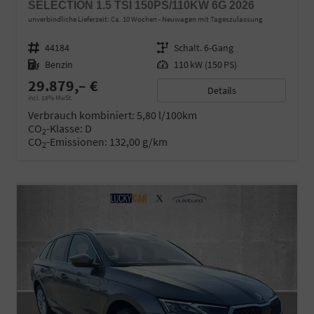
SELECTION 1.5 TSI 150PS/110KW 6G 2026
unverbindliche Lieferzeit: Ca. 10 Wochen
Neuwagen mit Tageszulassung
Fahrzeugnr.
44184
Getriebe
Schalt. 6-Gang
Kraftstoff
Benzin
Leistung
110 kW (150 PS)
29.879,– €
Details
incl. 19% MwSt.
Verbrauch kombiniert:
5,80 l/100km
CO
-Klasse:
D
2
CO
-Emissionen:
132,00 g/km
2