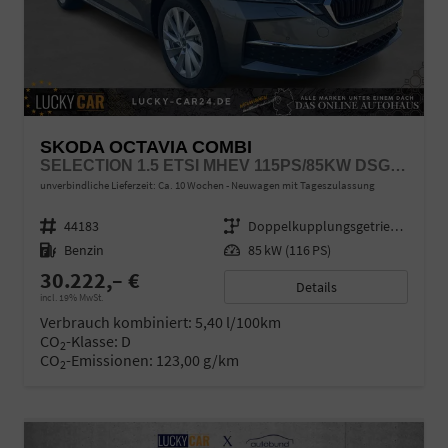
SKODA OCTAVIA COMBI
SELECTION 1.5 ETSI MHEV 115PS/85KW DSG7 2026
unverbindliche Lieferzeit: Ca. 10 Wochen
Neuwagen mit Tageszulassung
Fahrzeugnr.
44183
Getriebe
Doppelkupplungsgetriebe (DSG)
Kraftstoff
Benzin
Leistung
85 kW (116 PS)
30.222,– €
Details
incl. 19% MwSt.
Verbrauch kombiniert:
5,40 l/100km
CO
-Klasse:
D
2
CO
-Emissionen:
123,00 g/km
2