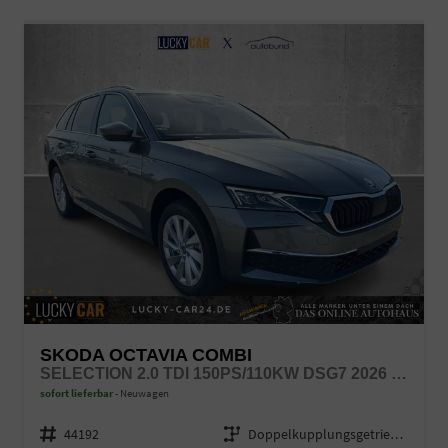
SKODA OCTAVIA COMBI
SELECTION 2.0 TDI 150PS/110KW DSG7 2026 +AHK+EL. STZ+LODGE+SUNSET+3ZONE+SHZ
sofort lieferbar
Neuwagen
Fahrzeugnr.
44192
Getriebe
Doppelkupplungsgetriebe (DSG)