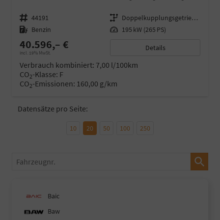
Fahrzeugnr.
44191
Getriebe
Doppelkupplungsgetriebe (DSG)
Kraftstoff
Benzin
Leistung
195 kW (265 PS)
40.596,– €
Details
incl. 19% MwSt.
Verbrauch kombiniert:
7,00 l/100km
CO
-Klasse:
F
2
CO
-Emissionen:
160,00 g/km
2
Datensätze pro Seite:
10
20
50
100
250
Fahrzeugnr.
Baic
Baw