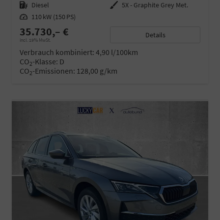
Kraftstoff
Diesel
Außenfarbe
5X - Graphite Grey Met.
Leistung
110 kW (150 PS)
35.730,– €
Details
incl. 19% MwSt.
Verbrauch kombiniert:
4,90 l/100km
CO
-Klasse:
D
2
CO
-Emissionen:
128,00 g/km
2