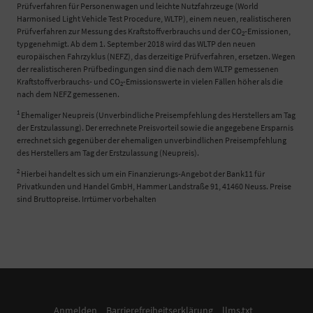
Prüfverfahren für Personenwagen und leichte Nutzfahrzeuge (World
Harmonised Light Vehicle Test Procedure, WLTP), einem neuen, realistischeren
Prüfverfahren zur Messung des Kraftstoffverbrauchs und der CO
-Emissionen,
2
typgenehmigt. Ab dem 1. September 2018 wird das WLTP den neuen
europäischen Fahrzyklus (NEFZ), das derzeitige Prüfverfahren, ersetzen. Wegen
der realistischeren Prüfbedingungen sind die nach dem WLTP gemessenen
Kraftstoffverbrauchs- und CO
-Emissionswerte in vielen Fällen höher als die
2
nach dem NEFZ gemessenen.
1
Ehemaliger Neupreis (Unverbindliche Preisempfehlung des Herstellers am Tag
der Erstzulassung). Der errechnete Preisvorteil sowie die angegebene Ersparnis
errechnet sich gegenüber der ehemaligen unverbindlichen Preisempfehlung
des Herstellers am Tag der Erstzulassung (Neupreis).
2
Hierbei handelt es sich um ein Finanzierungs-Angebot der Bank11 für
Privatkunden und Handel GmbH, Hammer Landstraße 91, 41460 Neuss. Preise
sind Bruttopreise. Irrtümer vorbehalten
Anmelden
Barrierefreiheitserklärung
llms.txt