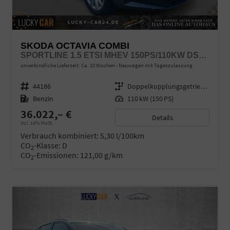
SKODA OCTAVIA COMBI
SPORTLINE 1.5 ETSI MHEV 150PS/110KW DSG7 2026
unverbindliche Lieferzeit: Ca. 10 Wochen
Neuwagen mit Tageszulassung
Fahrzeugnr.
44186
Getriebe
Doppelkupplungsgetriebe (DSG)
Kraftstoff
Benzin
Leistung
110 kW (150 PS)
36.022,– €
Details
incl. 19% MwSt.
Verbrauch kombiniert:
5,30 l/100km
CO
-Klasse:
D
2
CO
-Emissionen:
121,00 g/km
2