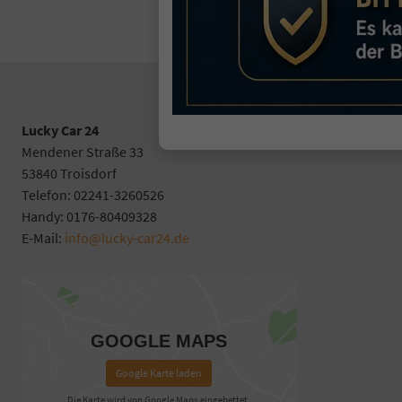
C
Lucky Car 24
Mendener Straße 33
53840 Troisdorf
Telefon: 02241-3260526
Handy: 0176-80409328
E-Mail:
info@lucky-car24.de
GOOGLE MAPS
Google Karte laden
Die Karte wird von Google Maps eingebettet.