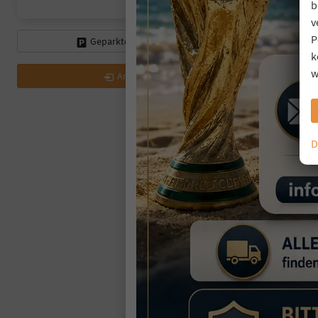
b
v
P
Geparkte Fahrzeuge (
0
)
k
w
Anmelden
D
F
P
un
Fahr
Auß
Kilom
1
inc
V
C