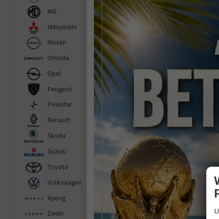
F
MG
P
un
Mitsubishi
Nissan
Fahr
Auß
Omoda
Kilom
Opel
1
Peugeot
inc
V
Polestar
C
Renault
C
Skoda
Suzuki
Toyota
Volkswagen
Xpeng
U
Zeekr