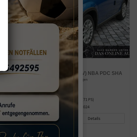
FIAT PANDA
PANDINA BASE 1,0 HYBRID (MHEV) NBA PDC SHA
unverbindliche Lieferzeit:
11.08.2026
Gebrauchtwagen
Fahrzeugnr.
44669
Kraftstoff
Benzin
Außenfarbe
Blau / italiablau
Leistung
52 kW (71 PS)
Kilometerstand
328 km
30.09.2024
12.970,– €
Details
incl. 19% MwSt.
Verbrauch kombiniert:
5,00 l/100km
CO
-Klasse:
C
2