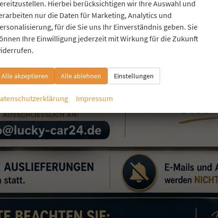
ereitzustellen. Hierbei berücksichtigen wir Ihre Auswahl und
erarbeiten nur die Daten für Marketing, Analytics und
ersonalisierung, für die Sie uns Ihr Einverständnis geben. Sie
önnen Ihre Einwilligung jederzeit mit Wirkung für die Zukunft
iderrufen.
Alle akzeptieren
Alle ablehnen
Einstellungen
atenschutzerklärung
Impressum
IAT PANDA
ANDINA BASE 1,0 HYBRID (MHEV) NBA PDC SHA
verbindliche Lieferzeit:
11.08.2026
Neuwagen
zeugnr.
44622
Kraftstoff
Benzin
enfarbe
schwarz / cinemaschwarz
Leistung
52 kW (71 PS)
eterstand
6 km
29.11.2024
2.970,– €
Details
l. 19% MwSt.
erbrauch kombiniert:
5,00 l/100km
O
-Klasse:
C
2