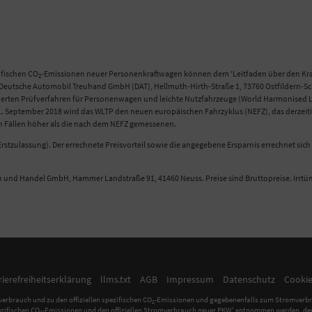
ifischen CO
-Emissionen neuer Personenkraftwagen können dem 'Leitfaden über den Kraf
2
eutsche Automobil Treuhand GmbH (DAT), Hellmuth-Hirth-Straße 1, 73760 Ostfildern-Scha
n Prüfverfahren für Personenwagen und leichte Nutzfahrzeuge (World Harmonised Light
 September 2018 wird das WLTP den neuen europäischen Fahrzyklus (NEFZ), das derzeitig
en Fällen höher als die nach dem NEFZ gemessenen.
rstzulassung). Der errechnete Preisvorteil sowie die angegebene Ersparnis errechnet si
n und Handel GmbH, Hammer Landstraße 91, 41460 Neuss. Preise sind Bruttopreise. Irrt
rierefreiheitserklärung
llms.txt
AGB
Impressum
Datenschutz
Cookie
verbrauch und zu den offiziellen spezifischen CO
-Emissionen und gegebenenfalls zum Stromverbr
2
pezifischen CO
-Emissionen und den offiziellen Stromverbrauch neuer PKW' entnommen werden, der 
2