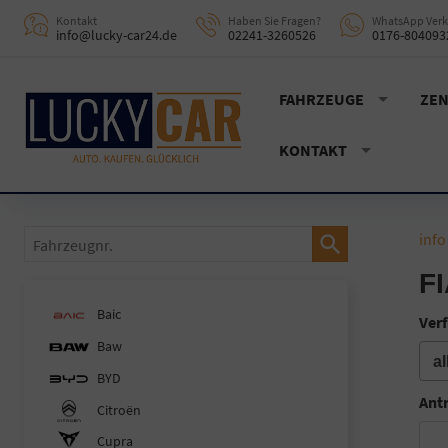
Kontakt
Haben Sie Fragen?
WhatsApp Verk
info@lucky-car24.de
02241-3260526
0176-804093
FAHRZEUGE
ZEN
KONTAKT
Fahrzeugnr.
info
F
Baic
Verf
Baw
BYD
Ant
Citroën
Cupra