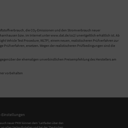
tstoffverbrauch, die CO
-Emissionen und den Stromverbrauch neuer
2
rnhausen bzw. im Internet unter www.dat.de/co2/ unentgeltlich erhältlich ist. Ab
 Vehicle Test Procedure, WLTP), einem neuen, realistischeren Prüfverfahren zur
e Prüfverfahren, ersetzen. Wegen der realistischeren Prüfbedingungen sind die
ch gegenüber der ehemaligen unverbindlichen Preisempfehlung des Herstellers am
ümer vorbehalten
-Einstellungen
auch neuer PKW können dem 'Leitfaden über den
an allen Verkaufsstellen und bei der 'Deutschen