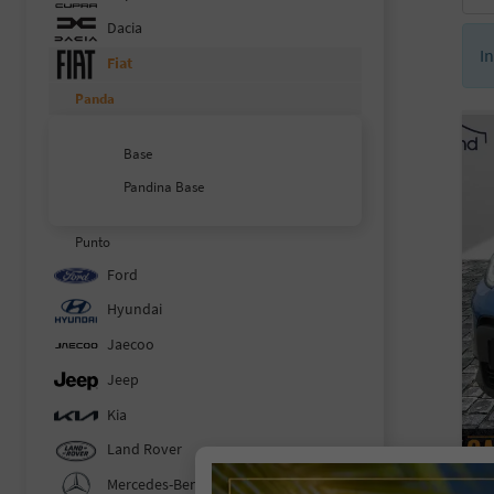
Dacia
I
Fiat
Panda
Base
Pandina Base
Punto
Ford
Hyundai
Jaecoo
Jeep
Kia
Land Rover
Mercedes-Benz