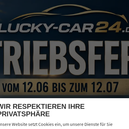
IAT PANDA
ANDINA BASE 1,0 HYBRID (MHEV) NBA PDC SHA
verbindliche Lieferzeit:
11.08.2026
Neuwagen
zeugnr.
43770
Kraftstoff
Benzin
enfarbe
Blau / italiablau
Leistung
52 kW (71 PS)
eterstand
6 km
30.09.2024
2.970,– €
Details
l. 19% MwSt.
erbrauch kombiniert:
5,00 l/100km
O
-Klasse:
C
2
O
-Emissionen:
113,00 g/km
2
WIR RESPEKTIEREN IHRE
PRIVATSPHÄRE
nsere Website setzt Cookies ein, um unsere Dienste für Sie