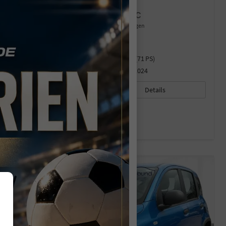
FIAT PANDA
BASE 1,0 HYBRID (MHEV DAB PDC
unverbindliche Lieferzeit:
11.08.2026
Gebrauchtwagen
Fahrzeugnr.
44537
Kraftstoff
Benzin
Außenfarbe
weiss / gelatoweiss
Leistung
52 kW (71 PS)
Kilometerstand
8 km
28.06.2024
12.970,– €
Details
incl. 19% MwSt.
Verbrauch kombiniert:
5,00 l/100km
CO
-Klasse:
C
2
CO
-Emissionen:
114,00 g/km
2