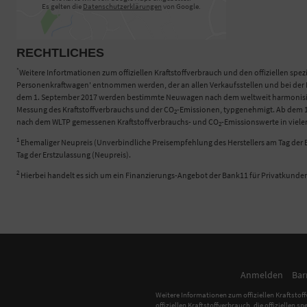
Es gelten die
Datenschutzerklärungen
von Google.
RECHTLICHES
*
Weitere Infortmationen zum offiziellen Kraftstoffverbrauch und den offiziellen spez
Personenkraftwagen' entnommen werden, der an allen Verkaufsstellen und bei der D
dem 1. September 2017 werden bestimmte Neuwagen nach dem weltweit harmonisierte
Messung des Kraftstoffverbrauchs und der CO
-Emissionen, typgenehmigt. Ab dem 1.
2
nach dem WLTP gemessenen Kraftstoffverbrauchs- und CO
-Emissionswerte in viel
2
1
Ehemaliger Neupreis (Unverbindliche Preisempfehlung des Herstellers am Tag der E
Tag der Erstzulassung (Neupreis).
2
Hierbei handelt es sich um ein Finanzierungs-Angebot der Bank11 für Privatkunde
Anmelden
Bar
Weitere Informationen zum offiziellen Kraftstoff
offiziellen Kraftstoffverbrauch, die offiziellen s