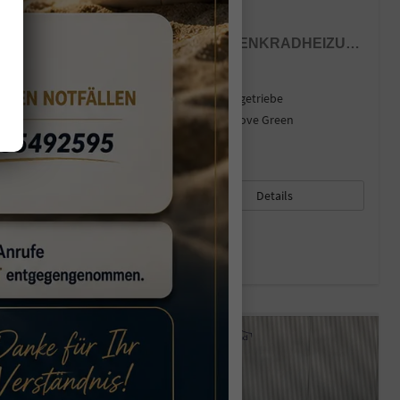
HYUNDAI BAYON
COMFORT PLUS 1.2 MPI / SITZ + LENKRADHEIZUNG PDC V&H KAMERA LED TEMPOMAT KEYLESS ALU 16"
sofort lieferbar
Fahrzeug mit Tageszulassung
Fahrzeugnr.
44410
Getriebe
Schaltgetriebe
Kraftstoff
Benzin
Außenfarbe
Mangrove Green
Leistung
58 kW (79 PS)
Kilometerstand
15 km
01.12.2025
17.850,– €
Details
incl. 19% MwSt.
Verbrauch kombiniert:
5,70 l/100km
CO
-Klasse:
D
2
CO
-Emissionen:
129,00 g/km
2