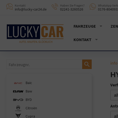
Kontakt
Haben Sie Fragen?
WhatsApp Verk
info@lucky-car24.de
02241-3260526
0176-804093
FAHRZEUGE
ZEN
KONTAKT
Fahrzeugnr.
info
H
Baic
Verf
Baw
BYD
Ant
Citroën
Cupra