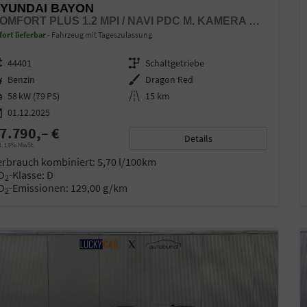
YUNDAI BAYON
COMFORT PLUS 1.2 MPI / NAVI PDC M. KAMERA KLIMAAUTOM./ LED SITZ & LENKR.HEIZ/ ALU16
fort lieferbar
Fahrzeug mit Tageszulassung
zeugnr.
44401
Getriebe
Schaltgetriebe
ftstoff
Benzin
Außenfarbe
Dragon Red
stung
58 kW (79 PS)
Kilometerstand
15 km
01.12.2025
7.790,– €
Details
l. 19% MwSt.
erbrauch kombiniert:
5,70 l/100km
O
-Klasse:
D
2
O
-Emissionen:
129,00 g/km
2