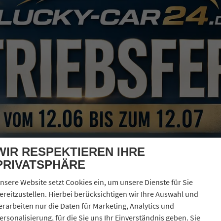
erbrauch kombiniert:
5,70 l/100km
O
-Klasse:
D
2
O
-Emissionen:
129,00 g/km
2
WIR RESPEKTIEREN IHRE
PRIVATSPHÄRE
nsere Website setzt Cookies ein, um unsere Dienste für Sie
ereitzustellen. Hierbei berücksichtigen wir Ihre Auswahl und
erarbeiten nur die Daten für Marketing, Analytics und
ersonalisierung, für die Sie uns Ihr Einverständnis geben. Sie