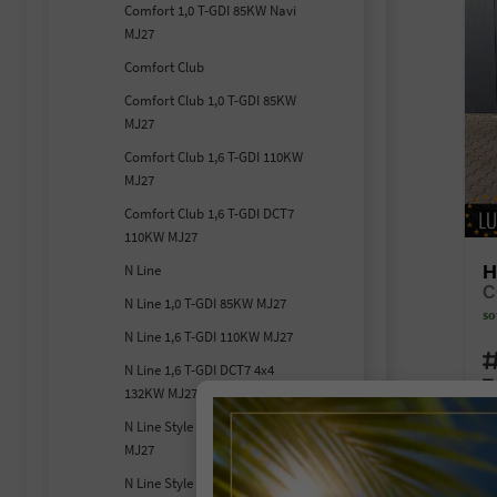
Comfort 1,0 T-GDI 85KW Navi
MJ27
Comfort Club
Comfort Club 1,0 T-GDI 85KW
MJ27
Comfort Club 1,6 T-GDI 110KW
MJ27
Comfort Club 1,6 T-GDI DCT7
110KW MJ27
N Line
H
N Line 1,0 T-GDI 85KW MJ27
so
N Line 1,6 T-GDI 110KW MJ27
Fahr
N Line 1,6 T-GDI DCT7 4x4
Kra
132KW MJ27
Lei
N Line Style 1,0 T-GDI 85KW
MJ27
1
N Line Style 1,6 GDI HEV Hybrid
inc