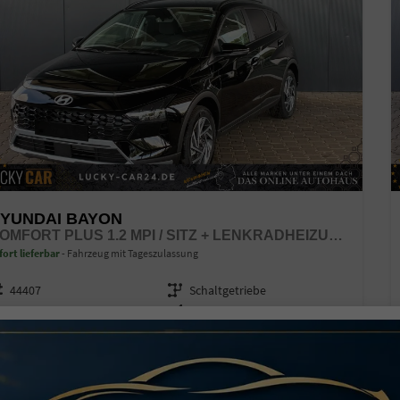
YUNDAI BAYON
COMFORT PLUS 1.2 MPI / SITZ + LENKRADHEIZUNG PDC V&H KAMERA LED TEMPOMAT KEYLESS ALU 16"
fort lieferbar
Fahrzeug mit Tageszulassung
zeugnr.
44407
Getriebe
Schaltgetriebe
ftstoff
Benzin
Außenfarbe
Phantom Black
stung
58 kW (79 PS)
Kilometerstand
15 km
01.12.2025
7.850,– €
Details
l. 19% MwSt.