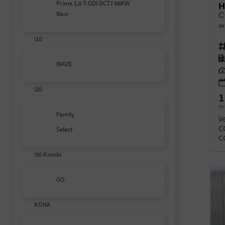
Prime 1,0 T-GDI DCT7 66KW
H
Navi
so
i10
Fahr
Kra
WAVE
Lei
i20
1
inc
Family
V
C
Select
C
i30 Kombi
GO
KONA