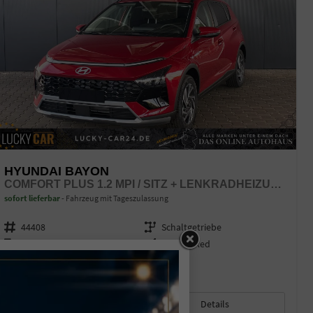
HYUNDAI BAYON
COMFORT PLUS 1.2 MPI / SITZ + LENKRADHEIZUNG PDC V&H KAMERA LED TEMPOMAT KEYLESS ALU 16"
sofort lieferbar
Fahrzeug mit Tageszulassung
Fahrzeugnr.
44408
Getriebe
Schaltgetriebe
Kraftstoff
Benzin
Außenfarbe
Dragon Red
Leistung
58 kW (79 PS)
Kilometerstand
15 km
01.12.2025
17.850,– €
Details
incl. 19% MwSt.