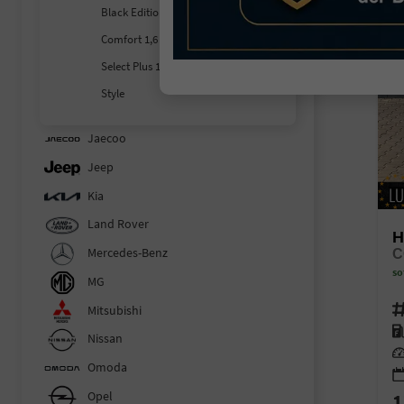
Black Edition 1.6 T-GDi 6-Gang
Comfort 1,6 T-GDI 110KW MJ27
Select Plus 1.6 T-GDi 7 DCT
Style
Jaecoo
Jeep
Kia
Land Rover
H
Mercedes-Benz
so
MG
Fahr
Mitsubishi
Kra
Nissan
Lei
Omoda
Opel
1