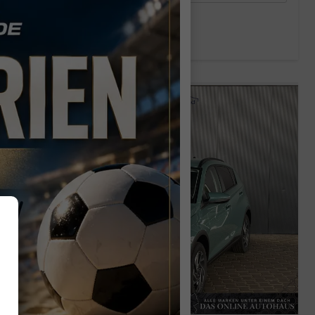
Verbrauch kombiniert:
5,70 l/100km
CO
-Klasse:
D
2
CO
-Emissionen:
129,00 g/km
2