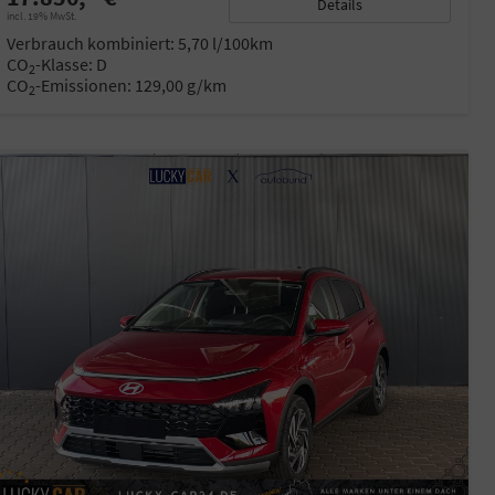
Details
incl. 19% MwSt.
Verbrauch kombiniert:
5,70 l/100km
CO
-Klasse:
D
2
CO
-Emissionen:
129,00 g/km
2