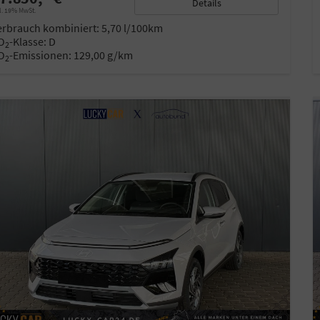
Details
l. 19% MwSt.
erbrauch kombiniert:
5,70 l/100km
O
-Klasse:
D
2
O
-Emissionen:
129,00 g/km
2