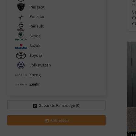
inc
Peugeot
V
Polestar
C
C
Renault
Skoda
Suzuki
Toyota
Volkswagen
Xpeng
Zeekr
Geparkte Fahrzeuge (
0
)
Anmelden