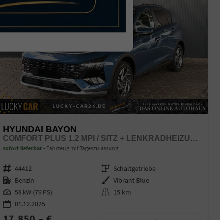
HYUNDAI BAYON
COMFORT PLUS 1.2 MPI / SITZ + LENKRADHEIZUNG PDC V&H KAMERA LED TEMPOMAT KEYLESS ALU 16"
sofort lieferbar
Fahrzeug mit Tageszulassung
Fahrzeugnr.
44412
Getriebe
Schaltgetriebe
Kraftstoff
Benzin
Außenfarbe
Vibrant Blue
Leistung
58 kW (79 PS)
Kilometerstand
15 km
01.12.2025
17.850,– €