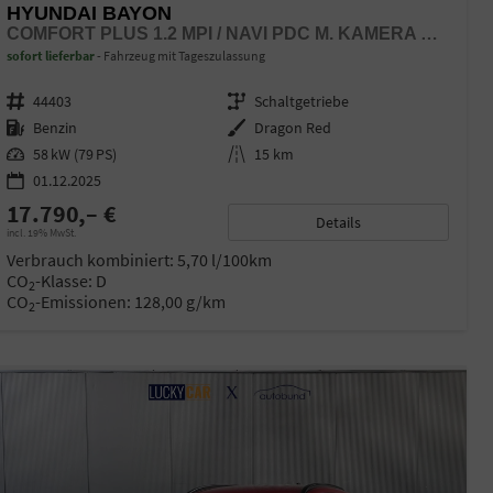
HYUNDAI BAYON
COMFORT PLUS 1.2 MPI / NAVI PDC M. KAMERA KLIMAAUTOM./ LED SITZ & LENKR.HEIZ/ ALU16
sofort lieferbar
Fahrzeug mit Tageszulassung
Fahrzeugnr.
44403
Getriebe
Schaltgetriebe
Kraftstoff
Benzin
Außenfarbe
Dragon Red
Leistung
58 kW (79 PS)
Kilometerstand
15 km
01.12.2025
17.790,– €
Details
incl. 19% MwSt.
Verbrauch kombiniert:
5,70 l/100km
CO
-Klasse:
D
2
CO
-Emissionen:
128,00 g/km
2