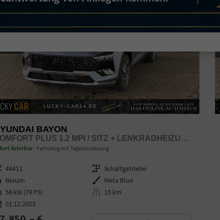
YUNDAI BAYON
COMFORT PLUS 1.2 MPI / SITZ + LENKRADHEIZUNG PDC V&H KAMERA LED TEMPOMAT KEYLESS ALU 16"
fort lieferbar
Fahrzeug mit Tageszulassung
zeugnr.
44411
Getriebe
Schaltgetriebe
ftstoff
Benzin
Außenfarbe
Meta Blue
stung
58 kW (79 PS)
Kilometerstand
15 km
01.12.2025
7.850,– €