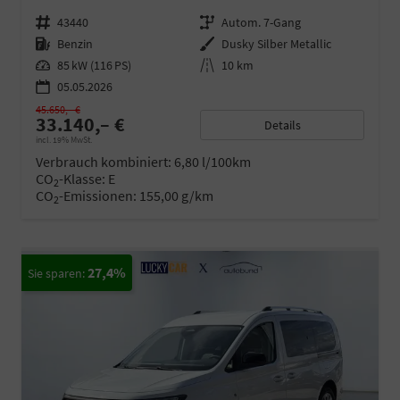
Fahrzeugnr.
43440
Getriebe
Autom. 7-Gang
Kraftstoff
Benzin
Außenfarbe
Dusky Silber Metallic
Leistung
85 kW (116 PS)
Kilometerstand
10 km
05.05.2026
45.650,– €
33.140,– €
Details
incl. 19% MwSt.
Verbrauch kombiniert:
6,80 l/100km
CO
-Klasse:
E
2
CO
-Emissionen:
155,00 g/km
2
27,4%