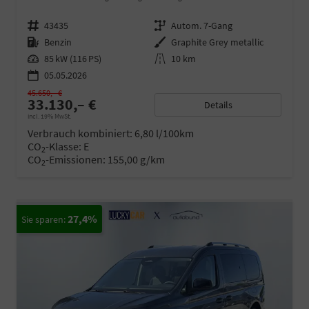
Fahrzeugnr.
43435
Getriebe
Autom. 7-Gang
Kraftstoff
Benzin
Außenfarbe
Graphite Grey metallic
Leistung
85 kW (116 PS)
Kilometerstand
10 km
05.05.2026
45.650,– €
33.130,– €
Details
incl. 19% MwSt.
Verbrauch kombiniert:
6,80 l/100km
CO
-Klasse:
E
2
CO
-Emissionen:
155,00 g/km
2
27,4%