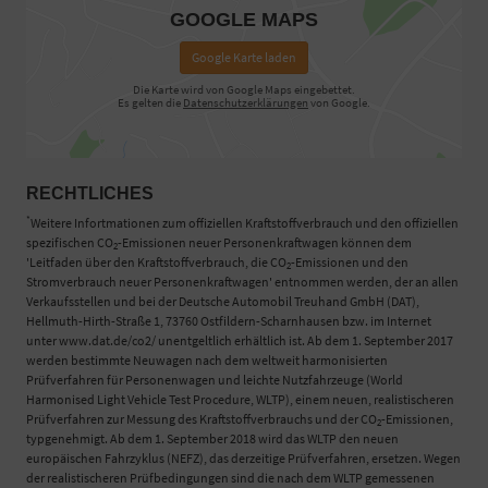
GOOGLE MAPS
Google Karte laden
Die Karte wird von Google Maps eingebettet.
Es gelten die
Datenschutzerklärungen
von Google.
RECHTLICHES
*
Weitere Infortmationen zum offiziellen Kraftstoffverbrauch und den offiziellen
spezifischen CO
-Emissionen neuer Personenkraftwagen können dem
2
'Leitfaden über den Kraftstoffverbrauch, die CO
-Emissionen und den
2
Stromverbrauch neuer Personenkraftwagen' entnommen werden, der an allen
Verkaufsstellen und bei der Deutsche Automobil Treuhand GmbH (DAT),
Hellmuth-Hirth-Straße 1, 73760 Ostfildern-Scharnhausen bzw. im Internet
unter www.dat.de/co2/ unentgeltlich erhältlich ist. Ab dem 1. September 2017
werden bestimmte Neuwagen nach dem weltweit harmonisierten
Prüfverfahren für Personenwagen und leichte Nutzfahrzeuge (World
Harmonised Light Vehicle Test Procedure, WLTP), einem neuen, realistischeren
Prüfverfahren zur Messung des Kraftstoffverbrauchs und der CO
-Emissionen,
2
typgenehmigt. Ab dem 1. September 2018 wird das WLTP den neuen
europäischen Fahrzyklus (NEFZ), das derzeitige Prüfverfahren, ersetzen. Wegen
der realistischeren Prüfbedingungen sind die nach dem WLTP gemessenen