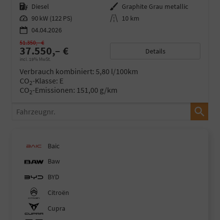
Kraftstoff
Diesel
Außenfarbe
Graphite Grau metallic
Leistung
90 kW (122 PS)
Kilometerstand
10 km
04.04.2026
51.350,– €
37.550,– €
Details
incl. 19% MwSt.
Verbrauch kombiniert:
5,80 l/100km
CO
-Klasse:
E
2
CO
-Emissionen:
151,00 g/km
2
Fahrzeugnr.
Baic
Baw
BYD
Citroën
Cupra