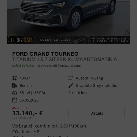
FORD GRAND TOURNEO
TITANIUM 1,5 7 SITZER KLIMAAUTOMATIK ANHÄNGERKUPPLUNG SITZHEIZUNG EINPARKHILFE KAMERA 17 ZOLL LEICHTMETALL ACC
sofort lieferbar
Neuwagen mit Tageszulassung
Fahrzeugnr.
43437
Getriebe
Autom. 7-Gang
Kraftstoff
Benzin
Außenfarbe
Graphite Grey metallic
Leistung
85 kW (116 PS)
Kilometerstand
10 km
05.05.2026
45.650,– €
33.140,– €
Details
incl. 19% MwSt.
Verbrauch kombiniert:
6,80 l/100km
CO
-Klasse:
E
2