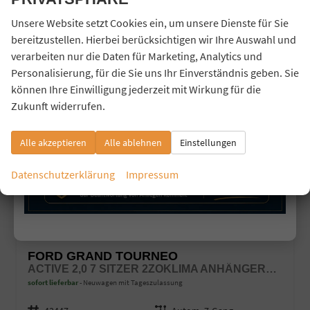
Unsere Website setzt Cookies ein, um unsere Dienste für Sie
bereitzustellen. Hierbei berücksichtigen wir Ihre Auswahl und
26,9%
verarbeiten nur die Daten für Marketing, Analytics und
Personalisierung, für die Sie uns Ihr Einverständnis geben. Sie
können Ihre Einwilligung jederzeit mit Wirkung für die
Zukunft widerrufen.
Alle akzeptieren
Alle ablehnen
Einstellungen
Datenschutzerklärung
Impressum
FORD GRAND TOURNEO
ACTIVE 2,0 7 SITZER 2ZOKLIMA ANHÄNGERKUPPLUNG PANORAMADACH AGR SITZE SITZHEIZUNG EINPARKHILFE KAMERA 17 ZOLL LEICHTMETALL ACC
sofort lieferbar
Neuwagen mit Tageszulassung