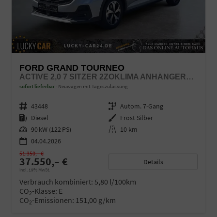
FORD GRAND TOURNEO
ACTIVE 2,0 7 SITZER 2ZOKLIMA ANHÄNGERKUPPLUNG PANORAMADACH AGR SITZE SITZHEIZUNG EINPARKHILFE KAMERA 17 ZOLL LEICHTMETALL ACC
sofort lieferbar
Neuwagen mit Tageszulassung
Fahrzeugnr.
43448
Getriebe
Autom. 7-Gang
Kraftstoff
Diesel
Außenfarbe
Frost Silber
Leistung
90 kW (122 PS)
Kilometerstand
10 km
04.04.2026
51.350,– €
37.550,– €
Details
incl. 19% MwSt.
Verbrauch kombiniert:
5,80 l/100km
CO
-Klasse:
E
2
CO
-Emissionen:
151,00 g/km
2