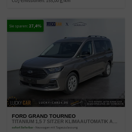
CO
-Emissionen:
155,00 g/km
2
27,4%
FORD GRAND TOURNEO
TITANIUM 1,5 7 SITZER KLIMAAUTOMATIK ANHÄNGERKUPPLUNG SITZHEIZUNG EINPARKHILFE KAMERA 17 ZOLL LEICHTMETALL ACC
sofort lieferbar
Neuwagen mit Tageszulassung