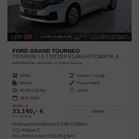
FORD GRAND TOURNEO
TITANIUM 1,5 7 SITZER KLIMAAUTOMATIK ANHÄNGERKUPPLUNG SITZHEIZUNG EINPARKHILFE KAMERA 17 ZOLL LEICHTMETALL ACC
sofort lieferbar
Neuwagen mit Tageszulassung
Fahrzeugnr.
43442
Getriebe
Autom. 7-Gang
Kraftstoff
Benzin
Außenfarbe
Frozen Weiß
Leistung
85 kW (116 PS)
Kilometerstand
10 km
06.05.2026
45.650,– €
33.140,– €
Details
incl. 19% MwSt.
Verbrauch kombiniert:
6,80 l/100km
CO
-Klasse:
E
2
CO
-Emissionen:
155,00 g/km
2