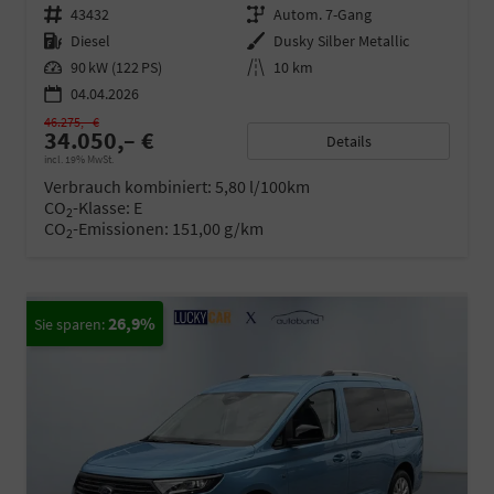
Fahrzeugnr.
43432
Getriebe
Autom. 7-Gang
Kraftstoff
Diesel
Außenfarbe
Dusky Silber Metallic
Leistung
90 kW (122 PS)
Kilometerstand
10 km
04.04.2026
46.275,– €
34.050,– €
Details
incl. 19% MwSt.
Verbrauch kombiniert:
5,80 l/100km
CO
-Klasse:
E
2
CO
-Emissionen:
151,00 g/km
2
26,9%