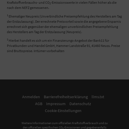
Kraftstoffverbrauchs- und CO
-Emissionswerte in vielen Fällen höher als die
2
nach dem NEFZ gemessenen.
1
Ehemaliger Neupreis (Unverbindliche Preisempfehlung des Herstellers am Tag
der Erstzulassung). Der errechnete Preisvorteil sowie die angegebene Ersparnis
errechnet sich gegenüber der ehemaligen unverbindlichen Preisempfehlung
des Herstellers am Tag der Erstzulassung (Neupreis).
2
Hierbei handelt es sich um ein Finanzierungs-Angebot der Bank11 für
Privatkunden und Handel GmbH, Hammer Landstraße 91, 41460 Neuss. Preise
sind Bruttopreise. Irrtümer vorbehalten
Anmelden
Barrierefreiheitserklärung
llms.txt
AGB
Impressum
Datenschutz
Cookie-Einstellungen
Weitere Informationen zum offiziellen Kraftstoffverbrauch und zu
den offiziellen spezifischen CO
-Emissionen und gegebenenfalls
2