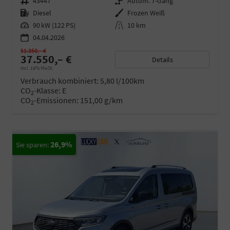
Fahrzeugnr.
43447
Getriebe
Autom. 7-Gang
Kraftstoff
Diesel
Außenfarbe
Frozen Weiß
Leistung
90 kW (122 PS)
Kilometerstand
10 km
04.04.2026
51.350,– €
37.550,– €
Details
incl. 19% MwSt.
Verbrauch kombiniert:
5,80 l/100km
CO
-Klasse:
E
2
CO
-Emissionen:
151,00 g/km
2
26,9%