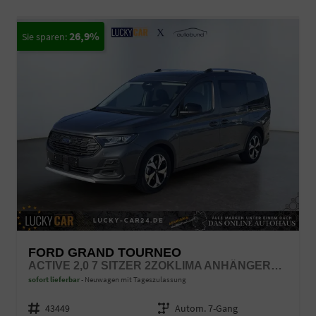
26,9%
FORD GRAND TOURNEO
ACTIVE 2,0 7 SITZER 2ZOKLIMA ANHÄNGERKUPPLUNG PANORAMADACH AGR SITZE SITZHEIZUNG EINPARKHILFE KAMERA 17 ZOLL LEICHTMETALL ACC
sofort lieferbar
Neuwagen mit Tageszulassung
Fahrzeugnr.
43449
Getriebe
Autom. 7-Gang