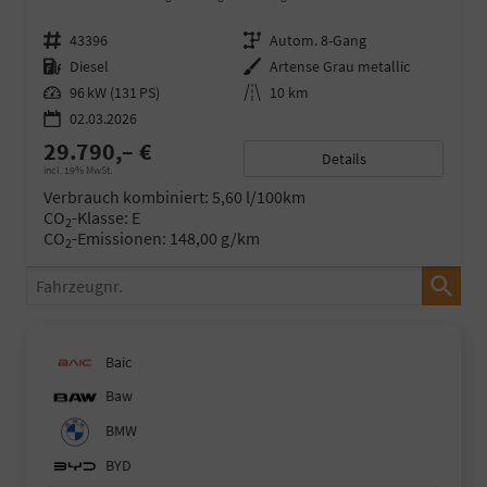
Fahrzeugnr.
43396
Getriebe
Autom. 8-Gang
Kraftstoff
Diesel
Außenfarbe
Artense Grau metallic
Leistung
96 kW (131 PS)
Kilometerstand
10 km
02.03.2026
29.790,– €
Details
incl. 19% MwSt.
Verbrauch kombiniert:
5,60 l/100km
CO
-Klasse:
E
2
CO
-Emissionen:
148,00 g/km
2
Fahrzeugnr.
Baic
Baw
BMW
BYD