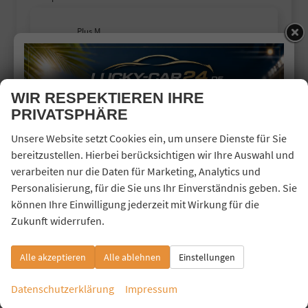
Plus M
Cupra
Dacia
WIR RESPEKTIEREN IHRE
Fiat
PRIVATSPHÄRE
Ford
Unsere Website setzt Cookies ein, um unsere Dienste für Sie
Hyundai
bereitzustellen. Hierbei berücksichtigen wir Ihre Auswahl und
verarbeiten nur die Daten für Marketing, Analytics und
Jaecoo
Personalisierung, für die Sie uns Ihr Einverständnis geben. Sie
Jeep
können Ihre Einwilligung jederzeit mit Wirkung für die
Kia
Zukunft widerrufen.
Land Rover
Alle akzeptieren
Alle ablehnen
Einstellungen
Mercedes-Benz
MG
Datenschutzerklärung
Impressum
Mitsubishi