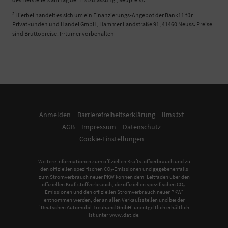
2
Hierbei handelt es sich um ein Finanzierungs-Angebot der Bank11 für
Privatkunden und Handel GmbH, Hammer Landstraße 91, 41460 Neuss. Preise
sind Bruttopreise. Irrtümer vorbehalten
Anmelden
Barrierefreiheitserklärung
llms.txt
AGB
Impressum
Datenschutz
Cookie-Einstellungen
Weitere Informationen zum offiziellen Kraftstoffverbrauch und zu
den offiziellen spezifischen CO
-Emissionen und gegebenenfalls
2
zum Stromverbrauch neuer PKW können dem 'Leitfaden über den
offiziellen Kraftstoffverbrauch, die offiziellen spezifischen CO
-
2
Emissionen und den offiziellen Stromverbrauch neuer PKW'
entnommen werden, der an allen Verkaufsstellen und bei der
'Deutschen Automobil Treuhand GmbH' unentgeltlich erhältlich
ist unter www.dat.de.