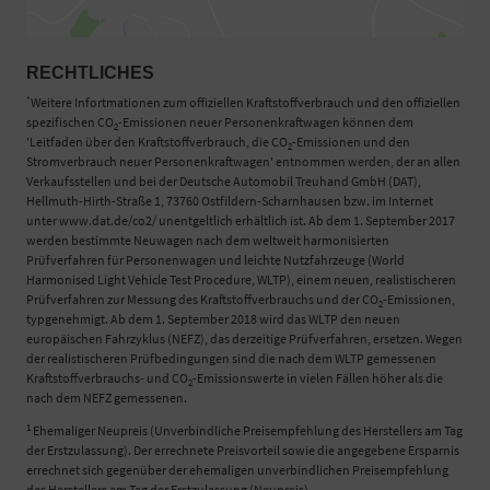
RECHTLICHES
*
Weitere Infortmationen zum offiziellen Kraftstoffverbrauch und den offiziellen
spezifischen CO
-Emissionen neuer Personenkraftwagen können dem
2
'Leitfaden über den Kraftstoffverbrauch, die CO
-Emissionen und den
2
Stromverbrauch neuer Personenkraftwagen' entnommen werden, der an allen
Verkaufsstellen und bei der Deutsche Automobil Treuhand GmbH (DAT),
Hellmuth-Hirth-Straße 1, 73760 Ostfildern-Scharnhausen bzw. im Internet
unter www.dat.de/co2/ unentgeltlich erhältlich ist. Ab dem 1. September 2017
werden bestimmte Neuwagen nach dem weltweit harmonisierten
Prüfverfahren für Personenwagen und leichte Nutzfahrzeuge (World
Harmonised Light Vehicle Test Procedure, WLTP), einem neuen, realistischeren
Prüfverfahren zur Messung des Kraftstoffverbrauchs und der CO
-Emissionen,
2
typgenehmigt. Ab dem 1. September 2018 wird das WLTP den neuen
europäischen Fahrzyklus (NEFZ), das derzeitige Prüfverfahren, ersetzen. Wegen
der realistischeren Prüfbedingungen sind die nach dem WLTP gemessenen
Kraftstoffverbrauchs- und CO
-Emissionswerte in vielen Fällen höher als die
2
nach dem NEFZ gemessenen.
1
Ehemaliger Neupreis (Unverbindliche Preisempfehlung des Herstellers am Tag
der Erstzulassung). Der errechnete Preisvorteil sowie die angegebene Ersparnis
errechnet sich gegenüber der ehemaligen unverbindlichen Preisempfehlung
des Herstellers am Tag der Erstzulassung (Neupreis).