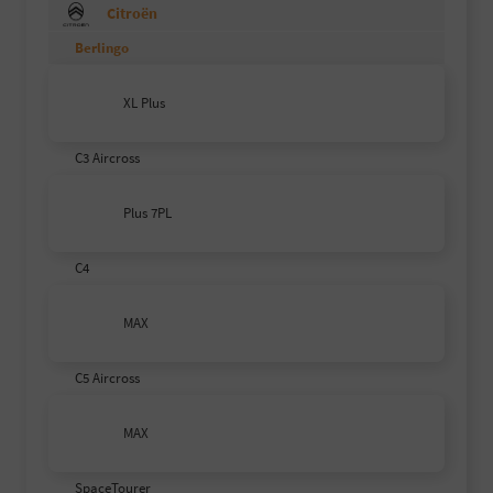
Citroën
Berlingo
XL Plus
C3 Aircross
Plus 7PL
C4
MAX
C5 Aircross
MAX
SpaceTourer