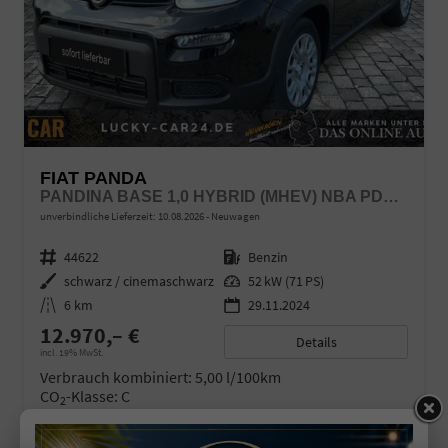
FIAT PANDA
PANDINA BASE 1,0 HYBRID (MHEV) NBA PDC SHA
unverbindliche Lieferzeit:
10.08.2026
Neuwagen
Fahrzeugnr.
44622
Kraftstoff
Benzin
Außenfarbe
schwarz / cinemaschwarz
Leistung
52 kW (71 PS)
Kilometerstand
6 km
29.11.2024
12.970,– €
Details
incl. 19% MwSt.
Verbrauch kombiniert:
5,00 l/100km
CO
-Klasse:
C
2
CO
-Emissionen:
113,00 g/km
2