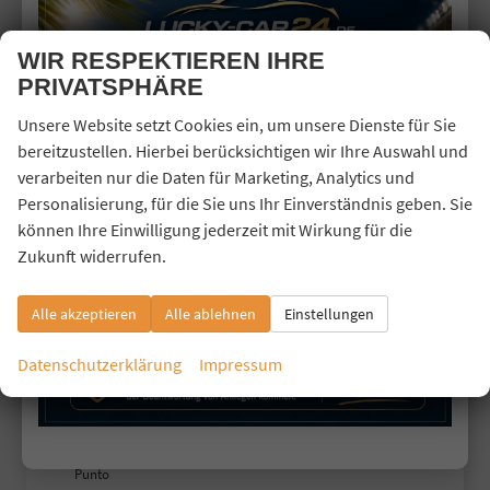
Fahrzeugnr.
WIR RESPEKTIEREN IHRE
PRIVATSPHÄRE
Baic
Baw
Unsere Website setzt Cookies ein, um unsere Dienste für Sie
bereitzustellen. Hierbei berücksichtigen wir Ihre Auswahl und
BYD
verarbeiten nur die Daten für Marketing, Analytics und
Citroën
Personalisierung, für die Sie uns Ihr Einverständnis geben. Sie
Cupra
können Ihre Einwilligung jederzeit mit Wirkung für die
Zukunft widerrufen.
Dacia
Fiat
Alle akzeptieren
Alle ablehnen
Einstellungen
Panda
Datenschutzerklärung
Impressum
Base
Pandina Base
Punto