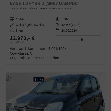
BASE 1,0 HYBRID (MHEV DAB PDC
unverbindliche Lieferzeit:
10.08.2026
Gebrauchtwagen
Fahrzeugnr.
44537
Kraftstoff
Benzin
Außenfarbe
weiss / gelatoweiss
Leistung
52 kW (71 PS)
Kilometerstand
8 km
28.06.2024
12.970,– €
Details
incl. 19% MwSt.
Verbrauch kombiniert:
5,00 l/100km
CO
-Klasse:
C
2
CO
-Emissionen:
114,00 g/km
2