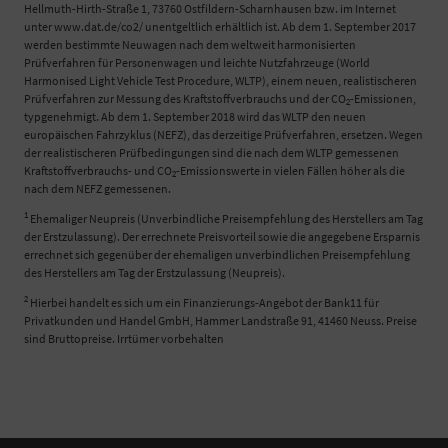
Hellmuth-Hirth-Straße 1, 73760 Ostfildern-Scharnhausen bzw. im Internet
unter www.dat.de/co2/ unentgeltlich erhältlich ist. Ab dem 1. September 2017
werden bestimmte Neuwagen nach dem weltweit harmonisierten
Prüfverfahren für Personenwagen und leichte Nutzfahrzeuge (World
Harmonised Light Vehicle Test Procedure, WLTP), einem neuen, realistischeren
Prüfverfahren zur Messung des Kraftstoffverbrauchs und der CO
-Emissionen,
2
typgenehmigt. Ab dem 1. September 2018 wird das WLTP den neuen
europäischen Fahrzyklus (NEFZ), das derzeitige Prüfverfahren, ersetzen. Wegen
der realistischeren Prüfbedingungen sind die nach dem WLTP gemessenen
Kraftstoffverbrauchs- und CO
-Emissionswerte in vielen Fällen höher als die
2
nach dem NEFZ gemessenen.
1
Ehemaliger Neupreis (Unverbindliche Preisempfehlung des Herstellers am Tag
der Erstzulassung). Der errechnete Preisvorteil sowie die angegebene Ersparnis
errechnet sich gegenüber der ehemaligen unverbindlichen Preisempfehlung
des Herstellers am Tag der Erstzulassung (Neupreis).
2
Hierbei handelt es sich um ein Finanzierungs-Angebot der Bank11 für
Privatkunden und Handel GmbH, Hammer Landstraße 91, 41460 Neuss. Preise
sind Bruttopreise. Irrtümer vorbehalten