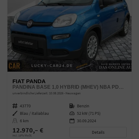
FIAT PANDA
PANDINA BASE 1,0 HYBRID (MHEV) NBA PDC SHA
unverbindliche Lieferzeit:
10.08.2026
Neuwagen
Fahrzeugnr.
43770
Kraftstoff
Benzin
Außenfarbe
Blau / italiablau
Leistung
52 kW (71 PS)
Kilometerstand
6 km
30.09.2024
12.970,– €
Details
incl. 19% MwSt.