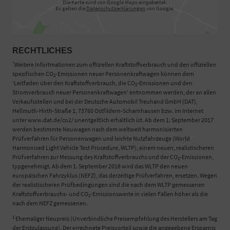
Die Karte wird von Google Maps eingebettet.
Es gelten die
Datenschutzerklärungen
von Google.
RECHTLICHES
*
Weitere Infortmationen zum offiziellen Kraftstoffverbrauch und den offiziellen
spezifischen CO
-Emissionen neuer Personenkraftwagen können dem
2
'Leitfaden über den Kraftstoffverbrauch, die CO
-Emissionen und den
2
Stromverbrauch neuer Personenkraftwagen' entnommen werden, der an allen
Verkaufsstellen und bei der Deutsche Automobil Treuhand GmbH (DAT),
Hellmuth-Hirth-Straße 1, 73760 Ostfildern-Scharnhausen bzw. im Internet
unter www.dat.de/co2/ unentgeltlich erhältlich ist. Ab dem 1. September 2017
werden bestimmte Neuwagen nach dem weltweit harmonisierten
Prüfverfahren für Personenwagen und leichte Nutzfahrzeuge (World
Harmonised Light Vehicle Test Procedure, WLTP), einem neuen, realistischeren
Prüfverfahren zur Messung des Kraftstoffverbrauchs und der CO
-Emissionen,
2
typgenehmigt. Ab dem 1. September 2018 wird das WLTP den neuen
europäischen Fahrzyklus (NEFZ), das derzeitige Prüfverfahren, ersetzen. Wegen
der realistischeren Prüfbedingungen sind die nach dem WLTP gemessenen
Kraftstoffverbrauchs- und CO
-Emissionswerte in vielen Fällen höher als die
2
nach dem NEFZ gemessenen.
1
Ehemaliger Neupreis (Unverbindliche Preisempfehlung des Herstellers am Tag
der Erstzulassung). Der errechnete Preisvorteil sowie die angegebene Ersparnis