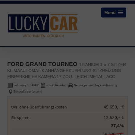
Menü
FORD GRAND TOURNEO
TITANIUM 1,5 7 SITZER
KLIMAAUTOMATIK ANHÄNGERKUPPLUNG SITZHEIZUNG
EINPARKHILFE KAMERA 17 ZOLL LEICHTMETALL ACC
Fahrzeugnr.:
43435
sofort lieferbar
Neuwagen mit Tageszulassung
Zentrallager (extern)
45.650,– €
UVP ohne Überführungskosten
12.520,– €
Sie sparen:
27,4%
34.300,– €