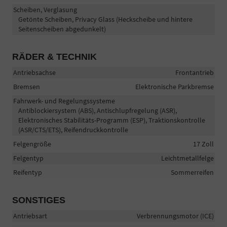
Scheiben, Verglasung
Getönte Scheiben, Privacy Glass (Heckscheibe und hintere
Seitenscheiben abgedunkelt)
RÄDER & TECHNIK
Antriebsachse
Frontantrieb
Bremsen
Elektronische Parkbremse
Fahrwerk- und Regelungssysteme
Antiblockiersystem (ABS), Antischlupfregelung (ASR),
Elektronisches Stabilitäts-Programm (ESP), Traktionskontrolle
(ASR/CTS/ETS), Reifendruckkontrolle
Felgengröße
17 Zoll
Felgentyp
Leichtmetallfelge
Reifentyp
Sommerreifen
SONSTIGES
Antriebsart
Verbrennungsmotor (ICE)