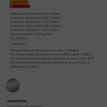
Verbrauch kombiniert:
6,80 l/100km
Verbrauch Innenstadt:
8,60 l/100km
Verbrauch Stadtrand:
6,70 l/100km
Verbrauch Landstraße:
5,80 l/100km
Verbrauch Autobahn:
7,10 l/100km
CO
-Emissionen:
155,00 g/km
2
CO
-Klasse:
E
2
Download
Energiekosten bei 15.000 km pro Jahr:
1.778,88 €
CO2 Kosten (niedrig)
:
1.395,- €
(Kosten Durchschnitt 10 Jahre)
CO2 Kosten (mittel)
:
3.313,12 €
(Kosten Durchschnitt 10 Jahre)
CO2 Kosten (hoch)
:
5.115,- €
(Kosten Durchschnitt 10 Jahre)
Jahressteuer:
164,- €
Außenfarbe
Graphite Grey metallic