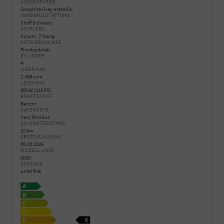
AUSSENFARBE
Graphite Grey metallic
INNENAUSSTATTUNG
Stoff Schwarz
GETRIEBE
Autom. 7-Gang
ANTRIEBSACHSE
Frontantrieb
ZYLINDER
4
HUBRAUM
1.498 ccm
LEISTUNG
85 kW (116 PS)
KRAFTSTOFF
Benzin
KATEGORIE
Van/Minibus
KILOMETERSTAND
10 km
ERSTZULASSUNG
05.05.2026
MODELLJAHR
2026
ZUSTAND
unfallfrei