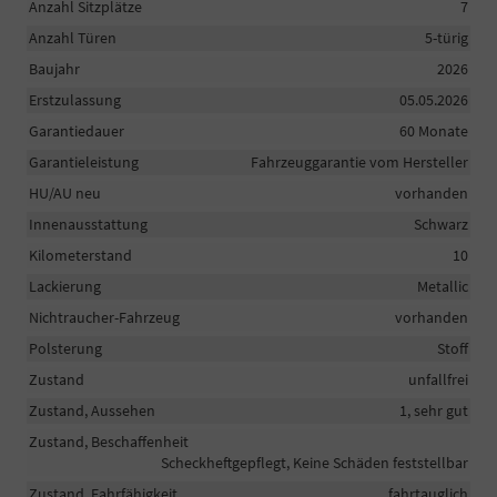
Anzahl Sitzplätze
7
Anzahl Türen
5-türig
Baujahr
2026
Erstzulassung
05.05.2026
Garantiedauer
60 Monate
Garantieleistung
Fahrzeuggarantie vom Hersteller
HU/AU neu
vorhanden
Innenausstattung
Schwarz
Kilometerstand
10
Lackierung
Metallic
Nichtraucher-Fahrzeug
vorhanden
Polsterung
Stoff
Zustand
unfallfrei
Zustand, Aussehen
1, sehr gut
Zustand, Beschaffenheit
Scheckheftgepflegt, Keine Schäden feststellbar
Zustand, Fahrfähigkeit
fahrtauglich