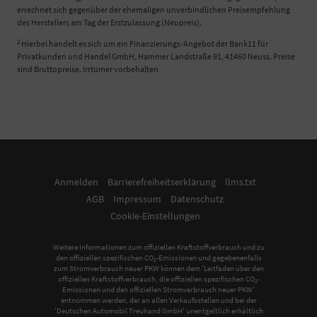
errechnet sich gegenüber der ehemaligen unverbindlichen Preisempfehlung
des Herstellers am Tag der Erstzulassung (Neupreis).
2
Hierbei handelt es sich um ein Finanzierungs-Angebot der Bank11 für
Privatkunden und Handel GmbH, Hammer Landstraße 91, 41460 Neuss. Preise
sind Bruttopreise. Irrtümer vorbehalten
Anmelden
Barrierefreiheitserklärung
llms.txt
AGB
Impressum
Datenschutz
Cookie-Einstellungen
Weitere Informationen zum offiziellen Kraftstoffverbrauch und zu
den offiziellen spezifischen CO
-Emissionen und gegebenenfalls
2
zum Stromverbrauch neuer PKW können dem 'Leitfaden über den
offiziellen Kraftstoffverbrauch, die offiziellen spezifischen CO
-
2
Emissionen und den offiziellen Stromverbrauch neuer PKW'
entnommen werden, der an allen Verkaufsstellen und bei der
'Deutschen Automobil Treuhand GmbH' unentgeltlich erhältlich