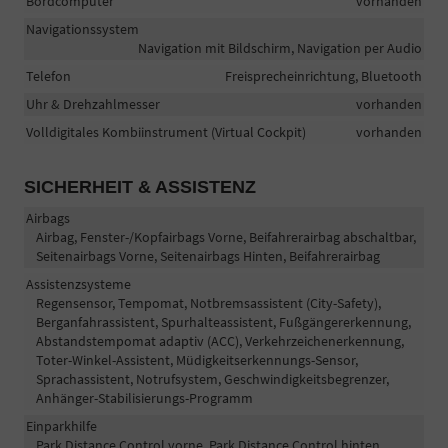
Bordcomputer
vorhanden
Navigationssystem
Navigation mit Bildschirm, Navigation per Audio
Telefon
Freisprecheinrichtung, Bluetooth
Uhr & Drehzahlmesser
vorhanden
Volldigitales Kombiinstrument (Virtual Cockpit)
vorhanden
SICHERHEIT & ASSISTENZ
Airbags
Airbag, Fenster-/Kopfairbags Vorne, Beifahrerairbag abschaltbar,
Seitenairbags Vorne, Seitenairbags Hinten, Beifahrerairbag
Assistenzsysteme
Regensensor, Tempomat, Notbremsassistent (City-Safety),
Berganfahrassistent, Spurhalteassistent, Fußgängererkennung,
Abstandstempomat adaptiv (ACC), Verkehrzeichenerkennung,
Toter-Winkel-Assistent, Müdigkeitserkennungs-Sensor,
Sprachassistent, Notrufsystem, Geschwindigkeitsbegrenzer,
Anhänger-Stabilisierungs-Programm
Einparkhilfe
Park Distance Control vorne, Park Distance Control hinten,