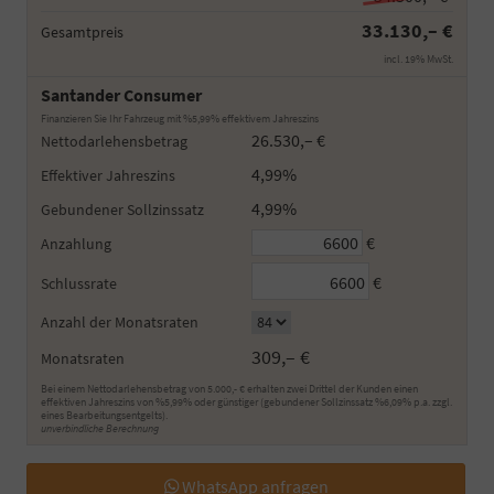
33.130,– €
Gesamtpreis
incl. 19% MwSt.
Santander Consumer
Finanzieren Sie Ihr Fahrzeug mit %5,99% effektivem Jahreszins
26.530,– €
Nettodarlehensbetrag
4,99%
Effektiver Jahreszins
4,99%
Gebundener Sollzinssatz
€
Anzahlung
€
Schlussrate
Anzahl der Monatsraten
309,– €
Monatsraten
Bei einem Nettodarlehensbetrag von 5.000,- € erhalten zwei Drittel der Kunden einen
effektiven Jahreszins von %5,99% oder günstiger (gebundener Sollzinssatz %6,09% p.a. zzgl.
eines Bearbeitungsentgelts).
unverbindliche Berechnung
WhatsApp anfragen