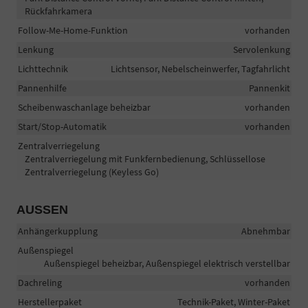
Rückfahrkamera
Follow-Me-Home-Funktion
vorhanden
Lenkung
Servolenkung
Lichttechnik
Lichtsensor, Nebelscheinwerfer, Tagfahrlicht
Pannenhilfe
Pannenkit
Scheibenwaschanlage beheizbar
vorhanden
Start/Stop-Automatik
vorhanden
Zentralverriegelung
Zentralverriegelung mit Funkfernbedienung, Schlüssellose
Zentralverriegelung (Keyless Go)
AUSSEN
Anhängerkupplung
Abnehmbar
Außenspiegel
Außenspiegel beheizbar, Außenspiegel elektrisch verstellbar
Dachreling
vorhanden
Herstellerpaket
Technik-Paket, Winter-Paket