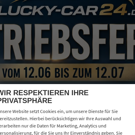
 Lane Keeping, ELK),
WIR RESPEKTIEREN IHRE
PRIVATSPHÄRE
nsere Website setzt Cookies ein, um unsere Dienste für Sie
ereitzustellen. Hierbei berücksichtigen wir Ihre Auswahl und
erarbeiten nur die Daten für Marketing, Analytics und
ersonalisierung, für die Sie uns Ihr Einverständnis geben. Sie