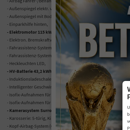
- Airbag Fahrer-/Beifahrerseite,
- Außenspiegel elektr. verstell-, heiz- und anklappbar,
- Außenspiegel mit Bodenbeleuchtung,
- Einparkhilfe hinten,
- Elektromotor 115 kW (cont. 60 kW),
- Elektron. Bremskraftverteiler (EBD),
- Fahrassistenz-System: Notfall-Spurhalteassistent (Emergency
- Fahrassistenz-System: Spurwechselassistent (LDA),
- Heckleuchten LED,
- HV-Batterie 43,2 kWh,
- Induktionsladeschale für Smartphone,
- Intelligenter Geschwindigkeits-Begrenzer (ISLC),
- Isofix-Aufnahmen für Kindersitz an Beifahrersitz,
- Isofix-Aufnahmen für Kindersitz an Rücksitz,
U
- Kamerasystem Surround View 360°,
b
- Karosserie: 5-türig, Kindersicherung,
v
- Kopf-Airbag-System (Curtain-Airbag),
P