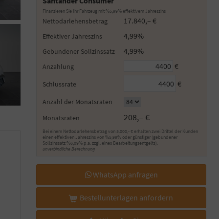
Santander Consumer
Finanzieren Sie Ihr Fahrzeug mit %5,99% effektivem Jahreszins
17.840,– €
Nettodarlehensbetrag
4,99%
Effektiver Jahreszins
4,99%
Gebundener Sollzinssatz
€
Anzahlung
€
Schlussrate
Anzahl der Monatsraten
208,– €
Monatsraten
Bei einem Nettodarlehensbetrag von 5.000,- € erhalten zwei Drittel der Kunden
einen effektiven Jahreszins von %5,99% oder günstiger (gebundener
Sollzinssatz %6,09% p.a. zzgl. eines Bearbeitungsentgelts).
unverbindliche Berechnung
WhatsApp anfragen
Bestellunterlagen anfordern