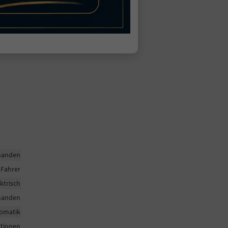
handen
Fahrer
ktrisch
handen
omatik
ktionen