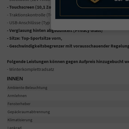
- Touchscreen (10,1 Zoll) elektrisch drehbar,
- Traktionskontrolle (TCS),
- USB-Anschlüsse (Typ C und Typ A),
- Verglasung hinten abgedunkelt (Privacy Glass)
- Sitze: Top-Sportsitze vorn,
- Geschwindigkeitsbegrenzer mit vorausschauender Regelun
Folgende Leistungen können gegen Aufpreis hinzugebucht w
- Winterkomplettradsatz
INNEN
Ambiente-Beleuchtung
Armlehnen
Fensterheber
Gepäckraumabtrennung
Klimatisierung
Lenkrad