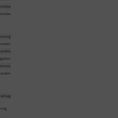
ortsitze
ersitze
uerung
hscreen
handen
igation
tphones
handen
rairbag
nung,