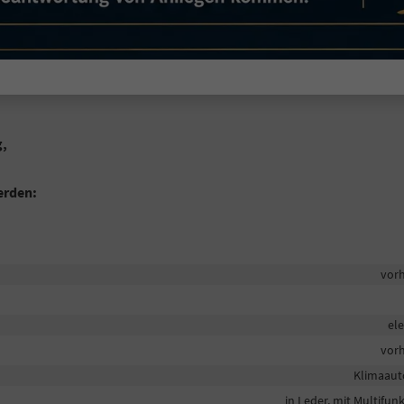
g,
erden:
vor
ele
vor
Klimaaut
in Leder, mit Multifun