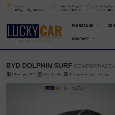
Kontakt
Haben Sie Fragen?
WhatsApp Verk
info@lucky-car24.de
02241-3260526
0176-804093
FAHRZEUGE
ZEN
KONTAKT
BYD DOLPHIN SURF
COMFORT/ACC/L
Fahrzeugnr.:
43529
sofort lieferbar
Neuwagen mit Tageszulassung