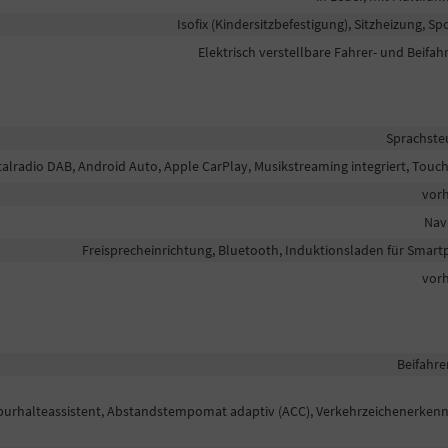
Isofix (Kindersitzbefestigung), Sitzheizung, Sp
Elektrisch verstellbare Fahrer- und Beifahr
Sprachste
talradio DAB, Android Auto, Apple CarPlay, Musikstreaming integriert, Touc
vor
Nav
Freisprecheinrichtung, Bluetooth, Induktionsladen für Smar
vor
Beifahre
 Spurhalteassistent, Abstandstempomat adaptiv (ACC), Verkehrzeichenerken