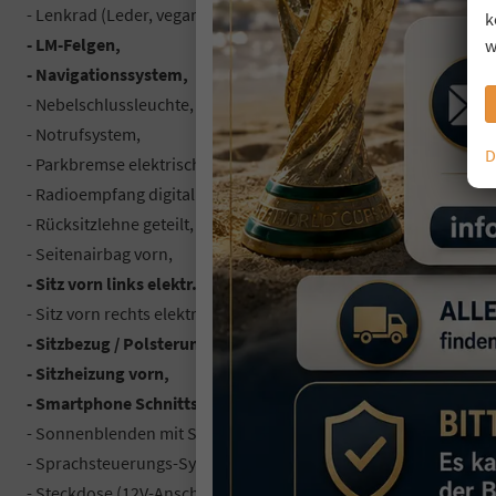
- Lenkrad (Leder, vegan) mit Multifunktion,
k
- LM-Felgen,
w
- Navigationssystem,
- Nebelschlussleuchte,
- Notrufsystem,
D
- Parkbremse elektrisch (EPB),
- Radioempfang digital (DAB+),
- Rücksitzlehne geteilt,
- Seitenairbag vorn,
- Sitz vorn links elektr. verstellbar (6-fach),
- Sitz vorn rechts elektr. verstellbar (4-fach),
- Sitzbezug / Polsterung: Leder, vegan,
- Sitzheizung vorn,
- Smartphone Schnittstelle (Apple CarPlay & Android Auto),
- Sonnenblenden mit Spiegel (beleuchtet),
- Sprachsteuerungs-System,
- Steckdose (12V-Anschluß),