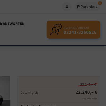
0
Parkplatz
 & ANTWORTEN
RUFEN SIE UNS AN!
02241-3260526
23.140,– €
22.240,– €
Gesamtpreis
incl. 19% MwSt.