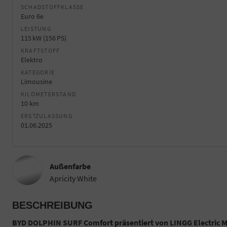
SCHADSTOFFKLASSE
Euro 6e
LEISTUNG
115 kW (156 PS)
KRAFTSTOFF
Elektro
KATEGORIE
Limousine
KILOMETERSTAND
10 km
ERSTZULASSUNG
01.06.2025
Außenfarbe
Apricity White
BESCHREIBUNG
BYD DOLPHIN SURF Comfort präsentiert von LINGG Electric Mo