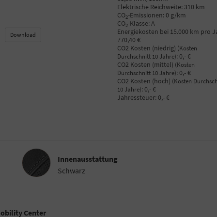
Elektrische Reichweite:
310 km
CO
-Emissionen:
0 g/km
2
CO
-Klasse:
A
2
Energiekosten bei 15.000 km pro J
Download
770,40 €
CO2 Kosten (niedrig)
(Kosten
:
0,- €
Durchschnitt 10 Jahre)
CO2 Kosten (mittel)
(Kosten
:
0,- €
Durchschnitt 10 Jahre)
CO2 Kosten (hoch)
(Kosten Durchsch
:
0,- €
10 Jahre)
Jahressteuer:
0,- €
Innenausstattung
Innenausstattung
Schwarz
bility Center