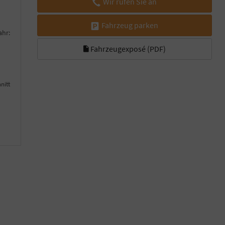
Wir rufen Sie an
Fahrzeug parken
ahr:
Fahrzeugexposé (PDF)
nitt