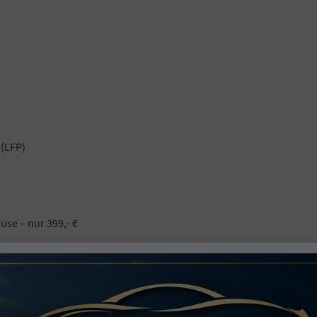
 (LFP)
se – nur 399,- €