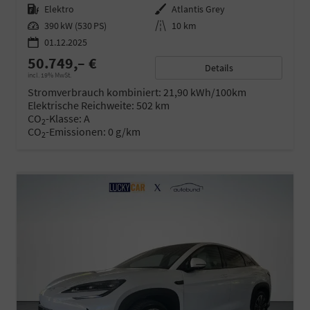
Kraftstoff
Elektro
Außenfarbe
Atlantis Grey
Leistung
390 kW (530 PS)
Kilometerstand
10 km
01.12.2025
50.749,– €
Details
incl. 19% MwSt.
Stromverbrauch kombiniert:
21,90 kWh/100km
Elektrische Reichweite:
502 km
CO
-Klasse:
A
2
CO
-Emissionen:
0 g/km
2