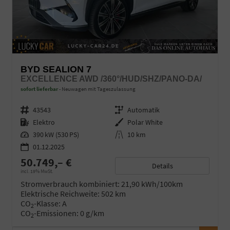
BYD SEALION 7
EXCELLENCE AWD /360°/HUD/SHZ/PANO-DA/
sofort lieferbar
Neuwagen mit Tageszulassung
Fahrzeugnr.
43543
Getriebe
Automatik
Kraftstoff
Elektro
Außenfarbe
Polar White
Leistung
390 kW (530 PS)
Kilometerstand
10 km
01.12.2025
50.749,– €
Details
incl. 19% MwSt.
Stromverbrauch kombiniert:
21,90 kWh/100km
Elektrische Reichweite:
502 km
CO
-Klasse:
A
2
CO
-Emissionen:
0 g/km
2