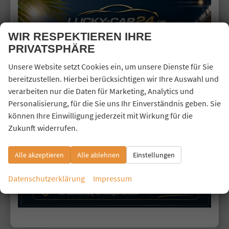
Seal
WIR RESPEKTIEREN IHRE
DESIGN
PRIVATSPHÄRE
Design
Unsere Website setzt Cookies ein, um unsere Dienste für Sie
Excellence
bereitzustellen. Hierbei berücksichtigen wir Ihre Auswahl und
verarbeiten nur die Daten für Marketing, Analytics und
Seal U
Personalisierung, für die Sie uns Ihr Einverständnis geben. Sie
Seal U DM-i
können Ihre Einwilligung jederzeit mit Wirkung für die
Zukunft widerrufen.
Boost
Design
Alle akzeptieren
Alle ablehnen
Einstellungen
Sealion 7
Datenschutzerklärung
Impressum
Citroën
Cupra
Dacia