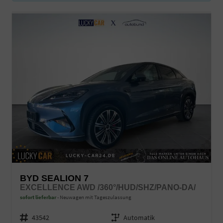
BYD SEALION 7
EXCELLENCE AWD /360°/HUD/SHZ/PANO-DA/
sofort lieferbar
Neuwagen mit Tageszulassung
Fahrzeugnr.
43542
Getriebe
Automatik