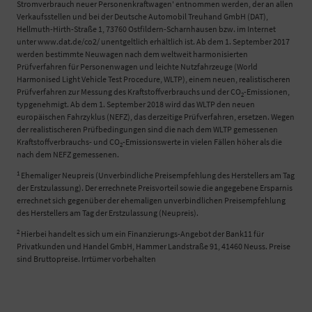
Stromverbrauch neuer Personenkraftwagen' entnommen werden, der an allen
Verkaufsstellen und bei der Deutsche Automobil Treuhand GmbH (DAT),
Hellmuth-Hirth-Straße 1, 73760 Ostfildern-Scharnhausen bzw. im Internet
unter www.dat.de/co2/ unentgeltlich erhältlich ist. Ab dem 1. September 2017
werden bestimmte Neuwagen nach dem weltweit harmonisierten
Prüfverfahren für Personenwagen und leichte Nutzfahrzeuge (World
Harmonised Light Vehicle Test Procedure, WLTP), einem neuen, realistischeren
Prüfverfahren zur Messung des Kraftstoffverbrauchs und der CO
-Emissionen,
2
typgenehmigt. Ab dem 1. September 2018 wird das WLTP den neuen
europäischen Fahrzyklus (NEFZ), das derzeitige Prüfverfahren, ersetzen. Wegen
der realistischeren Prüfbedingungen sind die nach dem WLTP gemessenen
Kraftstoffverbrauchs- und CO
-Emissionswerte in vielen Fällen höher als die
2
nach dem NEFZ gemessenen.
1
Ehemaliger Neupreis (Unverbindliche Preisempfehlung des Herstellers am Tag
der Erstzulassung). Der errechnete Preisvorteil sowie die angegebene Ersparnis
errechnet sich gegenüber der ehemaligen unverbindlichen Preisempfehlung
des Herstellers am Tag der Erstzulassung (Neupreis).
2
Hierbei handelt es sich um ein Finanzierungs-Angebot der Bank11 für
Privatkunden und Handel GmbH, Hammer Landstraße 91, 41460 Neuss. Preise
sind Bruttopreise. Irrtümer vorbehalten