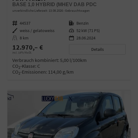
BASE 1,0 HYBRID (MHEV DAB PDC
unverbindliche Lieferzeit:
13.08.2026
Gebrauchtwagen
Fahrzeugnr.
44537
Kraftstoff
Benzin
Außenfarbe
weiss / gelatoweiss
Leistung
52 kW (71 PS)
Kilometerstand
8 km
28.06.2024
12.970,– €
Details
incl. 19% MwSt.
Verbrauch kombiniert:
5,00 l/100km
CO
-Klasse:
C
2
CO
-Emissionen:
114,00 g/km
2