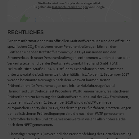
Die Karte wird von Google Maps eingebettet.
Es gelten die
Datenschutzerklärungen
von Google.
RECHTLICHES
*
Weitere Infortmationen zum offiziellen Kraftstoffverbrauch und den offiziellen
spezifischen CO
-Emissionen neuer Personenkraftwagen können dem
2
'Leitfaden über den Kraftstoffverbrauch, die CO
-Emissionen und den
2
Stromverbrauch neuer Personenkraftwagen' entnommen werden, der an allen
Verkaufsstellen und bei der Deutsche Automobil Treuhand GmbH (DAT),
Hellmuth-Hirth-Straße 1, 73760 Ostfildern-Scharnhausen bzw. im Internet
unter www.dat.de/co2/ unentgeltlich erhältlich ist. Ab dem 1. September 2017
werden bestimmte Neuwagen nach dem weltweit harmonisierten
Prüfverfahren für Personenwagen und leichte Nutzfahrzeuge (World
Harmonised Light Vehicle Test Procedure, WLTP), einem neuen, realistischeren
Prüfverfahren zur Messung des Kraftstoffverbrauchs und der CO
-Emissionen,
2
typgenehmigt. Ab dem 1. September 2018 wird das WLTP den neuen
europäischen Fahrzyklus (NEFZ), das derzeitige Prüfverfahren, ersetzen. Wegen
der realistischeren Prüfbedingungen sind die nach dem WLTP gemessenen
Kraftstoffverbrauchs- und CO
-Emissionswerte in vielen Fällen höher als die
2
nach dem NEFZ gemessenen.
1
Ehemaliger Neupreis (Unverbindliche Preisempfehlung des Herstellers am Tag