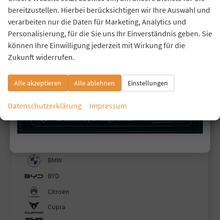
Außenfarbe
schwarz / cinemaschwarz
Leistung
52 kW (71 PS)
bereitzustellen. Hierbei berücksichtigen wir Ihre Auswahl und
Kilometerstand
3 km
30.09.2024
verarbeiten nur die Daten für Marketing, Analytics und
12.970,– €
Personalisierung, für die Sie uns Ihr Einverständnis geben. Sie
Details
incl. 19% MwSt.
können Ihre Einwilligung jederzeit mit Wirkung für die
Verbrauch kombiniert:
5,00 l/100km
Zukunft widerrufen.
CO
-Klasse:
C
2
CO
-Emissionen:
113,00 g/km
2
Alle akzeptieren
Alle ablehnen
Einstellungen
Fahrzeugnr.
Datenschutzerklärung
Impressum
Baic
Baw
BMW
BYD
Citroën
Cupra