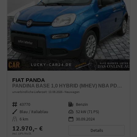
FIAT PANDA
PANDINA BASE 1,0 HYBRID (MHEV) NBA PDC SHA
unverbindliche Lieferzeit:
13.08.2026
Neuwagen
Fahrzeugnr.
43770
Kraftstoff
Benzin
Außenfarbe
Blau / italiablau
Leistung
52 kW (71 PS)
Kilometerstand
6 km
30.09.2024
12.970,– €
Details
incl. 19% MwSt.