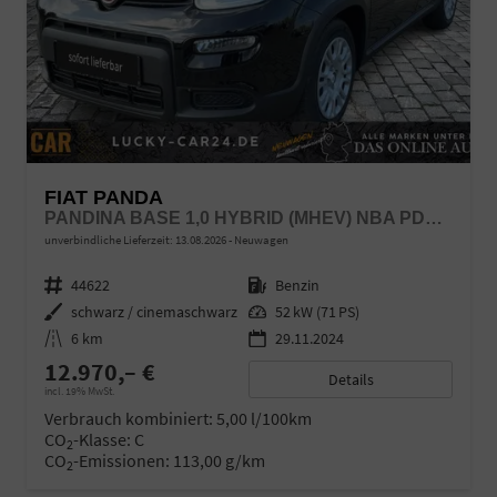
FIAT PANDA
PANDINA BASE 1,0 HYBRID (MHEV) NBA PDC SHA
unverbindliche Lieferzeit:
13.08.2026
Neuwagen
Fahrzeugnr.
44622
Kraftstoff
Benzin
Außenfarbe
schwarz / cinemaschwarz
Leistung
52 kW (71 PS)
Kilometerstand
6 km
29.11.2024
12.970,– €
Details
incl. 19% MwSt.
Verbrauch kombiniert:
5,00 l/100km
CO
-Klasse:
C
2
CO
-Emissionen:
113,00 g/km
2