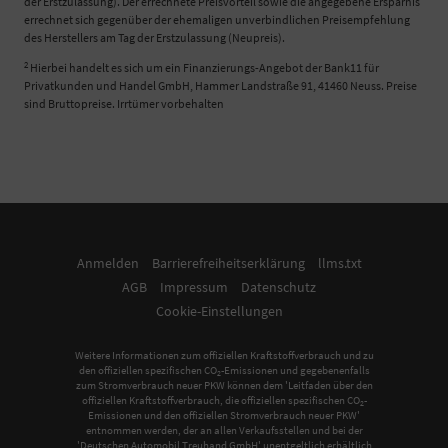
der Erstzulassung). Der errechnete Preisvorteil sowie die angegebene Ersparnis
errechnet sich gegenüber der ehemaligen unverbindlichen Preisempfehlung
des Herstellers am Tag der Erstzulassung (Neupreis).
2
Hierbei handelt es sich um ein Finanzierungs-Angebot der Bank11 für
Privatkunden und Handel GmbH, Hammer Landstraße 91, 41460 Neuss. Preise
sind Bruttopreise. Irrtümer vorbehalten
Anmelden
Barrierefreiheitserklärung
llms.txt
AGB
Impressum
Datenschutz
Cookie-Einstellungen
Weitere Informationen zum offiziellen Kraftstoffverbrauch und zu
den offiziellen spezifischen CO
-Emissionen und gegebenenfalls
2
zum Stromverbrauch neuer PKW können dem 'Leitfaden über den
offiziellen Kraftstoffverbrauch, die offiziellen spezifischen CO
-
2
Emissionen und den offiziellen Stromverbrauch neuer PKW'
entnommen werden, der an allen Verkaufsstellen und bei der
'Deutschen Automobil Treuhand GmbH' unentgeltlich erhältlich