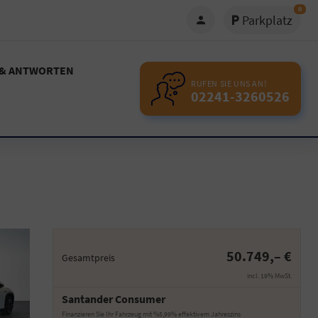
0
Parkplatz
 & ANTWORTEN
RUFEN SIE UNS AN!
02241-3260526
50.749,– €
Gesamtpreis
incl. 19% MwSt.
Santander Consumer
Finanzieren Sie Ihr Fahrzeug mit %5,99% effektivem Jahreszins