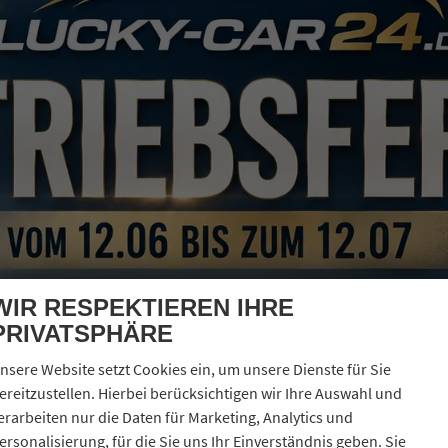
-Home-Lichtfunktion,
WIR RESPEKTIEREN IHRE
PRIVATSPHÄRE
nsere Website setzt Cookies ein, um unsere Dienste für Sie
 Lane Keeping, ELK),
ereitzustellen. Hierbei berücksichtigen wir Ihre Auswahl und
erarbeiten nur die Daten für Marketing, Analytics und
ng, UV-Schutz und Geräuschdämmung,
ersonalisierung, für die Sie uns Ihr Einverständnis geben. Sie