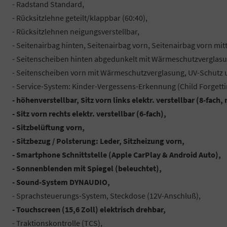
- Radstand Standard,
- Rücksitzlehne geteilt/klappbar (60:40),
- Rücksitzlehnen neigungsverstellbar,
- Seitenairbag hinten, Seitenairbag vorn, Seitenairbag vorn mit
- Seitenscheiben hinten abgedunkelt mit Wärmeschutzverglasu
- Seitenscheiben vorn mit Wärmeschutzverglasung, UV-Schut
- Service-System: Kinder-Vergessens-Erkennung (Child Forgetti
- höhenverstellbar, Sitz vorn links elektr. verstellbar (8-fach
- Sitz vorn rechts elektr. verstellbar (6-fach),
- Sitzbelüftung vorn,
- Sitzbezug / Polsterung: Leder, Sitzheizung vorn,
- Smartphone Schnittstelle (Apple CarPlay & Android Auto),
- Sonnenblenden mit Spiegel (beleuchtet),
- Sound-System DYNAUDIO,
- Sprachsteuerungs-System, Steckdose (12V-Anschluß),
- Touchscreen (15,6 Zoll) elektrisch drehbar,
- Traktionskontrolle (TCS),