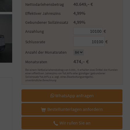
40.649,– €
Nettodarlehensbetrag
4,99%
Effektiver Jahreszins
4,99%
Gebundener Sollzinssatz
€
Anzahlung
€
Schlussrate
Anzahl der Monatsraten
474,– €
Monatsraten
Bei einem Nettodarlehensbetrag von 5.000,- € erhalten zwei Drittel der Kunden
einen effektiven Jahreszins von %5,99% oder günstiger (gebundener
Sollzinssatz %6,09% p.a. zzgl. eines Bearbeitungsentgelts).
unverbindliche Berechnung
WhatsApp anfragen
Bestellunterlagen anfordern
Wir rufen Sie an