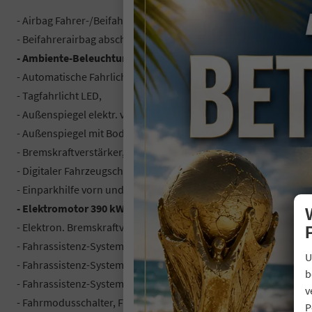
- Airbag Fahrer-/Beifahrerseite,
- Beifahrerairbag abschaltbar,
- Ambiente-Beleuchtung,
- Automatische Fahrlichtschaltung mit Leaving Home / Coming
- Tagfahrlicht LED,
- Außenspiegel elektr. verstell-, heiz- und anklappbar,
- Außenspiegel mit Bodenbeleuchtung,
- Bremskraftverstärker,
- Digitaler Fahrzeugschlüssel im Smartphone,
- Einparkhilfe vorn und hinten,
- Elektromotor 390 kW (cont. 145 kW),
- Elektron. Bremskraftverteiler (EBD),
- Fahrassistenz-System: Auspark-Assistent,
U
- Fahrassistenz-System: Notfall-Spurhalteassistent (Emergency
b
- Fahrassistenz-System: Spurverlassenswarnung,
v
- Fahrmodusschalter, Frontscheibe mit Wärmeschutzverglasu
P