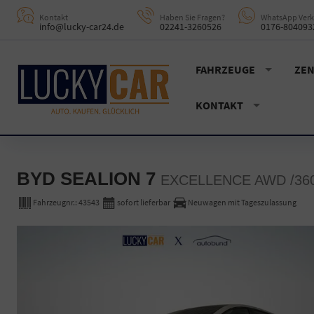
Kontakt
Haben Sie Fragen?
WhatsApp Verk
info@lucky-car24.de
02241-3260526
0176-804093
FAHRZEUGE
ZEN
KONTAKT
BYD SEALION 7
EXCELLENCE AWD /360
Fahrzeugnr.:
43543
sofort lieferbar
Neuwagen mit Tageszulassung