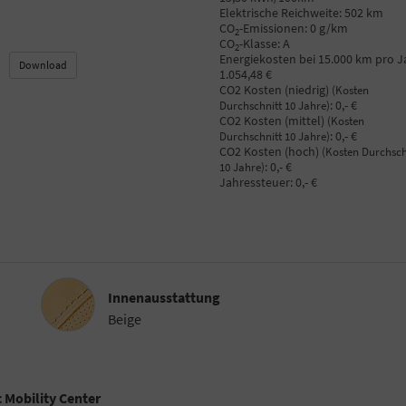
Elektrische Reichweite:
502 km
CO
-Emissionen:
0 g/km
2
CO
-Klasse:
A
2
Energiekosten bei 15.000 km pro J
Download
1.054,48 €
CO2 Kosten (niedrig)
(Kosten
:
0,- €
Durchschnitt 10 Jahre)
CO2 Kosten (mittel)
(Kosten
:
0,- €
Durchschnitt 10 Jahre)
CO2 Kosten (hoch)
(Kosten Durchsch
:
0,- €
10 Jahre)
Jahressteuer:
0,- €
Innenausstattung
Innenausstattung
Beige
 Mobility Center