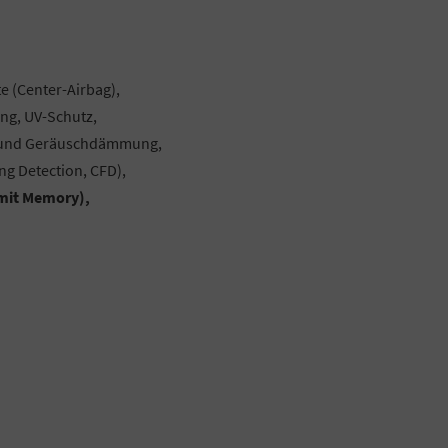
te (Center-Airbag),
ng, UV-Schutz,
z und Geräuschdämmung,
ng Detection, CFD),
, mit Memory),