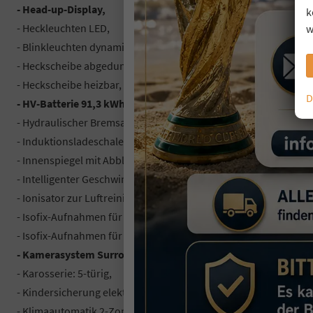
- Head-up-Display,
k
- Heckleuchten LED,
w
- Blinkleuchten dynamisch,
- Heckscheibe abgedunkelt,
- Heckscheibe heizbar,
D
- HV-Batterie 91,3 kWh,
- Hydraulischer Bremsassistent (HBA),
- Induktionsladeschale für Smartphone,
- Innenspiegel mit Abblendautomatik,
- Intelligenter Geschwindigkeits-Begrenzer (ISLC),
- Ionisator zur Luftreinigung mit PM 2.5 Luftreinigungs-System,
- Isofix-Aufnahmen für Kindersitz an Beifahrersitz,
- Isofix-Aufnahmen für Kindersitz an Rücksitz,
- Kamerasystem Surround View 360°,
- Karosserie: 5-türig,
- Kindersicherung elektrisch,
- Klimaautomatik 2-Zonen,