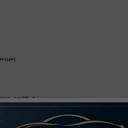
RY (LFP)
ause – nur 399,- €