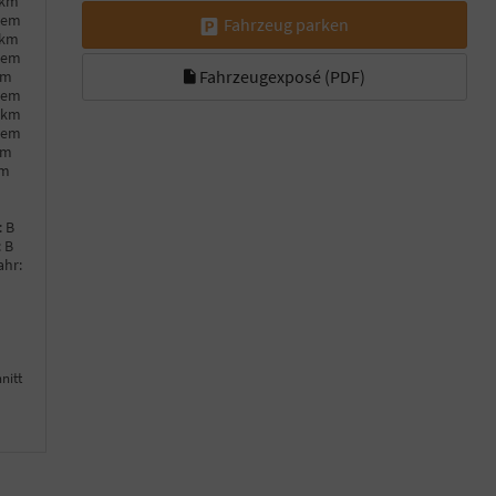
0km
hem
Fahrzeug parken
0km
hem
Fahrzeugexposé (PDF)
km
hem
0km
hem
km
km
:
B
:
B
ahr:
nitt