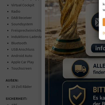
k
Virtual Cockpit
w
Radio
DAB Receiver
Soundsystem
Freisprecheinrichtung
D
Induktions-Ladestation
Bluetooth
USB Anschluss
Android Auto
Apple Car Play
Touchscreen
AUßEN:
19 Zoll Räder
SICHERHEIT:
ABS