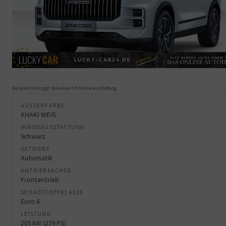
Beispielbilder, ggf. teilweise mit Sonderausstattung
AUSSENFARBE
KHAKI WEIß
INNENAUSSTATTUNG
Schwarz
GETRIEBE
Automatik
ANTRIEBSACHSE
Frontantrieb
SCHADSTOFFKLASSE
Euro 6
LEISTUNG
205 kW (279 PS)