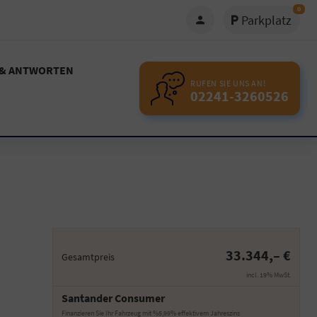
0
Parkplatz
 & ANTWORTEN
RUFEN SIE UNS AN!
02241-3260526
33.344,– €
Gesamtpreis
incl. 19% MwSt.
Santander Consumer
Finanzieren Sie Ihr Fahrzeug mit %5,99% effektivem Jahreszins