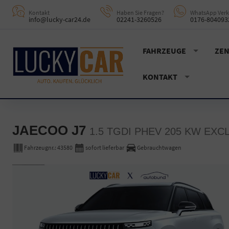
Kontakt
Haben Sie Fragen?
WhatsApp Verk
info@lucky-car24.de
02241-3260526
0176-804093
FAHRZEUGE
ZEN
KONTAKT
JAECOO J7
1.5 TGDI PHEV 205 KW EXC
Fahrzeugnr.:
43580
sofort lieferbar
Gebrauchtwagen