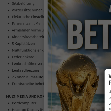
Sitzbelüftung
Vordersitze höhenverstellbar
Elektrische Einstellung der Vordersitze
Fahrersitz mit Memory-Funktion
Armlehnen vorne und hinten
Kindersitzvorbereitung (ISOFIX)
5 Kopfstützen
Multifunktionslenkrad
Lederlenkrad
Lenkrad höhenverstellbar
Lenkradheizung
2 Zonen Klimaautomatik
Frontscheibe beheizbar
U
MULTIMEDIA UND KOMMUNIKATION:
b
Bordcomputer
v
P
Head-up Display (HUD)