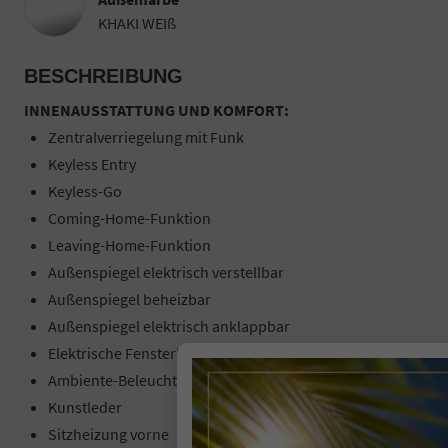
KHAKI WEIß
BESCHREIBUNG
INNENAUSSTATTUNG UND KOMFORT:
Zentralverriegelung mit Funk
Keyless Entry
Keyless-Go
Coming-Home-Funktion
Leaving-Home-Funktion
Außenspiegel elektrisch verstellbar
Außenspiegel beheizbar
Außenspiegel elektrisch anklappbar
Elektrische Fensterheber vorne und hinten
Ambiente-Beleuchtung
Kunstleder
Sitzheizung vorne