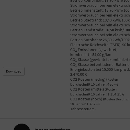
Betrieb kombiniert:
18,70 kWh/10
Stromverbrauch bei rein elektrisc
Betrieb Innenstadt:
18,70 kWh/10
Stromverbrauch bei rein elektrisc
Betrieb Stadtrand:
18,40 kWh/100
Stromverbrauch bei rein elektrisc
Betrieb Landstraße:
16,50 kWh/10
Stromverbrauch bei rein elektrisc
Betrieb Autobahn:
26,30 kWh/100
Elektrische Reichweite (EAER):
90 
CO
-Emissionen (gewichtet,
2
kombiniert):
54,00 g/km
CO
-Klasse (gewichtet, kombiniert)
2
CO
-Klasse bei entladener Batterie
2
Energiekosten bei 15.000 km pro J
Download
2.470,00 €
CO2 Kosten (niedrig)
(Kosten
:
486,- €
Durchschnitt 10 Jahre)
CO2 Kosten (mittel)
(Kosten
:
1.154,25 €
Durchschnitt 10 Jahre)
CO2 Kosten (hoch)
(Kosten Durchsch
:
1.782,- €
10 Jahre)
Jahressteuer:
-
Innenausstattung
Innenausstattung