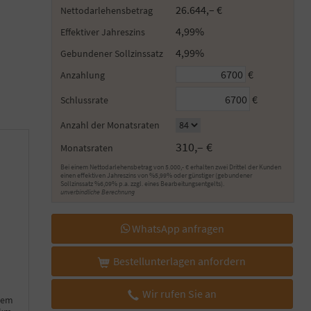
26.644,– €
Nettodarlehensbetrag
4,99%
Effektiver Jahreszins
4,99%
Gebundener Sollzinssatz
€
Anzahlung
€
Schlussrate
Anzahl der Monatsraten
310,– €
Monatsraten
Bei einem Nettodarlehensbetrag von 5.000,- € erhalten zwei Drittel der Kunden
einen effektiven Jahreszins von %5,99% oder günstiger (gebundener
Sollzinssatz %6,09% p.a. zzgl. eines Bearbeitungsentgelts).
unverbindliche Berechnung
WhatsApp anfragen
Bestellunterlagen anfordern
Wir rufen Sie an
hem