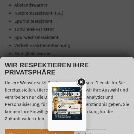
Abstandswarner
Notbremsassistent (F.A.)
Spurhalteassistent
Totwinkel-Assistent
Spurwechselassistent
Verkehrszeichenerkennung
Müdigkeitswarner
Bremsassistent (EBS)
WIR RESPEKTIEREN IHRE
Abstandstempomat (Adaptive Cruise Control)
PRIVATSPHÄRE
Einparkhilfe hinten
Unsere Website setzt Cookies ein, um unsere Dienste für Sie
Einparkhilfe vorne
bereitzustellen. Hierbei berücksichtigen wir Ihre Auswahl und
360 Grad Kamera/Area View
verarbeiten nur die Daten für Marketing, Analytics und
6 Airbags
Personalisierung, für die Sie uns Ihr Einverständnis geben. Sie
Fahrer Airbag
können Ihre Einwilligung jederzeit mit Wirkung für die
Beifahrer-Airbag ausschaltbar
Zukunft widerrufen.
Beifahrer-Airbag
Seiten-Airbags