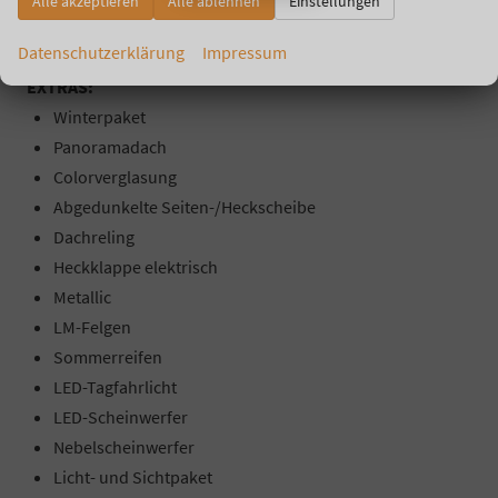
Alle akzeptieren
Alle ablehnen
Einstellungen
Kopf-Airbags
Datenschutzerklärung
Impressum
EXTRAS:
Winterpaket
Panoramadach
Colorverglasung
Abgedunkelte Seiten-/Heckscheibe
Dachreling
Heckklappe elektrisch
Metallic
LM-Felgen
Sommerreifen
LED-Tagfahrlicht
LED-Scheinwerfer
Nebelscheinwerfer
Licht- und Sichtpaket