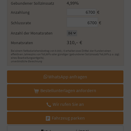
4,99%
Gebundener Sollzinssatz
€
Anzahlung
€
Schlussrate
Anzahl der Monatsraten
310,– €
Monatsraten
Bei einem Nettodarlehensbetrag von 5.000,- € erhalten zwei Drittel der Kunden einen
effektiven Jahreszins von %5,99% oder günstiger (gebundener Sollzinssatz %6,09% p.a. zzgl.
eines Bearbeitungsentgelts).
unverbindliche Berechnung
WhatsApp anfragen
Bestellunterlagen anfordern
Wir rufen Sie an
Fahrzeug parken