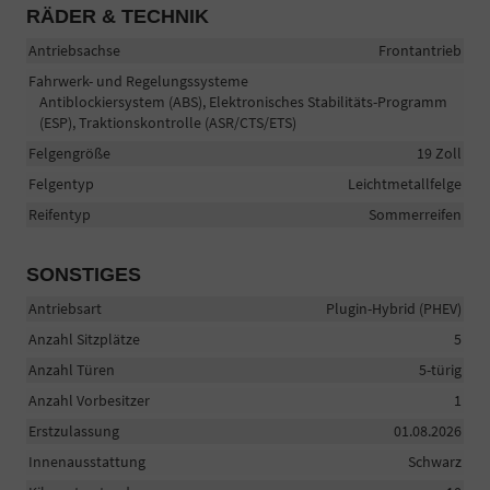
RÄDER & TECHNIK
Antriebsachse
Frontantrieb
Fahrwerk- und Regelungssysteme
Antiblockiersystem (ABS), Elektronisches Stabilitäts-Programm
(ESP), Traktionskontrolle (ASR/CTS/ETS)
Felgengröße
19 Zoll
Felgentyp
Leichtmetallfelge
Reifentyp
Sommerreifen
SONSTIGES
Antriebsart
Plugin-Hybrid (PHEV)
Anzahl Sitzplätze
5
Anzahl Türen
5-türig
Anzahl Vorbesitzer
1
Erstzulassung
01.08.2026
Innenausstattung
Schwarz