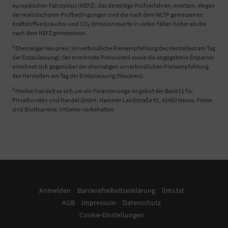
europäischen Fahrzyklus (NEFZ), das derzeitige Prüfverfahren, ersetzen. Wegen
der realistischeren Prüfbedingungen sind die nach dem WLTP gemessenen
Kraftstoffverbrauchs- und CO
-Emissionswerte in vielen Fällen höher als die
2
nach dem NEFZ gemessenen.
1
Ehemaliger Neupreis (Unverbindliche Preisempfehlung des Herstellers am Tag
der Erstzulassung). Der errechnete Preisvorteil sowie die angegebene Ersparnis
errechnet sich gegenüber der ehemaligen unverbindlichen Preisempfehlung
des Herstellers am Tag der Erstzulassung (Neupreis).
2
Hierbei handelt es sich um ein Finanzierungs-Angebot der Bank11 für
Privatkunden und Handel GmbH, Hammer Landstraße 91, 41460 Neuss. Preise
sind Bruttopreise. Irrtümer vorbehalten
Anmelden
Barrierefreiheitserklärung
llms.txt
AGB
Impressum
Datenschutz
Cookie-Einstellungen