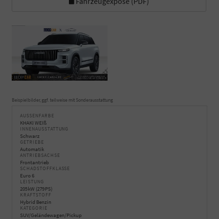
Fahrzeugexposé (PDF)
Beispielbilder, ggf. teilweise mit Sonderausstattung
AUSSENFARBE
KHAKI WEIß
INNENAUSSTATTUNG
Schwarz
GETRIEBE
Automatik
ANTRIEBSACHSE
Frontantrieb
SCHADSTOFFKLASSE
Euro 6
LEISTUNG
205 kW (279 PS)
KRAFTSTOFF
Hybrid Benzin
KATEGORIE
SUV/Geländewagen/Pickup