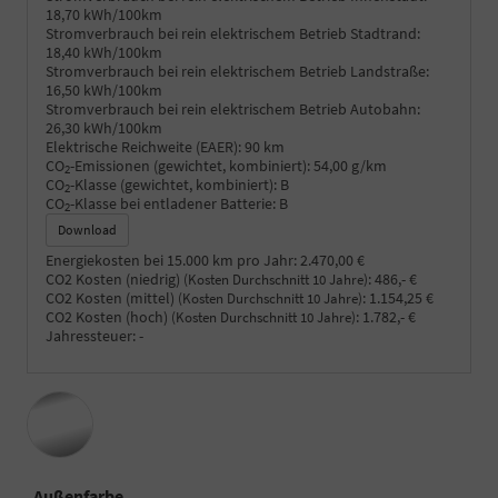
18,70 kWh/100km
Stromverbrauch bei rein elektrischem Betrieb Stadtrand:
18,40 kWh/100km
Stromverbrauch bei rein elektrischem Betrieb Landstraße:
16,50 kWh/100km
Stromverbrauch bei rein elektrischem Betrieb Autobahn:
26,30 kWh/100km
Elektrische Reichweite (EAER):
90 km
CO
-Emissionen (gewichtet, kombiniert):
54,00 g/km
2
CO
-Klasse (gewichtet, kombiniert):
B
2
CO
-Klasse bei entladener Batterie:
B
2
Download
Energiekosten bei 15.000 km pro Jahr:
2.470,00 €
CO2 Kosten (niedrig)
:
486,- €
(Kosten Durchschnitt 10 Jahre)
CO2 Kosten (mittel)
:
1.154,25 €
(Kosten Durchschnitt 10 Jahre)
CO2 Kosten (hoch)
:
1.782,- €
(Kosten Durchschnitt 10 Jahre)
Jahressteuer:
-
Außenfarbe