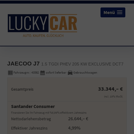
Menü
JAECOO J7
1.5 TGDI PHEV 205 KW EXCLUSIVE DCT7
Fahrzeugnr.:
43582
sofort lieferbar
Gebrauchtwagen
33.344,– €
Gesamtpreis
incl. 19% MwSt.
Santander Consumer
Finanzieren Sie Ihr Fahrzeug mit %5,99% effektivem Jahreszins
26.644,– €
Nettodarlehensbetrag
4,99%
Effektiver Jahreszins