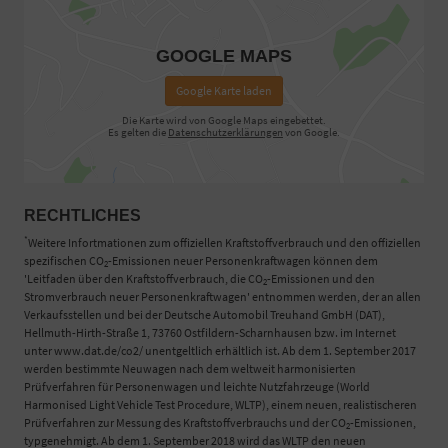
GOOGLE MAPS
Google Karte laden
Die Karte wird von Google Maps eingebettet.
Es gelten die
Datenschutzerklärungen
von Google.
RECHTLICHES
*
Weitere Infortmationen zum offiziellen Kraftstoffverbrauch und den offiziellen
spezifischen CO
-Emissionen neuer Personenkraftwagen können dem
2
'Leitfaden über den Kraftstoffverbrauch, die CO
-Emissionen und den
2
Stromverbrauch neuer Personenkraftwagen' entnommen werden, der an allen
Verkaufsstellen und bei der Deutsche Automobil Treuhand GmbH (DAT),
Hellmuth-Hirth-Straße 1, 73760 Ostfildern-Scharnhausen bzw. im Internet
unter www.dat.de/co2/ unentgeltlich erhältlich ist. Ab dem 1. September 2017
werden bestimmte Neuwagen nach dem weltweit harmonisierten
Prüfverfahren für Personenwagen und leichte Nutzfahrzeuge (World
Harmonised Light Vehicle Test Procedure, WLTP), einem neuen, realistischeren
Prüfverfahren zur Messung des Kraftstoffverbrauchs und der CO
-Emissionen,
2
typgenehmigt. Ab dem 1. September 2018 wird das WLTP den neuen