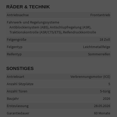
RÄDER & TECHNIK
Antriebsachse
Frontantrieb
Fahrwerk- und Regelungssysteme
Antiblockiersystem (ABS), Antischlupfregelung (ASR),
Traktionskontrolle (ASR/CTS/ETS), Reifendruckkontrolle
Felgengröße
18 Zoll
Felgentyp
Leichtmetallfelge
Reifentyp
Sommerreifen
SONSTIGES
Antriebsart
Verbrennungsmotor (ICE)
Anzahl Sitzplätze
5
Anzahl Türen
5-türig
Baujahr
2026
Erstzulassung
28.05.2026
Garantiedauer
60 Monate