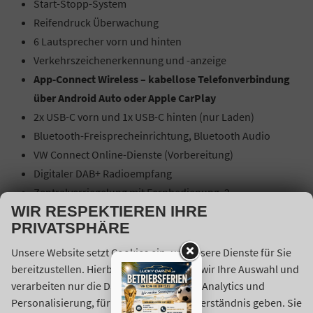
Start-Stopp-System
Reifendruck Überwachung
6 Lautsprecher vorn und hinten
Verkehrszeichenerkennung und -anzeige
App-Connect Wireless – kabellose Telefonverbindung
über Android Auto oder Apple CarPlay
2x USB-C vorn und 1x USB-C hinten (nur Laden)
Bluetooth-Freisprecheinrichtung, Bluetooth Audio
VW Connect Online-Dienste (Vorbereitung)
Digitaler DAB+ Radioempfang
Zentralverriegelung mit Fernbedienung, 2
WIR RESPEKTIEREN IHRE
Klappschlüssel
PRIVATSPHÄRE
Multifunktions-Lederlenkrad mit Schaltwippen
Elektromechanische Servolenkung mit variabler Kraft je
Unsere Website setzt Cookies ein, um unsere Dienste für Sie
nach Geschwindigkeit
bereitzustellen. Hierbei berücksichtigen wir Ihre Auswahl und
verarbeiten nur die Daten für Marketing, Analytics und
Lenkrad in Höhe und Länge verstellbar
Personalisierung, für die Sie uns Ihr Einverständnis geben. Sie
Elektrische Fensterheber vorn und hinten