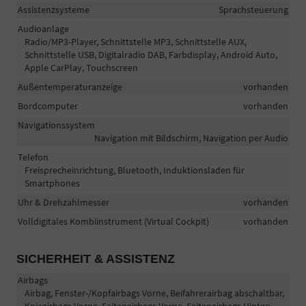
Assistenzsysteme
Sprachsteuerung
Audioanlage
Radio/MP3-Player, Schnittstelle MP3, Schnittstelle AUX,
Schnittstelle USB, Digitalradio DAB, Farbdisplay, Android Auto,
Apple CarPlay, Touchscreen
Außentemperaturanzeige
vorhanden
Bordcomputer
vorhanden
Navigationssystem
Navigation mit Bildschirm, Navigation per Audio
Telefon
Freisprecheinrichtung, Bluetooth, Induktionsladen für
Smartphones
Uhr & Drehzahlmesser
vorhanden
Volldigitales Kombiinstrument (Virtual Cockpit)
vorhanden
SICHERHEIT & ASSISTENZ
Airbags
Airbag, Fenster-/Kopfairbags Vorne, Beifahrerairbag abschaltbar,
Knieairbags Vorne, Seitenairbags Vorne, Seitenairbags Hinten,