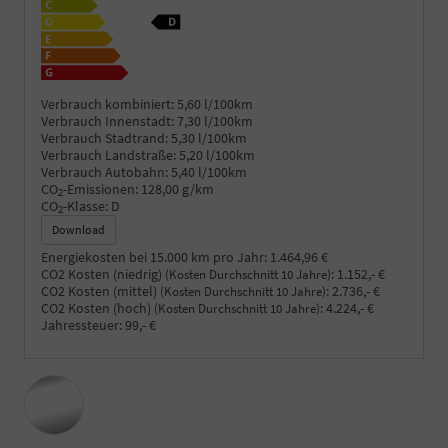
Verbrauch kombiniert:
5,60 l/100km
Verbrauch Innenstadt:
7,30 l/100km
Verbrauch Stadtrand:
5,30 l/100km
Verbrauch Landstraße:
5,20 l/100km
Verbrauch Autobahn:
5,40 l/100km
CO
-Emissionen:
128,00 g/km
2
CO
-Klasse:
D
2
Download
Energiekosten bei 15.000 km pro Jahr:
1.464,96 €
CO2 Kosten (niedrig)
:
1.152,- €
(Kosten Durchschnitt 10 Jahre)
CO2 Kosten (mittel)
:
2.736,- €
(Kosten Durchschnitt 10 Jahre)
CO2 Kosten (hoch)
:
4.224,- €
(Kosten Durchschnitt 10 Jahre)
Jahressteuer:
99,- €