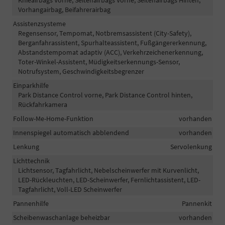
Vorhangairbag, Beifahrerairbag
Assistenzsysteme
Regensensor, Tempomat, Notbremsassistent (City-Safety),
Berganfahrassistent, Spurhalteassistent, Fußgängererkennung,
Abstandstempomat adaptiv (ACC), Verkehrzeichenerkennung,
Toter-Winkel-Assistent, Müdigkeitserkennungs-Sensor,
Notrufsystem, Geschwindigkeitsbegrenzer
Einparkhilfe
Park Distance Control vorne, Park Distance Control hinten,
Rückfahrkamera
Follow-Me-Home-Funktion
vorhanden
Innenspiegel automatisch abblendend
vorhanden
Lenkung
Servolenkung
Lichttechnik
Lichtsensor, Tagfahrlicht, Nebelscheinwerfer mit Kurvenlicht,
LED-Rückleuchten, LED-Scheinwerfer, Fernlichtassistent, LED-
Tagfahrlicht, Voll-LED Scheinwerfer
Pannenhilfe
Pannenkit
Scheibenwaschanlage beheizbar
vorhanden