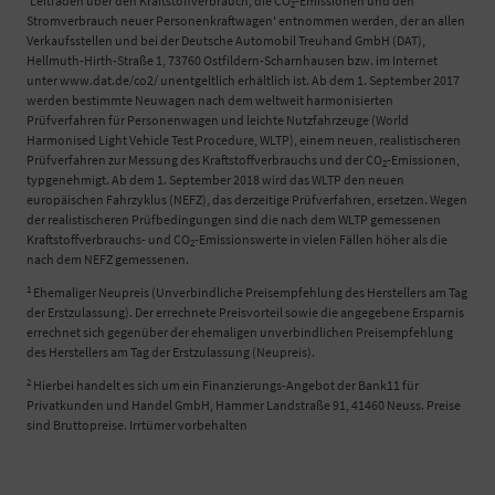
'Leitfaden über den Kraftstoffverbrauch, die CO
-Emissionen und den
2
Stromverbrauch neuer Personenkraftwagen' entnommen werden, der an allen
Verkaufsstellen und bei der Deutsche Automobil Treuhand GmbH (DAT),
Hellmuth-Hirth-Straße 1, 73760 Ostfildern-Scharnhausen bzw. im Internet
unter www.dat.de/co2/ unentgeltlich erhältlich ist. Ab dem 1. September 2017
werden bestimmte Neuwagen nach dem weltweit harmonisierten
Prüfverfahren für Personenwagen und leichte Nutzfahrzeuge (World
Harmonised Light Vehicle Test Procedure, WLTP), einem neuen, realistischeren
Prüfverfahren zur Messung des Kraftstoffverbrauchs und der CO
-Emissionen,
2
typgenehmigt. Ab dem 1. September 2018 wird das WLTP den neuen
europäischen Fahrzyklus (NEFZ), das derzeitige Prüfverfahren, ersetzen. Wegen
der realistischeren Prüfbedingungen sind die nach dem WLTP gemessenen
Kraftstoffverbrauchs- und CO
-Emissionswerte in vielen Fällen höher als die
2
nach dem NEFZ gemessenen.
1
Ehemaliger Neupreis (Unverbindliche Preisempfehlung des Herstellers am Tag
der Erstzulassung). Der errechnete Preisvorteil sowie die angegebene Ersparnis
errechnet sich gegenüber der ehemaligen unverbindlichen Preisempfehlung
des Herstellers am Tag der Erstzulassung (Neupreis).
2
Hierbei handelt es sich um ein Finanzierungs-Angebot der Bank11 für
Privatkunden und Handel GmbH, Hammer Landstraße 91, 41460 Neuss. Preise
sind Bruttopreise. Irrtümer vorbehalten