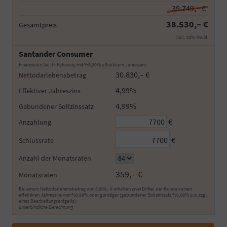
39.749,– €
38.530,– €
Gesamtpreis
incl. 19% MwSt.
Santander Consumer
Finanzieren Sie Ihr Fahrzeug mit %5,99% effektivem Jahreszins
30.830,– €
Nettodarlehensbetrag
4,99%
Effektiver Jahreszins
4,99%
Gebundener Sollzinssatz
€
Anzahlung
€
Schlussrate
Anzahl der Monatsraten
359,– €
Monatsraten
Bei einem Nettodarlehensbetrag von 5.000,- € erhalten zwei Drittel der Kunden einen
effektiven Jahreszins von %5,99% oder günstiger (gebundener Sollzinssatz %6,09% p.a. zzgl.
eines Bearbeitungsentgelts).
unverbindliche Berechnung