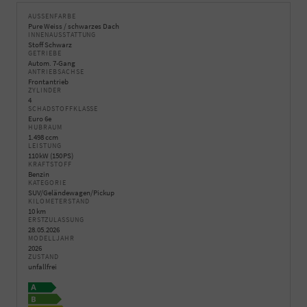
AUSSENFARBE
Pure Weiss / schwarzes Dach
INNENAUSSTATTUNG
Stoff Schwarz
GETRIEBE
Autom. 7-Gang
ANTRIEBSACHSE
Frontantrieb
ZYLINDER
4
SCHADSTOFFKLASSE
Euro 6e
HUBRAUM
1.498 ccm
LEISTUNG
110 kW (150 PS)
KRAFTSTOFF
Benzin
KATEGORIE
SUV/Geländewagen/Pickup
KILOMETERSTAND
10 km
ERSTZULASSUNG
28.05.2026
MODELLJAHR
2026
ZUSTAND
unfallfrei