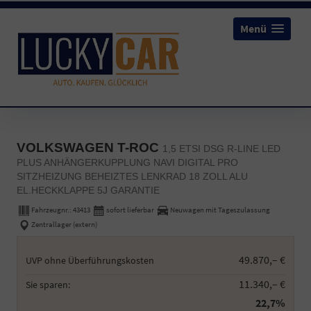
Menü
VOLKSWAGEN T-ROC
1,5 ETSI DSG R-LINE LED
PLUS ANHÄNGERKUPPLUNG NAVI DIGITAL PRO
SITZHEIZUNG BEHEIZTES LENKRAD 18 ZOLL ALU
EL.HECKKLAPPE 5J GARANTIE
Fahrzeugnr.:
43413
sofort lieferbar
Neuwagen mit Tageszulassung
Zentrallager (extern)
49.870,– €
UVP ohne Überführungskosten
11.340,– €
Sie sparen:
22,7%