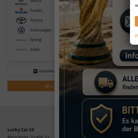
Skoda
w
Suzuki
Toyota
Volkswagen
D
Xpeng
Zeekr
Geparkte Fahrzeuge (
0
)
Anmelden
Lucky Car 24
Mendener Straße 33