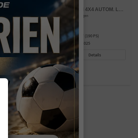
MERCEDES-BENZ VITO
PRO TOURER CAMPSTAR 119 CDI 4X4 AUTOM. LANG ÄHNLI
unverbindliche Lieferzeit:
12.08.2026
Gebrauchtwagen
Fahrzeugnr.
44619
Kraftstoff
Diesel
Außenfarbe
weiss / arktikweiss
Leistung
140 kW (190 PS)
Kilometerstand
773 km
04.06.2025
57.770,– €
Details
incl. 19% MwSt.
Verbrauch kombiniert:
8,70 l/100km
CO
-Klasse:
G
2
CO
-Emissionen:
229,00 g/km
2