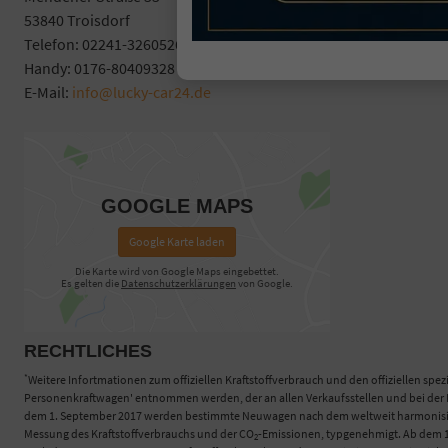
53840 Troisdorf
Telefon: 02241-3260526
Handy: 0176-80409328
E-Mail:
info@lucky-car24.de
GOOGLE MAPS
Google Karte laden
Die Karte wird von Google Maps eingebettet.
Es gelten die
Datenschutzerklärungen
von Google.
RECHTLICHES
*
Weitere Infortmationen zum offiziellen Kraftstoffverbrauch und den offiziellen spez
Personenkraftwagen' entnommen werden, der an allen Verkaufsstellen und bei der D
dem 1. September 2017 werden bestimmte Neuwagen nach dem weltweit harmonisierte
Messung des Kraftstoffverbrauchs und der CO
-Emissionen, typgenehmigt. Ab dem 1.
2