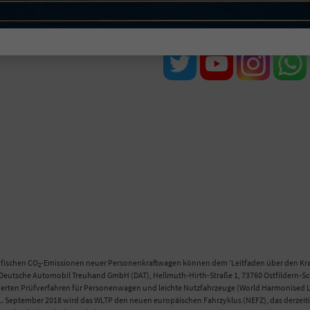
Samstag 10:00-13:00 Uhr
Folgen Sie uns
ifischen CO
-Emissionen neuer Personenkraftwagen können dem 'Leitfaden über den Kraf
2
eutsche Automobil Treuhand GmbH (DAT), Hellmuth-Hirth-Straße 1, 73760 Ostfildern-Scha
n Prüfverfahren für Personenwagen und leichte Nutzfahrzeuge (World Harmonised Light
 September 2018 wird das WLTP den neuen europäischen Fahrzyklus (NEFZ), das derzeitig