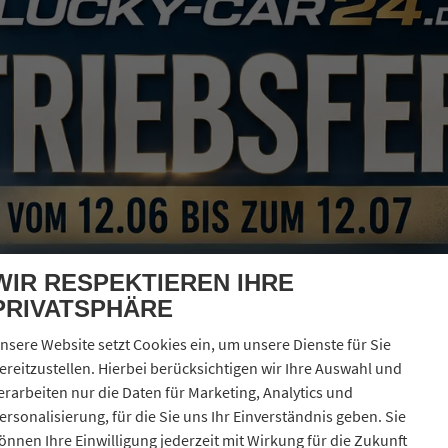
ERCEDES-BENZ VITO
PRO TOURER VANSTAR 119 CDI AUTOM. 4X4 LANG AHK LED
verbindliche Lieferzeit:
12.08.2026
Neuwagen
zeugnr.
43765
Kraftstoff
Diesel
enfarbe
grau / selenitgrau
Leistung
140 kW (190 PS)
eterstand
62 km
02.06.2025
2.970,– €
Details
l. 19% MwSt.
erbrauch kombiniert:
8,40 l/100km
O
-Klasse:
G
2
O
-Emissionen:
219,00 g/km
2
WIR RESPEKTIEREN IHRE
PRIVATSPHÄRE
nsere Website setzt Cookies ein, um unsere Dienste für Sie
ereitzustellen. Hierbei berücksichtigen wir Ihre Auswahl und
erarbeiten nur die Daten für Marketing, Analytics und
ersonalisierung, für die Sie uns Ihr Einverständnis geben. Sie
önnen Ihre Einwilligung jederzeit mit Wirkung für die Zukunft