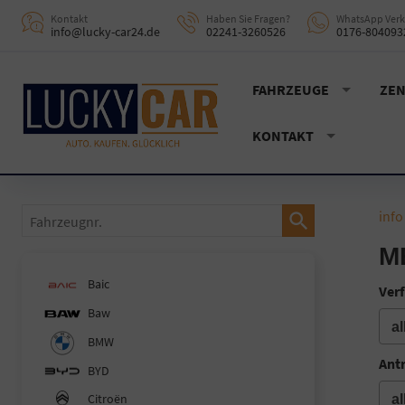
Kontakt
Haben Sie Fragen?
WhatsApp Verk
info@lucky-car24.de
02241-3260526
0176-804093
FAHRZEUGE
ZEN
KONTAKT
Fahrzeugnr.
info
M
Baic
Verf
Baw
BMW
Ant
BYD
Citroën