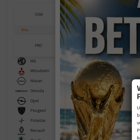
M
V250
un
Fahr
Vito
Auß
Kilom
PRO
5
inc
MG
V
Mitsubishi
C
C
Nissan
Omoda
Opel
U
Peugeot
b
Polestar
v
P
Renault
k