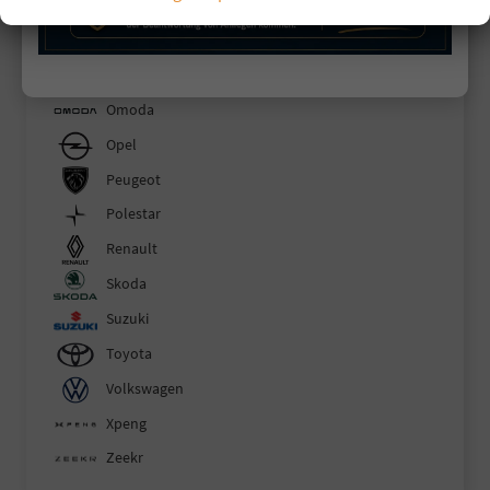
MG
Mitsubishi
Nissan
Omoda
Opel
Peugeot
Polestar
Renault
Skoda
Suzuki
Toyota
Volkswagen
Xpeng
Zeekr