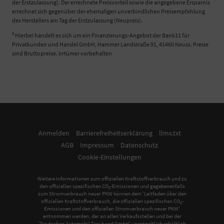
der Erstzulassung). Der errechnete Preisvorteil sowie die angegebene Ersparnis
errechnet sich gegenüber der ehemaligen unverbindlichen Preisempfehlung
des Herstellers am Tag der Erstzulassung (Neupreis).
2
Hierbei handelt es sich um ein Finanzierungs-Angebot der Bank11 für
Privatkunden und Handel GmbH, Hammer Landstraße 91, 41460 Neuss. Preise
sind Bruttopreise. Irrtümer vorbehalten
Anmelden
Barrierefreiheitserklärung
llms.txt
AGB
Impressum
Datenschutz
Cookie-Einstellungen
Weitere Informationen zum offiziellen Kraftstoffverbrauch und zu
den offiziellen spezifischen CO
-Emissionen und gegebenenfalls
2
zum Stromverbrauch neuer PKW können dem 'Leitfaden über den
offiziellen Kraftstoffverbrauch, die offiziellen spezifischen CO
-
2
Emissionen und den offiziellen Stromverbrauch neuer PKW'
entnommen werden, der an allen Verkaufsstellen und bei der
'Deutschen Automobil Treuhand GmbH' unentgeltlich erhältlich