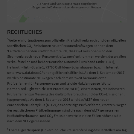
Die Karte wird von Google Maps eingebettet.
Es gelten die
Datenschutzerklärungen
von Google.
RECHTLICHES
*
Weitere Infortmationen zum offiziellen Kraftstoffverbrauch und den offiziellen
spezifischen CO
-Emissionen neuer Personenkraftwagen können dem
2
'Leitfaden über den Kraftstoffverbrauch, die CO
-Emissionen und den
2
Stromverbrauch neuer Personenkraftwagen' entnommen werden, der an allen
Verkaufsstellen und bei der Deutsche Automobil Treuhand GmbH (DAT),
Hellmuth-Hirth-Straße 1, 73760 Ostfildern-Scharnhausen bzw. im Internet
unter www.dat.de/co2/ unentgeltlich erhältlich ist. Ab dem 1. September 2017
werden bestimmte Neuwagen nach dem weltweit harmonisierten
Prüfverfahren für Personenwagen und leichte Nutzfahrzeuge (World
Harmonised Light Vehicle Test Procedure, WLTP), einem neuen, realistischeren
Prüfverfahren zur Messung des Kraftstoffverbrauchs und der CO
-Emissionen,
2
typgenehmigt. Ab dem 1. September 2018 wird das WLTP den neuen
europäischen Fahrzyklus (NEFZ), das derzeitige Prüfverfahren, ersetzen. Wegen
der realistischeren Prüfbedingungen sind die nach dem WLTP gemessenen
Kraftstoffverbrauchs- und CO
-Emissionswerte in vielen Fällen höher als die
2
nach dem NEFZ gemessenen.
1
Ehemaliger Neupreis (Unverbindliche Preisempfehlung des Herstellers am Tag