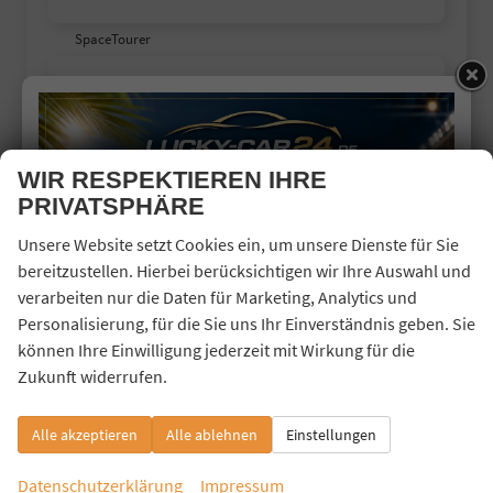
SpaceTourer
Plus M
Cupra
WIR RESPEKTIEREN IHRE
Dacia
PRIVATSPHÄRE
Fiat
Unsere Website setzt Cookies ein, um unsere Dienste für Sie
Ford
bereitzustellen. Hierbei berücksichtigen wir Ihre Auswahl und
Hyundai
verarbeiten nur die Daten für Marketing, Analytics und
Personalisierung, für die Sie uns Ihr Einverständnis geben. Sie
Jaecoo
können Ihre Einwilligung jederzeit mit Wirkung für die
Jeep
Zukunft widerrufen.
Kia
Land Rover
Alle akzeptieren
Alle ablehnen
Einstellungen
Mercedes-Benz
Datenschutzerklärung
Impressum