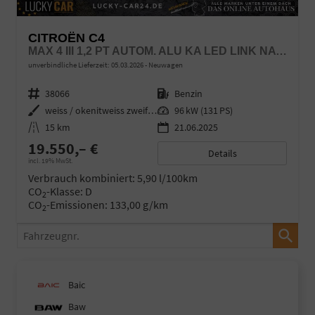
CITROËN C4
MAX 4 III 1,2 PT AUTOM. ALU KA LED LINK NAV NBA PD
unverbindliche Lieferzeit:
05.03.2026
Neuwagen
Fahrzeugnr.
38066
Kraftstoff
Benzin
Außenfarbe
weiss / okenitweiss zweifarbig
Leistung
96 kW (131 PS)
Kilometerstand
15 km
21.06.2025
19.550,– €
Details
incl. 19% MwSt.
Verbrauch kombiniert:
5,90 l/100km
CO
-Klasse:
D
2
CO
-Emissionen:
133,00 g/km
2
Fahrzeugnr.
Baic
Baw