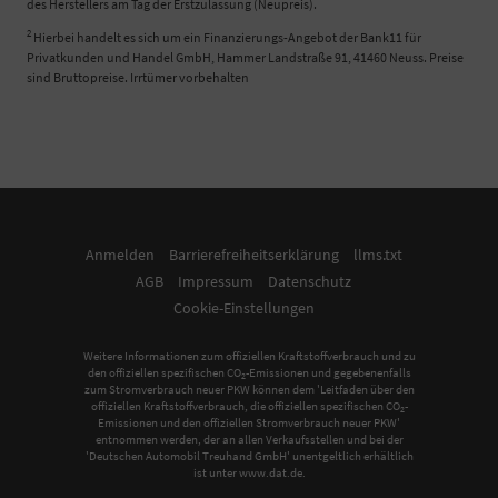
des Herstellers am Tag der Erstzulassung (Neupreis).
2
Hierbei handelt es sich um ein Finanzierungs-Angebot der Bank11 für
Privatkunden und Handel GmbH, Hammer Landstraße 91, 41460 Neuss. Preise
sind Bruttopreise. Irrtümer vorbehalten
Anmelden
Barrierefreiheitserklärung
llms.txt
AGB
Impressum
Datenschutz
Cookie-Einstellungen
Weitere Informationen zum offiziellen Kraftstoffverbrauch und zu
den offiziellen spezifischen CO
-Emissionen und gegebenenfalls
2
zum Stromverbrauch neuer PKW können dem 'Leitfaden über den
offiziellen Kraftstoffverbrauch, die offiziellen spezifischen CO
-
2
Emissionen und den offiziellen Stromverbrauch neuer PKW'
entnommen werden, der an allen Verkaufsstellen und bei der
'Deutschen Automobil Treuhand GmbH' unentgeltlich erhältlich
ist unter www.dat.de.