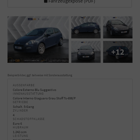
Fahrzeugexposé (PDF)
+12
Beispielbilder, ggf. teilweise mit Sonderausstattung
AUSSENFARBE
Colore Esterno Blu Suggestivo
INNENAUSSTATTUNG
Colore Interno Giaguaro Grau Stoff Ts-698/P
GETRIEBE
Schalt. 5-Gang
ZYLINDER
4
SCHADSTOFFKLASSE
Euro 6
HUBRAUM
1.242 ccm
LEISTUNG