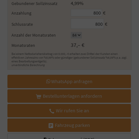
4,99%
Gebundener Sollzinssatz
€
Anzahlung
€
Schlussrate
Anzahl der Monatsraten
37,– €
Monatsraten
Bei einem Nettodarlehensbetrag von 5.000,- € erhalten zwei Drittel der Kunden einen
effektiven Jahreszins von %5,99% oder günstiger (gebundener Sollzinssatz %6,09% p.a. zzgl.
eines Bearbeitungsentgelts).
unverbindliche Berechnung
WhatsApp anfragen
Bestellunterlagen anfordern
Wir rufen Sie an
Fahrzeug parken