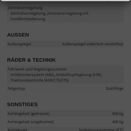
Zentralverriegelung
Zentralverriegelung, Zentralverriegelung mit
Funkfernbedienung
AUSSEN
Außenspiegel
Außenspiegel elektrisch verstellbar
RÄDER & TECHNIK
Fahrwerk- und Regelungssysteme
Antiblockiersystem (ABS), Antischlupfregelung (ASR),
Traktionskontrolle (ASR/CTS/ETS)
Felgentyp
Stahlfelge
SONSTIGES
Anhängelast (gebremst)
900 kg
Anhängelast (ungebremst)
400 kg
Antriebsart
Verbrennungsmotor (ICE)