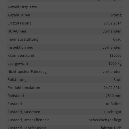
Anzahl Sitzplätze
5
Anzahl Türen
3-türig
Erstzulassung
28.02.2014
HU/AU neu
vorhanden
Innenausstattung
Grau
Inspektion neu
vorhanden
Kilometerstand
135000
Leergewicht
1090 kg
Nichtraucher-Fahrzeug
vorhanden
Polsterung
Stoff
Produktionsdatum
04.02.2014
Radstand
2510 mm
Zustand
unfallfrei
Zustand, Aussehen
1, sehr gut
Zustand, Beschaffenheit
Scheckheftgepflegt
Zustand, Fahrfähigkeit
fahrtauglich