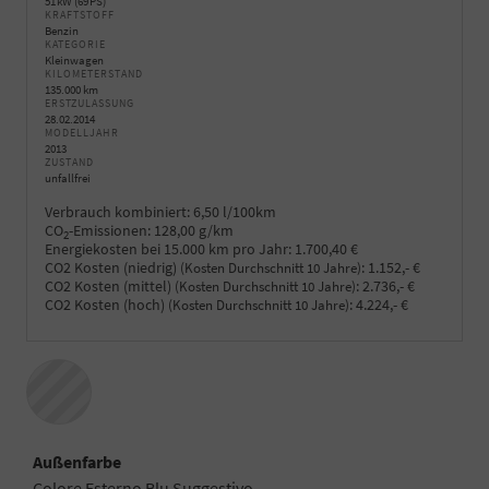
51 kW (69 PS)
KRAFTSTOFF
Benzin
KATEGORIE
Kleinwagen
KILOMETERSTAND
135.000 km
ERSTZULASSUNG
28.02.2014
MODELLJAHR
2013
ZUSTAND
unfallfrei
Verbrauch kombiniert:
6,50 l/100km
CO
-Emissionen:
128,00 g/km
2
Energiekosten bei 15.000 km pro Jahr:
1.700,40 €
CO2 Kosten (niedrig)
:
1.152,- €
(Kosten Durchschnitt 10 Jahre)
CO2 Kosten (mittel)
:
2.736,- €
(Kosten Durchschnitt 10 Jahre)
CO2 Kosten (hoch)
:
4.224,- €
(Kosten Durchschnitt 10 Jahre)
Außenfarbe
Colore Esterno Blu Suggestivo