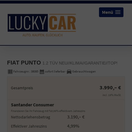
Menü
FIAT PUNTO
1.2 TÜV NEU//KLIMA//GARANTIE//TOP!
Fahrzeugnr.:
38085
sofort lieferbar
Gebrauchtwagen
3.990,– €
Gesamtpreis
incl. 19% MwSt.
Santander Consumer
Finanzieren Sie Ihr Fahrzeug mit %5,99% effektivem Jahreszins
3.190,– €
Nettodarlehensbetrag
4,99%
Effektiver Jahreszins