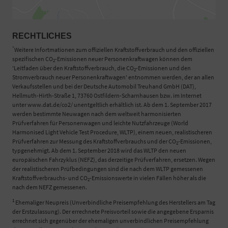
RECHTLICHES
*
Weitere Infortmationen zum offiziellen Kraftstoffverbrauch und den offiziellen
spezifischen CO
-Emissionen neuer Personenkraftwagen können dem
2
'Leitfaden über den Kraftstoffverbrauch, die CO
-Emissionen und den
2
Stromverbrauch neuer Personenkraftwagen' entnommen werden, der an allen
Verkaufsstellen und bei der Deutsche Automobil Treuhand GmbH (DAT),
Hellmuth-Hirth-Straße 1, 73760 Ostfildern-Scharnhausen bzw. im Internet
unter www.dat.de/co2/ unentgeltlich erhältlich ist. Ab dem 1. September 2017
werden bestimmte Neuwagen nach dem weltweit harmonisierten
Prüfverfahren für Personenwagen und leichte Nutzfahrzeuge (World
Harmonised Light Vehicle Test Procedure, WLTP), einem neuen, realistischeren
Prüfverfahren zur Messung des Kraftstoffverbrauchs und der CO
-Emissionen,
2
typgenehmigt. Ab dem 1. September 2018 wird das WLTP den neuen
europäischen Fahrzyklus (NEFZ), das derzeitige Prüfverfahren, ersetzen. Wegen
der realistischeren Prüfbedingungen sind die nach dem WLTP gemessenen
Kraftstoffverbrauchs- und CO
-Emissionswerte in vielen Fällen höher als die
2
nach dem NEFZ gemessenen.
1
Ehemaliger Neupreis (Unverbindliche Preisempfehlung des Herstellers am Tag
der Erstzulassung). Der errechnete Preisvorteil sowie die angegebene Ersparnis
errechnet sich gegenüber der ehemaligen unverbindlichen Preisempfehlung