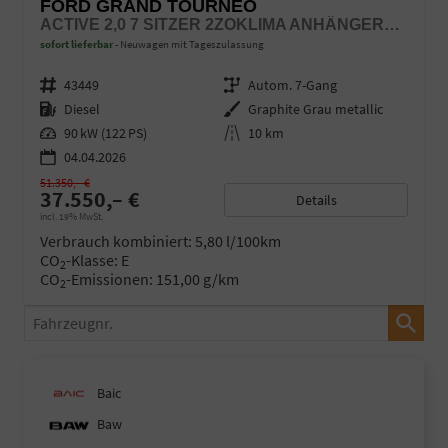
FORD GRAND TOURNEO
ACTIVE 2,0 7 SITZER 2ZOKLIMA ANHÄNGERKUPPLUNG PANORAMADACH AGR SITZE SITZHEIZUNG EINPARKHILFE KAMERA 17 ZOLL LEICHTMETALL ACC
sofort lieferbar
Neuwagen mit Tageszulassung
Fahrzeugnr.
43449
Getriebe
Autom. 7-Gang
Kraftstoff
Diesel
Außenfarbe
Graphite Grau metallic
Leistung
90 kW (122 PS)
Kilometerstand
10 km
04.04.2026
51.350,– €
37.550,– €
Details
incl. 19% MwSt.
Verbrauch kombiniert:
5,80 l/100km
CO
-Klasse:
E
2
CO
-Emissionen:
151,00 g/km
2
Fahrzeugnr.
Baic
Baw