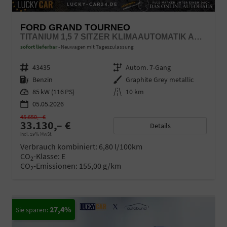
FORD GRAND TOURNEO
TITANIUM 1,5 7 SITZER KLIMAAUTOMATIK ANHÄNGERKUPPLUNG SITZHEIZUNG EINPARKHILFE KAMERA 17 ZOLL LEICHTMETALL ACC
sofort lieferbar
Neuwagen mit Tageszulassung
Fahrzeugnr.
43435
Getriebe
Autom. 7-Gang
Kraftstoff
Benzin
Außenfarbe
Graphite Grey metallic
Leistung
85 kW (116 PS)
Kilometerstand
10 km
05.05.2026
45.650,– €
33.130,– €
Details
incl. 19% MwSt.
Verbrauch kombiniert:
6,80 l/100km
CO
-Klasse:
E
2
CO
-Emissionen:
155,00 g/km
2
27,4%