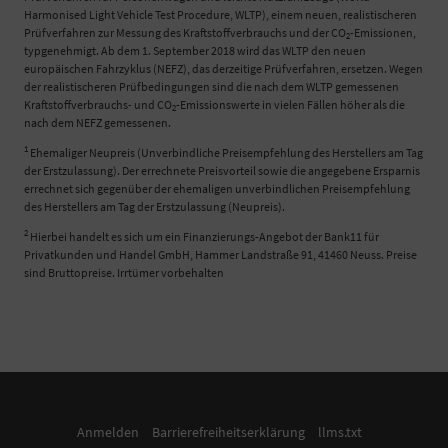
Harmonised Light Vehicle Test Procedure, WLTP), einem neuen, realistischeren
Prüfverfahren zur Messung des Kraftstoffverbrauchs und der CO
-Emissionen,
2
typgenehmigt. Ab dem 1. September 2018 wird das WLTP den neuen
europäischen Fahrzyklus (NEFZ), das derzeitige Prüfverfahren, ersetzen. Wegen
der realistischeren Prüfbedingungen sind die nach dem WLTP gemessenen
Kraftstoffverbrauchs- und CO
-Emissionswerte in vielen Fällen höher als die
2
nach dem NEFZ gemessenen.
1
Ehemaliger Neupreis (Unverbindliche Preisempfehlung des Herstellers am Tag
der Erstzulassung). Der errechnete Preisvorteil sowie die angegebene Ersparnis
errechnet sich gegenüber der ehemaligen unverbindlichen Preisempfehlung
des Herstellers am Tag der Erstzulassung (Neupreis).
2
Hierbei handelt es sich um ein Finanzierungs-Angebot der Bank11 für
Privatkunden und Handel GmbH, Hammer Landstraße 91, 41460 Neuss. Preise
sind Bruttopreise. Irrtümer vorbehalten
Anmelden
Barrierefreiheitserklärung
llms.txt