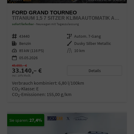
FORD GRAND TOURNEO
TITANIUM 1,5 7 SITZER KLIMAAUTOMATIK ANHÄNGERKUPPLUNG SITZHEIZUNG EINPARKHILFE KAMERA 17 ZOLL LEICHTMETALL ACC
sofort lieferbar
Neuwagen mit Tageszulassung
Fahrzeugnr.
43440
Getriebe
Autom. 7-Gang
Kraftstoff
Benzin
Außenfarbe
Dusky Silber Metallic
Leistung
85 kW (116 PS)
Kilometerstand
10 km
05.05.2026
45.650,– €
33.140,– €
Details
incl. 19% MwSt.
Verbrauch kombiniert:
6,80 l/100km
CO
-Klasse:
E
2
CO
-Emissionen:
155,00 g/km
2
27,4%