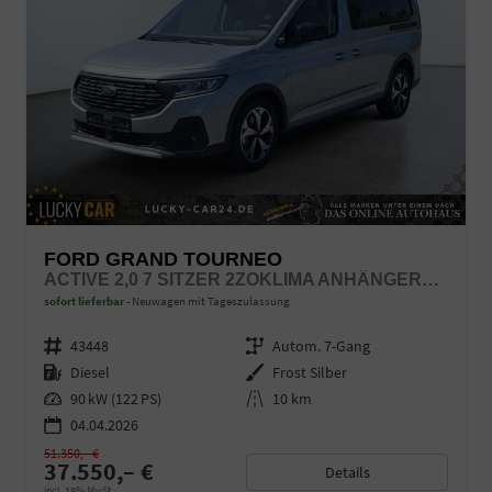
FORD GRAND TOURNEO
ACTIVE 2,0 7 SITZER 2ZOKLIMA ANHÄNGERKUPPLUNG PANORAMADACH AGR SITZE SITZHEIZUNG EINPARKHILFE KAMERA 17 ZOLL LEICHTMETALL ACC
sofort lieferbar
Neuwagen mit Tageszulassung
Fahrzeugnr.
43448
Getriebe
Autom. 7-Gang
Kraftstoff
Diesel
Außenfarbe
Frost Silber
Leistung
90 kW (122 PS)
Kilometerstand
10 km
04.04.2026
51.350,– €
37.550,– €
Details
incl. 19% MwSt.