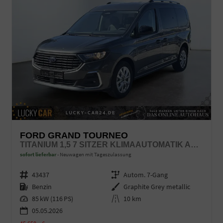
FORD GRAND TOURNEO
TITANIUM 1,5 7 SITZER KLIMAAUTOMATIK ANHÄNGERKUPPLUNG SITZHEIZUNG EINPARKHILFE KAMERA 17 ZOLL LEICHTMETALL ACC
sofort lieferbar
Neuwagen mit Tageszulassung
Fahrzeugnr.
43437
Getriebe
Autom. 7-Gang
Kraftstoff
Benzin
Außenfarbe
Graphite Grey metallic
Leistung
85 kW (116 PS)
Kilometerstand
10 km
05.05.2026