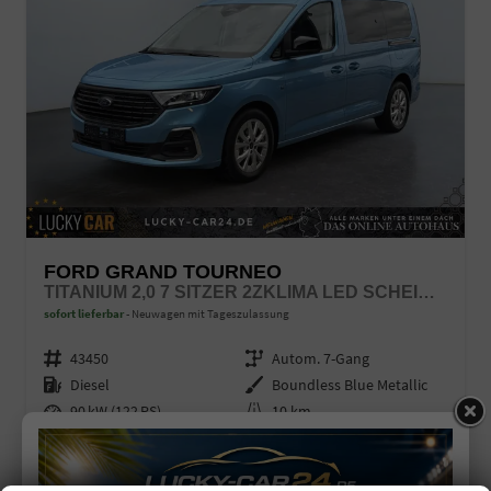
FORD GRAND TOURNEO
TITANIUM 2,0 7 SITZER 2ZKLIMA LED SCHEINWERFER ANHÄNGERKUPPLUNG SITZHEIZUNG EINPARKHILFE KAMERA 17 ZOLL LEICHTMETALL ACC
sofort lieferbar
Neuwagen mit Tageszulassung
Fahrzeugnr.
43450
Getriebe
Autom. 7-Gang
Kraftstoff
Diesel
Außenfarbe
Boundless Blue Metallic
Leistung
90 kW (122 PS)
Kilometerstand
10 km
10.03.2026
49.275,– €
36.000,– €
Details