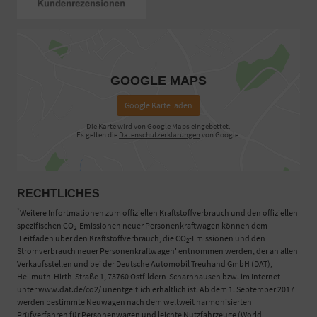
GOOGLE MAPS
Google Karte laden
Die Karte wird von Google Maps eingebettet.
Es gelten die
Datenschutzerklärungen
von Google.
RECHTLICHES
*
Weitere Infortmationen zum offiziellen Kraftstoffverbrauch und den offiziellen
spezifischen CO
-Emissionen neuer Personenkraftwagen können dem
2
'Leitfaden über den Kraftstoffverbrauch, die CO
-Emissionen und den
2
Stromverbrauch neuer Personenkraftwagen' entnommen werden, der an allen
Verkaufsstellen und bei der Deutsche Automobil Treuhand GmbH (DAT),
Hellmuth-Hirth-Straße 1, 73760 Ostfildern-Scharnhausen bzw. im Internet
unter www.dat.de/co2/ unentgeltlich erhältlich ist. Ab dem 1. September 2017
werden bestimmte Neuwagen nach dem weltweit harmonisierten
Prüfverfahren für Personenwagen und leichte Nutzfahrzeuge (World