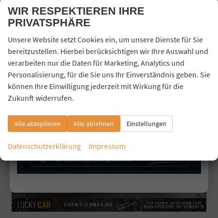
incl. 19% MwSt.
WIR RESPEKTIEREN IHRE
Verbrauch kombiniert:
5,80 l/100km
PRIVATSPHÄRE
CO
-Klasse:
E
2
CO
-Emissionen:
151,00 g/km
2
Unsere Website setzt Cookies ein, um unsere Dienste für Sie
bereitzustellen. Hierbei berücksichtigen wir Ihre Auswahl und
verarbeiten nur die Daten für Marketing, Analytics und
Personalisierung, für die Sie uns Ihr Einverständnis geben. Sie
26,9%
können Ihre Einwilligung jederzeit mit Wirkung für die
Zukunft widerrufen.
Alle akzeptieren
Alle ablehnen
Einstellungen
Datenschutzerklärung
Impressum