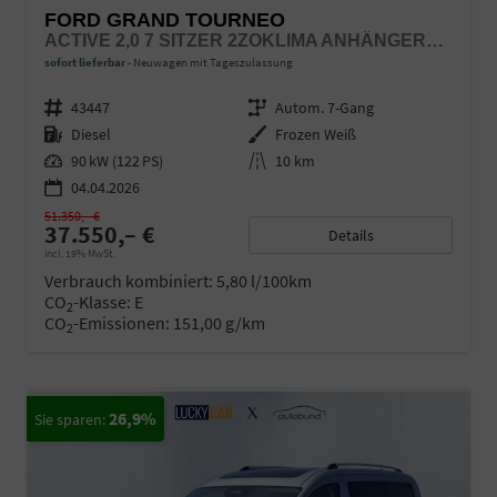
FORD GRAND TOURNEO
ACTIVE 2,0 7 SITZER 2ZOKLIMA ANHÄNGERKUPPLUNG PANORAMADACH AGR SITZE SITZHEIZUNG EINPARKHILFE KAMERA 17 ZOLL LEICHTMETALL ACC
sofort lieferbar
Neuwagen mit Tageszulassung
Fahrzeugnr.
43447
Getriebe
Autom. 7-Gang
Kraftstoff
Diesel
Außenfarbe
Frozen Weiß
Leistung
90 kW (122 PS)
Kilometerstand
10 km
04.04.2026
51.350,– €
37.550,– €
Details
incl. 19% MwSt.
Verbrauch kombiniert:
5,80 l/100km
CO
-Klasse:
E
2
CO
-Emissionen:
151,00 g/km
2
26,9%