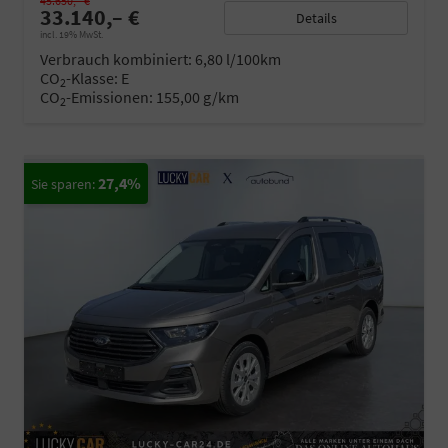
45.650,– €
33.140,– €
Details
incl. 19% MwSt.
Verbrauch kombiniert:
6,80 l/100km
CO
-Klasse:
E
2
CO
-Emissionen:
155,00 g/km
2
27,4%