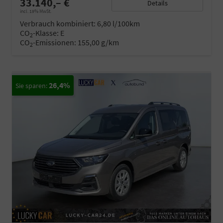
33.140,– €
Details
incl. 19% MwSt.
Verbrauch kombiniert:
6,80 l/100km
CO
-Klasse:
E
2
CO
-Emissionen:
155,00 g/km
2
26,4%