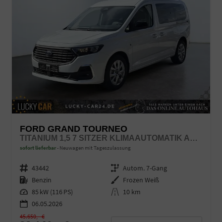
FORD GRAND TOURNEO
TITANIUM 1,5 7 SITZER KLIMAAUTOMATIK ANHÄNGERKUPPLUNG SITZHEIZUNG EINPARKHILFE KAMERA 17 ZOLL LEICHTMETALL ACC
sofort lieferbar
Neuwagen mit Tageszulassung
Fahrzeugnr.
43442
Getriebe
Autom. 7-Gang
Kraftstoff
Benzin
Außenfarbe
Frozen Weiß
Leistung
85 kW (116 PS)
Kilometerstand
10 km
06.05.2026
45.650,– €