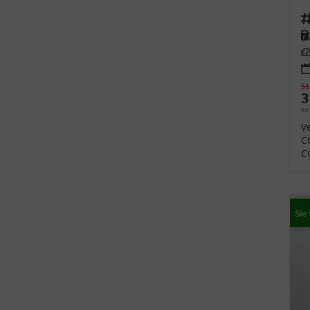
Fahr
Kra
Lei
51
3
inc
V
C
C