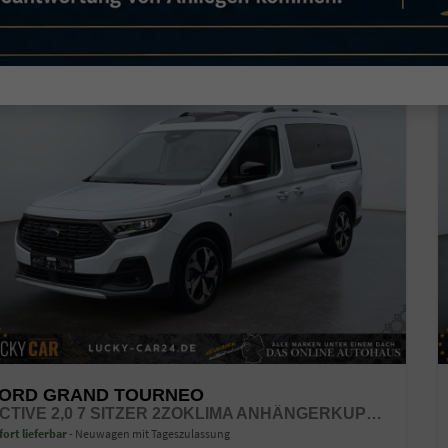
26,9%
ORD GRAND TOURNEO
ACTIVE 2,0 7 SITZER 2ZOKLIMA ANHÄNGERKUPPLUNG PANORAMADACH AGR SITZE SITZHEIZUNG EINPARKHILFE KAMERA 17 ZOLL LEICHTMETALL ACC
fort lieferbar
Neuwagen mit Tageszulassung