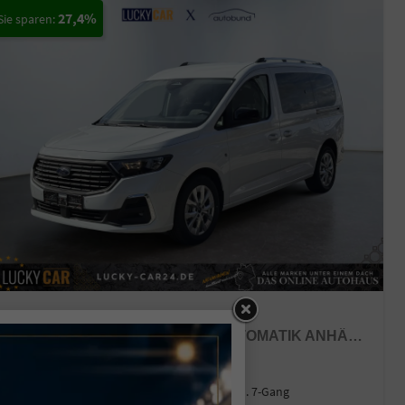
27,4%
FORD GRAND TOURNEO
TITANIUM 1,5 7 SITZER KLIMAAUTOMATIK ANHÄNGERKUPPLUNG SITZHEIZUNG EINPARKHILFE KAMERA 17 ZOLL LEICHTMETALL ACC
sofort lieferbar
Neuwagen mit Tageszulassung
Fahrzeugnr.
43442
Getriebe
Autom. 7-Gang