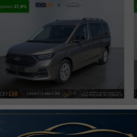
27,4%
ORD GRAND TOURNEO
TITANIUM 1,5 7 SITZER KLIMAAUTOMATIK ANHÄNGERKUPPLUNG SITZHEIZUNG EINPARKHILFE KAMERA 17 ZOLL LEICHTMETALL ACC
fort lieferbar
Neuwagen mit Tageszulassung
zeugnr.
43440
Getriebe
Autom. 7-Gang