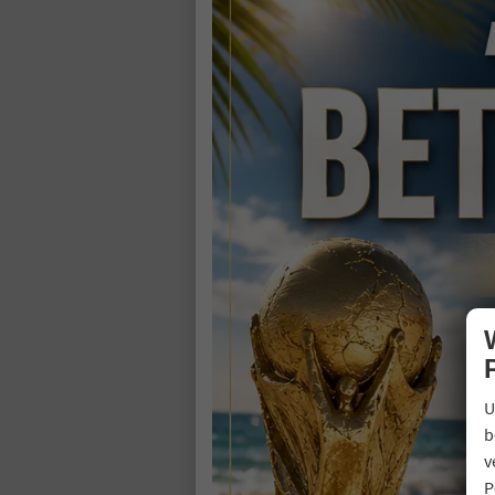
Kra
Lei
45
3
inc
V
C
C
U
b
v
P