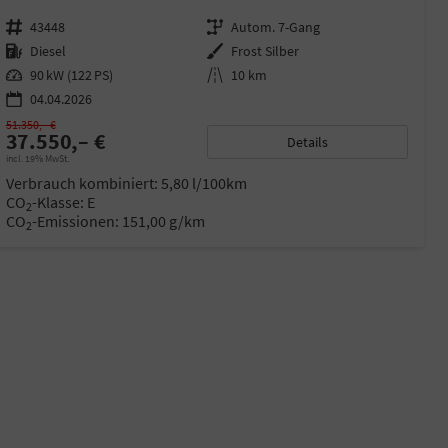
Fahrzeugnr.
43448
Getriebe
Autom. 7-Gang
Kraftstoff
Diesel
Außenfarbe
Frost Silber
Leistung
90 kW (122 PS)
Kilometerstand
10 km
04.04.2026
51.350,– €
37.550,– €
Details
incl. 19% MwSt.
Verbrauch kombiniert:
5,80 l/100km
CO
-Klasse:
E
2
CO
-Emissionen:
151,00 g/km
2