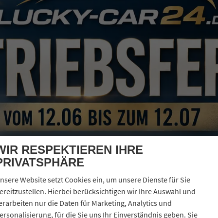
ftstoff
Benzin
Außenfarbe
Dusky Silber Metallic
stung
85 kW (116 PS)
Kilometerstand
10 km
05.05.2026
.650,– €
3.140,– €
Details
l. 19% MwSt.
erbrauch kombiniert:
6,80 l/100km
O
-Klasse:
E
2
O
-Emissionen:
155,00 g/km
2
26,4%
WIR RESPEKTIEREN IHRE
PRIVATSPHÄRE
nsere Website setzt Cookies ein, um unsere Dienste für Sie
ereitzustellen. Hierbei berücksichtigen wir Ihre Auswahl und
erarbeiten nur die Daten für Marketing, Analytics und
ersonalisierung, für die Sie uns Ihr Einverständnis geben. Sie