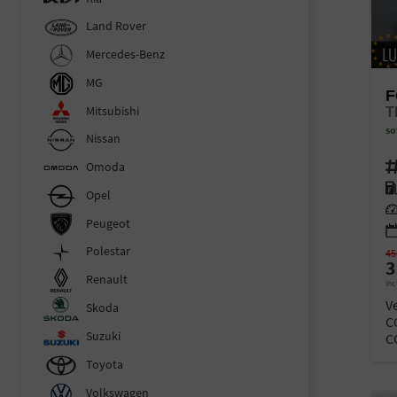
Land Rover
Mercedes-Benz
MG
F
Mitsubishi
so
Nissan
Omoda
Fahr
Kra
Opel
Lei
Peugeot
Polestar
45
3
Renault
inc
V
Skoda
C
Suzuki
C
Toyota
Volkswagen