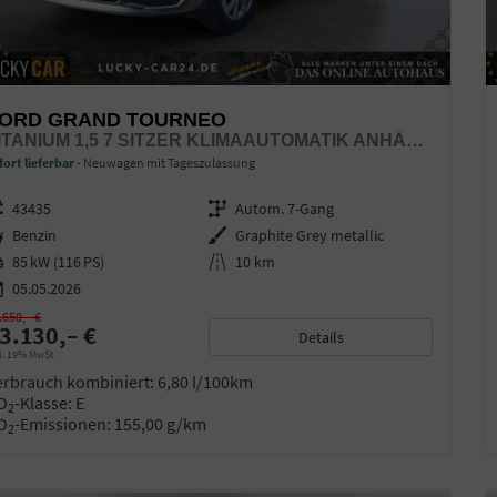
ORD GRAND TOURNEO
TITANIUM 1,5 7 SITZER KLIMAAUTOMATIK ANHÄNGERKUPPLUNG SITZHEIZUNG EINPARKHILFE KAMERA 17 ZOLL LEICHTMETALL ACC
fort lieferbar
Neuwagen mit Tageszulassung
zeugnr.
43435
Getriebe
Autom. 7-Gang
ftstoff
Benzin
Außenfarbe
Graphite Grey metallic
stung
85 kW (116 PS)
Kilometerstand
10 km
05.05.2026
.650,– €
3.130,– €
Details
l. 19% MwSt.
erbrauch kombiniert:
6,80 l/100km
O
-Klasse:
E
2
O
-Emissionen:
155,00 g/km
2