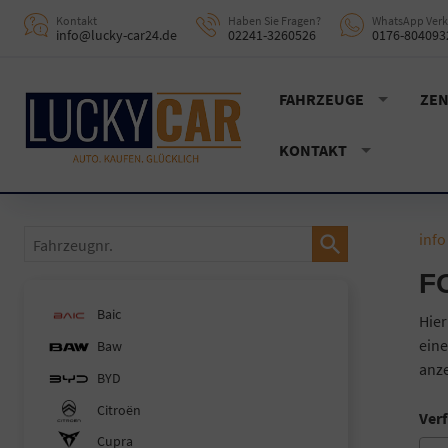
Kontakt
Haben Sie Fragen?
WhatsApp Verk
info@lucky-car24.de
02241-3260526
0176-804093
FAHRZEUGE
ZEN
KONTAKT
Fahrzeugnr.
info
F
Baic
Hier
eine
Baw
anze
BYD
Citroën
Verf
Cupra