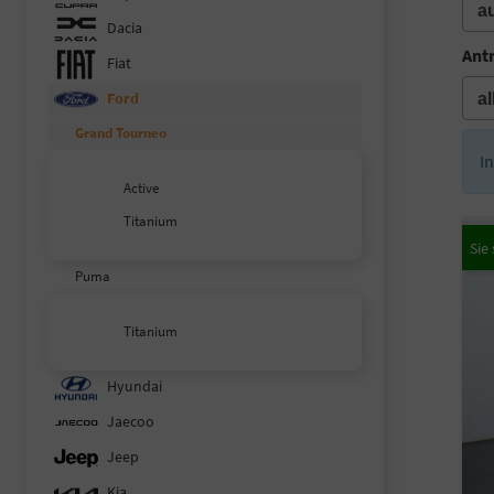
Dacia
Ant
Fiat
Ford
Grand Tourneo
I
Active
Titanium
Puma
Titanium
Hyundai
Jaecoo
Jeep
Kia