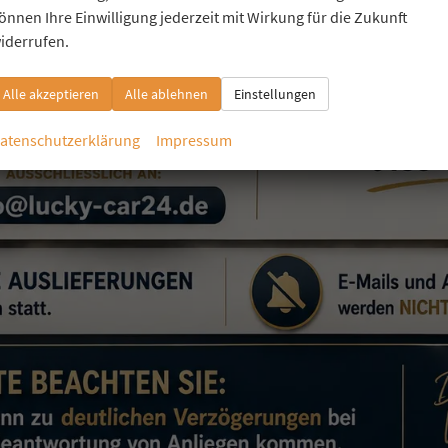
önnen Ihre Einwilligung jederzeit mit Wirkung für die Zukunft
iderrufen.
Alle akzeptieren
Alle ablehnen
Einstellungen
atenschutzerklärung
Impressum
ORD GRAND TOURNEO
TITANIUM 2,0 7 SITZER KLIMAAUTOMATIK ANHÄNGERKUPPLUNG SITZHEIZUNG EINPARKHILFE KAMERA 17 ZOLL LEICHTMETALL ACC
fort lieferbar
Neuwagen mit Tageszulassung
zeugnr.
43432
Getriebe
Autom. 7-Gang
ftstoff
Diesel
Außenfarbe
Dusky Silber Metallic
stung
90 kW (122 PS)
Kilometerstand
10 km
04.04.2026
.275,– €
4.050,– €
Details
l. 19% MwSt.
erbrauch kombiniert:
5,80 l/100km
O
-Klasse:
E
2
O
-Emissionen:
151,00 g/km
2