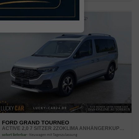
26,9%
FORD GRAND TOURNEO
ACTIVE 2,0 7 SITZER 2ZOKLIMA ANHÄNGERKUPPLUNG PANORAMADACH AGR SITZE SITZHEIZUNG EINPARKHILFE KAMERA 17 ZOLL LEICHTMETALL ACC
sofort lieferbar
Neuwagen mit Tageszulassung