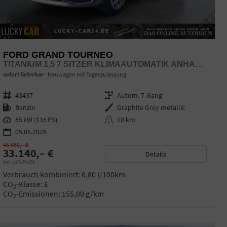
FORD GRAND TOURNEO
TITANIUM 1,5 7 SITZER KLIMAAUTOMATIK ANHÄNGERKUPPLUNG SITZHEIZUNG EINPARKHILFE KAMERA 17 ZOLL LEICHTMETALL ACC
sofort lieferbar
Neuwagen mit Tageszulassung
Fahrzeugnr.
43437
Getriebe
Autom. 7-Gang
Kraftstoff
Benzin
Außenfarbe
Graphite Grey metallic
Leistung
85 kW (116 PS)
Kilometerstand
10 km
05.05.2026
45.650,– €
33.140,– €
Details
incl. 19% MwSt.
Verbrauch kombiniert:
6,80 l/100km
CO
-Klasse:
E
2
CO
-Emissionen:
155,00 g/km
2