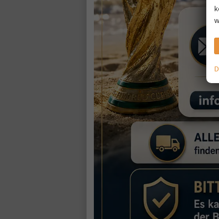
k
w
D
F
so
Fahr
Kra
Lei
46
3
inc
V
C
C