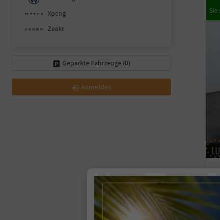
Xpeng
Zeekr
Geparkte Fahrzeuge (
0
)
Anmelden
F
so
Fahr