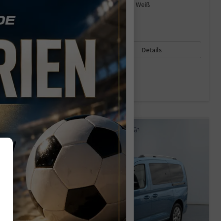
Kraftstoff
Benzin
Außenfarbe
Frozen Weiß
Leistung
85 kW (116 PS)
Kilometerstand
10 km
06.05.2026
45.650,– €
33.140,– €
Details
incl. 19% MwSt.
Verbrauch kombiniert:
6,80 l/100km
CO
-Klasse:
E
2
CO
-Emissionen:
155,00 g/km
2
26,9%