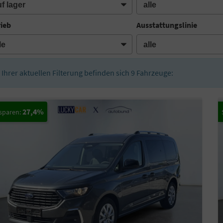
rieb
Ausstattungslinie
n Ihrer aktuellen Filterung befinden sich
9
Fahrzeuge:
27,4%