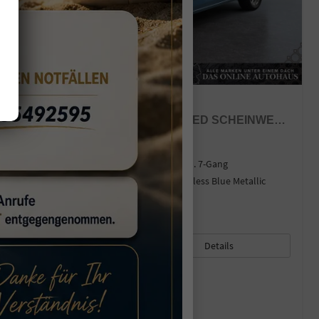
FORD GRAND TOURNEO
TITANIUM 2,0 7 SITZER 2ZKLIMA LED SCHEINWERFER ANHÄNGERKUPPLUNG SITZHEIZUNG EINPARKHILFE KAMERA 17 ZOLL LEICHTMETALL ACC
sofort lieferbar
Neuwagen mit Tageszulassung
Fahrzeugnr.
43450
Getriebe
Autom. 7-Gang
Kraftstoff
Diesel
Außenfarbe
Boundless Blue Metallic
Leistung
90 kW (122 PS)
Kilometerstand
10 km
10.03.2026
49.275,– €
36.000,– €
Details
incl. 19% MwSt.
Verbrauch kombiniert:
5,80 l/100km
CO
-Klasse:
E
2
CO
-Emissionen:
151,00 g/km
2