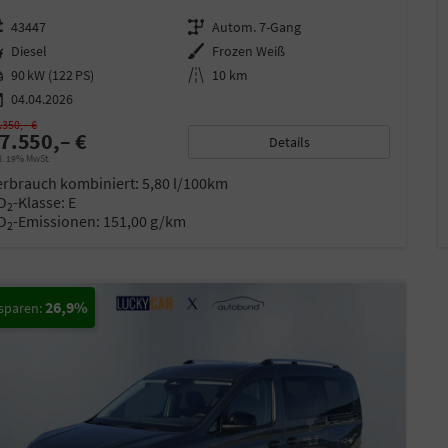
zeugnr.
43447
Getriebe
Autom. 7-Gang
ftstoff
Diesel
Außenfarbe
Frozen Weiß
stung
90 kW (122 PS)
Kilometerstand
10 km
04.04.2026
.350,– €
7.550,– €
Details
l. 19% MwSt.
erbrauch kombiniert:
5,80 l/100km
O
-Klasse:
E
2
O
-Emissionen:
151,00 g/km
2
26,9%