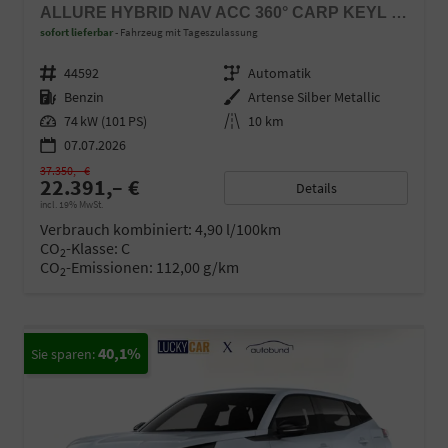
ALLURE HYBRID NAV ACC 360° CARP KEYL BT SHZ
sofort lieferbar
Fahrzeug mit Tageszulassung
Fahrzeugnr.
44592
Getriebe
Automatik
Kraftstoff
Benzin
Außenfarbe
Artense Silber Metallic
Leistung
74 kW (101 PS)
Kilometerstand
10 km
07.07.2026
37.350,– €
22.391,– €
Details
incl. 19% MwSt.
Verbrauch kombiniert:
4,90 l/100km
CO
-Klasse:
C
2
CO
-Emissionen:
112,00 g/km
2
40,1%