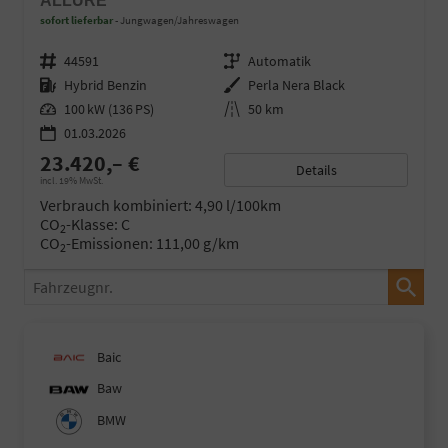
ALLURE
sofort lieferbar
Jungwagen/Jahreswagen
Fahrzeugnr.
44591
Getriebe
Automatik
Kraftstoff
Hybrid Benzin
Außenfarbe
Perla Nera Black
Leistung
100 kW (136 PS)
Kilometerstand
50 km
01.03.2026
23.420,– €
Details
incl. 19% MwSt.
Verbrauch kombiniert:
4,90 l/100km
CO
-Klasse:
C
2
CO
-Emissionen:
111,00 g/km
2
Fahrzeugnr.
Baic
Baw
BMW