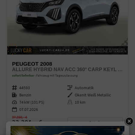
PEUGEOT 2008
ALLURE HYBRID NAV ACC 360° CARP KEYL BT SHZ
sofort lieferbar
Fahrzeug mit Tageszulassung
Fahrzeugnr.
44593
Getriebe
Automatik
Kraftstoff
Benzin
Außenfarbe
Okenit Weiß Metallic
Leistung
74 kW (101 PS)
Kilometerstand
10 km
07.07.2026
37.350,– €
22.391,– €
Details
incl. 19% MwSt.
Verbrauch kombiniert:
4,90 l/100km