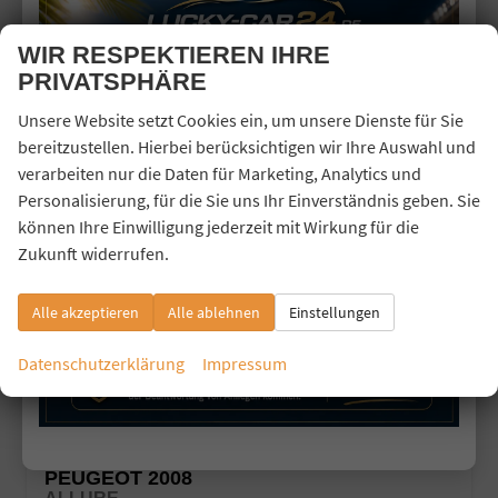
CO
-Klasse:
C
2
CO
-Emissionen:
112,00 g/km
2
WIR RESPEKTIEREN IHRE
PRIVATSPHÄRE
Unsere Website setzt Cookies ein, um unsere Dienste für Sie
bereitzustellen. Hierbei berücksichtigen wir Ihre Auswahl und
verarbeiten nur die Daten für Marketing, Analytics und
Personalisierung, für die Sie uns Ihr Einverständnis geben. Sie
können Ihre Einwilligung jederzeit mit Wirkung für die
Zukunft widerrufen.
Alle akzeptieren
Alle ablehnen
Einstellungen
Datenschutzerklärung
Impressum
PEUGEOT 2008