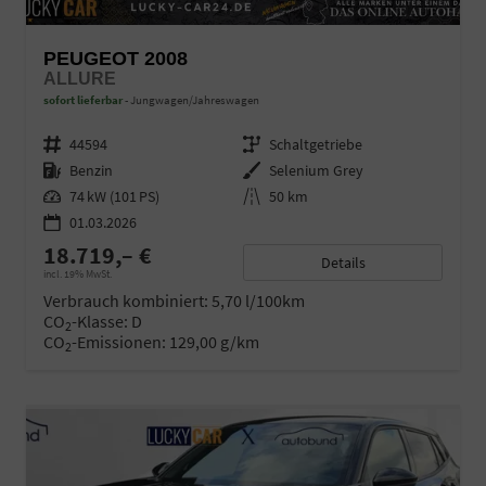
PEUGEOT 2008
ALLURE
sofort lieferbar
Jungwagen/Jahreswagen
Fahrzeugnr.
44594
Getriebe
Schaltgetriebe
Kraftstoff
Benzin
Außenfarbe
Selenium Grey
Leistung
74 kW (101 PS)
Kilometerstand
50 km
01.03.2026
18.719,– €
Details
incl. 19% MwSt.
Verbrauch kombiniert:
5,70 l/100km
CO
-Klasse:
D
2
CO
-Emissionen:
129,00 g/km
2