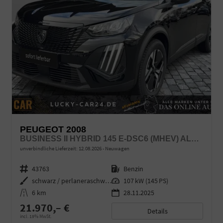
PEUGEOT 2008
BUSINESS II HYBRID 145 E-DSC6 (MHEV) ALU KA LED LI
unverbindliche Lieferzeit:
12.08.2026
Neuwagen
Fahrzeugnr.
43763
Kraftstoff
Benzin
Außenfarbe
schwarz / perlaneraschwarz
Leistung
107 kW (145 PS)
Kilometerstand
6 km
28.11.2025
21.970,– €
Details
incl. 19% MwSt.