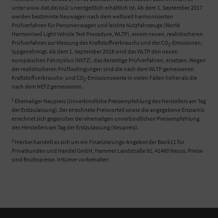
unter www.dat.de/co2/ unentgeltlich erhältlich ist. Ab dem 1. September 2017
werden bestimmte Neuwagen nach dem weltweit harmonisierten
Prüfverfahren für Personenwagen und leichte Nutzfahrzeuge (World
Harmonised Light Vehicle Test Procedure, WLTP), einem neuen, realistischeren
Prüfverfahren zur Messung des Kraftstoffverbrauchs und der CO
-Emissionen,
2
typgenehmigt. Ab dem 1. September 2018 wird das WLTP den neuen
europäischen Fahrzyklus (NEFZ), das derzeitige Prüfverfahren, ersetzen. Wegen
der realistischeren Prüfbedingungen sind die nach dem WLTP gemessenen
Kraftstoffverbrauchs- und CO
-Emissionswerte in vielen Fällen höher als die
2
nach dem NEFZ gemessenen.
1
Ehemaliger Neupreis (Unverbindliche Preisempfehlung des Herstellers am Tag
der Erstzulassung). Der errechnete Preisvorteil sowie die angegebene Ersparnis
errechnet sich gegenüber der ehemaligen unverbindlichen Preisempfehlung
des Herstellers am Tag der Erstzulassung (Neupreis).
2
Hierbei handelt es sich um ein Finanzierungs-Angebot der Bank11 für
Privatkunden und Handel GmbH, Hammer Landstraße 91, 41460 Neuss. Preise
sind Bruttopreise. Irrtümer vorbehalten