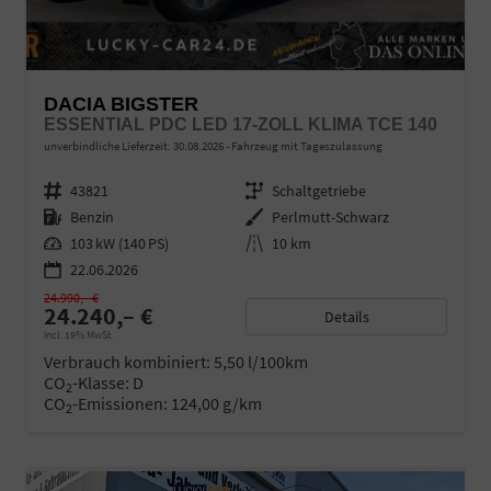
DACIA BIGSTER
ESSENTIAL PDC LED 17-ZOLL KLIMA TCE 140
unverbindliche Lieferzeit:
30.08.2026
Fahrzeug mit Tageszulassung
Fahrzeugnr.
43821
Getriebe
Schaltgetriebe
Kraftstoff
Benzin
Außenfarbe
Perlmutt-Schwarz
Leistung
103 kW (140 PS)
Kilometerstand
10 km
22.06.2026
24.990,– €
24.240,– €
Details
incl. 19% MwSt.
Verbrauch kombiniert:
5,50 l/100km
CO
-Klasse:
D
2
CO
-Emissionen:
124,00 g/km
2