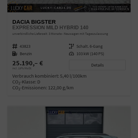
DACIA BIGSTER
EXPRESSION MILD HYBRID 140
unverbindliche Lieferzeit:
3 Monate
Neuwagen mit Tageszulassung
Fahrzeugnr.
43823
Getriebe
Schalt. 6-Gang
Kraftstoff
Benzin
Leistung
103 kW (140 PS)
25.190,– €
Details
incl. 19% MwSt.
Verbrauch kombiniert:
5,40 l/100km
CO
-Klasse:
D
2
CO
-Emissionen:
122,00 g/km
2