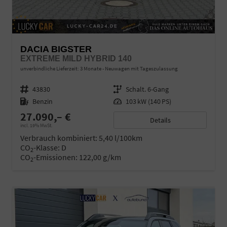
DACIA BIGSTER
EXTREME MILD HYBRID 140
unverbindliche Lieferzeit:
3 Monate
Neuwagen mit Tageszulassung
Fahrzeugnr.
43830
Getriebe
Schalt. 6-Gang
Kraftstoff
Benzin
Leistung
103 kW (140 PS)
27.090,– €
Details
incl. 19% MwSt.
Verbrauch kombiniert:
5,40 l/100km
CO
-Klasse:
D
2
CO
-Emissionen:
122,00 g/km
2