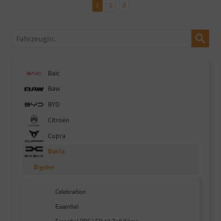
1
2
3
Fahrzeugnr.
Baic
Baw
BYD
Citroën
Cupra
Dacia
Bigster
Celebration
Essential
Essential PDC LED 17-Zoll Klima