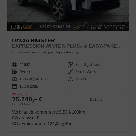
DACIA BIGSTER
EXPRESSION WINTER-PLUS,- & EASY-PAKET TCE 140
sofort lieferbar
Fahrzeug mit Tageszulassung
Fahrzeugnr.
44602
Getriebe
Schaltgetriebe
Kraftstoff
Benzin
Außenfarbe
Arktis-Weiß
Leistung
103 kW (140 PS)
Kilometerstand
10 km
15.09.2025
28.370,– €
25.740,– €
Details
incl. 19% MwSt.
Verbrauch kombiniert:
5,50 l/100km
CO
-Klasse:
D
2
CO
-Emissionen:
124,00 g/km
2