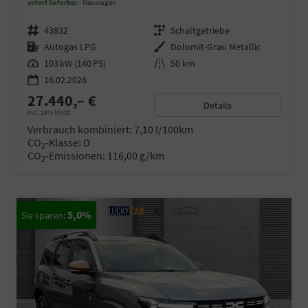
sofort lieferbar
Neuwagen
Fahrzeugnr.
43832
Getriebe
Schaltgetriebe
Kraftstoff
Autogas LPG
Außenfarbe
Dolomit-Grau Metallic
Leistung
103 kW (140 PS)
Kilometerstand
50 km
16.02.2026
27.440,– €
Details
incl. 19% MwSt.
Verbrauch kombiniert:
7,10 l/100km
CO
-Klasse:
D
2
CO
-Emissionen:
116,00 g/km
2
5,0%