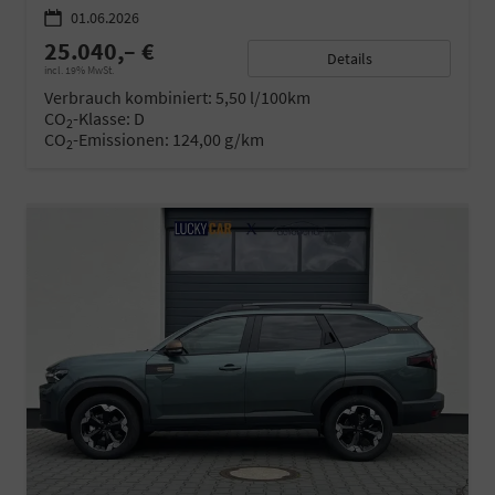
01.06.2026
25.040,– €
Details
incl. 19% MwSt.
Verbrauch kombiniert:
5,50 l/100km
CO
-Klasse:
D
2
CO
-Emissionen:
124,00 g/km
2