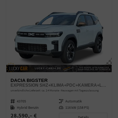
DACIA BIGSTER
EXPRESSION SHZ+KLIMA+PDC+KAMERA+LED+17" ALU
unverbindliche Lieferzeit: ca. 2-4 Monate
Neuwagen mit Tageszulassung
Fahrzeugnr.
43705
Getriebe
Automatik
Kraftstoff
Hybrid Benzin
Leistung
116 kW (158 PS)
28.590,– €
Details