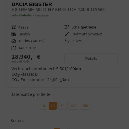
DACIA BIGSTER
EXTREME MILD HYBRID TCE 140 6-GANG
sofort lieferbar
Neuwagen
Fahrzeugnr.
42937
Getriebe
Schaltgetriebe
Kraftstoff
Benzin
Außenfarbe
Perlmutt Schwarz
Leistung
103 kW (140 PS)
Kilometerstand
50 km
14.05.2026
28.940,– €
Details
incl. 19% MwSt.
Verbrauch kombiniert:
5,50 l/100km
CO
-Klasse:
D
2
CO
-Emissionen:
124,00 g/km
2
Datensätze pro Seite:
10
20
50
100
250
Seiten: