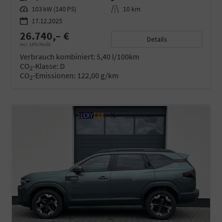
Leistung
103 kW (140 PS)
Kilometerstand
10 km
17.12.2025
26.740,– €
Details
incl. 19% MwSt.
Verbrauch kombiniert:
5,40 l/100km
CO
-Klasse:
D
2
CO
-Emissionen:
122,00 g/km
2