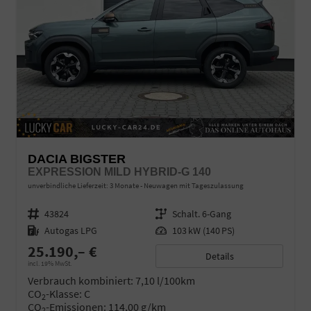
DACIA BIGSTER
EXPRESSION MILD HYBRID-G 140
unverbindliche Lieferzeit:
3 Monate
Neuwagen mit Tageszulassung
Fahrzeugnr.
43824
Getriebe
Schalt. 6-Gang
Kraftstoff
Autogas LPG
Leistung
103 kW (140 PS)
25.190,– €
Details
incl. 19% MwSt.
Verbrauch kombiniert:
7,10 l/100km
CO
-Klasse:
C
2
CO
-Emissionen:
114,00 g/km
2