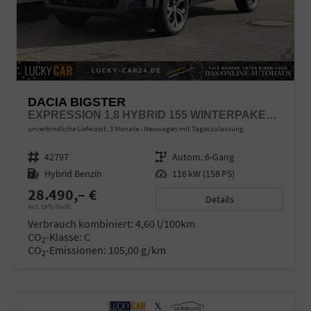
DACIA BIGSTER
EXPRESSION 1,8 HYBRID 155 WINTERPAKET PLUS
unverbindliche Lieferzeit:
3 Monate
Neuwagen mit Tageszulassung
Fahrzeugnr.
42797
Getriebe
Autom. 6-Gang
Kraftstoff
Hybrid Benzin
Leistung
116 kW (158 PS)
28.490,– €
Details
incl. 19% MwSt.
Verbrauch kombiniert:
4,60 l/100km
CO
-Klasse:
C
2
CO
-Emissionen:
105,00 g/km
2