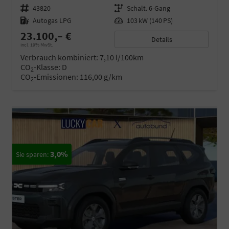
Fahrzeugnr.
43820
Getriebe
Schalt. 6-Gang
Kraftstoff
Autogas LPG
Leistung
103 kW (140 PS)
23.100,– €
Details
incl. 19% MwSt.
Verbrauch kombiniert:
7,10 l/100km
CO
-Klasse:
D
2
CO
-Emissionen:
116,00 g/km
2
3,0%