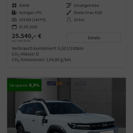
Fahrzeugnr.
43658
Getriebe
Schaltgetriebe
Kraftstoff
Autogas LPG
Außenfarbe
Shiste Grau KQG
Leistung
103 kW (140 PS)
Kilometerstand
20 km
01.05.2026
25.540,– €
Details
incl. 19% MwSt.
Verbrauch kombiniert:
5,50 l/100km
CO
-Klasse:
D
2
CO
-Emissionen:
124,00 g/km
2
9,3%