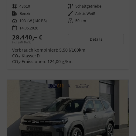
Fahrzeugnr.
43610
Getriebe
Schaltgetriebe
Kraftstoff
Benzin
Außenfarbe
Arktis Weiß
Leistung
103 kW (140 PS)
Kilometerstand
50 km
14.05.2026
28.440,– €
Details
incl. 19% MwSt.
Verbrauch kombiniert:
5,50 l/100km
CO
-Klasse:
D
2
CO
-Emissionen:
124,00 g/km
2