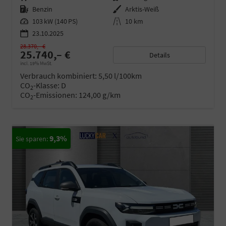
Kraftstoff
Benzin
Außenfarbe
Arktis-Weiß
Leistung
103 kW (140 PS)
Kilometerstand
10 km
23.10.2025
28.370,– €
25.740,– €
Details
incl. 19% MwSt.
Verbrauch kombiniert:
5,50 l/100km
CO
-Klasse:
D
2
CO
-Emissionen:
124,00 g/km
2
9,3%