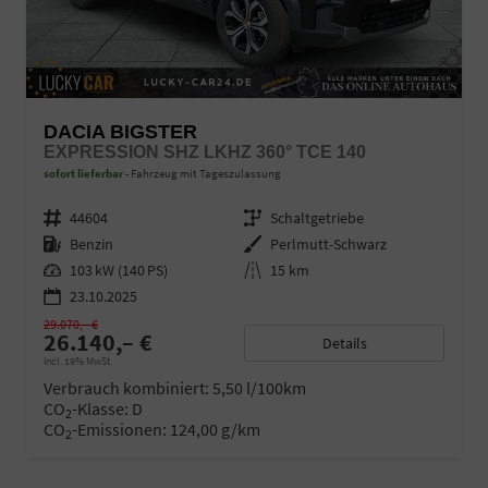
DACIA BIGSTER
EXPRESSION SHZ LKHZ 360° TCE 140
sofort lieferbar
Fahrzeug mit Tageszulassung
Fahrzeugnr.
44604
Getriebe
Schaltgetriebe
Kraftstoff
Benzin
Außenfarbe
Perlmutt-Schwarz
Leistung
103 kW (140 PS)
Kilometerstand
15 km
23.10.2025
29.070,– €
26.140,– €
Details
incl. 19% MwSt.
Verbrauch kombiniert:
5,50 l/100km
CO
-Klasse:
D
2
CO
-Emissionen:
124,00 g/km
2