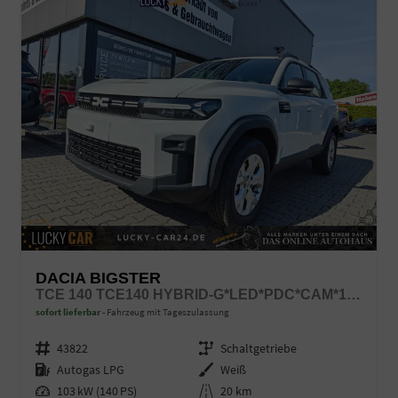
DACIA BIGSTER
TCE 140 TCE140 HYBRID-G*LED*PDC*CAM*17ZOLL*KLIMA
sofort lieferbar
Fahrzeug mit Tageszulassung
Fahrzeugnr.
43822
Getriebe
Schaltgetriebe
Kraftstoff
Autogas LPG
Außenfarbe
Weiß
Leistung
103 kW (140 PS)
Kilometerstand
20 km