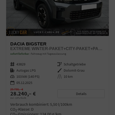
DACIA BIGSTER
EXTREME WINTER-PAKET+CITY-PAKET+PANODACH MILD HYBRID-G 140 AUTOGAS
sofort lieferbar
Fahrzeug mit Tageszulassung
Fahrzeugnr.
43829
Getriebe
Schaltgetriebe
Kraftstoff
Autogas LPG
Außenfarbe
Dolomit-Grau
Leistung
103 kW (140 PS)
Kilometerstand
10 km
05.12.2025
29.730,– €
28.240,– €
Details
incl. 19% MwSt.
Verbrauch kombiniert:
5,50 l/100km
CO
-Klasse:
D
2
CO
-Emissionen:
124,00 g/km