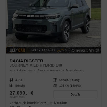
DACIA BIGSTER
JOURNEY MILD HYBRID 140
unverbindliche Lieferzeit:
3 Monate
Neuwagen mit Tageszulassung
Fahrzeugnr.
43831
Getriebe
Schalt. 6-Gang
Kraftstoff
Benzin
Leistung
103 kW (140 PS)
27.090,– €
Details
incl. 19% MwSt.
Verbrauch kombiniert:
5,40 l/100km