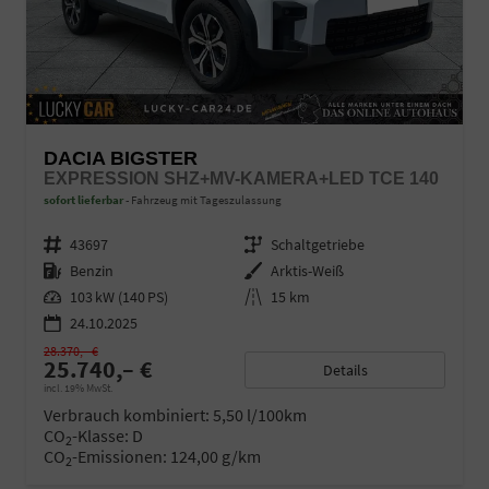
DACIA BIGSTER
EXPRESSION SHZ+MV-KAMERA+LED TCE 140
sofort lieferbar
Fahrzeug mit Tageszulassung
Fahrzeugnr.
43697
Getriebe
Schaltgetriebe
Kraftstoff
Benzin
Außenfarbe
Arktis-Weiß
Leistung
103 kW (140 PS)
Kilometerstand
15 km
24.10.2025
28.370,– €
25.740,– €
Details
incl. 19% MwSt.
Verbrauch kombiniert:
5,50 l/100km
CO
-Klasse:
D
2
CO
-Emissionen:
124,00 g/km
2