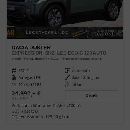
DACIA DUSTER
EXPRESSION+SHZ+LED ECO-G 120 AUTO
unverbindliche Lieferzeit:
30.05.2026
Fahrzeug mit Tageszulassung
Fahrzeugnr.
43219
Getriebe
Automatik
Kraftstoff
Autogas LPG
Außenfarbe
Safari-Grüngrau
Leistung
90 kW (122 PS)
Kilometerstand
10 km
24.990,– €
Details
incl. 19% MwSt.
Verbrauch kombiniert:
7,60 l/100km
CO
-Klasse:
D
2
CO
-Emissionen:
123,00 g/km
2