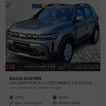
DACIA DUSTER
CELEBRATION III 1,2 TCE (MHEV) 140 ALU LED LINK LR
unverbindliche Lieferzeit:
11.08.2026
Neuwagen
Fahrzeugnr.
43785
Kraftstoff
Benzin
Außenfarbe
grau / dolomitgrau
Leistung
103 kW (140 PS)