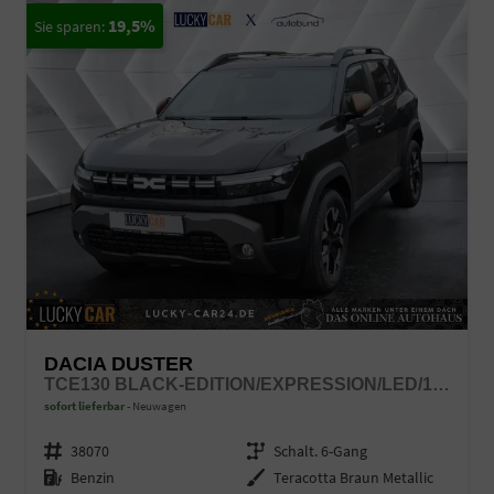
19,5%
DACIA DUSTER
TCE130 BLACK-EDITION/EXPRESSION/LED/17"/TEMPOPILOT
sofort lieferbar
Neuwagen
Fahrzeugnr.
38070
Getriebe
Schalt. 6-Gang
Kraftstoff
Benzin
Außenfarbe
Teracotta Braun Metallic