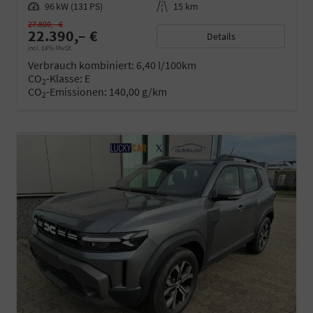
Leistung
96 kW (131 PS)
Kilometerstand
15 km
27.800,– €
22.390,– €
Details
incl. 19% MwSt.
Verbrauch kombiniert:
6,40 l/100km
CO
-Klasse:
E
2
CO
-Emissionen:
140,00 g/km
2