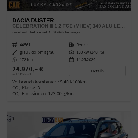
DACIA DUSTER
CELEBRATION III 1,2 TCE (MHEV) 140 ALU LED LINK LR
unverbindliche Lieferzeit:
11.08.2026
Neuwagen
Fahrzeugnr.
44561
Kraftstoff
Benzin
Außenfarbe
grau / dolomitgrau
Leistung
103 kW (140 PS)
Kilometerstand
172 km
14.05.2026
24.970,– €
Details
incl. 19% MwSt.
Verbrauch kombiniert:
5,40 l/100km
CO
-Klasse:
D
2
CO
-Emissionen:
123,00 g/km
2