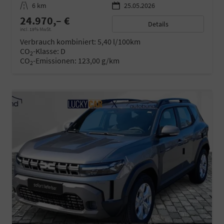
Kilometerstand
6 km
25.05.2026
24.970,– €
Details
incl. 19% MwSt.
Verbrauch kombiniert:
5,40 l/100km
CO
-Klasse:
D
2
CO
-Emissionen:
123,00 g/km
2