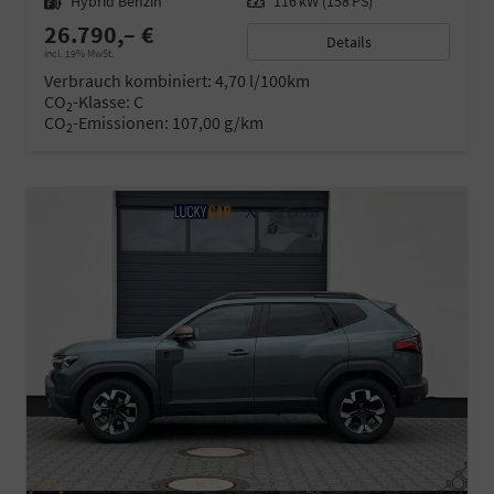
Kraftstoff
Hybrid Benzin
Leistung
116 kW (158 PS)
26.790,– €
Details
incl. 19% MwSt.
Verbrauch kombiniert:
4,70 l/100km
CO
-Klasse:
C
2
CO
-Emissionen:
107,00 g/km
2