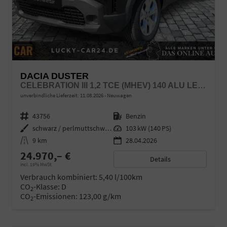
DACIA DUSTER
CELEBRATION III 1,2 TCE (MHEV) 140 ALU LED LINK LR
unverbindliche Lieferzeit:
11.08.2026
Neuwagen
Fahrzeugnr.
43756
Kraftstoff
Benzin
Außenfarbe
schwarz / perlmuttschwarz
Leistung
103 kW (140 PS)
Kilometerstand
9 km
28.04.2026
24.970,– €
Details
incl. 19% MwSt.
Verbrauch kombiniert:
5,40 l/100km
CO
-Klasse:
D
2
CO
-Emissionen:
123,00 g/km
2