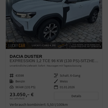
DACIA DUSTER
EXPRESSION 1,2 TCE 96 KW (130 PS)-SITZHEIZUNG-RÜCKFAHRKAMERA-APPLECARPLAY-SOFORT
unverbindliche Lieferzeit: Sofort
Neuwagen mit Tageszulassung
Fahrzeugnr.
43598
Getriebe
Schalt. 6-Gang
Kraftstoff
Benzin
Außenfarbe
Weiss
Leistung
96 kW (131 PS)
01.01.2026
23.050,– €
Details
incl. 19% MwSt.
Verbrauch kombiniert:
5,50 l/100km