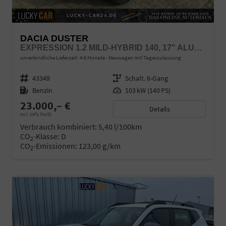
DACIA DUSTER
EXPRESSION 1.2 MILD-HYBRID 140, 17" ALUFELGEN "TERGAN", KLIMAANLAGE, RÜCKFAHRKAMERA, PARKSENSOREN HINTEN, LED-SCHEINWERFER, RADIO MEDIA 10" + SMARTPHONE-SPIEGELUNG, ARMLEHNE, DACHRELING, TEMPOMAT, VERKEHRSZEICHENERKENNUNG, SPURASSISTENT
unverbindliche Lieferzeit: 4-6 Monate
Neuwagen mit Tageszulassung
Fahrzeugnr.
43349
Getriebe
Schalt. 6-Gang
Kraftstoff
Benzin
Leistung
103 kW (140 PS)
23.000,– €
Details
incl. 19% MwSt.
Verbrauch kombiniert:
5,40 l/100km
CO
-Klasse:
D
2
CO
-Emissionen:
123,00 g/km
2