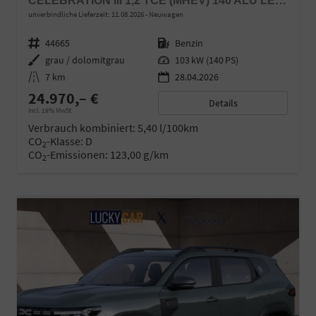
CELEBRATION III 1,2 TCE (MHEV) 140 ALU LED LINK LR
unverbindliche Lieferzeit:
11.08.2026
Neuwagen
Fahrzeugnr.
44665
Kraftstoff
Benzin
Außenfarbe
grau / dolomitgrau
Leistung
103 kW (140 PS)
Kilometerstand
7 km
28.04.2026
24.970,– €
Details
incl. 19% MwSt.
Verbrauch kombiniert:
5,40 l/100km
CO
-Klasse:
D
2
CO
-Emissionen:
123,00 g/km
2