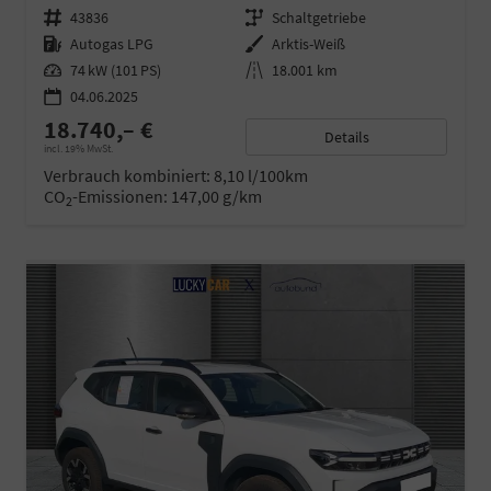
Fahrzeugnr.
43836
Getriebe
Schaltgetriebe
Kraftstoff
Autogas LPG
Außenfarbe
Arktis-Weiß
Leistung
74 kW (101 PS)
Kilometerstand
18.001 km
04.06.2025
18.740,– €
Details
incl. 19% MwSt.
Verbrauch kombiniert:
8,10 l/100km
CO
-Emissionen:
147,00 g/km
2