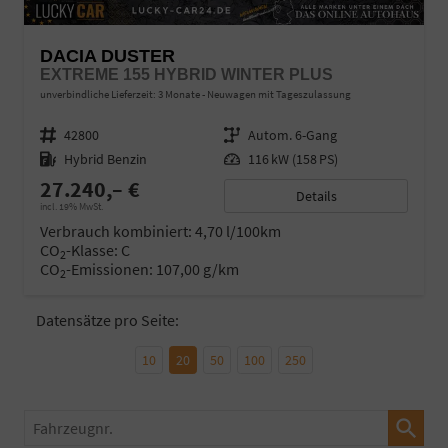
DACIA DUSTER
EXTREME 155 HYBRID WINTER PLUS
unverbindliche Lieferzeit:
3 Monate
Neuwagen mit Tageszulassung
Fahrzeugnr.
42800
Getriebe
Autom. 6-Gang
Kraftstoff
Hybrid Benzin
Leistung
116 kW (158 PS)
27.240,– €
Details
incl. 19% MwSt.
Verbrauch kombiniert:
4,70 l/100km
CO
-Klasse:
C
2
CO
-Emissionen:
107,00 g/km
2
Datensätze pro Seite:
10
20
50
100
250
Fahrzeugnr.