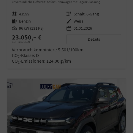
unverbindliche Lieferzeit: Sofort
Neuwagen mit Tageszulassung
Fahrzeugnr.
43599
Getriebe
Schalt. 6-Gang
Kraftstoff
Benzin
Außenfarbe
Weiss
Leistung
96 kW (131 PS)
01.01.2026
23.050,– €
Details
incl. 19% MwSt.
Verbrauch kombiniert:
5,50 l/100km
CO
-Klasse:
D
2
CO
-Emissionen:
124,00 g/km
2