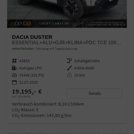
DACIA DUSTER
ESSENTIAL+ALU+GJR+KLIMA+PDC TCE 100 LPG
sofort lieferbar
Fahrzeug mit Tageszulassung
Fahrzeugnr.
43833
Getriebe
Schaltgetriebe
Kraftstoff
Autogas LPG
Außenfarbe
Arktis-Weiß
Leistung
74 kW (101 PS)
Kilometerstand
10 km
21.07.2025
19.195,– €
Details
incl. 19% MwSt.
Verbrauch kombiniert:
8,10 l/100km
CO
-Klasse:
E
2
CO
-Emissionen:
147,00 g/km
2