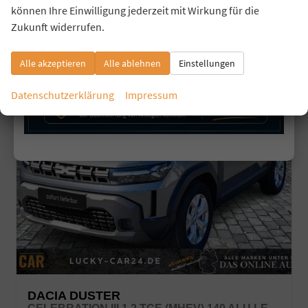
können Ihre Einwilligung jederzeit mit Wirkung für die
CO
-Klasse:
D
2
CO
-Emissionen:
123,00 g/km
Zukunft widerrufen.
2
Alle akzeptieren
Alle ablehnen
Einstellungen
Datenschutzerklärung
Impressum
DACIA DUSTER