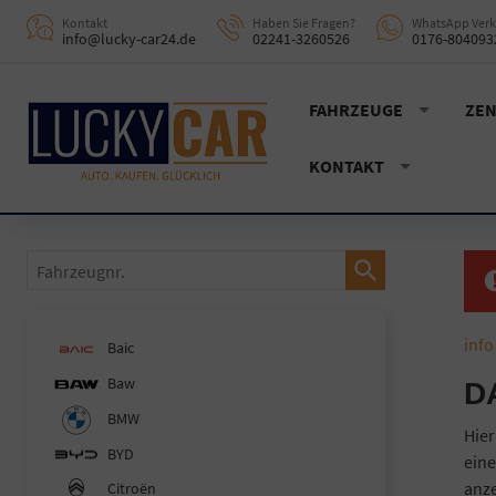
Kontakt
Haben Sie Fragen?
WhatsApp Verk
info@lucky-car24.de
02241-3260526
0176-804093
FAHRZEUGE
ZEN
KONTAKT
Fahrzeugnr.
info
Baic
Baw
D
BMW
Hier
BYD
eine
anze
Citroën