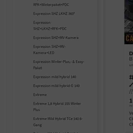
RFK+Winterpaket+PDC
Expression SHZ LKHZ 360°
Expression
SHZ+LKHZ+RFK+PDC
Expression SHZ+MV-Kamera
Expression SHZ+MV-
Kamera+LED
D
B
Expression Winter-Plus,- & Easy-
un
Paket
Expression mild hybrid 140
Fahr
Auß
Expression mild hybrid-G 140
Kilom
Extreme
1
Extreme 1,8 Hybrid 155 Winter
inc
Plus
V
C
Extreme Mild Hybrid TCe 140 6-
C
Gang