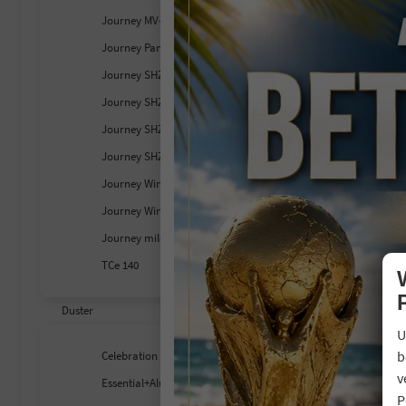
Journey MV-Kamera+SHZ+LED
Journey Panodach+SHZ+LKHZ
Journey SHZ+LKHZ+RFK
Journey SHZ+MV-Kamera
Journey SHZ+MV-Kamera+LED
Journey SHZ+RFK+LED
Journey Winter- & City-Paket
Journey Winter-Plus-Paket
Journey mild hybrid 140
TCe 140
Duster
U
b
Celebration
v
Essential+Alu+GJR+Klima+PDC
P