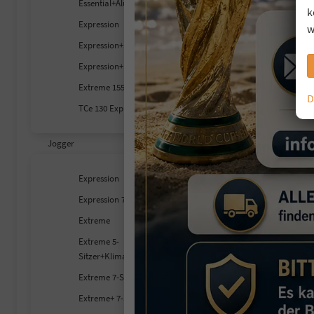
Essential+Alu+Klima+PDC+DAB
k
Expression
w
Expression+SHZ+LED
Expression+SHZ+RFK
Extreme 155 Hybrid Winter Plus
D
TCe 130 Expression
Jogger
Expression
Expression 7-S SHZ
Extreme
Extreme 5-
Sitzer+Klimaauto.+RFK+PDC
Extreme 7-S SHZ LKHZ
Extreme+ 7-S RFK+SHZ+PDC