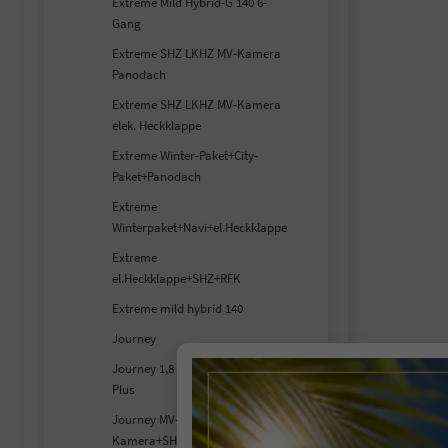
Extreme Mild Hybrid-G 140 6-
Gang
Extreme SHZ LKHZ MV-Kamera
Panodach
Extreme SHZ LKHZ MV-Kamera
elek. Heckklappe
Extreme Winter-Paket+City-
Paket+Panodach
Extreme
Winterpaket+Navi+el.Heckklappe
Extreme
el.Heckklappe+SHZ+RFK
Extreme mild hybrid 140
Journey
Journey 1,8 Hybrid 155 Winter
Plus
Journey MV-
Kamera+SHZ+Carplay