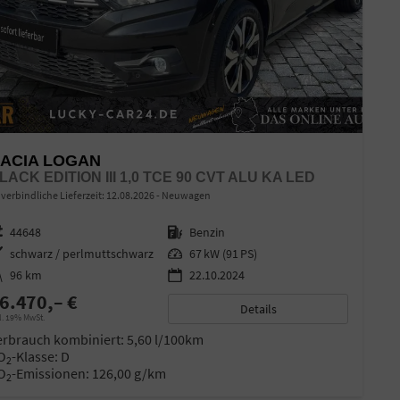
ACIA LOGAN
LACK EDITION III 1,0 TCE 90 CVT ALU KA LED
verbindliche Lieferzeit:
12.08.2026
Neuwagen
zeugnr.
44648
Kraftstoff
Benzin
enfarbe
schwarz / perlmuttschwarz
Leistung
67 kW (91 PS)
eterstand
96 km
22.10.2024
6.470,– €
Details
l. 19% MwSt.
erbrauch kombiniert:
5,60 l/100km
O
-Klasse:
D
2
O
-Emissionen:
126,00 g/km
2