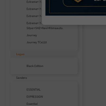
Extreme+ 7-S SHZ
Extreme+ 7-S SHZ+RFK
Extreme+ 7-S SHZ+RFK+Carplay
Extreme+ 7-
Sitzer+SHZ+Navi+Klimaauto.
Journey
Journey TCe110
Logan
Black Edition
Sandero
ESSENTIAL
EXPRESSION
Essential