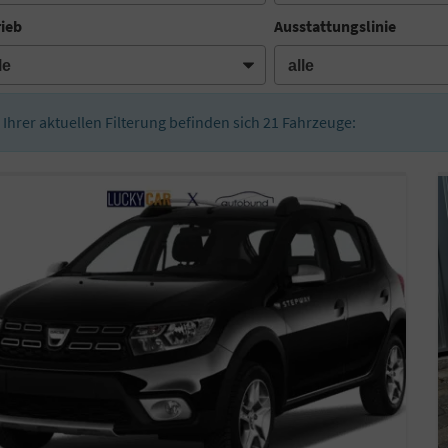
rieb
Ausstattungslinie
n Ihrer aktuellen Filterung befinden sich
21
Fahrzeuge: