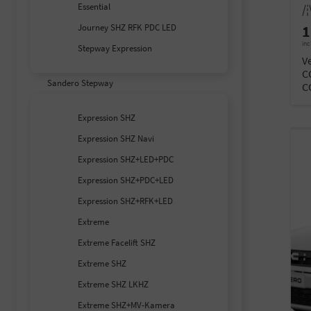
Essential
Kilom
Journey SHZ RFK PDC LED
1
inc
Stepway Expression
V
C
Sandero Stepway
C
Expression SHZ
Expression SHZ Navi
Expression SHZ+LED+PDC
Expression SHZ+PDC+LED
Expression SHZ+RFK+LED
Extreme
Extreme Facelift SHZ
Extreme SHZ
Extreme SHZ LKHZ
Extreme SHZ+MV-Kamera