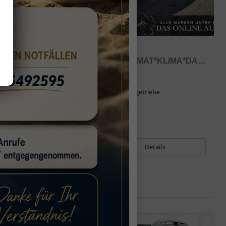
DACIA SANDERO
ESSENTIAL TCE 100 MJ26 TEMPOMAT*KLIMA*DAB*PDC
sofort lieferbar
Fahrzeug mit Tageszulassung
Fahrzeugnr.
44590
Getriebe
Schaltgetriebe
Kraftstoff
Benzin
Außenfarbe
Weiß
Leistung
74 kW (101 PS)
Kilometerstand
20 km
01.05.2026
16.140,– €
Details
incl. 19% MwSt.
Verbrauch kombiniert:
5,00 l/100km
CO
-Klasse:
C
2
CO
-Emissionen:
113,00 g/km
2