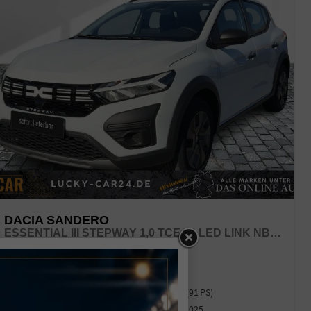
DACIA SANDERO
ESSENTIAL III STEPWAY 1,0 TCE 90 LED LINK NBA PDC
unverbindliche Lieferzeit:
10.08.2026
Neuwagen
Fahrzeugnr.
43788
Kraftstoff
Benzin
Außenfarbe
weiss / arktisweiss
Leistung
67 kW (91 PS)
Kilometerstand
21 km
25.03.2025