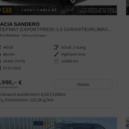
ACIA SANDERO
STEPWAY EXPORTPREIS! 1.0 GARANTIE//KLIMA//M+S //TOP!
fort lieferbar
Gebrauchtwagen
zeugnr.
44535
Getriebe
Schalt. 5-Gang
ftstoff
Benzin
Außenfarbe
Highland Grey
stung
54 kW (73 PS)
Kilometerstand
14.800 km
07.07.2020
.990,– €
Details
ferenzbesteuert
erbrauch kombiniert:
6,50 l/100km
O
-Emissionen:
122,00 g/km
2