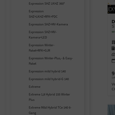
Expression SHZ LKHZ 360°
Expression
SHZ+LKHZ+RFK+PDC
D
Expression SHZ+MV-Kamera
so
Expression SHZ+MV-
Kamera+LED
Fahr
Expression Winter-
Kra
Paket+RFK+GJR
Lei
Expression Winter-Plus,- & Easy-
Paket
Expression mild hybrid 140
9
Dif
Expression mild hybrid-G 140
V
Extreme
C
Extreme 1,8 Hybrid 155 Winter
Plus
Extreme Mild Hybrid TCe 140 6-
Gang