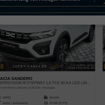
ACIA SANDERO
EXPRESSION III STEPWAY 1,0 TCE 90 KA LED LINK NBA
verbindliche Lieferzeit:
10.08.2026
Neuwagen
zeugnr.
44652
Kraftstoff
Benzin
enfarbe
weiss / arktisweiss
Leistung
67 kW (91 PS)