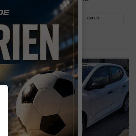
15.970,– €
Details
incl. 19% MwSt.
Verbrauch kombiniert:
5,50 l/100km
CO
-Klasse:
D
2
CO
-Emissionen:
125,00 g/km
2