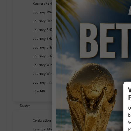
Kamera+SHZ+Carplay
Journey MV-Kamera+SHZ+LED
1
inc
Journey Panodach+SHZ+LKHZ
V
Journey SHZ+LKHZ+RFK
C
C
Journey SHZ+MV-Kamera
Journey SHZ+MV-Kamera+LED
Journey SHZ+RFK+LED
Journey Winter- & City-Paket
Journey Winter-Plus-Paket
Journey mild hybrid 140
TCe 140
Duster
U
b
Celebration
v
P
Essential+Alu+GJR+Klima+PDC