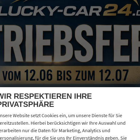
15.02.2025
5.950,– €
Details
l. 19% MwSt.
erbrauch kombiniert:
5,60 l/100km
O
-Klasse:
D
2
O
-Emissionen:
127,00 g/km
2
WIR RESPEKTIEREN IHRE
PRIVATSPHÄRE
nsere Website setzt Cookies ein, um unsere Dienste für Sie
ereitzustellen. Hierbei berücksichtigen wir Ihre Auswahl und
erarbeiten nur die Daten für Marketing, Analytics und
ersonalisierung, für die Sie uns Ihr Einverständnis geben. Sie