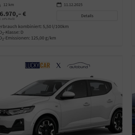
eterstand
12 km
11.12.2025
6.970,– €
Details
l. 19% MwSt.
erbrauch kombiniert:
5,50 l/100km
O
-Klasse:
D
2
O
-Emissionen:
125,00 g/km
2