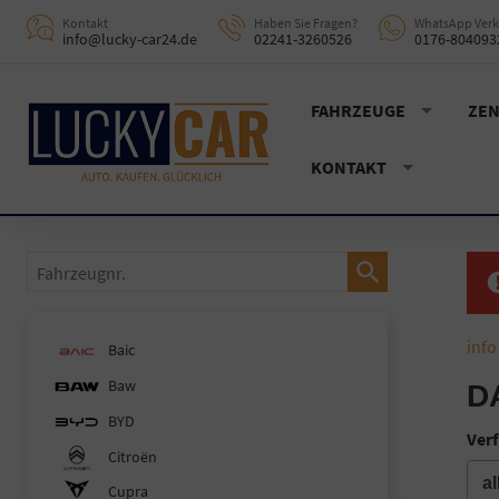
Kontakt
Haben Sie Fragen?
WhatsApp Verk
info@lucky-car24.de
02241-3260526
0176-804093
FAHRZEUGE
ZEN
KONTAKT
Fahrzeugnr.
info
Baic
Baw
D
BYD
Verf
Citroën
Cupra