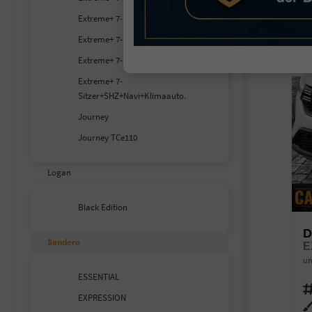
Extreme+ 7-S SHZ
Extreme+ 7-S SHZ+RFK
Extreme+ 7-S SHZ+RFK+Carplay
Extreme+ 7-
Sitzer+SHZ+Navi+Klimaauto.
Journey
Journey TCe110
Logan
Black Edition
D
Sandero
un
ESSENTIAL
Fahr
EXPRESSION
Auß