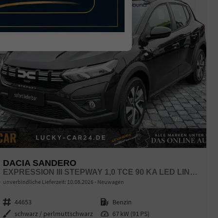
DACIA SANDERO
EXPRESSION III STEPWAY 1,0 TCE 90 KA LED LINK NBA
unverbindliche Lieferzeit:
10.08.2026
Neuwagen
Fahrzeugnr.
44653
Kraftstoff
Benzin
Außenfarbe
schwarz / perlmuttschwarz
Leistung
67 kW (91 PS)