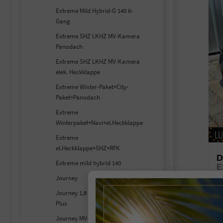
Extreme Mild Hybrid-G 140 6-
Gang
Extreme SHZ LKHZ MV-Kamera
Panodach
Extreme SHZ LKHZ MV-Kamera
elek. Heckklappe
Extreme Winter-Paket+City-
Paket+Panodach
Extreme
Winterpaket+Navi+el.Heckklappe
Extreme
el.Heckklappe+SHZ+RFK
D
Extreme mild hybrid 140
un
Journey
Journey 1,8 Hybrid 155 Winter
Fahr
Plus
Kra
Journey MV-
Lei