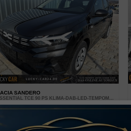
ACIA SANDERO
ESSENTIAL TCE 90 PS KLIMA-DAB-LED-TEMPOMAT-LIMITER-SOFORT
verbindliche Lieferzeit: sofort
Neuwagen mit Tageszulassung
zeugnr.
44588
Getriebe
Schalt. 5-Gang
ftstoff
Benzin
Außenfarbe
Nacreschwarz Metallic
stung
67 kW (91 PS)
Kilometerstand
10 km