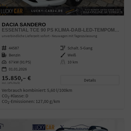
DACIA SANDERO
ESSENTIAL TCE 90 PS KLIMA-DAB-LED-TEMPOMAT-LIMITER-SOFORT
unverbindliche Lieferzeit: sofort
Neuwagen mit Tageszulassung
Fahrzeugnr.
44587
Getriebe
Schalt. 5-Gang
Kraftstoff
Benzin
Außenfarbe
Weiß
Leistung
67 kW (91 PS)
Kilometerstand
10 km
01.01.2026
15.850,– €
Details
incl. 19% MwSt.
Verbrauch kombiniert:
5,60 l/100km
CO
-Klasse:
D
2
CO
-Emissionen:
127,00 g/km
2