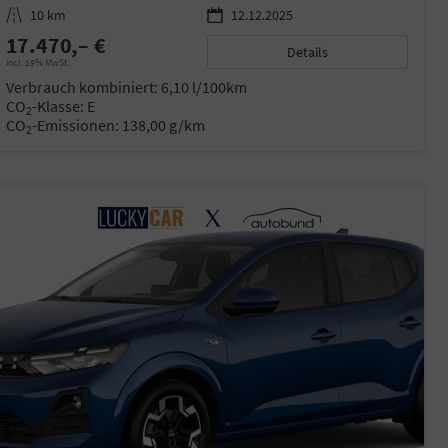
Kilometerstand
10 km
12.12.2025
17.470,– €
Details
incl. 19% MwSt.
Verbrauch kombiniert:
6,10 l/100km
CO
-Klasse:
E
2
CO
-Emissionen:
138,00 g/km
2