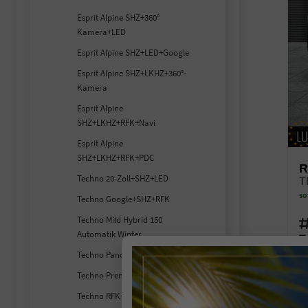
Esprit Alpine SHZ+360°
Kamera+LED
Esprit Alpine SHZ+LED+Google
Esprit Alpine SHZ+LKHZ+360°-
Kamera
Esprit Alpine
SHZ+LKHZ+RFK+Navi
Esprit Alpine
SHZ+LKHZ+RFK+PDC
R
Techno 20-Zoll+SHZ+LED
T
so
Techno Google+SHZ+RFK
Techno Mild Hybrid 150
Fahr
Automatik Winter
Kra
Techno Pano-Dach+RFK+SHZ
Lei
Techno Premium-Winter-Paket
2
Techno RFK+SHZ+LED
inc