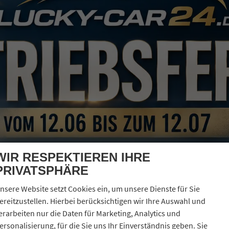
erbrauch kombiniert:
6,40 l/100km
O
-Klasse:
E
2
O
-Emissionen:
145,00 g/km
2
WIR RESPEKTIEREN IHRE
PRIVATSPHÄRE
nsere Website setzt Cookies ein, um unsere Dienste für Sie
ereitzustellen. Hierbei berücksichtigen wir Ihre Auswahl und
erarbeiten nur die Daten für Marketing, Analytics und
ersonalisierung, für die Sie uns Ihr Einverständnis geben. Sie