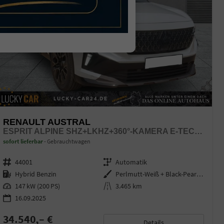
RENAULT AUSTRAL
ESPRIT ALPINE SHZ+LKHZ+360°-KAMERA E-TECH 200
sofort lieferbar
Gebrauchtwagen
Fahrzeugnr.
44001
Getriebe
Automatik
Kraftstoff
Hybrid Benzin
Außenfarbe
Perlmutt-Weiß + Black-Pearl-Sch
Leistung
147 kW (200 PS)
Kilometerstand
3.465 km
16.09.2025
34.540,– €
Details