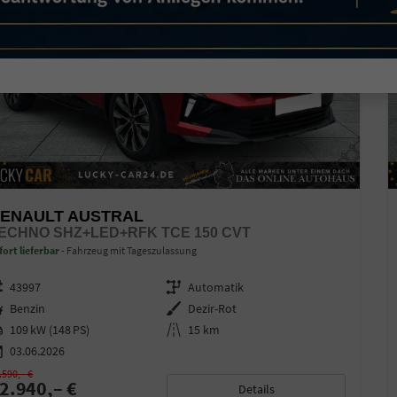
ENAULT AUSTRAL
ECHNO SHZ+LED+RFK TCE 150 CVT
fort lieferbar
Fahrzeug mit Tageszulassung
zeugnr.
43997
Getriebe
Automatik
ftstoff
Benzin
Außenfarbe
Dezir-Rot
stung
109 kW (148 PS)
Kilometerstand
15 km
03.06.2026
.590,– €
2.940,– €
Details