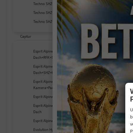
Techno SHZ+LED+RFK
V
C
Techno SHZ+LKHZ+Pano
C
Techno SHZ+RFK+LKHZ+PDC
Captur
Esprit Alpine Pano-
Dach+RFK+SHZ
Esprit Alpine Pano-
Dach+SHZ+Harman/Kardon
Esprit Alpine SHZ+360°
Kamera+Pano
Esprit Alpine SHZ+LED+Carplay
Esprit Alpine SHZ+LKHZ+Pano-
U
Dach
b
Esprit Alpine SHZ+Pano-Dach
v
Evolution Hybrid 160 E-Tech
P