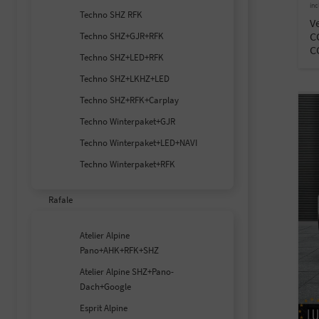
inc
Techno SHZ RFK
V
C
Techno SHZ+GJR+RFK
C
Techno SHZ+LED+RFK
Techno SHZ+LKHZ+LED
Techno SHZ+RFK+Carplay
Techno Winterpaket+GJR
Techno Winterpaket+LED+NAVI
Techno Winterpaket+RFK
Rafale
Atelier Alpine
Pano+AHK+RFK+SHZ
Atelier Alpine SHZ+Pano-
Dach+Google
Esprit Alpine