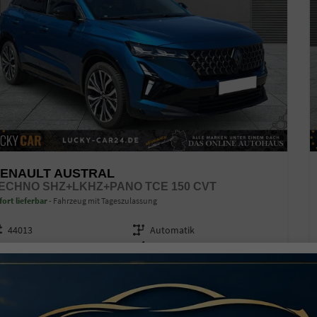
ENAULT AUSTRAL
ECHNO SHZ+LKHZ+PANO TCE 150 CVT
fort lieferbar
Fahrzeug mit Tageszulassung
zeugnr.
44013
Getriebe
Automatik
ftstoff
Benzin
Außenfarbe
Südsee-Blau
stung
109 kW (148 PS)
Kilometerstand
8.780 km
08.01.2026
9.440,– €
Details
l. 19% MwSt.