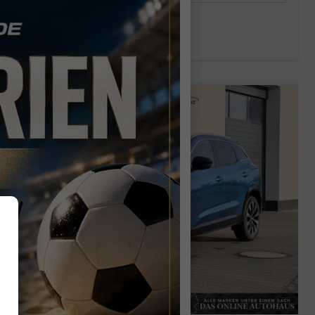
Verbrauch kombiniert:
6,40 l/100km
CO
-Klasse:
E
2
CO
-Emissionen:
145,00 g/km
2