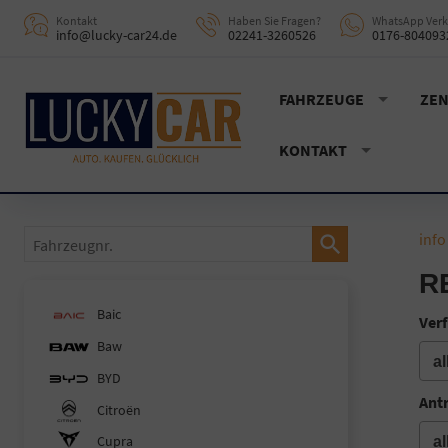
Kontakt
Haben Sie Fragen?
WhatsApp Verk
info@lucky-car24.de
02241-3260526
0176-804093
FAHRZEUGE
ZEN
KONTAKT
Fahrzeugnr.
info
R
Baic
Verf
Baw
BYD
Ant
Citroën
Cupra