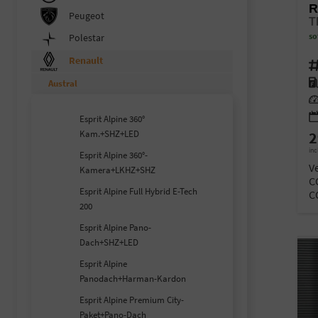
R
Peugeot
T
so
Polestar
Renault
Fahr
Kra
Austral
Lei
Esprit Alpine 360°
Kam.+SHZ+LED
2
inc
Esprit Alpine 360°-
V
Kamera+LKHZ+SHZ
C
Esprit Alpine Full Hybrid E-Tech
C
200
Esprit Alpine Pano-
Dach+SHZ+LED
Esprit Alpine
Panodach+Harman-Kardon
Esprit Alpine Premium City-
Paket+Pano-Dach