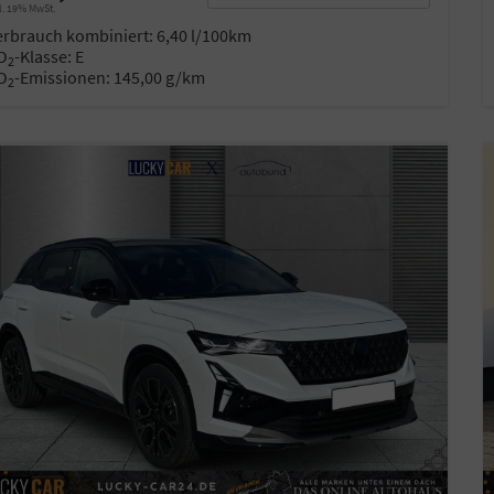
l. 19% MwSt.
erbrauch kombiniert:
6,40 l/100km
O
-Klasse:
E
2
O
-Emissionen:
145,00 g/km
2