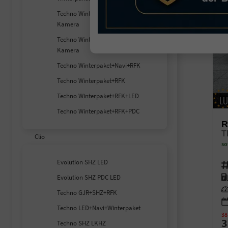
Techno Winterpaket+360°
Kamera
Techno Winterpaket+360°-
Kamera
Techno Winterpaket+Navi+RFK
Techno Winterpaket+RFK
Techno Winterpaket+RFK+LED
Techno Winterpaket+RFK+PDC
R
T
Clio
so
Evolution SHZ LED
Fahr
Kra
Evolution SHZ PDC LED
Lei
Techno GJR+SHZ+RFK
Techno LED+Navi+Winterpaket
38
3
Techno SHZ LKHZ