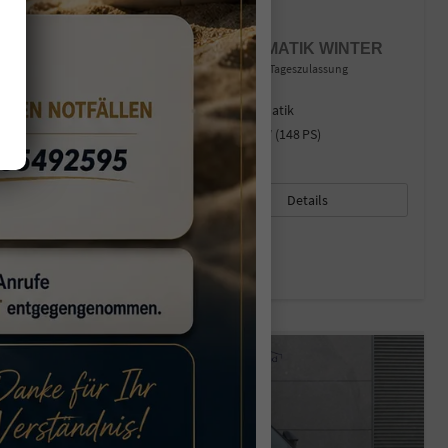
RENAULT AUSTRAL
TECHNO MILD HYBRID 150 AUTOMATIK WINTER
unverbindliche Lieferzeit:
3 Monate
Neuwagen mit Tageszulassung
Fahrzeugnr.
42815
Getriebe
Automatik
Kraftstoff
Benzin
Leistung
109 kW (148 PS)
30.630,– €
Details
incl. 19% MwSt.
Verbrauch kombiniert:
6,40 l/100km
CO
-Klasse:
E
2
CO
-Emissionen:
146,00 g/km
2