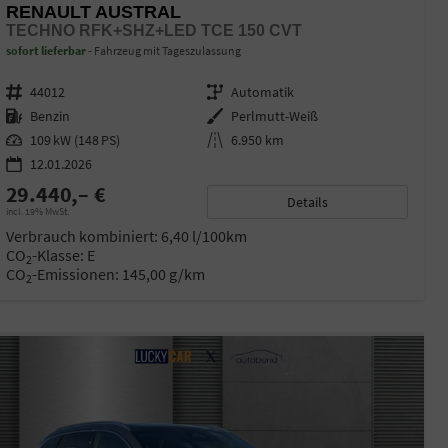
RENAULT AUSTRAL
TECHNO RFK+SHZ+LED TCE 150 CVT
sofort lieferbar
Fahrzeug mit Tageszulassung
Fahrzeugnr.
44012
Getriebe
Automatik
Kraftstoff
Benzin
Außenfarbe
Perlmutt-Weiß
Leistung
109 kW (148 PS)
Kilometerstand
6.950 km
12.01.2026
29.440,– €
Details
incl. 19% MwSt.
Verbrauch kombiniert:
6,40 l/100km
CO
-Klasse:
E
2
CO
-Emissionen:
145,00 g/km
2