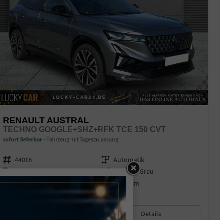
RENAULT AUSTRAL
TECHNO GOOGLE+SHZ+RFK TCE 150 CVT
sofort lieferbar
Fahrzeug mit Tageszulassung
Fahrzeugnr.
44016
Getriebe
Automatik
Kraftstoff
Benzin
Außenfarbe
Dolomit-Grau
Leistung
109 kW (148 PS)
Kilometerstand
4.995 km
12.01.2026
29.440,– €
Details
incl. 19% MwSt.