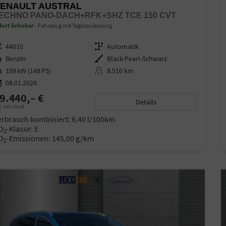
ENAULT AUSTRAL
ECHNO PANO-DACH+RFK+SHZ TCE 150 CVT
fort lieferbar
Fahrzeug mit Tageszulassung
zeugnr.
44010
Getriebe
Automatik
ftstoff
Benzin
Außenfarbe
Black-Pearl-Schwarz
stung
109 kW (148 PS)
Kilometerstand
8.510 km
08.01.2026
9.440,– €
Details
l. 19% MwSt.
erbrauch kombiniert:
6,40 l/100km
O
-Klasse:
E
2
O
-Emissionen:
145,00 g/km
2