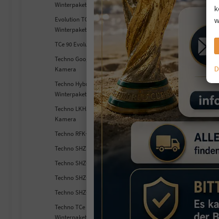
Winterpaket
k
R
w
Evolution TCe 140 EDC
T
Winterpaket
so
TCe 90 Evolution
Fahr
Techno Google+SHZ+360°
Kra
D
Kamera
Lei
Techno Hybrid 160 E-Tech
Winterpaket
3
Techno LKHZ+SHZ+360°-
inc
Kamera
V
C
Techno RFK+LED+NAVI+SHZ
Techno SHZ LKHZ 360°
Techno SHZ+LKHZ+LED
Techno SHZ+LKHZ+RFK+Navi
Techno SHZ+NAVI+RFK+LED
Techno TCe 140 EDC
Winterpaket