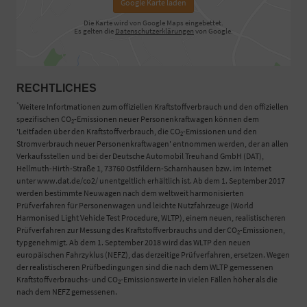
Google Karte laden
Die Karte wird von Google Maps eingebettet.
Es gelten die
Datenschutzerklärungen
von Google.
RECHTLICHES
*
Weitere Infortmationen zum offiziellen Kraftstoffverbrauch und den offiziellen
spezifischen CO
-Emissionen neuer Personenkraftwagen können dem
2
'Leitfaden über den Kraftstoffverbrauch, die CO
-Emissionen und den
2
Stromverbrauch neuer Personenkraftwagen' entnommen werden, der an allen
Verkaufsstellen und bei der Deutsche Automobil Treuhand GmbH (DAT),
Hellmuth-Hirth-Straße 1, 73760 Ostfildern-Scharnhausen bzw. im Internet
unter www.dat.de/co2/ unentgeltlich erhältlich ist. Ab dem 1. September 2017
werden bestimmte Neuwagen nach dem weltweit harmonisierten
Prüfverfahren für Personenwagen und leichte Nutzfahrzeuge (World
Harmonised Light Vehicle Test Procedure, WLTP), einem neuen, realistischeren
Prüfverfahren zur Messung des Kraftstoffverbrauchs und der CO
-Emissionen,
2
typgenehmigt. Ab dem 1. September 2018 wird das WLTP den neuen
europäischen Fahrzyklus (NEFZ), das derzeitige Prüfverfahren, ersetzen. Wegen
der realistischeren Prüfbedingungen sind die nach dem WLTP gemessenen
Kraftstoffverbrauchs- und CO
-Emissionswerte in vielen Fällen höher als die
2
nach dem NEFZ gemessenen.