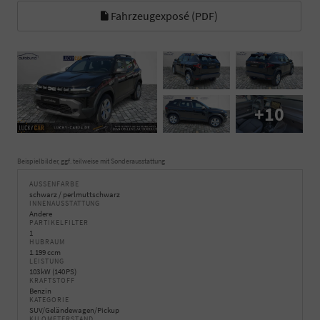
Fahrzeugexposé (PDF)
+10
Beispielbilder, ggf. teilweise mit Sonderausstattung
AUSSENFARBE
schwarz / perlmuttschwarz
INNENAUSSTATTUNG
Andere
PARTIKELFILTER
1
HUBRAUM
1.199 ccm
LEISTUNG
103 kW (140 PS)
KRAFTSTOFF
Benzin
KATEGORIE
SUV/Geländewagen/Pickup
KILOMETERSTAND