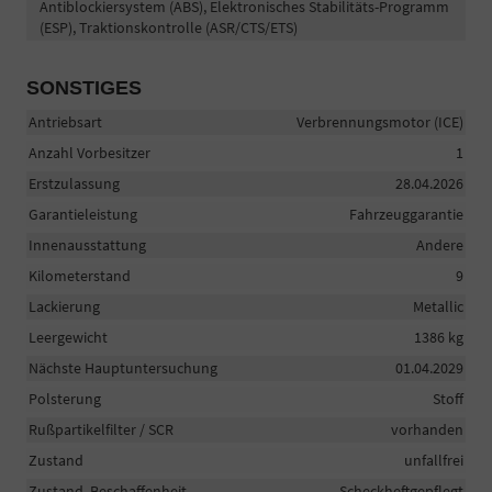
Antiblockiersystem (ABS), Elektronisches Stabilitäts-Programm
(ESP), Traktionskontrolle (ASR/CTS/ETS)
SONSTIGES
Antriebsart
Verbrennungsmotor (ICE)
Anzahl Vorbesitzer
1
Erstzulassung
28.04.2026
Garantieleistung
Fahrzeuggarantie
Innenausstattung
Andere
Kilometerstand
9
Lackierung
Metallic
Leergewicht
1386 kg
Nächste Hauptuntersuchung
01.04.2029
Polsterung
Stoff
Rußpartikelfilter / SCR
vorhanden
Zustand
unfallfrei
Zustand, Beschaffenheit
Scheckheftgepflegt