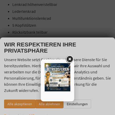
Lenkrad höhenverstellbar
Lederlenkrad
Multifunktionslenkrad
5 Kopfstützen
Rücksitzbank teilbar
Kindersitzvorbereitung (ISOFIX)
WIR RESPEKTIEREN IHRE
Mittelarmlehne
PRIVATSPHÄRE
Lendenwirbelstütze Fahrer
Unsere Website setzt Cookies ein, um unsere Dienste für Sie
Sitze vorn höhenverstellbar
bereitzustellen. Hierbei berücksichtigen wir Ihre Auswahl und
Sitzheizung vorne
verarbeiten nur die Daten für Marketing, Analytics und
Elektrische Fensterheber vorne und hinten
Personalisierung, für die Sie uns Ihr Einverständnis geben. Sie
Polsterstoff
können Ihre Einwilligung jederzeit mit Wirkung für die
Zentralverriegelung mit Funk
Zukunft widerrufen.
Außenspiegel beheizbar
Außenspiegel manuell heranklappbar
Alle akzeptieren
Alle ablehnen
Einstellungen
Außenspiegel elektrisch verstellbar