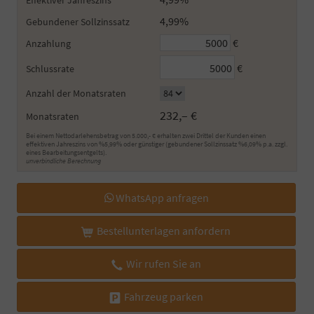
Effektiver Jahreszins
4,99%
Gebundener Sollzinssatz
€
Anzahlung
€
Schlussrate
Anzahl der Monatsraten
232,– €
Monatsraten
Bei einem Nettodarlehensbetrag von 5.000,- € erhalten zwei Drittel der Kunden einen
effektiven Jahreszins von %5,99% oder günstiger (gebundener Sollzinssatz %6,09% p.a. zzgl.
eines Bearbeitungsentgelts).
unverbindliche Berechnung
WhatsApp anfragen
Bestellunterlagen anfordern
Wir rufen Sie an
Fahrzeug parken