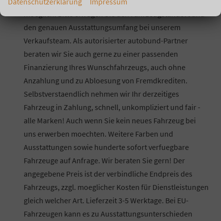
Besichtigung und Probefahrt sind nach Absprache
Datenschutzerklärung
Impressum
moeglich. Bitte erfragen Sie den Fahrzeugstandort und
den genauen Ausstattungsumfang bei unserem
Verkaufsteam. Als autorisierter autobund-Partner
beraten wir Sie auch gerne zu einer passenden
Finanzierung Ihres Wunschfahrzeugs, auch ohne
Anzahlung und zu Abloesung von Fremdkrediten.
Selbstverstaendlich nehmen wir Ihr derzeitiges
Fahrzeug in Zahlung, schnell, unkompliziert und fair -
alle Marken! Auch wenn Sie kein neues Fahrzeug bei
uns erwerben moechten. Weitere Farben und
Ausstattungen sowie hunderte sofort verfuegbare
Fahrzeuge auf Anfrage. Wir beraten Sie gern! Der
angegebene Preis ist der verbindliche Endpreis des
Fahrzeugs, zzgl. moeglicher Kosten für Dienstleistungen
gleich welcher Art. Lieferzeit 3-5 Werktage. Bei EU-
Fahrzeugen kann es zu Ausstattungsunterschieden