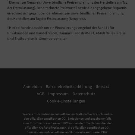
1
Ehemaliger Neupreis (Unverbindliche Preisempfehlung des Herstellers am Tag
der Erstzulassung). Der errechnete Preisvorteil sowie die angegebene Ersparnis
errechnet sich gegenüber der ehemaligen unverbindlichen Preisempfehlung
des Herstellers am Tag der Erstzulassung (Neupreis).
2
Hierbei handelt es sich um ein Finanzierungs-Angebot der Bank11 für
Privatkunden und Handel GmbH, Hammer Landstraße 91, 41460 Neuss. Preise
sind Bruttopreise. Irrtümer vorbehalten
Anmelden
Barrierefreiheitserklärung
llms.txt
AGB
Impressum
Datenschutz
Cookie-Einstellungen
Weitere Informationen zum offiziellen Kraftstoffverbrauch und zu
den offiziellen spezifischen CO
-Emissionen und gegebenenfalls
2
zum Stromverbrauch neuer PKW können dem 'Leitfaden über den
offiziellen Kraftstoffverbrauch, die offiziellen spezifischen CO
-
2
Emissionen und den offiziellen Stromverbrauch neuer PKW'