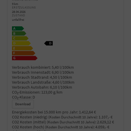
9 km
ERSTZULASSUNG
28.04.2026
ZUSTAND
unfallfrei
Verbrauch kombiniert:
5,40 l/100km
Verbrauch Innenstadt:
6,90 l/100km
Verbrauch Stadtrand:
4,50 l/100km
Verbrauch Landstraße:
4,60 l/100km
Verbrauch Autobahn:
6,10 l/100km
CO
-Emissionen:
123,00 g/km
2
CO
-Klasse:
D
2
Download
Energiekosten bei 15.000 km pro Jahr:
1.412,64 €
CO2 Kosten (niedrig)
:
1.107,- €
(Kosten Durchschnitt 10 Jahre)
CO2 Kosten (mittel)
:
2.629,12 €
(Kosten Durchschnitt 10 Jahre)
CO2 Kosten (hoch)
:
4.059,- €
(Kosten Durchschnitt 10 Jahre)