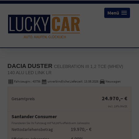
Menü
DACIA DUSTER
CELEBRATION III 1,2 TCE (MHEV)
140 ALU LED LINK LR
Fahrzeugnr.:
43756
unverbindliche Lieferzeit:
13.08.2026
Neuwagen
24.970,– €
Gesamtpreis
incl. 19% MwSt.
Santander Consumer
Finanzieren Sie Ihr Fahrzeug mit %5,99% effektivem Jahreszins
19.970,– €
Nettodarlehensbetrag
4,99%