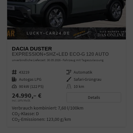
DACIA DUSTER
EXPRESSION+SHZ+LED ECO-G 120 AUTO
unverbindliche Lieferzeit:
30.05.2026
Fahrzeug mit Tageszulassung
Fahrzeugnr.
43219
Getriebe
Automatik
Kraftstoff
Autogas LPG
Außenfarbe
Safari-Grüngrau
Leistung
90 kW (122 PS)
Kilometerstand
10 km
24.990,– €
Details
incl. 19% MwSt.
Verbrauch kombiniert:
7,60 l/100km
CO
-Klasse:
D
2
CO
-Emissionen:
123,00 g/km
2