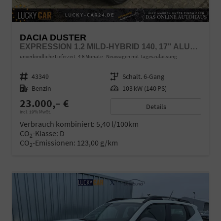
DACIA DUSTER
EXPRESSION 1.2 MILD-HYBRID 140, 17" ALUFELGEN "TERGAN", KLIMAANLAGE, RÜCKFAHRKAMERA, PARKSENSOREN HINTEN, LED-SCHEINWERFER, RADIO MEDIA 10" + SMARTPHONE-SPIEGELUNG, ARMLEHNE, DACHRELING, TEMPOMAT, VERKEHRSZEICHENERKENNUNG, SPURASSISTENT
unverbindliche Lieferzeit: 4-6 Monate
Neuwagen mit Tageszulassung
Fahrzeugnr.
43349
Getriebe
Schalt. 6-Gang
Kraftstoff
Benzin
Leistung
103 kW (140 PS)
23.000,– €
Details
incl. 19% MwSt.
Verbrauch kombiniert:
5,40 l/100km
CO
-Klasse:
D
2
CO
-Emissionen:
123,00 g/km
2