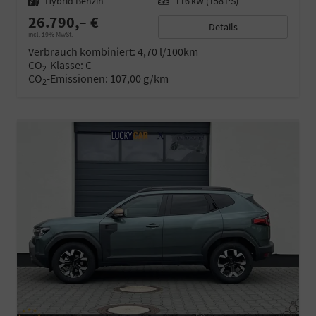
Kraftstoff
Hybrid Benzin
Leistung
116 kW (158 PS)
26.790,– €
Details
incl. 19% MwSt.
Verbrauch kombiniert:
4,70 l/100km
CO
-Klasse:
C
2
CO
-Emissionen:
107,00 g/km
2