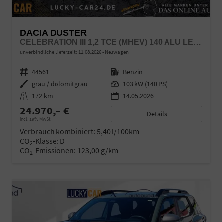
DACIA DUSTER
CELEBRATION III 1,2 TCE (MHEV) 140 ALU LED LINK LR
unverbindliche Lieferzeit:
11.08.2026
Neuwagen
Fahrzeugnr.
44561
Kraftstoff
Benzin
Außenfarbe
grau / dolomitgrau
Leistung
103 kW (140 PS)
Kilometerstand
172 km
14.05.2026
24.970,– €
Details
incl. 19% MwSt.
Verbrauch kombiniert:
5,40 l/100km
CO
-Klasse:
D
2
CO
-Emissionen:
123,00 g/km
2