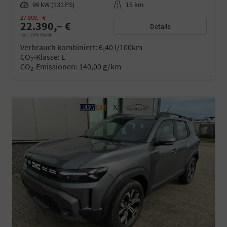
Leistung
96 kW (131 PS)
Kilometerstand
15 km
27.800,– €
22.390,– €
Details
incl. 19% MwSt.
Verbrauch kombiniert:
6,40 l/100km
CO
-Klasse:
E
2
CO
-Emissionen:
140,00 g/km
2