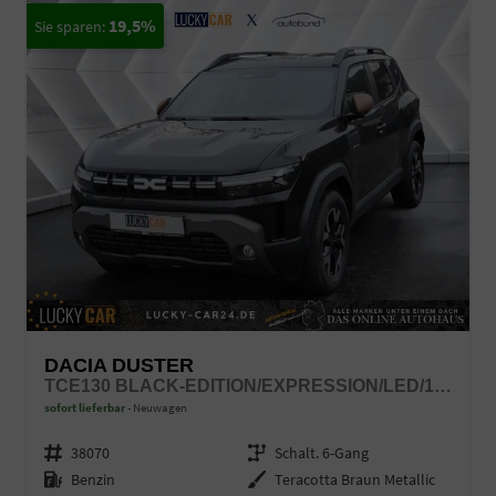
19,5%
DACIA DUSTER
TCE130 BLACK-EDITION/EXPRESSION/LED/17"/TEMPOPILOT
sofort lieferbar
Neuwagen
Fahrzeugnr.
38070
Getriebe
Schalt. 6-Gang
Kraftstoff
Benzin
Außenfarbe
Teracotta Braun Metallic