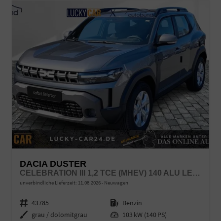
DACIA DUSTER
CELEBRATION III 1,2 TCE (MHEV) 140 ALU LED LINK LR
unverbindliche Lieferzeit:
11.08.2026
Neuwagen
Fahrzeugnr.
43785
Kraftstoff
Benzin
Außenfarbe
grau / dolomitgrau
Leistung
103 kW (140 PS)