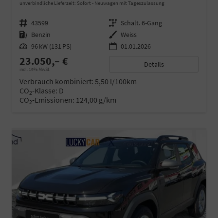
unverbindliche Lieferzeit: Sofort
Neuwagen mit Tageszulassung
Fahrzeugnr.
43599
Getriebe
Schalt. 6-Gang
Kraftstoff
Benzin
Außenfarbe
Weiss
Leistung
96 kW (131 PS)
01.01.2026
23.050,– €
Details
incl. 19% MwSt.
Verbrauch kombiniert:
5,50 l/100km
CO
-Klasse:
D
2
CO
-Emissionen:
124,00 g/km
2