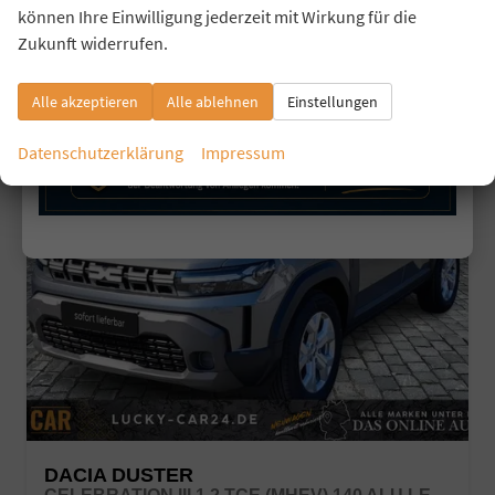
können Ihre Einwilligung jederzeit mit Wirkung für die
CO
-Klasse:
D
2
CO
-Emissionen:
123,00 g/km
Zukunft widerrufen.
2
Alle akzeptieren
Alle ablehnen
Einstellungen
Datenschutzerklärung
Impressum
DACIA DUSTER