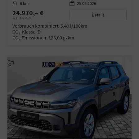
Kilometerstand
6 km
25.05.2026
24.970,– €
Details
incl. 19% MwSt.
Verbrauch kombiniert:
5,40 l/100km
CO
-Klasse:
D
2
CO
-Emissionen:
123,00 g/km
2