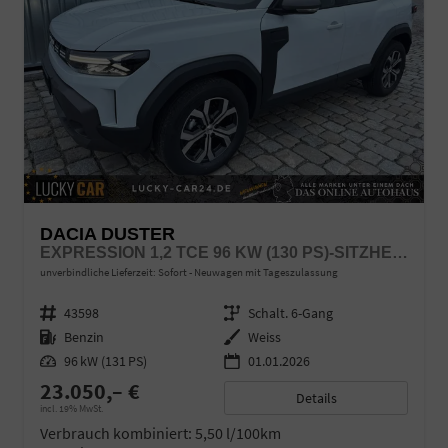
DACIA DUSTER
EXPRESSION 1,2 TCE 96 KW (130 PS)-SITZHEIZUNG-RÜCKFAHRKAMERA-APPLECARPLAY-SOFORT
unverbindliche Lieferzeit: Sofort
Neuwagen mit Tageszulassung
Fahrzeugnr.
43598
Getriebe
Schalt. 6-Gang
Kraftstoff
Benzin
Außenfarbe
Weiss
Leistung
96 kW (131 PS)
01.01.2026
23.050,– €
Details
incl. 19% MwSt.
Verbrauch kombiniert:
5,50 l/100km