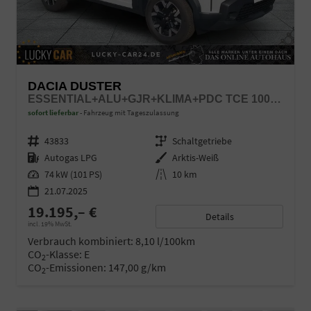
DACIA DUSTER
ESSENTIAL+ALU+GJR+KLIMA+PDC TCE 100 LPG
sofort lieferbar
Fahrzeug mit Tageszulassung
Fahrzeugnr.
43833
Getriebe
Schaltgetriebe
Kraftstoff
Autogas LPG
Außenfarbe
Arktis-Weiß
Leistung
74 kW (101 PS)
Kilometerstand
10 km
21.07.2025
19.195,– €
Details
incl. 19% MwSt.
Verbrauch kombiniert:
8,10 l/100km
CO
-Klasse:
E
2
CO
-Emissionen:
147,00 g/km
2