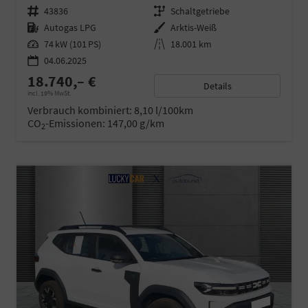
Fahrzeugnr.
43836
Getriebe
Schaltgetriebe
Kraftstoff
Autogas LPG
Außenfarbe
Arktis-Weiß
Leistung
74 kW (101 PS)
Kilometerstand
18.001 km
04.06.2025
18.740,– €
Details
incl. 19% MwSt.
Verbrauch kombiniert:
8,10 l/100km
CO
-Emissionen:
147,00 g/km
2