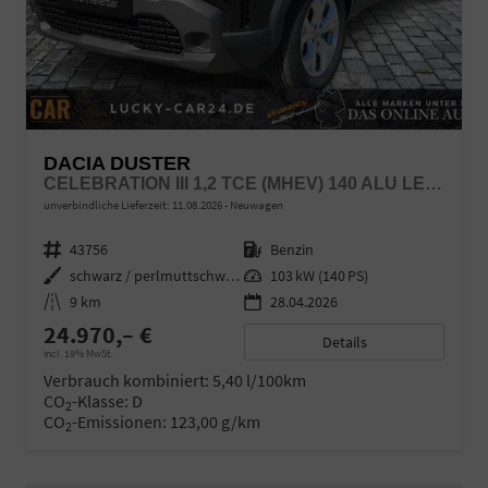
DACIA DUSTER
CELEBRATION III 1,2 TCE (MHEV) 140 ALU LED LINK LR
unverbindliche Lieferzeit:
11.08.2026
Neuwagen
Fahrzeugnr.
43756
Kraftstoff
Benzin
Außenfarbe
schwarz / perlmuttschwarz
Leistung
103 kW (140 PS)
Kilometerstand
9 km
28.04.2026
24.970,– €
Details
incl. 19% MwSt.
Verbrauch kombiniert:
5,40 l/100km
CO
-Klasse:
D
2
CO
-Emissionen:
123,00 g/km
2