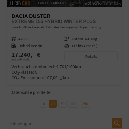
DACIA DUSTER
EXTREME 155 HYBRID WINTER PLUS
unverbindliche Lieferzeit:
3 Monate
Neuwagen mit Tageszulassung
Fahrzeugnr.
42800
Getriebe
Autom. 6-Gang
Kraftstoff
Hybrid Benzin
Leistung
116 kW (158 PS)
27.240,– €
Details
incl. 19% MwSt.
Verbrauch kombiniert:
4,70 l/100km
CO
-Klasse:
C
2
CO
-Emissionen:
107,00 g/km
2
Datensätze pro Seite:
10
20
50
100
250
Fahrzeugnr.