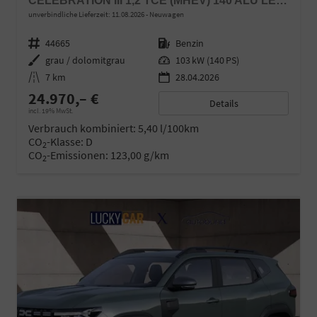
CELEBRATION III 1,2 TCE (MHEV) 140 ALU LED LINK LR
unverbindliche Lieferzeit:
11.08.2026
Neuwagen
Fahrzeugnr.
44665
Kraftstoff
Benzin
Außenfarbe
grau / dolomitgrau
Leistung
103 kW (140 PS)
Kilometerstand
7 km
28.04.2026
24.970,– €
Details
incl. 19% MwSt.
Verbrauch kombiniert:
5,40 l/100km
CO
-Klasse:
D
2
CO
-Emissionen:
123,00 g/km
2