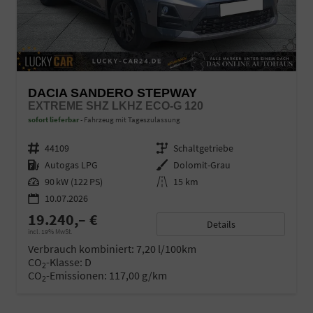
DACIA SANDERO STEPWAY
EXTREME SHZ LKHZ ECO-G 120
sofort lieferbar
Fahrzeug mit Tageszulassung
Fahrzeugnr.
44109
Getriebe
Schaltgetriebe
Kraftstoff
Autogas LPG
Außenfarbe
Dolomit-Grau
Leistung
90 kW (122 PS)
Kilometerstand
15 km
10.07.2026
19.240,– €
Details
incl. 19% MwSt.
Verbrauch kombiniert:
7,20 l/100km
CO
-Klasse:
D
2
CO
-Emissionen:
117,00 g/km
2