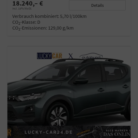
18.240,– €
Details
incl. 19% MwSt.
Verbrauch kombiniert:
5,70 l/100km
CO
-Klasse:
D
2
CO
-Emissionen:
129,00 g/km
2