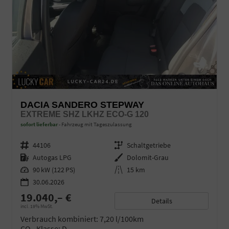
DACIA SANDERO STEPWAY
EXTREME SHZ LKHZ ECO-G 120
sofort lieferbar
Fahrzeug mit Tageszulassung
Fahrzeugnr.
44106
Getriebe
Schaltgetriebe
Kraftstoff
Autogas LPG
Außenfarbe
Dolomit-Grau
Leistung
90 kW (122 PS)
Kilometerstand
15 km
30.06.2026
19.040,– €
Details
incl. 19% MwSt.
Verbrauch kombiniert:
7,20 l/100km
CO
-Klasse:
D