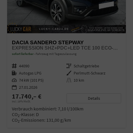
DACIA SANDERO STEPWAY
EXPRESSION SHZ+PDC+LED TCE 100 ECO-G LPG
sofort lieferbar
Fahrzeug mit Tageszulassung
Fahrzeugnr.
44090
Getriebe
Schaltgetriebe
Kraftstoff
Autogas LPG
Außenfarbe
Perlmutt-Schwarz
Leistung
74 kW (101 PS)
Kilometerstand
10 km
27.01.2026
17.740,– €
Details
incl. 19% MwSt.
Verbrauch kombiniert:
7,10 l/100km
CO
-Klasse:
D
2
CO
-Emissionen:
131,00 g/km
2