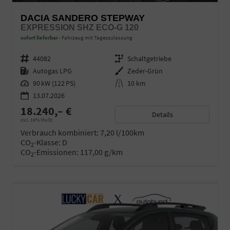
DACIA SANDERO STEPWAY
EXPRESSION SHZ ECO-G 120
sofort lieferbar
Fahrzeug mit Tageszulassung
Fahrzeugnr.
44082
Getriebe
Schaltgetriebe
Kraftstoff
Autogas LPG
Außenfarbe
Zeder-Grün
Leistung
90 kW (122 PS)
Kilometerstand
10 km
13.07.2026
18.240,– €
Details
incl. 19% MwSt.
Verbrauch kombiniert:
7,20 l/100km
CO
-Klasse:
D
2
CO
-Emissionen:
117,00 g/km
2