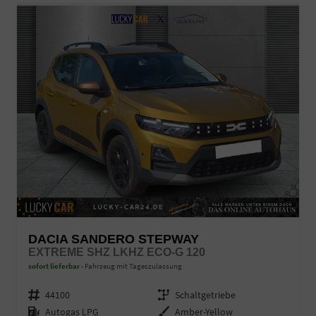
DACIA SANDERO STEPWAY
EXTREME SHZ LKHZ ECO-G 120
sofort lieferbar
Fahrzeug mit Tageszulassung
Fahrzeugnr.
44100
Getriebe
Schaltgetriebe
Kraftstoff
Autogas LPG
Außenfarbe
Amber-Yellow