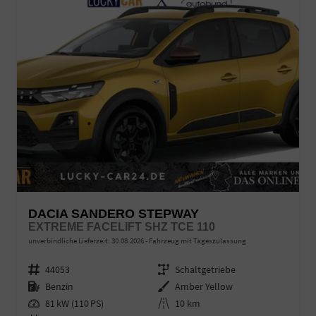
DACIA SANDERO STEPWAY
EXTREME FACELIFT SHZ TCE 110
unverbindliche Lieferzeit:
30.08.2026
Fahrzeug mit Tageszulassung
Fahrzeugnr.
44053
Getriebe
Schaltgetriebe
Kraftstoff
Benzin
Außenfarbe
Amber Yellow
Leistung
81 kW (110 PS)
Kilometerstand
10 km