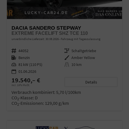
DACIA SANDERO STEPWAY
EXTREME FACELIFT SHZ TCE 110
unverbindliche Lieferzeit:
30.08.2026
Fahrzeug mit Tageszulassung
Fahrzeugnr.
44052
Getriebe
Schaltgetriebe
Kraftstoff
Benzin
Außenfarbe
Amber Yellow
Leistung
81 kW (110 PS)
Kilometerstand
10 km
01.06.2026
19.540,– €
Details
incl. 19% MwSt.
Verbrauch kombiniert:
5,70 l/100km
CO
-Klasse:
D
2
CO
-Emissionen:
129,00 g/km
2