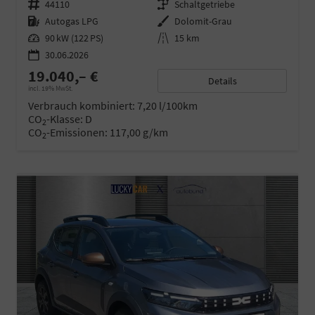
Fahrzeugnr.
44110
Getriebe
Schaltgetriebe
Kraftstoff
Autogas LPG
Außenfarbe
Dolomit-Grau
Leistung
90 kW (122 PS)
Kilometerstand
15 km
30.06.2026
19.040,– €
Details
incl. 19% MwSt.
Verbrauch kombiniert:
7,20 l/100km
CO
-Klasse:
D
2
CO
-Emissionen:
117,00 g/km
2