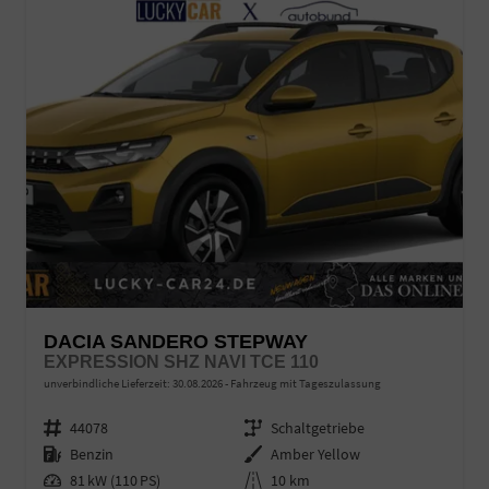
DACIA SANDERO STEPWAY
EXPRESSION SHZ NAVI TCE 110
unverbindliche Lieferzeit:
30.08.2026
Fahrzeug mit Tageszulassung
Fahrzeugnr.
44078
Getriebe
Schaltgetriebe
Kraftstoff
Benzin
Außenfarbe
Amber Yellow
Leistung
81 kW (110 PS)
Kilometerstand
10 km