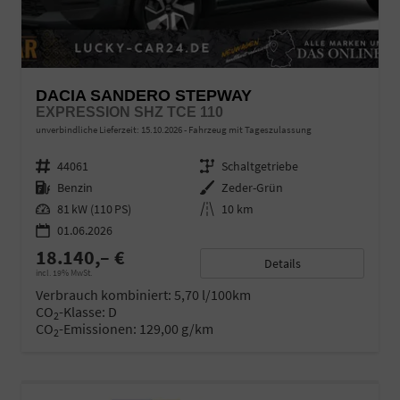
DACIA SANDERO STEPWAY
EXPRESSION SHZ TCE 110
unverbindliche Lieferzeit:
15.10.2026
Fahrzeug mit Tageszulassung
Fahrzeugnr.
44061
Getriebe
Schaltgetriebe
Kraftstoff
Benzin
Außenfarbe
Zeder-Grün
Leistung
81 kW (110 PS)
Kilometerstand
10 km
01.06.2026
18.140,– €
Details
incl. 19% MwSt.
Verbrauch kombiniert:
5,70 l/100km
CO
-Klasse:
D
2
CO
-Emissionen:
129,00 g/km
2