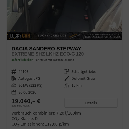
DACIA SANDERO STEPWAY
EXTREME SHZ LKHZ ECO-G 120
sofort lieferbar
Fahrzeug mit Tageszulassung
Fahrzeugnr.
44108
Getriebe
Schaltgetriebe
Kraftstoff
Autogas LPG
Außenfarbe
Dolomit-Grau
Leistung
90 kW (122 PS)
Kilometerstand
15 km
30.06.2026
19.040,– €
Details
incl. 19% MwSt.
Verbrauch kombiniert:
7,20 l/100km
CO
-Klasse:
D
2
CO
-Emissionen:
117,00 g/km
2