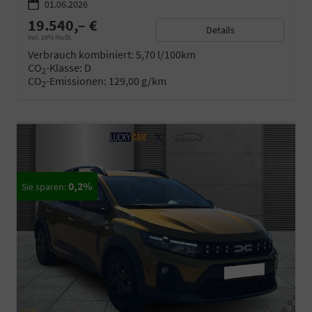
01.06.2026
19.540,– €
Details
incl. 19% MwSt.
Verbrauch kombiniert:
5,70 l/100km
CO
-Klasse:
D
2
CO
-Emissionen:
129,00 g/km
2
0,2%