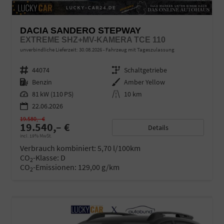
DACIA SANDERO STEPWAY
EXTREME SHZ+MV-KAMERA TCE 110
unverbindliche Lieferzeit:
30.08.2026
Fahrzeug mit Tageszulassung
Fahrzeugnr.
44074
Getriebe
Schaltgetriebe
Kraftstoff
Benzin
Außenfarbe
Amber Yellow
Leistung
81 kW (110 PS)
Kilometerstand
10 km
22.06.2026
19.580,– €
19.540,– €
Details
incl. 19% MwSt.
Verbrauch kombiniert:
5,70 l/100km
CO
-Klasse:
D
2
CO
-Emissionen:
129,00 g/km
2