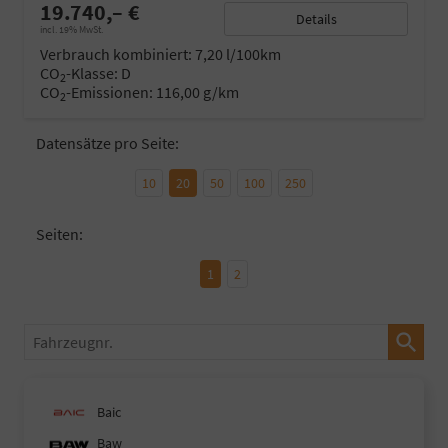
19.740,– €
Details
incl. 19% MwSt.
Verbrauch kombiniert:
7,20 l/100km
CO
-Klasse:
D
2
CO
-Emissionen:
116,00 g/km
2
Datensätze pro Seite:
10
20
50
100
250
Seiten:
1
2
Fahrzeugnr.
Baic
Baw