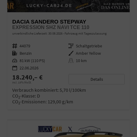
DACIA SANDERO STEPWAY
EXPRESSION SHZ NAVI TCE 110
unverbindliche Lieferzeit:
30.08.2026
Fahrzeug mit Tageszulassung
Fahrzeugnr.
44079
Getriebe
Schaltgetriebe
Kraftstoff
Benzin
Außenfarbe
Amber Yellow
Leistung
81 kW (110 PS)
Kilometerstand
10 km
22.06.2026
18.240,– €
Details
incl. 19% MwSt.
Verbrauch kombiniert:
5,70 l/100km
CO
-Klasse:
D
2
CO
-Emissionen:
129,00 g/km
2