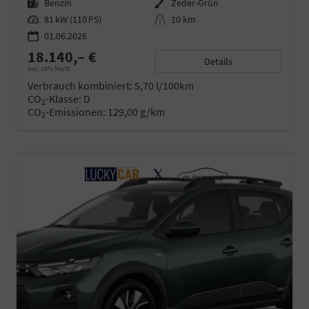
Kraftstoff
Benzin
Außenfarbe
Zeder-Grün
Leistung
81 kW (110 PS)
Kilometerstand
10 km
01.06.2026
18.140,– €
Details
incl. 19% MwSt.
Verbrauch kombiniert:
5,70 l/100km
CO
-Klasse:
D
2
CO
-Emissionen:
129,00 g/km
2