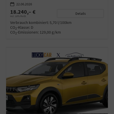
22.06.2026
18.240,– €
Details
incl. 19% MwSt.
Verbrauch kombiniert:
5,70 l/100km
CO
-Klasse:
D
2
CO
-Emissionen:
129,00 g/km
2