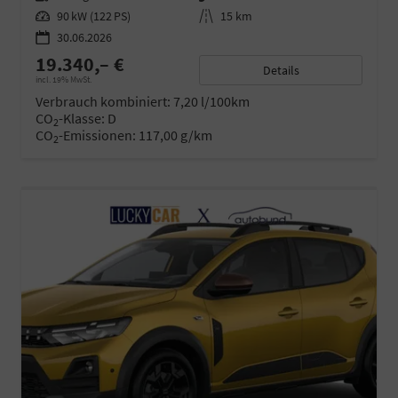
Leistung
90 kW (122 PS)
Kilometerstand
15 km
30.06.2026
19.340,– €
Details
incl. 19% MwSt.
Verbrauch kombiniert:
7,20 l/100km
CO
-Klasse:
D
2
CO
-Emissionen:
117,00 g/km
2