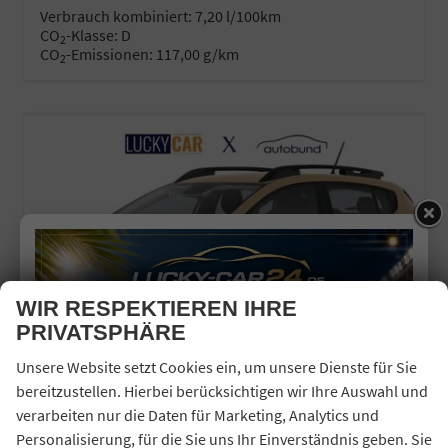
Verbrauch kombiniert:
7,20 l/100km
CO
-Klasse:
D
2
CO
-Emissionen:
117,00 g/km
2
WIR RESPEKTIEREN IHRE
PRIVATSPHÄRE
Unsere Website setzt Cookies ein, um unsere Dienste für Sie
bereitzustellen. Hierbei berücksichtigen wir Ihre Auswahl und
verarbeiten nur die Daten für Marketing, Analytics und
Personalisierung, für die Sie uns Ihr Einverständnis geben. Sie
DACIA SANDERO STEPWAY