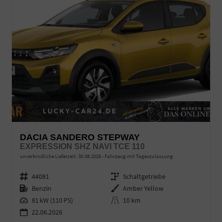
DACIA SANDERO STEPWAY
EXPRESSION SHZ NAVI TCE 110
unverbindliche Lieferzeit:
30.08.2026
Fahrzeug mit Tageszulassung
Fahrzeugnr.
44081
Getriebe
Schaltgetriebe
Kraftstoff
Benzin
Außenfarbe
Amber Yellow
Leistung
81 kW (110 PS)
Kilometerstand
10 km
22.06.2026