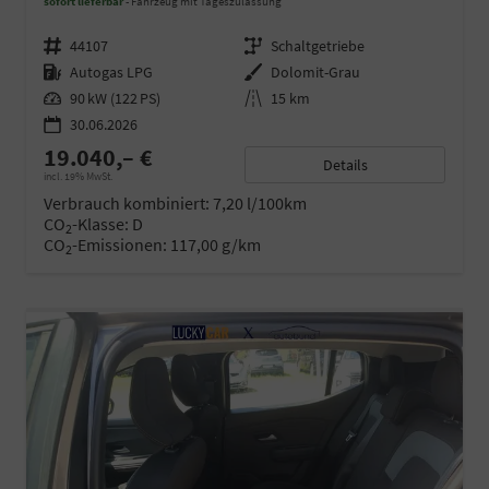
sofort lieferbar
Fahrzeug mit Tageszulassung
Fahrzeugnr.
44107
Getriebe
Schaltgetriebe
Kraftstoff
Autogas LPG
Außenfarbe
Dolomit-Grau
Leistung
90 kW (122 PS)
Kilometerstand
15 km
30.06.2026
19.040,– €
Details
incl. 19% MwSt.
Verbrauch kombiniert:
7,20 l/100km
CO
-Klasse:
D
2
CO
-Emissionen:
117,00 g/km
2