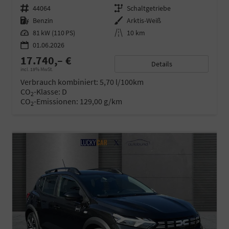
Fahrzeugnr.
44064
Getriebe
Schaltgetriebe
Kraftstoff
Benzin
Außenfarbe
Arktis-Weiß
Leistung
81 kW (110 PS)
Kilometerstand
10 km
01.06.2026
17.740,– €
Details
incl. 19% MwSt.
Verbrauch kombiniert:
5,70 l/100km
CO
-Klasse:
D
2
CO
-Emissionen:
129,00 g/km
2