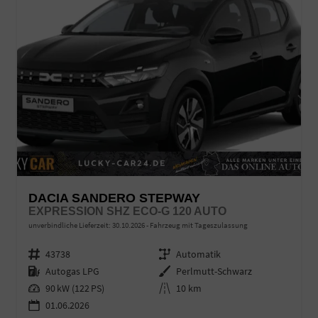
DACIA SANDERO STEPWAY
EXPRESSION SHZ ECO-G 120 AUTO
unverbindliche Lieferzeit:
30.10.2026
Fahrzeug mit Tageszulassung
Fahrzeugnr.
43738
Getriebe
Automatik
Kraftstoff
Autogas LPG
Außenfarbe
Perlmutt-Schwarz
Leistung
90 kW (122 PS)
Kilometerstand
10 km
01.06.2026