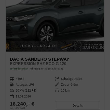
DACIA SANDERO STEPWAY
EXPRESSION SHZ ECO-G 120
sofort lieferbar
Fahrzeug mit Tageszulassung
Fahrzeugnr.
44084
Getriebe
Schaltgetriebe
Kraftstoff
Autogas LPG
Außenfarbe
Zeder-Grün
Leistung
90 kW (122 PS)
Kilometerstand
10 km
13.07.2026
18.240,– €
Details
incl. 19% MwSt.