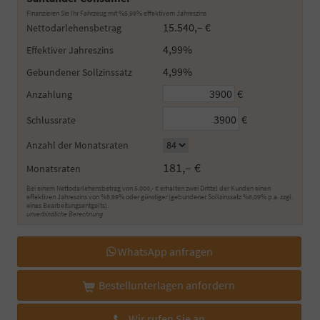
Finanzieren Sie Ihr Fahrzeug mit %5,99% effektivem Jahreszins
15.540,– €
Nettodarlehensbetrag
4,99%
Effektiver Jahreszins
4,99%
Gebundener Sollzinssatz
€
Anzahlung
€
Schlussrate
Anzahl der Monatsraten
181,– €
Monatsraten
Bei einem Nettodarlehensbetrag von 5.000,- € erhalten zwei Drittel der Kunden einen
effektiven Jahreszins von %5,99% oder günstiger (gebundener Sollzinssatz %6,09% p.a. zzgl.
eines Bearbeitungsentgelts).
unverbindliche Berechnung
WhatsApp anfragen
Bestellunterlagen anfordern
Wir rufen Sie an