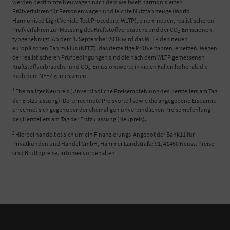
werden bestimmte Neuwagen nach dem weltweit harmonisierten
Prüfverfahren für Personenwagen und leichte Nutzfahrzeuge (World
Harmonised Light Vehicle Test Procedure, WLTP), einem neuen, realistischeren
Prüfverfahren zur Messung des Kraftstoffverbrauchs und der CO
-Emissionen,
2
typgenehmigt. Ab dem 1. September 2018 wird das WLTP den neuen
europäischen Fahrzyklus (NEFZ), das derzeitige Prüfverfahren, ersetzen. Wegen
der realistischeren Prüfbedingungen sind die nach dem WLTP gemessenen
Kraftstoffverbrauchs- und CO
-Emissionswerte in vielen Fällen höher als die
2
nach dem NEFZ gemessenen.
1
Ehemaliger Neupreis (Unverbindliche Preisempfehlung des Herstellers am Tag
der Erstzulassung). Der errechnete Preisvorteil sowie die angegebene Ersparnis
errechnet sich gegenüber der ehemaligen unverbindlichen Preisempfehlung
des Herstellers am Tag der Erstzulassung (Neupreis).
2
Hierbei handelt es sich um ein Finanzierungs-Angebot der Bank11 für
Privatkunden und Handel GmbH, Hammer Landstraße 91, 41460 Neuss. Preise
sind Bruttopreise. Irrtümer vorbehalten