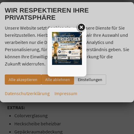
Servolenkung
WIR RESPEKTIEREN IHRE
Start-/Stopp-Automatik
PRIVATSPHÄRE
Lichtsensor
Regensensor
Unsere Website setzt Cookies ein, um unsere Dienste für Sie
bereitzustellen. Hierbei berücksichtigen wir Ihre Auswahl und
Berganfahrassistent
verarbeiten nur die Daten für Marketing, Analytics und
Elektrische Wegfahrsperre
Personalisierung, für die Sie uns Ihr Einverständnis geben. Sie
Fahrprofilauswahl (Drive Mode Select)
können Ihre Einwilligung jederzeit mit Wirkung für die
Fahrer-/Beifahrer Airbag
Zukunft widerrufen.
Beifahrer-Airbag ausschaltbar
Seiten-Airbags
Alle akzeptieren
Alle ablehnen
Einstellungen
Kopf-Airbags
Umfeldbeobachtungssystem (Front Assist)
Datenschutzerklärung
Impressum
EXTRAS:
Colorverglasung
Heckscheibe beheizbar
Gepäckraumabdeckung