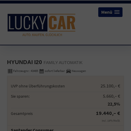
Menü
HYUNDAI I20
FAMILY AUTOMATIK
Fahrzeugnr.:
43485
sofort lieferbar
Neuwagen
25.100,– €
UVP ohne Überführungskosten
5.660,– €
Sie sparen:
22,5%
19.440,– €
Gesamtpreis
incl. 19% MwSt.
Santander Consumer