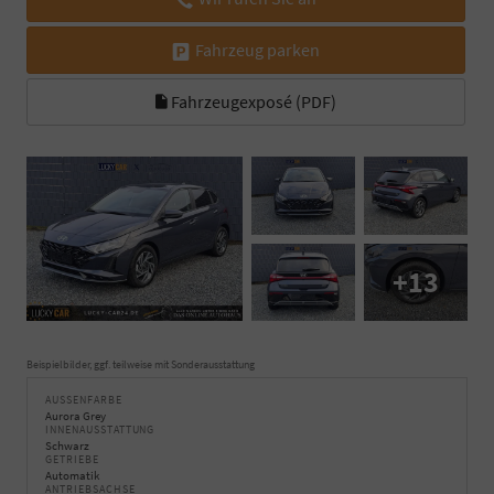
Fahrzeug parken
Fahrzeugexposé (PDF)
+13
Beispielbilder, ggf. teilweise mit Sonderausstattung
AUSSENFARBE
Aurora Grey
INNENAUSSTATTUNG
Schwarz
GETRIEBE
Automatik
ANTRIEBSACHSE