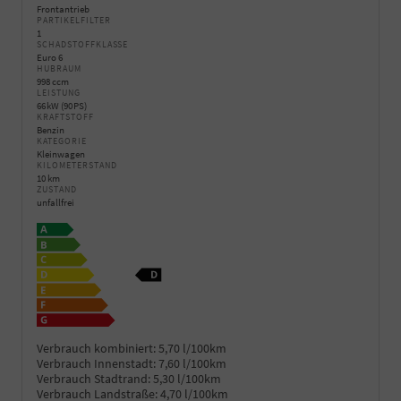
Frontantrieb
PARTIKELFILTER
1
SCHADSTOFFKLASSE
Euro 6
HUBRAUM
998 ccm
LEISTUNG
66 kW (90 PS)
KRAFTSTOFF
Benzin
KATEGORIE
Kleinwagen
KILOMETERSTAND
10 km
ZUSTAND
unfallfrei
Verbrauch kombiniert:
5,70 l/100km
Verbrauch Innenstadt:
7,60 l/100km
Verbrauch Stadtrand:
5,30 l/100km
Verbrauch Landstraße:
4,70 l/100km