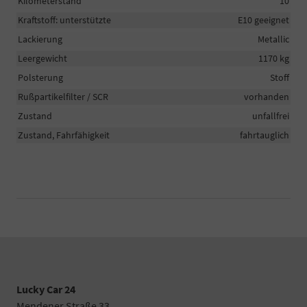
Kilometerstand
10
Kraftstoff: unterstützte
E10 geeignet
Lackierung
Metallic
Leergewicht
1170 kg
Polsterung
Stoff
Rußpartikelfilter / SCR
vorhanden
Zustand
unfallfrei
Zustand, Fahrfähigkeit
fahrtauglich
Lucky Car 24
Mendener Straße 33