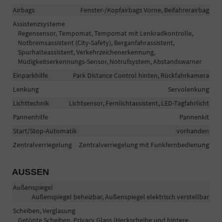
Airbags
Fenster-/Kopfairbags Vorne, Beifahrerairbag
Assistenzsysteme
Regensensor, Tempomat, Tempomat mit Lenkradkontrolle,
Notbremsassistent (City-Safety), Berganfahrassistent,
Spurhalteassistent, Verkehrzeichenerkennung,
Müdigkeitserkennungs-Sensor, Notrufsystem, Abstandswarner
Einparkhilfe
Park Distance Control hinten, Rückfahrkamera
Lenkung
Servolenkung
Lichttechnik
Lichtsensor, Fernlichtassistent, LED-Tagfahrlicht
Pannenhilfe
Pannenkit
Start/Stop-Automatik
vorhanden
Zentralverriegelung
Zentralverriegelung mit Funkfernbedienung
AUSSEN
Außenspiegel
Außenspiegel beheizbar, Außenspiegel elektrisch verstellbar
Scheiben, Verglasung
Getönte Scheiben, Privacy Glass (Heckscheibe und hintere