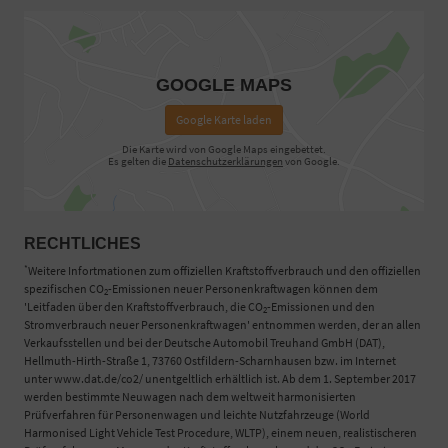
GOOGLE MAPS
Google Karte laden
Die Karte wird von Google Maps eingebettet.
Es gelten die
Datenschutzerklärungen
von Google.
RECHTLICHES
*
Weitere Infortmationen zum offiziellen Kraftstoffverbrauch und den offiziellen
spezifischen CO
-Emissionen neuer Personenkraftwagen können dem
2
'Leitfaden über den Kraftstoffverbrauch, die CO
-Emissionen und den
2
Stromverbrauch neuer Personenkraftwagen' entnommen werden, der an allen
Verkaufsstellen und bei der Deutsche Automobil Treuhand GmbH (DAT),
Hellmuth-Hirth-Straße 1, 73760 Ostfildern-Scharnhausen bzw. im Internet
unter www.dat.de/co2/ unentgeltlich erhältlich ist. Ab dem 1. September 2017
werden bestimmte Neuwagen nach dem weltweit harmonisierten
Prüfverfahren für Personenwagen und leichte Nutzfahrzeuge (World
Harmonised Light Vehicle Test Procedure, WLTP), einem neuen, realistischeren