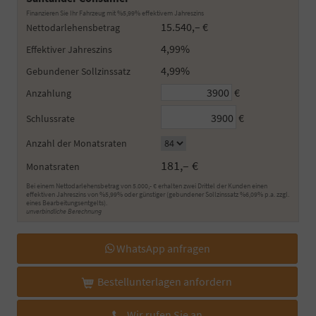
Finanzieren Sie Ihr Fahrzeug mit %5,99% effektivem Jahreszins
15.540,– €
Nettodarlehensbetrag
4,99%
Effektiver Jahreszins
4,99%
Gebundener Sollzinssatz
€
Anzahlung
€
Schlussrate
Anzahl der Monatsraten
181,– €
Monatsraten
Bei einem Nettodarlehensbetrag von 5.000,- € erhalten zwei Drittel der Kunden einen
effektiven Jahreszins von %5,99% oder günstiger (gebundener Sollzinssatz %6,09% p.a. zzgl.
eines Bearbeitungsentgelts).
unverbindliche Berechnung
WhatsApp anfragen
Bestellunterlagen anfordern
Wir rufen Sie an