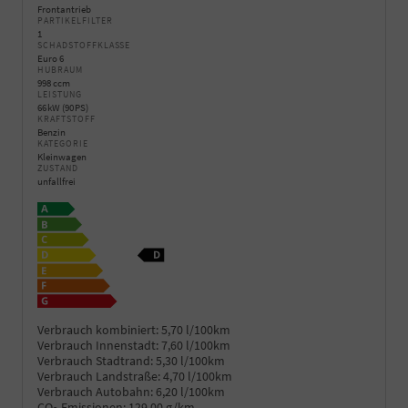
Frontantrieb
PARTIKELFILTER
1
SCHADSTOFFKLASSE
Euro 6
HUBRAUM
998 ccm
LEISTUNG
66 kW (90 PS)
KRAFTSTOFF
Benzin
KATEGORIE
Kleinwagen
ZUSTAND
unfallfrei
Verbrauch kombiniert:
5,70 l/100km
Verbrauch Innenstadt:
7,60 l/100km
Verbrauch Stadtrand:
5,30 l/100km
Verbrauch Landstraße:
4,70 l/100km
Verbrauch Autobahn:
6,20 l/100km
CO
-Emissionen:
129,00 g/km