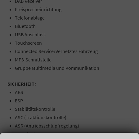
DAB Receiver
Freisprecheinrichtung
Telefonablage
Bluetooth
USB Anschluss
Touchscreen
Connected Service/Vernetztes Fahrzeug
MP3-Schnittstelle
Gruppe Multimedia und Kommunikation
SICHERHEIT:
ABS
ESP
Stabilitätskontrolle
ASC (Traktionskontrolle)
ASR (Antriebsschlupfregelung)
Servolenkung