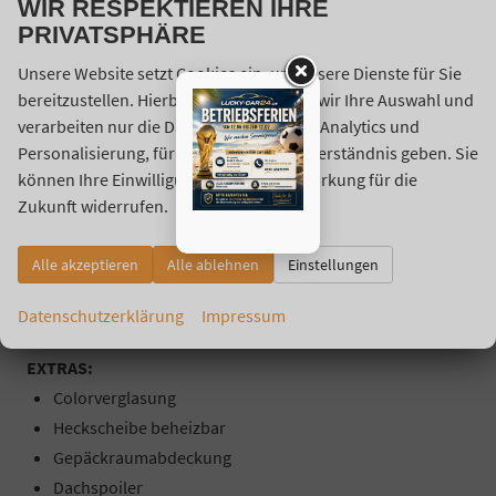
WIR RESPEKTIEREN IHRE
Start-/Stopp-Automatik
PRIVATSPHÄRE
Lichtsensor
Regensensor
Unsere Website setzt Cookies ein, um unsere Dienste für Sie
bereitzustellen. Hierbei berücksichtigen wir Ihre Auswahl und
Berganfahrassistent
verarbeiten nur die Daten für Marketing, Analytics und
Elektrische Wegfahrsperre
Personalisierung, für die Sie uns Ihr Einverständnis geben. Sie
Fahrprofilauswahl (Drive Mode Select)
können Ihre Einwilligung jederzeit mit Wirkung für die
Fahrer-/Beifahrer Airbag
Zukunft widerrufen.
Beifahrer-Airbag ausschaltbar
Seiten-Airbags
Alle akzeptieren
Alle ablehnen
Einstellungen
Kopf-Airbags
Umfeldbeobachtungssystem (Front Assist)
Datenschutzerklärung
Impressum
EXTRAS:
Colorverglasung
Heckscheibe beheizbar
Gepäckraumabdeckung
Dachspoiler