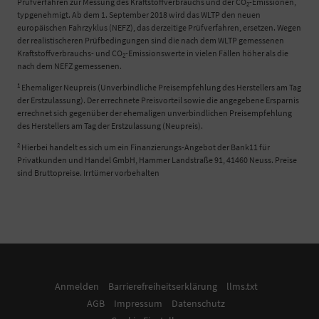
Prüfverfahren zur Messung des Kraftstoffverbrauchs und der CO
-Emissionen,
2
typgenehmigt. Ab dem 1. September 2018 wird das WLTP den neuen
europäischen Fahrzyklus (NEFZ), das derzeitige Prüfverfahren, ersetzen. Wegen
der realistischeren Prüfbedingungen sind die nach dem WLTP gemessenen
Kraftstoffverbrauchs- und CO
-Emissionswerte in vielen Fällen höher als die
2
nach dem NEFZ gemessenen.
1
Ehemaliger Neupreis (Unverbindliche Preisempfehlung des Herstellers am Tag
der Erstzulassung). Der errechnete Preisvorteil sowie die angegebene Ersparnis
errechnet sich gegenüber der ehemaligen unverbindlichen Preisempfehlung
des Herstellers am Tag der Erstzulassung (Neupreis).
2
Hierbei handelt es sich um ein Finanzierungs-Angebot der Bank11 für
Privatkunden und Handel GmbH, Hammer Landstraße 91, 41460 Neuss. Preise
sind Bruttopreise. Irrtümer vorbehalten
Anmelden
Barrierefreiheitserklärung
llms.txt
AGB
Impressum
Datenschutz