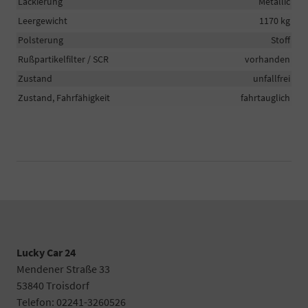
Lackierung
Metallic
Leergewicht
1170 kg
Polsterung
Stoff
Rußpartikelfilter / SCR
vorhanden
Zustand
unfallfrei
Zustand, Fahrfähigkeit
fahrtauglich
Lucky Car 24
Mendener Straße 33
53840 Troisdorf
Telefon: 02241-3260526