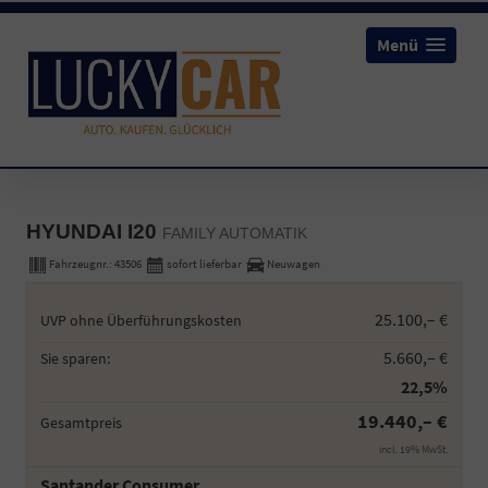
Menü
HYUNDAI I20
FAMILY AUTOMATIK
Fahrzeugnr.:
43506
sofort lieferbar
Neuwagen
25.100,– €
UVP ohne Überführungskosten
5.660,– €
Sie sparen:
22,5%
19.440,– €
Gesamtpreis
incl. 19% MwSt.
Santander Consumer