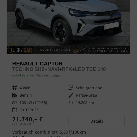
RENAULT CAPTUR
TECHNO SHZ+NAVI+RFK+LED TCE 140
sofort lieferbar
Gebrauchtwagen
Fahrzeugnr.
43886
Getriebe
Schaltgetriebe
Kraftstoff
Benzin
Außenfarbe
Rafale-Grau
Leistung
103 kW (140 PS)
Kilometerstand
14.205 km
09.07.2025
21.740,– €
Details
incl. 19% MwSt.
Verbrauch kombiniert:
5,80 l/100km