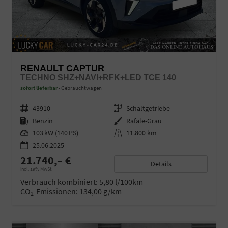
RENAULT CAPTUR
TECHNO SHZ+NAVI+RFK+LED TCE 140
sofort lieferbar
Gebrauchtwagen
Fahrzeugnr.
43910
Getriebe
Schaltgetriebe
Kraftstoff
Benzin
Außenfarbe
Rafale-Grau
Leistung
103 kW (140 PS)
Kilometerstand
11.800 km
25.06.2025
21.740,– €
Details
incl. 19% MwSt.
Verbrauch kombiniert:
5,80 l/100km
CO
-Emissionen:
134,00 g/km
2