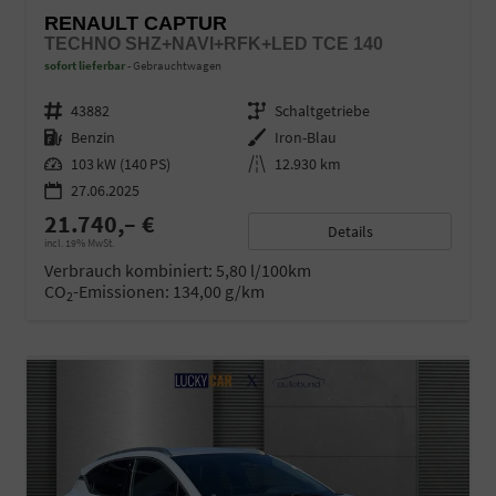
RENAULT CAPTUR
TECHNO SHZ+NAVI+RFK+LED TCE 140
sofort lieferbar
Gebrauchtwagen
Fahrzeugnr.
43882
Getriebe
Schaltgetriebe
Kraftstoff
Benzin
Außenfarbe
Iron-Blau
Leistung
103 kW (140 PS)
Kilometerstand
12.930 km
27.06.2025
21.740,– €
Details
incl. 19% MwSt.
Verbrauch kombiniert:
5,80 l/100km
CO
-Emissionen:
134,00 g/km
2