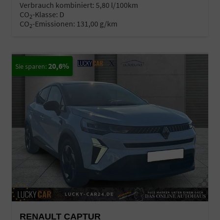
Verbrauch kombiniert:
5,80 l/100km
CO
-Klasse:
D
2
CO
-Emissionen:
131,00 g/km
2
20,6%
RENAULT CAPTUR