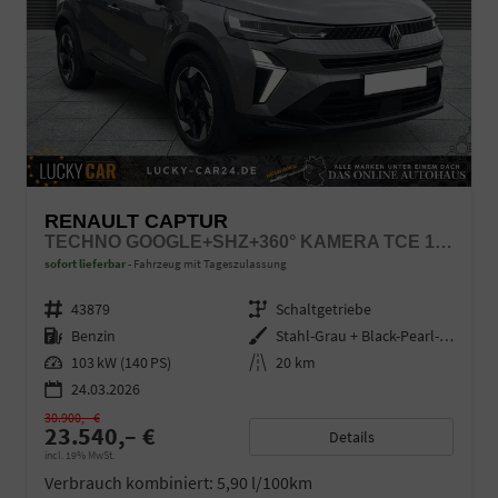
RENAULT CAPTUR
TECHNO GOOGLE+SHZ+360° KAMERA TCE 140
sofort lieferbar
Fahrzeug mit Tageszulassung
Fahrzeugnr.
43879
Getriebe
Schaltgetriebe
Kraftstoff
Benzin
Außenfarbe
Stahl-Grau + Black-Pearl-Schwarz
Leistung
103 kW (140 PS)
Kilometerstand
20 km
24.03.2026
30.900,– €
23.540,– €
Details
incl. 19% MwSt.
Verbrauch kombiniert:
5,90 l/100km