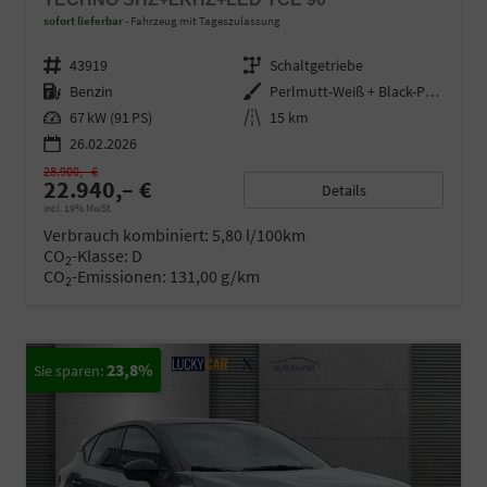
sofort lieferbar
Fahrzeug mit Tageszulassung
Fahrzeugnr.
43919
Getriebe
Schaltgetriebe
Kraftstoff
Benzin
Außenfarbe
Perlmutt-Weiß + Black-Pearl-Sch
Leistung
67 kW (91 PS)
Kilometerstand
15 km
26.02.2026
28.900,– €
22.940,– €
Details
incl. 19% MwSt.
Verbrauch kombiniert:
5,80 l/100km
CO
-Klasse:
D
2
CO
-Emissionen:
131,00 g/km
2
23,8%