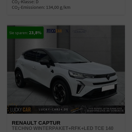
CO
-Klasse:
D
2
CO
-Emissionen:
134,00 g/km
2
23,8%
RENAULT CAPTUR
TECHNO WINTERPAKET+RFK+LED TCE 140