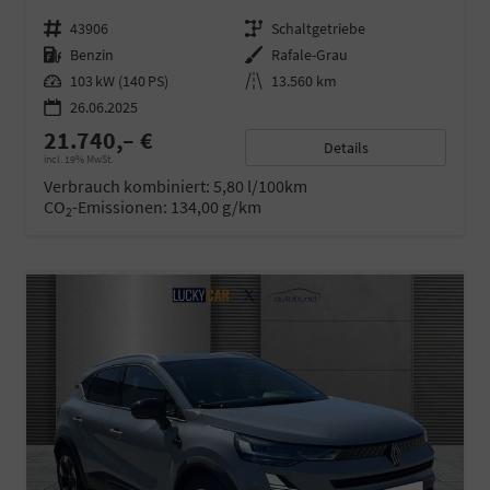
Fahrzeugnr.
43906
Getriebe
Schaltgetriebe
Kraftstoff
Benzin
Außenfarbe
Rafale-Grau
Leistung
103 kW (140 PS)
Kilometerstand
13.560 km
26.06.2025
21.740,– €
Details
incl. 19% MwSt.
Verbrauch kombiniert:
5,80 l/100km
CO
-Emissionen:
134,00 g/km
2