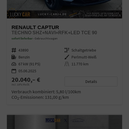
RENAULT CAPTUR
TECHNO SHZ+NAVI+RFK+LED TCE 90
sofort lieferbar
Gebrauchtwagen
Fahrzeugnr.
43890
Getriebe
Schaltgetriebe
Kraftstoff
Benzin
Außenfarbe
Perlmutt-Weiß
Leistung
67 kW (91 PS)
Kilometerstand
11.770 km
05.06.2025
20.040,– €
Details
incl. 19% MwSt.
Verbrauch kombiniert:
5,80 l/100km
CO
-Emissionen:
131,00 g/km
2