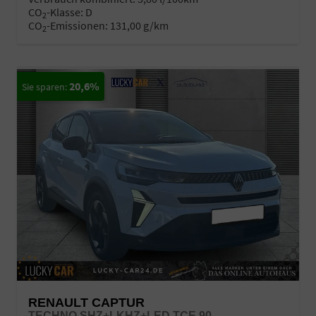
CO
-Klasse:
D
2
CO
-Emissionen:
131,00 g/km
2
20,6%
RENAULT CAPTUR
TECHNO SHZ+LKHZ+LED TCE 90