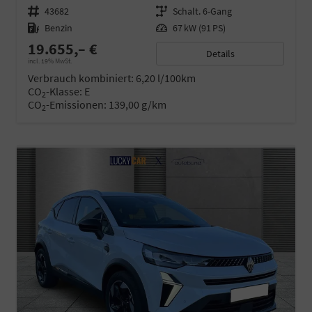
Fahrzeugnr.
43682
Getriebe
Schalt. 6-Gang
Kraftstoff
Benzin
Leistung
67 kW (91 PS)
19.655,– €
Details
incl. 19% MwSt.
Verbrauch kombiniert:
6,20 l/100km
CO
-Klasse:
E
2
CO
-Emissionen:
139,00 g/km
2