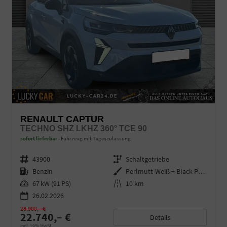
RENAULT CAPTUR
TECHNO SHZ LKHZ 360° TCE 90
sofort lieferbar
Fahrzeug mit Tageszulassung
Fahrzeugnr.
43900
Getriebe
Schaltgetriebe
Kraftstoff
Benzin
Außenfarbe
Perlmutt-Weiß + Black-Pearl-Sch
Leistung
67 kW (91 PS)
Kilometerstand
10 km
26.02.2026
28.900,– €
22.740,– €
Details
incl. 19% MwSt.