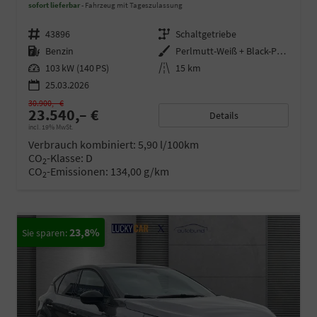
sofort lieferbar
Fahrzeug mit Tageszulassung
Fahrzeugnr.
43896
Getriebe
Schaltgetriebe
Kraftstoff
Benzin
Außenfarbe
Perlmutt-Weiß + Black-Pearl-Sch
Leistung
103 kW (140 PS)
Kilometerstand
15 km
25.03.2026
30.900,– €
23.540,– €
Details
incl. 19% MwSt.
Verbrauch kombiniert:
5,90 l/100km
CO
-Klasse:
D
2
CO
-Emissionen:
134,00 g/km
2
23,8%