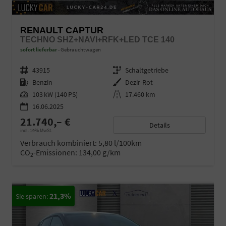
RENAULT CAPTUR
TECHNO SHZ+NAVI+RFK+LED TCE 140
sofort lieferbar
Gebrauchtwagen
Fahrzeugnr.
43915
Getriebe
Schaltgetriebe
Kraftstoff
Benzin
Außenfarbe
Dezir-Rot
Leistung
103 kW (140 PS)
Kilometerstand
17.460 km
16.06.2025
21.740,– €
Details
incl. 19% MwSt.
Verbrauch kombiniert:
5,80 l/100km
CO
-Emissionen:
134,00 g/km
2
21,3%