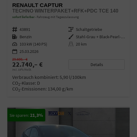
RENAULT CAPTUR
TECHNO WINTERPAKET+RFK+PDC TCE 140
sofort lieferbar
Fahrzeug mit Tageszulassung
Fahrzeugnr.
43891
Getriebe
Schaltgetriebe
Kraftstoff
Benzin
Außenfarbe
Stahl-Grau + Black-Pearl-Schwarz
Leistung
103 kW (140 PS)
Kilometerstand
20 km
25.03.2026
29.600,– €
22.740,– €
Details
incl. 19% MwSt.
Verbrauch kombiniert:
5,90 l/100km
CO
-Klasse:
D
2
CO
-Emissionen:
134,00 g/km
2
21,3%