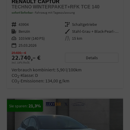
RENAULT CAPTUR
TECHNO WINTERPAKET+RFK TCE 140
sofort lieferbar
Fahrzeug mit Tageszulassung
Fahrzeugnr.
43904
Getriebe
Schaltgetriebe
Kraftstoff
Benzin
Außenfarbe
Stahl-Grau + Black-Pearl-Schwarz
Leistung
103 kW (140 PS)
Kilometerstand
15 km
25.03.2026
29.600,– €
22.740,– €
Details
incl. 19% MwSt.
Verbrauch kombiniert:
5,90 l/100km
CO
-Klasse:
D
2
CO
-Emissionen:
134,00 g/km
2
21,3%