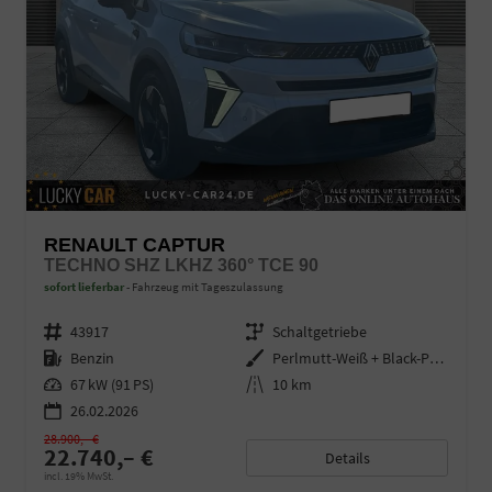
RENAULT CAPTUR
TECHNO SHZ LKHZ 360° TCE 90
sofort lieferbar
Fahrzeug mit Tageszulassung
Fahrzeugnr.
43917
Getriebe
Schaltgetriebe
Kraftstoff
Benzin
Außenfarbe
Perlmutt-Weiß + Black-Pearl-Sch
Leistung
67 kW (91 PS)
Kilometerstand
10 km
26.02.2026
28.900,– €
22.740,– €
Details
incl. 19% MwSt.