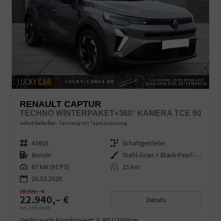
RENAULT CAPTUR
TECHNO WINTERPAKET+360° KAMERA TCE 90
sofort lieferbar
Fahrzeug mit Tageszulassung
Fahrzeugnr.
43901
Getriebe
Schaltgetriebe
Kraftstoff
Benzin
Außenfarbe
Stahl-Grau + Black-Pearl-Schwarz
Leistung
67 kW (91 PS)
Kilometerstand
15 km
20.03.2026
28.900,– €
22.940,– €
Details
incl. 19% MwSt.
Verbrauch kombiniert:
5,80 l/100km