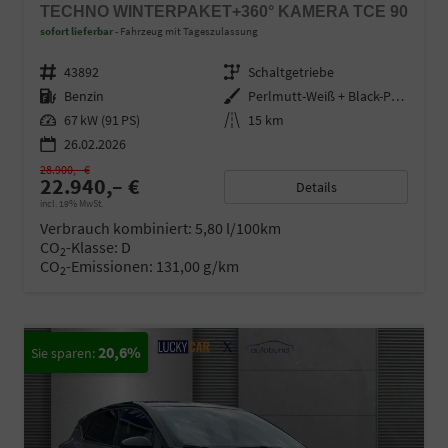
TECHNO WINTERPAKET+360° KAMERA TCE 90
sofort lieferbar
Fahrzeug mit Tageszulassung
Fahrzeugnr.
43892
Getriebe
Schaltgetriebe
Kraftstoff
Benzin
Außenfarbe
Perlmutt-Weiß + Black-Pearl-Sch
Leistung
67 kW (91 PS)
Kilometerstand
15 km
26.02.2026
28.900,– €
22.940,– €
Details
incl. 19% MwSt.
Verbrauch kombiniert:
5,80 l/100km
CO
-Klasse:
D
2
CO
-Emissionen:
131,00 g/km
2
20,6%