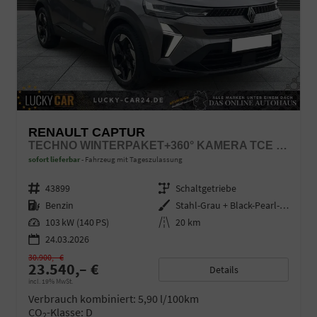
RENAULT CAPTUR
TECHNO WINTERPAKET+360° KAMERA TCE 140
sofort lieferbar
Fahrzeug mit Tageszulassung
Fahrzeugnr.
43899
Getriebe
Schaltgetriebe
Kraftstoff
Benzin
Außenfarbe
Stahl-Grau + Black-Pearl-Schwarz
Leistung
103 kW (140 PS)
Kilometerstand
20 km
24.03.2026
30.900,– €
23.540,– €
Details
incl. 19% MwSt.
Verbrauch kombiniert:
5,90 l/100km
CO
-Klasse:
D
2