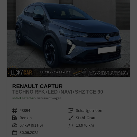
RENAULT CAPTUR
TECHNO RFK+LED+NAVI+SHZ TCE 90
sofort lieferbar
Gebrauchtwagen
Fahrzeugnr.
43894
Getriebe
Schaltgetriebe
Kraftstoff
Benzin
Außenfarbe
Stahl-Grau
Leistung
67 kW (91 PS)
Kilometerstand
13.970 km
30.06.2025