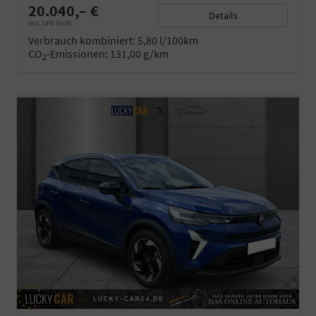
20.040,– €
Details
incl. 19% MwSt.
Verbrauch kombiniert:
5,80 l/100km
CO
-Emissionen:
131,00 g/km
2