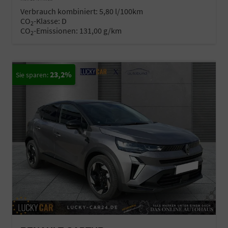
Verbrauch kombiniert:
5,80 l/100km
CO
-Klasse:
D
2
CO
-Emissionen:
131,00 g/km
2
23,2%