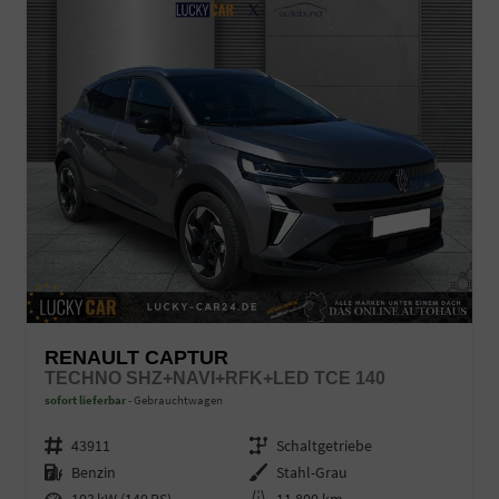
RENAULT CAPTUR
TECHNO SHZ+NAVI+RFK+LED TCE 140
sofort lieferbar
Gebrauchtwagen
Fahrzeugnr.
43911
Getriebe
Schaltgetriebe
Kraftstoff
Benzin
Außenfarbe
Stahl-Grau
Leistung
103 kW (140 PS)
Kilometerstand
11.800 km